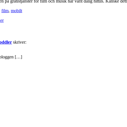
n på gratistjänster för film och musik har varit dålig hittils. Kanske dett
,
film
,
mobilt
er
Voddler
skriver:
urbloggen […]