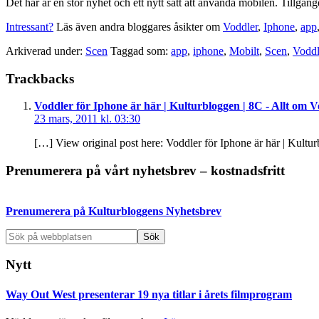
Det här är en stor nyhet och ett nytt sätt att använda mobilen. Tillgånge
Intressant?
Läs även andra bloggares åsikter om
Voddler
,
Iphone
,
app
Arkiverad under:
Scen
Taggad som:
app
,
iphone
,
Mobilt
,
Scen
,
Voddl
Läsarkommentarer
Trackbacks
Voddler för Iphone är här | Kulturbloggen | 8C - Allt om 
23 mars, 2011 kl. 03:30
[…] View original post here: Voddler för Iphone är här | Kult
Primärt
Prenumerera på vårt nyhetsbrev – kostnadsfritt
sidofält
Prenumerera på Kulturbloggens Nyhetsbrev
Sök
på
webbplatsen
Nytt
Way Out West presenterar 19 nya titlar i årets filmprogram