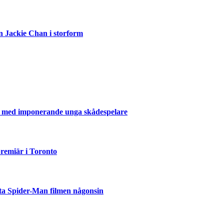
n Jackie Chan i storform
er med imponerande unga skådespelare
emiär i Toronto
ta Spider-Man filmen någonsin
but