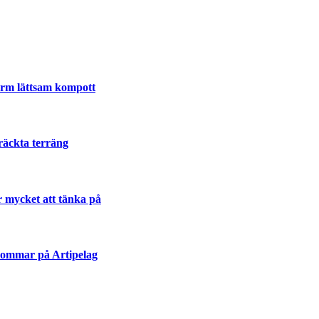
varm lättsam kompott
räckta terräng
r mycket att tänka på
sommar på Artipelag