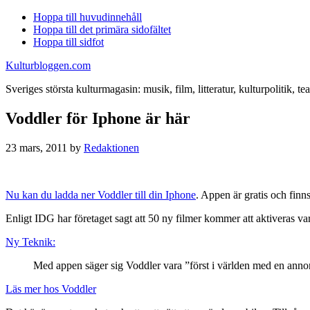
Hoppa till huvudinnehåll
Hoppa till det primära sidofältet
Hoppa till sidfot
Kulturbloggen.com
Sveriges största kulturmagasin: musik, film, litteratur, kulturpolitik, tea
Voddler för Iphone är här
23 mars, 2011
by
Redaktionen
Nu kan du ladda ner Voddler till din Iphone
. Appen är gratis och fin
Enligt IDG har företaget sagt att 50 ny filmer kommer att aktiveras v
Ny Teknik:
Med appen säger sig Voddler vara ”först i världen med en ann
Läs mer hos Voddler