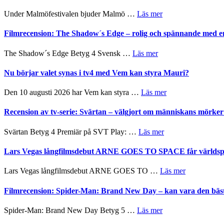
Hannes
terräng
mycket
Meidal
om
Under Malmöfestivalen bjuder Malmö …
Läs mer
att
och
Malmöfestivalen
tänka
Roland
bjuder
Filmrecension: The Shadow´s Edge – rolig och spännande med e
på
Pöntinen
in
avslutar
till
om
The Shadow´s Edge Betyg 4 Svensk …
Läs mer
Scensommar
sång,
Filmrecension:
på
musik,
The
Nu börjar valet synas i tv4 med Vem kan styra Mauri?
Artipelag
samtal
Shadow
och
´s
om
Den 10 augusti 2026 har Vem kan styra …
Läs mer
teater
Edge
Nu
–
börjar
Recension av tv-serie: Svärtan – välgjort om människans mörk
rolig
valet
och
synas
om
Svärtan Betyg 4 Premiär på SVT Play: …
Läs mer
spännande
i
Recension
med
tv4
av
Lars Vegas långfilmsdebut ARNE GOES TO SPACE får världspr
en
med
tv-
Jackie
Vem
serie:
Chan
om
Lars Vegas långfilmsdebut ARNE GOES TO …
Läs mer
kan
Svärtan
i
Lars
styra
–
storform
Vegas
Filmrecension: Spider-Man: Brand New Day – kan vara den bäs
Mauri?
välgjort
långfilmsde
om
ARNE
om
Spider-Man: Brand New Day Betyg 5 …
Läs mer
människans
GOES
Filmrecension:
mörker