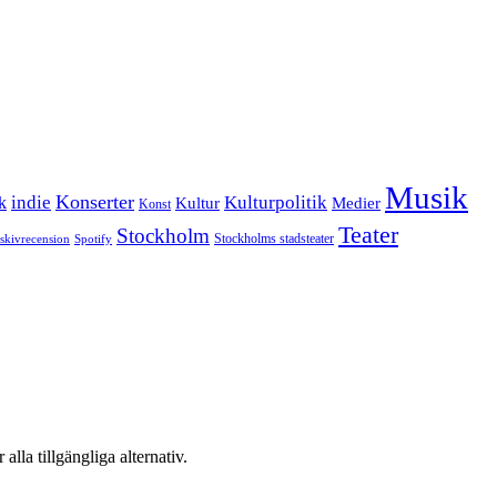
Musik
Konserter
k
indie
Kulturpolitik
Kultur
Medier
Konst
Teater
Stockholm
Stockholms stadsteater
skivrecension
Spotify
 alla tillgängliga alternativ.