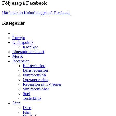
TO
Spider-
Följ oss på Facebook
med
SPACE
Man:
imponerande
får
Brand
unga
Här hittar du Kulturbloggen på Facebook.
världspremi
New
skådespelare
i
Day
Kategorier
Toronto
–
kan
..
vara
Intervju
den
Kulturpolitik
bästa
Krönikor
Spider-
Litteratur och konst
Man
Musik
filmen
Recension
någonsin
Bokrecension
Dans recension
Filmrecension
Operarecension
Recension av TV-serier
Skivrecensioner
Spel
Teaterkritik
Scen
Dans
Film