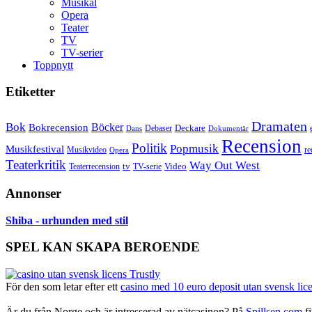
Musikal
Opera
Teater
TV
TV-serier
Toppnytt
Etiketter
Dramaten
Bok
Bokrecension
Böcker
Deckare
Debaser
Dokumentär
Dans
Recension
Politik
Popmusik
Musikfestival
Musikvideo
re
Opera
Teaterkritik
Way Out West
Video
tv
Teaterrecension
TV-serie
Annonser
Shiba - urhunden med stil
SPEL KAN SKAPA BEROENDE
För den som letar efter ett
casino med 10 euro deposit utan svensk lic
Är du från Norge och är intresserad av nätcasinon? På
Spillsen.com
fi