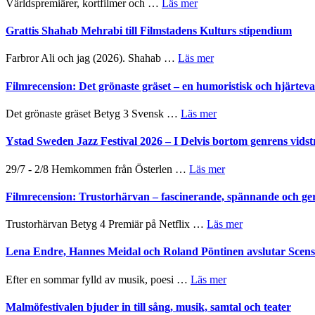
om
Världspremiärer, kortfilmer och …
Läs mer
Way
Out
Grattis Shahab Mehrabi till Filmstadens Kulturs stipendium
West
presenterar
om
Farbror Ali och jag (2026). Shahab …
Läs mer
19
Grattis
nya
Shahab
Filmrecension: Det grönaste gräset – en humoristisk och hjärte
titlar
Mehrabi
i
till
om
Det grönaste gräset Betyg 3 Svensk …
Läs mer
årets
Filmstadens
Filmrecension:
filmprogram
Kulturs
Det
Ystad Sweden Jazz Festival 2026 – I Delvis bortom genrens vidst
stipendium
grönaste
gräset
om
29/7 - 2/8 Hemkommen från Österlen …
Läs mer
–
Ystad
en
Sweden
Filmrecension: Trustorhärvan – fascinerande, spännande och ge
humoristisk
Jazz
och
Festival
om
Trustorhärvan Betyg 4 Premiär på Netflix …
Läs mer
hjärtevarm
2026
Filmrecension:
lättsam
–
Trustorhärvan
Lena Endre, Hannes Meidal och Roland Pöntinen avslutar Scen
kompott
I
–
Delvis
fascinerande,
om
Efter en sommar fylld av musik, poesi …
Läs mer
bortom
spännande
Lena
genrens
och
Endre,
Malmöfestivalen bjuder in till sång, musik, samtal och teater
vidsträckta
ger