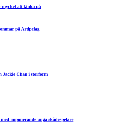
r mycket att tänka på
sommar på Artipelag
n Jackie Chan i storform
er med imponerande unga skådespelare