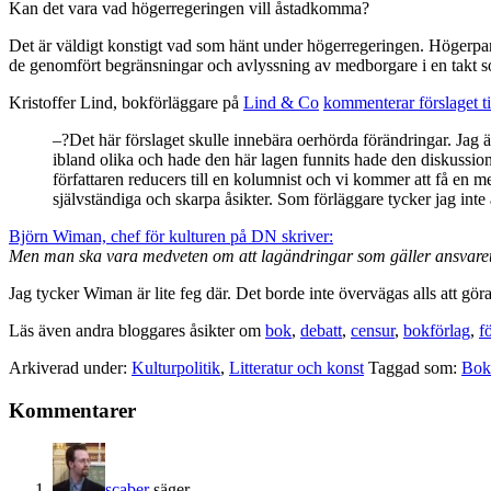
Kan det vara vad högerregeringen vill åstadkomma?
Det är väldigt konstigt vad som hänt under högerregeringen. Högerparti
de genomfört begränsningar och avlyssning av medborgare i en takt s
Kristoffer Lind, bokförläggare på
Lind & Co
kommenterar förslaget t
–?Det här förslaget skulle innebära oerhörda förändringar. Jag 
ibland olika och hade den här lagen funnits hade den diskussione
författaren reducers till en kolumnist och vi kommer att få en mer 
självständiga och skarpa åsikter. Som förläggare tycker jag inte a
Björn Wiman, chef för kulturen på DN skriver:
Men man ska vara medveten om att lagändringar som gäller ansvaret fö
Jag tycker Wiman är lite feg där. Det borde inte övervägas alls att göra
Läs även andra bloggares åsikter om
bok
,
debatt
,
censur
,
bokförlag
,
f
Arkiverad under:
Kulturpolitik
,
Litteratur och konst
Taggad som:
Bok
Läsarkommentarer
Kommentarer
scaber
säger