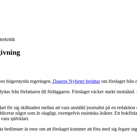
terkritik
givning
v den högerstyrda regeringen.
Dagens Nyheter berättar
om förslaget från d
 flyttas från författaren till förläggaren. Förslaget väcker starkt motstån
art för sig skillnaden mellan att vara anställd journalist på en redaktion
cerar något som är olagligt, exempelvis rasistiska åsikter. Ett bokförlag 
vara självklart.
sta bedömare är ense om att förslaget kommer att föra med sig fegare utg