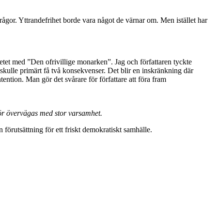
rågor. Yttrandefrihet borde vara något de värnar om. Men istället har
betet med ”Den ofrivillige monarken”. Jag och författaren tyckte
 skulle primärt få två konsekvenser. Det blir en inskränkning där
ntention. Man gör det svårare för författare att föra fram
bör övervägas med stor varsamhet.
 förutsättning för ett friskt demokratiskt samhälle.