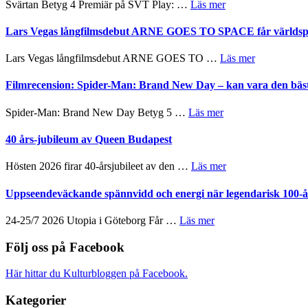
om
Svärtan Betyg 4 Premiär på SVT Play: …
Läs mer
spännande
i
Recension
med
tv4
av
Lars Vegas långfilmsdebut ARNE GOES TO SPACE får världspr
en
med
tv-
Jackie
Vem
serie:
Chan
om
Lars Vegas långfilmsdebut ARNE GOES TO …
Läs mer
kan
Svärtan
i
Lars
styra
–
storform
Vegas
Filmrecension: Spider-Man: Brand New Day – kan vara den bäs
Mauri?
välgjort
långfilmsde
om
ARNE
om
Spider-Man: Brand New Day Betyg 5 …
Läs mer
människans
GOES
Filmrecension:
mörker
TO
Spider-
40 års-jubileum av Queen Budapest
med
SPACE
Man:
imponerande
får
Brand
unga
om
Hösten 2026 firar 40-årsjubileet av den …
Läs mer
världspremi
New
skådespelare
40
i
Day
års-
Uppseendeväckande spännvidd och energi när legendarisk 100-år
Toronto
–
jubileum
kan
av
om
24-25/7 2026 Utopia i Göteborg Får …
Läs mer
vara
Queen
Uppseendeväckande
den
Budapest
spännvidd
Följ oss på Facebook
bästa
och
Spider-
energi
Man
Här hittar du Kulturbloggen på Facebook.
när
filmen
legendarisk
någonsin
Kategorier
100-