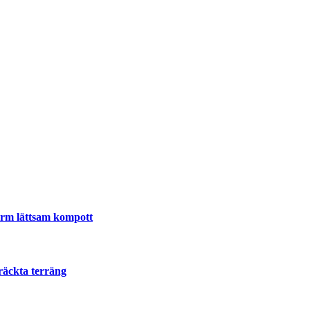
varm lättsam kompott
räckta terräng