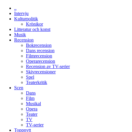
åring
..
firas
Intervju
–
Kulturpolitik
Wayne
Krönikor
Tucker
Litteratur och konst
hyllar
Musik
Miles
Recension
Davis
Bokrecension
på
Dans recension
Utopia
Filmrecension
Operarecension
Recension av TV-serier
Skivrecensioner
Spel
Teaterkritik
Scen
Dans
Film
Musikal
Opera
Teater
TV
TV-serier
Toppnytt