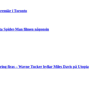
emiär i Toronto
ta Spider-Man filmen någonsin
but
är
ing firas – Wayne Tucker hyllar Miles Davis på Utopia