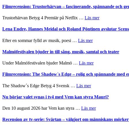
en
Sweden
Filmrecension: Trustorhärvan – fascinerande, spännande och ge
humoristisk
Jazz
och
Festival
om
Trustorhärvan Betyg 4 Premiär på Netflix …
Läs mer
hjärtevarm
2026
Filmrecension:
lättsam
–
Trustorhärvan
Lena Endre, Hannes Meidal och Roland Pöntinen avslutar Scen
kompott
I
–
Delvis
fascinerande,
om
Efter en sommar fylld av musik, poesi …
Läs mer
bortom
spännande
Lena
genrens
och
Endre,
Malmöfestivalen bjuder in till sång, musik, samtal och teater
vidsträckta
ger
Hannes
terräng
mycket
Meidal
om
Under Malmöfestivalen bjuder Malmö …
Läs mer
att
och
Malmöfestivalen
tänka
Roland
bjuder
Filmrecension: The Shadow´s Edge – rolig och spännande med e
på
Pöntinen
in
avslutar
till
om
The Shadow´s Edge Betyg 4 Svensk …
Läs mer
Scensommar
sång,
Filmrecension:
på
musik,
The
Nu börjar valet synas i tv4 med Vem kan styra Mauri?
Artipelag
samtal
Shadow
och
´s
om
Den 10 augusti 2026 har Vem kan styra …
Läs mer
teater
Edge
Nu
–
börjar
Recension av tv-serie: Svärtan – välgjort om människans mörk
rolig
valet
och
synas