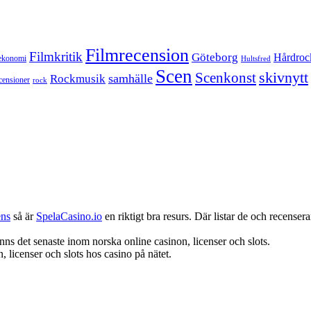
Filmrecension
Filmkritik
Göteborg
Hårdroc
ekonomi
Hultsfred
Scen
skivnytt
Scenkonst
samhälle
Rockmusik
censioner
rock
ens
så är
SpelaCasino.io
en riktigt bra resurs. Där listar de och recenserar
nns det senaste inom norska online casinon, licenser och slots.
 licenser och slots hos casino på nätet.