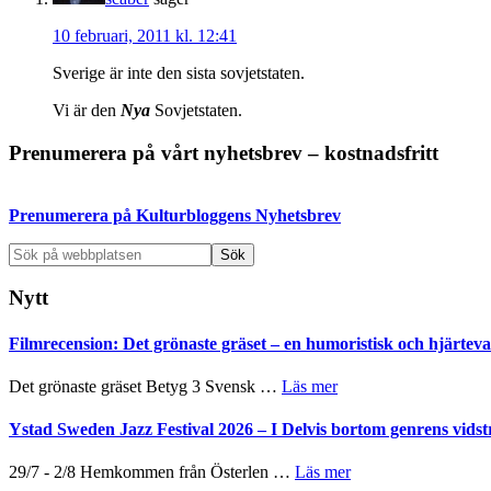
10 februari, 2011 kl. 12:41
Sverige är inte den sista sovjetstaten.
Vi är den
Nya
Sovjetstaten.
Primärt
Prenumerera på vårt nyhetsbrev – kostnadsfritt
sidofält
Prenumerera på Kulturbloggens Nyhetsbrev
Sök
på
webbplatsen
Nytt
Filmrecension: Det grönaste gräset – en humoristisk och hjärte
om
Det grönaste gräset Betyg 3 Svensk …
Läs mer
Filmrecension:
Det
Ystad Sweden Jazz Festival 2026 – I Delvis bortom genrens vidst
grönaste
gräset
om
29/7 - 2/8 Hemkommen från Österlen …
Läs mer
–
Ystad