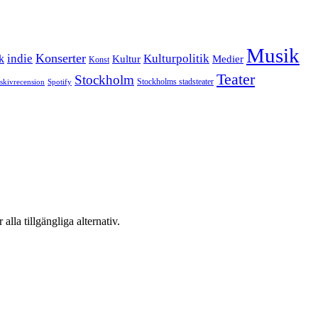
Musik
Konserter
k
indie
Kulturpolitik
Kultur
Medier
Konst
Teater
Stockholm
Stockholms stadsteater
skivrecension
Spotify
 alla tillgängliga alternativ.