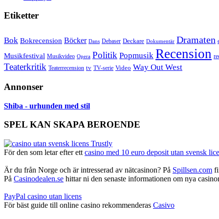
Etiketter
Dramaten
Bok
Bokrecension
Böcker
Deckare
Debaser
Dokumentär
Dans
Recension
Politik
Popmusik
Musikfestival
Musikvideo
re
Opera
Teaterkritik
Way Out West
Video
tv
Teaterrecension
TV-serie
Annonser
Shiba - urhunden med stil
SPEL KAN SKAPA BEROENDE
För den som letar efter ett
casino med 10 euro deposit utan svensk lic
Är du från Norge och är intresserad av nätcasinon? På
Spillsen.com
fi
På
Casinodealen.se
hittar ni den senaste informationen om nya casinon,
PayPal casino utan licens
För bäst guide till online casino rekommenderas
Casivo