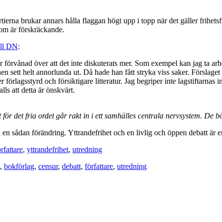
erna brukar annars hålla flaggan högt upp i topp när det gäller frihetsf
om är förskräckande.
ill DN
:
är förvånad över att det inte diskuterats mer. Som exempel kan jag ta ar
n sett helt annorlunda ut. Då hade han fått stryka viss saker. Förslaget
förlagsstyrd och försiktigare litteratur. Jag begriper inte lagstiftarnas i
lls att detta är önskvärt.
r det fria ordet går rakt in i ett samhälles centrala nervsystem. De 
 en sådan förändring. Yttrandefrihet och en livlig och öppen debatt är en
örfattare
,
yttrandefrihet
,
utredning
,
bokförlag
,
censur
,
debatt
,
författare
,
utredning