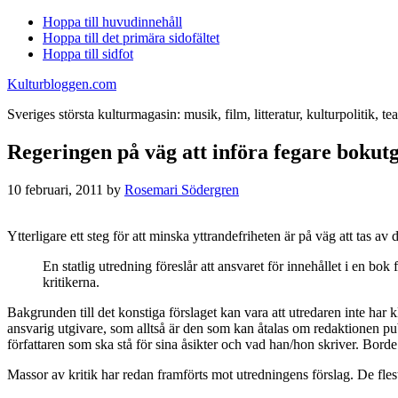
Hoppa till huvudinnehåll
Hoppa till det primära sidofältet
Hoppa till sidfot
Kulturbloggen.com
Sveriges största kulturmagasin: musik, film, litteratur, kulturpolitik, tea
Regeringen på väg att införa fegare bokut
10 februari, 2011
by
Rosemari Södergren
Ytterligare ett steg för att minska yttrandefriheten är på väg att tas a
En statlig utredning föreslår att ansvaret för innehållet i en bok
kritikerna.
Bakgrunden till det konstiga förslaget kan vara att utredaren inte har kl
ansvarig utgivare, som alltså är den som kan åtalas om redaktionen publi
författaren som ska stå för sina åsikter och vad han/hon skriver. Borde 
Massor av kritik har redan framförts mot utredningens förslag. De fle