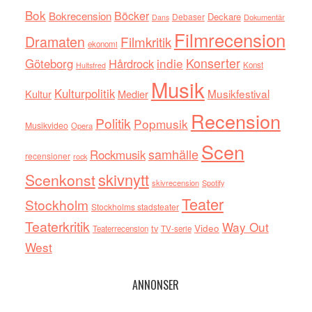
Bok
Böcker
Bokrecension
Deckare
Debaser
Dokumentär
Dans
Filmrecension
Dramaten
Filmkritik
ekonomi
indie
Konserter
Göteborg
Hårdrock
Konst
Hultsfred
Musik
Kulturpolitik
Musikfestival
Kultur
Medier
Recension
Politik
Popmusik
Musikvideo
Opera
Scen
samhälle
Rockmusik
recensioner
rock
skivnytt
Scenkonst
skivrecension
Spotify
Teater
Stockholm
Stockholms stadsteater
Teaterkritik
Way Out
tv
Video
Teaterrecension
TV-serie
West
ANNONSER