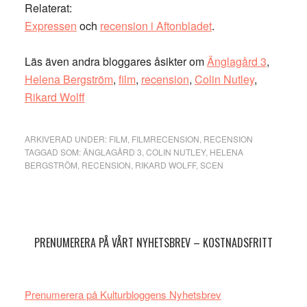
Relaterat:
Expressen
och
recension i Aftonbladet
.
Läs även andra bloggares åsikter om
Änglagård 3
,
Helena Bergström
,
film
,
recension
,
Colin Nutley
,
Rikard Wolff
ARKIVERAD UNDER:
FILM
,
FILMRECENSION
,
RECENSION
TAGGAD SOM:
ÄNGLAGÅRD 3
,
COLIN NUTLEY
,
HELENA
BERGSTRÖM
,
RECENSION
,
RIKARD WOLFF
,
SCEN
Primärt
sidofält
PRENUMERERA PÅ VÅRT NYHETSBREV – KOSTNADSFRITT
Prenumerera på Kulturbloggens Nyhetsbrev