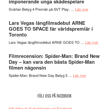
imponerande unga skådespelare
spännande
i
med
om
Svärtan Betyg 4 Premiär på SVT Play: …
Läs mer
tv4
en
Recension
med
Jackie
av
Lars Vegas långfilmsdebut ARNE
Vem
Chan
tv-
GOES TO SPACE får världspremiär i
kan
i
serie:
Toronto
styra
storform
Svärtan
Mauri?
om
Lars Vegas långfilmsdebut ARNE GOES TO …
Läs mer
–
Lars
välgjort
Vegas
Filmrecension: Spider-Man: Brand New
om
långfi
Day – kan vara den bästa Spider-Man
människans
ARNE
filmen någonsin
mörker
GOES
med
om
Spider-Man: Brand New Day Betyg 5 …
Läs mer
TO
imponerande
Filmrecension
SPAC
unga
Spider-
får
skådespelar
Man:
världs
FÖLJ OSS PÅ FACEBOOK
Brand
i
New
Toront
Här hittar du Kulturbloggen på Facebook.