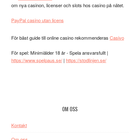
om nya casinon, licenser och slots hos casino på nätet.
PayPal casino utan licens
För bäst guide till online casino rekommenderas
Casivo
För spel: Minimiålder 18 år - Spela ansvarsfullt |
https://www.spelpaus.se/
|
https://stodlinjen.se/
Footer
OM OSS
Kontakt
Om oss