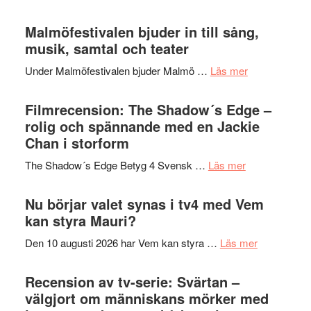
terräng
Lena
ger
Endre,
Malmöfestivalen bjuder in till sång,
mycket
Hannes
musik, samtal och teater
att
Meidal
tänka
om
Under Malmöfestivalen bjuder Malmö …
Läs mer
och
på
Malmöfestiva
Roland
bjuder
Filmrecension: The Shadow´s Edge –
Pöntinen
in
rolig och spännande med en Jackie
avslutar
till
Chan i storform
Scensommar
sång,
på
om
The Shadow´s Edge Betyg 4 Svensk …
Läs mer
musik,
Artipelag
Filmrecension
samtal
The
Nu börjar valet synas i tv4 med Vem
och
Shadow
kan styra Mauri?
teater
´s
om
Den 10 augusti 2026 har Vem kan styra …
Läs mer
Edge
Nu
–
börjar
Recension av tv-serie: Svärtan –
rolig
valet
välgjort om människans mörker med
och
synas