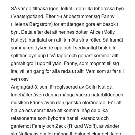
Så var de tillbaka igen, folket i den lilla inhemska byn
i Västergötland. Efter 16 år bestämmer sig Fanny
(Helena Bergström) för att återigen göra ett besök i
byn. Detta efter det att hennes dotter, Alice (Molly
Nutley), har tjatat om att få möta sina rötter. Så framåt
sommaren dyker de upp och i sedvanligt bruk blir
splittras byn upp i två läger och genast kommer allt
gamalt groll upp till ytan. Fanny, som mognat till sig
lite, vill en gång för alla reda ut allt. Vem som är far till
vem osv.
Änglagård 3, som är regisserad av Colin Nutley,
innehåller även denna många vackra naturbilder och
musiken känns även den ganska oförändrad. För att
hjälpa oss som tittare att komma ihåg de olika
relationerna som byborna har till varandra och
gentemot Fanny och Zack (Rikard Wolff), använder
sig Nutley av otaligt många tillbaka blickar och klipp