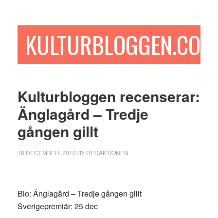
Hoppa
Hoppa
Hoppa
till
till
till
huvudinnehåll
det
sidfot
KULTURBLOGGEN.COM
primära
sidofältet
Kulturbloggen recenserar:
Änglagård – Tredje
gången gillt
18 DECEMBER, 2010
BY
REDAKTIONEN
Bio: Änglagård – Tredje gången gillt
Sverigepremiär: 25 dec