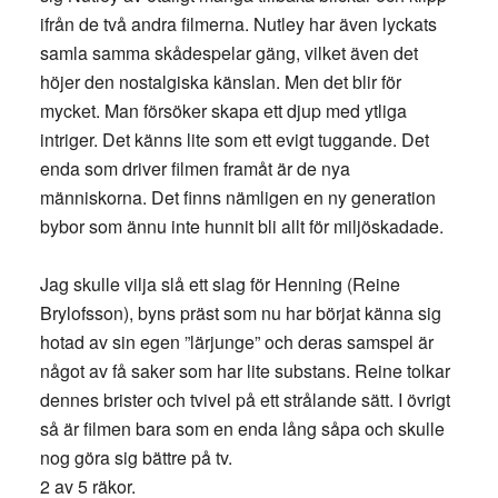
ifrån de två andra filmerna. Nutley har även lyckats
samla samma skådespelar gäng, vilket även det
höjer den nostalgiska känslan. Men det blir för
mycket. Man försöker skapa ett djup med ytliga
intriger. Det känns lite som ett evigt tuggande. Det
enda som driver filmen framåt är de nya
människorna. Det finns nämligen en ny generation
bybor som ännu inte hunnit bli allt för miljöskadade.
Jag skulle vilja slå ett slag för Henning (Reine
Brylofsson), byns präst som nu har börjat känna sig
hotad av sin egen ”lärjunge” och deras samspel är
något av få saker som har lite substans. Reine tolkar
dennes brister och tvivel på ett strålande sätt. I övrigt
så är filmen bara som en enda lång såpa och skulle
nog göra sig bättre på tv.
2 av 5 räkor.