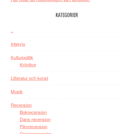
Day
–
KATEGORIER
kan
vara
den
..
bästa
Intervju
Spider-
Man
Kulturpolitik
filmen
Krönikor
någonsin
Litteratur och konst
Musik
Recension
Bokrecension
Dans recension
Filmrecension
Operarecension