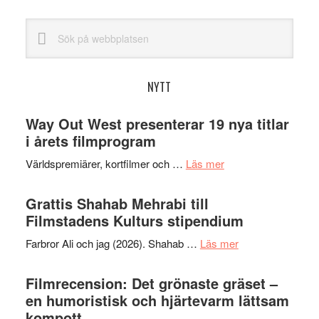
Sök
på
webbplatsen
NYTT
Way Out West presenterar 19 nya titlar
i årets filmprogram
om
Världspremiärer, kortfilmer och …
Läs mer
Way
Out
Grattis Shahab Mehrabi till
West
Filmstadens Kulturs stipendium
presenterar
om
Farbror Ali och jag (2026). Shahab …
Läs mer
19
Grattis
nya
Shahab
Filmrecension: Det grönaste gräset –
titlar
Mehrabi
en humoristisk och hjärtevarm lättsam
i
till
kompott
årets