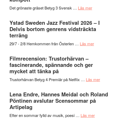
Filmstadens
filmprogram
om
Det grönaste gräset Betyg 3 Svensk …
Läs mer
Kulturs
Filmrecension:
stipendium
Det
Ystad Sweden Jazz Festival 2026 – I
grönaste
Delvis bortom genrens vidsträckta
gräset
terräng
–
om
29/7 - 2/8 Hemkommen från Österlen …
Läs mer
en
Ystad
humoristisk
Sweden
Filmrecension: Trustorhärvan –
och
Jazz
fascinerande, spännande och ger
hjärtevarm
Festival
mycket att tänka på
lättsam
2026
kompott
om
Trustorhärvan Betyg 4 Premiär på Netflix …
Läs mer
–
Filmrecens
I
Trustorhä
Lena Endre, Hannes Meidal och Roland
Delvis
–
Pöntinen avslutar Scensommar på
bortom
fascineran
Artipelag
genrens
spännand
vidsträckta
om
Efter en sommar fylld av musik, poesi …
Läs mer
och