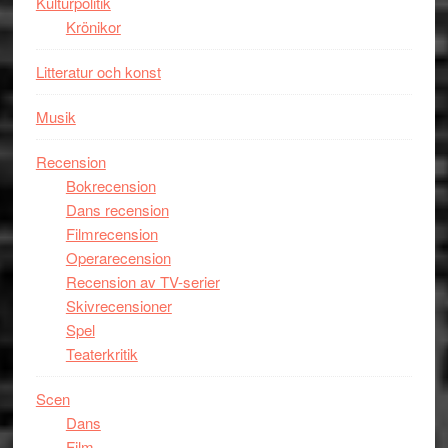
Kulturpolitik
filmen
Krönikor
någonsin
Litteratur och konst
Musik
Recension
Bokrecension
Dans recension
Filmrecension
Operarecension
Recension av TV-serier
Skivrecensioner
Spel
Teaterkritik
Scen
Dans
Film