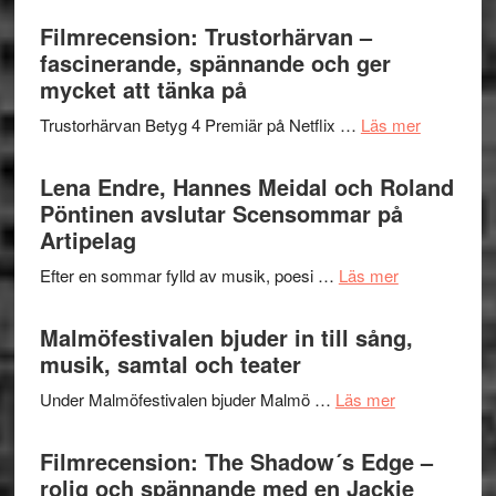
humoristisk
Sweden
Filmrecension: Trustorhärvan –
och
Jazz
fascinerande, spännande och ger
hjärtevarm
Festival
mycket att tänka på
lättsam
2026
kompott
om
Trustorhärvan Betyg 4 Premiär på Netflix …
Läs mer
–
Filmrecens
I
Trustorhä
Lena Endre, Hannes Meidal och Roland
Delvis
–
Pöntinen avslutar Scensommar på
bortom
fascineran
Artipelag
genrens
spännand
vidsträckta
om
Efter en sommar fylld av musik, poesi …
Läs mer
och
terräng
Lena
ger
Endre,
Malmöfestivalen bjuder in till sång,
mycket
Hannes
musik, samtal och teater
att
Meidal
tänka
om
Under Malmöfestivalen bjuder Malmö …
Läs mer
och
på
Malmöfestiva
Roland
bjuder
Filmrecension: The Shadow´s Edge –
Pöntinen
in
rolig och spännande med en Jackie
avslutar