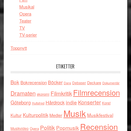
Musikal
Opera
Teater
TV
TV-serier
Toppnytt
ETIKETTER
Bok
Böcker
Bokrecension
Deckare
Debaser
Dokumentär
Dans
Filmrecension
Dramaten
Filmkritik
ekonomi
indie
Konserter
Göteborg
Hårdrock
Konst
Hultsfred
Musik
Kulturpolitik
Musikfestival
Kultur
Medier
Recension
Politik
Popmusik
Musikvideo
Opera