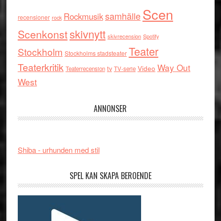
Scen
samhälle
Rockmusik
recensioner
rock
skivnytt
Scenkonst
skivrecension
Spotify
Teater
Stockholm
Stockholms stadsteater
Teaterkritik
Way Out
tv
Video
Teaterrecension
TV-serie
West
ANNONSER
Shiba - urhunden med stil
SPEL KAN SKAPA BEROENDE