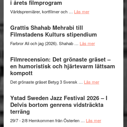
i årets filmprogram
om
Världspremiärer, kortfilmer och …
Läs mer
Way
Out
Grattis Shahab Mehrabi till
West
Filmstadens Kulturs stipendium
presenterar
om
Farbror Ali och jag (2026). Shahab …
Läs mer
19
Grattis
nya
Shahab
Filmrecension: Det grönaste gräset –
titlar
Mehrabi
en humoristisk och hjärtevarm lättsam
i
till
kompott
årets
Filmstadens
filmprogram
om
Det grönaste gräset Betyg 3 Svensk …
Läs mer
Kulturs
Filmrecension:
stipendium
Det
Ystad Sweden Jazz Festival 2026 – I
grönaste
Delvis bortom genrens vidsträckta
gräset
terräng
–
om
29/7 - 2/8 Hemkommen från Österlen …
Läs mer
en
Ystad