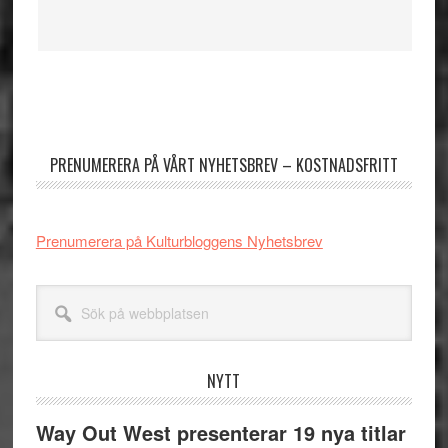
Primärt
sidofält
PRENUMERERA PÅ VÅRT NYHETSBREV – KOSTNADSFRITT
Prenumerera på Kulturbloggens Nyhetsbrev
Sök
på
webbplatsen
NYTT
Way Out West presenterar 19 nya titlar