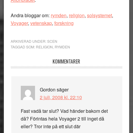
Andra bloggar om:
rymden
,
religion
,
solsystemet
,
Voyager
,
vetenskap
,
forskning
ARKIVERAD UNDER:
SCEN
TAGGAD SOM:
RELIGION
,
RYMDEN
Läsarkommentarer
KOMMENTARER
Gordon
säger
2 juli, 2008 kl. 22:10
Fast vadå tar slut? Vad händer bakom det
då? Förintas hela Voyager 2 till inget då
eller? Tror inte på ett slut där