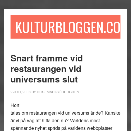
Hoppa
Hoppa
Hoppa
till
till
till
huvudinnehåll
det
sidfot
KULTURBLOGGEN.COM
primära
sidofältet
Snart framme vid
restaurangen vid
universums slut
2 JULI, 2008
BY
ROSEMARI SÖDERGREN
Hört
talas om restaurangen vid universums ände? Kanske
är vi på väg att hitta den nu? Världens mest
spännande nyhet sprids på världens webbplatser