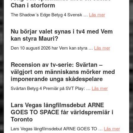
till
Chan i storform
Scensommar
sång,
på
om
The Shadow´s Edge Betyg 4 Svensk …
Läs mer
musik,
Artipelag
Filmrecension
samtal
The
Nu börjar valet synas i tv4 med Vem
och
Shadow
kan styra Mauri?
teater
´s
om
Den 10 augusti 2026 har Vem kan styra …
Läs mer
Edge
Nu
–
börjar
Recension av tv-serie: Svärtan –
rolig
valet
välgjort om människans mörker med
och
synas
imponerande unga skådespelare
spännande
i
med
om
Svärtan Betyg 4 Premiär på SVT Play: …
Läs mer
tv4
en
Recension
med
Jackie
av
Lars Vegas långfilmsdebut ARNE
Vem
Chan
tv-
GOES TO SPACE får världspremiär i
kan
i
serie:
Toronto
styra
storform
Svärtan
Mauri?
om
Lars Vegas långfilmsdebut ARNE GOES TO …
Läs mer
–