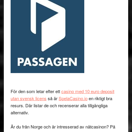
För den som letar efter ett
casino med 10 euro deposit
utan svensk licens
så är
SpelaCasino.io
en riktigt bra
resurs. Där listar de och recenserar alla tillgängliga
alternativ.
Är du från Norge och är intresserad av nätcasinon? På