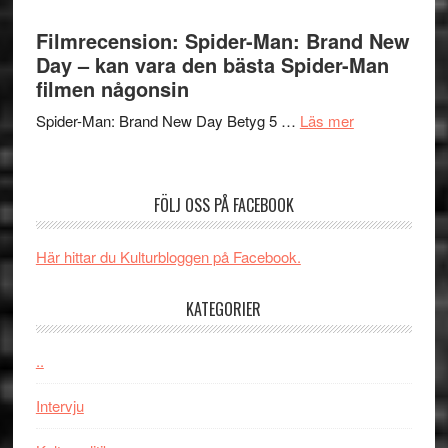
Lars
välgjort
Vegas
Filmrecension: Spider-Man: Brand New
om
långfi
Day – kan vara den bästa Spider-Man
människans
ARNE
filmen någonsin
mörker
GOES
med
om
Spider-Man: Brand New Day Betyg 5 …
Läs mer
TO
imponerande
Filmrecension
SPAC
unga
Spider-
får
skådespelar
Man:
världs
FÖLJ OSS PÅ FACEBOOK
Brand
i
New
Toront
Här hittar du Kulturbloggen på Facebook.
Day
–
KATEGORIER
kan
vara
den
..
bästa
Intervju
Spider-
Man