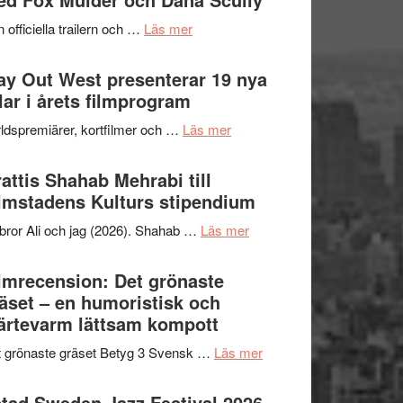
2026
kväll
om
 officiella trailern och …
Läs mer
–
Se
II
trailern
y Out West presenterar 19 nya
Internationella
för
tlar i årets filmprogram
storheter
The
och
om
ldspremiärer, kortfilmer och …
Läs mer
X-
samarbeten
Way
Files:
Out
attis Shahab Mehrabi till
I
West
lmstadens Kulturs stipendium
Want
presenterar
to
om
bror Ali och jag (2026). Shahab …
Läs mer
19
Believe
Grattis
nya
–
Shahab
lmrecension: Det grönaste
titlar
Vrach
Mehrabi
äset – en humoristisk och
i
Frankenshtey
till
ärtevarm lättsam kompott
årets
–
Filmstadens
filmprogram
med
om
 grönaste gräset Betyg 3 Svensk …
Läs mer
Kulturs
Fox
Filmrecension:
stipendium
Mulder
Det
tad Sweden Jazz Festival 2026 –