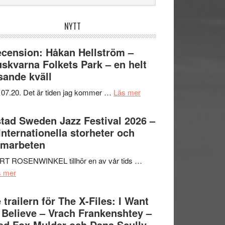
bplatsen
NYTT
cension: Håkan Hellström –
skvarna Folkets Park – en helt
sande kväll
om
 07.20. Det är tiden jag kommer …
Läs mer
Recension:
Håkan
tad Sweden Jazz Festival 2026 –
Hellström
 Internationella storheter och
–
amarbeten
Huskvarna
RT ROSENWINKEL tillhör en av vår tids …
Folkets
om
s mer
Park
Ystad
–
Sweden
 trailern för The X-Files: I Want
en
Jazz
 Believe – Vrach Frankenshtey –
helt
Festival
d Fox Mulder och Dana Scully
lysande