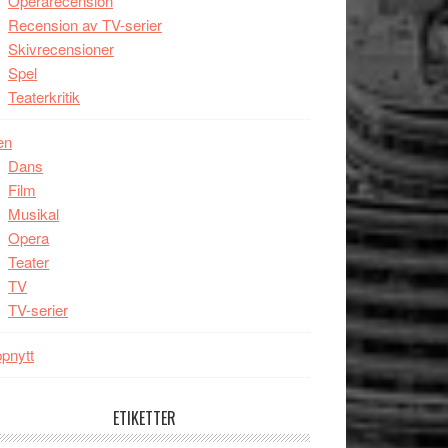
Operarecension
Recension av TV-serier
Skivrecensioner
Spel
Teaterkritik
en
Dans
Film
Musikal
Opera
Teater
TV
TV-serier
pnytt
ETIKETTER