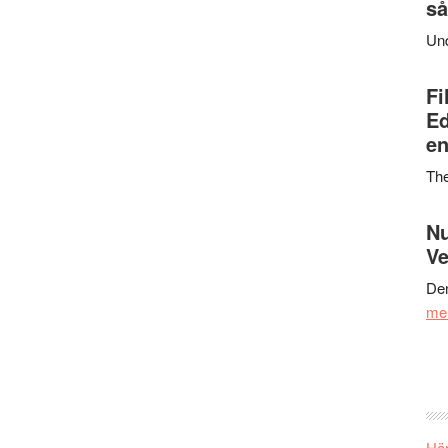
så
Un
Fi
Ed
en
Th
Nu
Ve
Den
me
Här