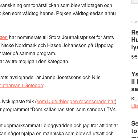
web
Granskning om tonårsflickan som blev våldtagen och
pojken som våldtog henne. Pojken våldtog sedan ännu
Re
kten
har nominerats till Stora Journalistpriset för årets
Hu
na Nicke Nordmark och Hasse Johansson på Uppdrag
ly
mrater på samma program.
5/5
 av tre möjliga i den kategorin.
Ys
ets avslöjande” är Janne Josefssons och Nils
II
uthärvan i Göteborg
.
s
KU
yckligaste folk (
som Kulturbloggen recenserade här
)
Lä
för programmet ”Dom kallas rasister” som sändes i TV4.
Se
t uppmärksammat i bloggvärlden och jag tror att det är
to
kan något hjälpa en människa som blev så utsatt och
me