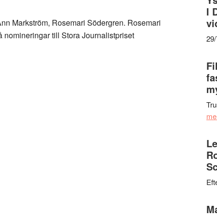
I 
vi
 Ann Markström, Rosemari Södergren. Rosemari
nomineringar till Stora Journalistpriset
29
Fi
fa
my
Tru
me
Le
Ro
Sc
Eft
Ma