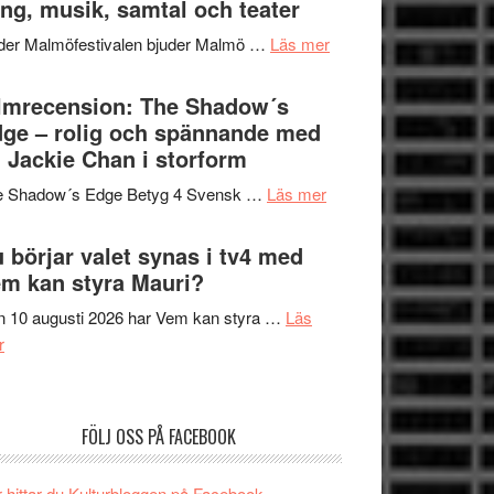
ng, musik, samtal och teater
att
Meidal
tänka
om
der Malmöfestivalen bjuder Malmö …
Läs mer
och
på
Malmöfestivalen
Roland
bjuder
lmrecension: The Shadow´s
Pöntinen
in
ge – rolig och spännande med
avslutar
till
 Jackie Chan i storform
Scensommar
sång,
på
om
e Shadow´s Edge Betyg 4 Svensk …
Läs mer
musik,
Artipelag
Filmrecension:
samtal
The
 börjar valet synas i tv4 med
och
Shadow
m kan styra Mauri?
teater
´s
 10 augusti 2026 har Vem kan styra …
Läs
Edge
om
r
–
Nu
rolig
börjar
och
valet
spännande
FÖLJ OSS PÅ FACEBOOK
synas
med
i
en
 hittar du Kulturbloggen på Facebook.