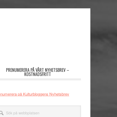
imärt
dofält
PRENUMERERA PÅ VÅRT NYHETSBREV –
KOSTNADSFRITT
numerera på Kulturbloggens Nyhetsbrev
k