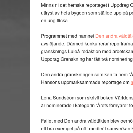
Minns ni det hemska reportaget i Uppdrag 
utfryst av hela bygden som ställde upp på 
en ung flicka.
Programmet med namnet
Den andra våldtä
avslöjande. Därmed konkurrerar reportrar
gransknings Luleå-redaktion med arbetska
Uppdrag Granskning har fått två nomineringar
Den andra granskningen som kan ta hem ”År
Hansons uppmärksammade reportage om
m
Lena Sundström som skrivit boken Världens l
är nominerade i kategorin ”Årets förnyare” 
Fallet med Den andra våldtäkten blev oerhör
ett bra exempel på när medier i samverkan 