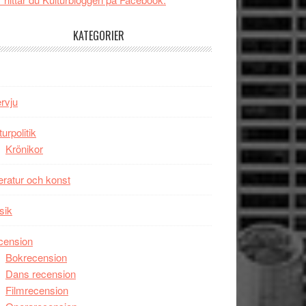
tv4
Jackie
med
Chan
KATEGORIER
Vem
i
kan
storform
styra
Mauri?
ervju
turpolitik
Krönikor
teratur och konst
sik
cension
Bokrecension
Dans recension
Filmrecension