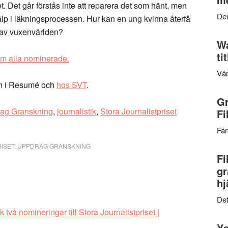
et. Det går förstås inte att reparera det som hänt, men
Den
älp i läkningsprocessen. Hur kan en ung kvinna återfå
å av vuxenvärlden?
Wa
ti
 om alla nominerade.
Vär
h i Resumé och
hos SVT
.
Gr
ag Granskning
,
journalistik
,
Stora Journalistpriset
Fi
Far
ISET
,
UPPDRAG GRANSKNING
Fi
gr
hj
Det
två nomineringar till Stora Journalistpriset |
Ys