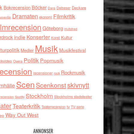
k
Böcker
Bokrecension
Deckare
Debaser
Dans
Dramaten
Filmkritik
umentär
ekonomi
ilmrecension
Göteborg
Hultsfred
indie
Konserter
rdrock
Kultur
Konst
Musik
turpolitik
Musikfestival
Medier
Politik
Popmusik
ikvideo
Opera
ecension
Rockmusik
recensioner
rock
Scen
skivnytt
Scenkonst
mhälle
Stockholm
Stockholms stadsteater
recension
Spotify
ater
Teaterkritik
tv
Teaterrecension
TV-serie
Way Out West
eo
ANNONSER