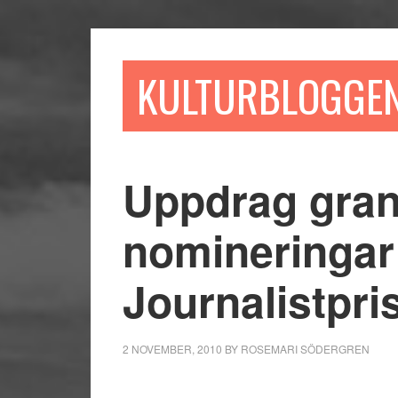
Hoppa
Hoppa
Hoppa
till
till
till
huvudinnehåll
det
sidfot
KULTURBLOGGE
primära
sidofältet
Uppdrag gran
nomineringar 
Journalistpri
2 NOVEMBER, 2010
BY
ROSEMARI SÖDERGREN