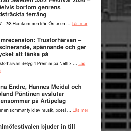
och
grönaste
Delvis bortom genrens
Dana
gräset
dsträckta terräng
Scully
–
om
/7 - 2/8 Hemkommen från Österlen …
Läs mer
en
Ystad
humoristisk
Sweden
lmrecension: Trustorhärvan –
och
Jazz
scinerande, spännande och ger
hjärtevarm
Festival
cket att tänka på
lättsam
2026
kompott
storhärvan Betyg 4 Premiär på Netflix …
Läs
–
om
r
I
Filmrecension:
Delvis
Trustorhärvan
na Endre, Hannes Meidal och
bortom
–
land Pöntinen avslutar
genrens
fascinerande,
ensommar på Artipelag
vidsträckta
spännande
terräng
om
er en sommar fylld av musik, poesi …
Läs mer
och
Lena
ger
Endre,
lmöfestivalen bjuder in till
mycket
Hannes