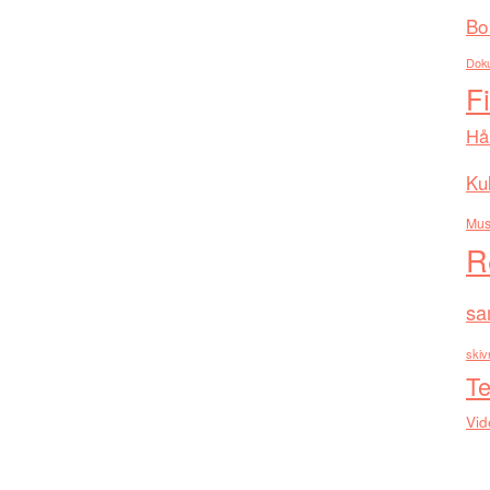
Bo
Dok
F
Hå
Kul
Mus
R
sa
skiv
Te
Vid