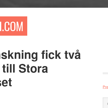
N.COM
skning fick två
Pr
si
till Stora
set
Pre
Sö
på