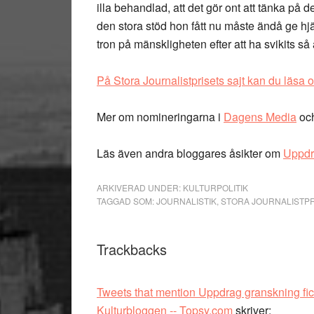
illa behandlad, att det gör ont att tänka på d
den stora stöd hon fått nu måste ändå ge hj
tron på mänskligheten efter att ha svikits s
På Stora Journalistprisets sajt kan du läsa
Mer om nomineringarna i
Dagens Media
oc
Läs även andra bloggares åsikter om
Uppdr
ARKIVERAD UNDER:
KULTURPOLITIK
TAGGAD SOM:
JOURNALISTIK
,
STORA JOURNALISTPR
Läsarkommentarer
Trackbacks
Tweets that mention Uppdrag granskning fick 
Kulturbloggen -- Topsy.com
skriver: