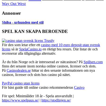
Way Out West
Annonser
Shiba - urhunden med stil
SPEL KAN SKAPA BEROENDE
För den som letar efter ett
casino med 10 euro deposit utan svensk
licens
så är
SpelaCasino.io
en riktigt bra resurs. Där listar de och
recenserar alla tillgängliga alternativ.
Är du från Norge och är intresserad av nätcasinon? På
Spillsen.com
finns det senaste inom norska online casinon, licenser och slots.
På
Casinodealen.se
hittar ni den senaste informationen om nya
casinon, licenser och slots hos casino på nätet.
PayPal casino utan licens
För bäst guide till online casino rekommenderas
Casivo
För spel: Minimiålder 18 år - Spela ansvarsfullt |
https://www.spelpaus.se/
|
https://stodlinjen.se/