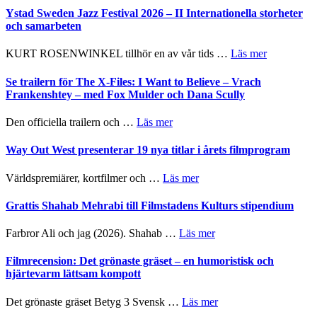
Håkan
Ystad Sweden Jazz Festival 2026 – II Internationella storheter
Hellström
och samarbeten
–
Huskvarna
om
KURT ROSENWINKEL tillhör en av vår tids …
Läs mer
Folkets
Ystad
Park
Sweden
Se trailern för The X-Files: I Want to Believe – Vrach
–
Jazz
Frankenshtey – med Fox Mulder och Dana Scully
en
Festival
helt
2026
om
Den officiella trailern och …
Läs mer
lysande
–
Se
kväll
II
trailern
Way Out West presenterar 19 nya titlar i årets filmprogram
Internatione
för
storheter
The
om
Världspremiärer, kortfilmer och …
Läs mer
och
X-
Way
samarbeten
Files:
Out
Grattis Shahab Mehrabi till Filmstadens Kulturs stipendium
I
West
Want
presenterar
om
Farbror Ali och jag (2026). Shahab …
Läs mer
to
19
Grattis
Believe
nya
Shahab
Filmrecension: Det grönaste gräset – en humoristisk och
–
titlar
Mehrabi
hjärtevarm lättsam kompott
Vrach
i
till
Frankenshtey
årets
Filmstadens
–
om
Det grönaste gräset Betyg 3 Svensk …
Läs mer
filmprogram
Kulturs
med
Filmrecension: