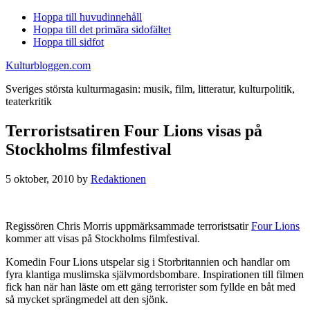
Hoppa till huvudinnehåll
Hoppa till det primära sidofältet
Hoppa till sidfot
Kulturbloggen.com
Sveriges största kulturmagasin: musik, film, litteratur, kulturpolitik,
teaterkritik
Terroristsatiren Four Lions visas på
Stockholms filmfestival
5 oktober, 2010
by
Redaktionen
Regissören Chris Morris uppmärksammade terroristsatir
Four Lions
kommer att visas på Stockholms filmfestival.
Komedin Four Lions utspelar sig i Storbritannien och handlar om
fyra klantiga muslimska självmordsbombare. Inspirationen till filmen
fick han när han läste om ett gäng terrorister som fyllde en båt med
så mycket sprängmedel att den sjönk.