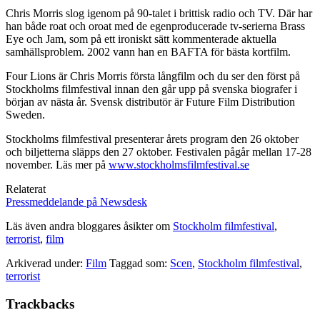
Chris Morris slog igenom på 90-talet i brittisk radio och TV. Där har
han både roat och oroat med de egenproducerade tv-serierna Brass
Eye och Jam, som på ett ironiskt sätt kommenterade aktuella
samhällsproblem. 2002 vann han en BAFTA för bästa kortfilm.
Four Lions är Chris Morris första långfilm och du ser den först på
Stockholms filmfestival innan den går upp på svenska biografer i
början av nästa år. Svensk distributör är Future Film Distribution
Sweden.
Stockholms filmfestival presenterar årets program den 26 oktober
och biljetterna släpps den 27 oktober. Festivalen pågår mellan 17-28
november. Läs mer på
www.stockholmsfilmfestival.se
Relaterat
Pressmeddelande på Newsdesk
Läs även andra bloggares åsikter om
Stockholm filmfestival
,
terrorist
,
film
Arkiverad under:
Film
Taggad som:
Scen
,
Stockholm filmfestival
,
terrorist
Läsarkommentarer
Trackbacks