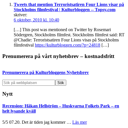
Tweets that mention Terroristsatiren Four Lions visar på
Stockholms filmfestival | Kulturbloggen -- Topsy.com
skriver:
6 oktober, 2010 kl. 10:40
[…] This post was mentioned on Twitter by Rosemari
Södergren, Stockholms filmfest. Stockholms filmfest said: RT
@Chadie: Terroristsatiren Four Lions visas på Stockholms
filmfestival
https://kulturbloggen.com/?p=24818
[…]
Primärt
Prenumerera på vårt nyhetsbrev – kostnadsfritt
sidofält
Prenumerera på Kulturbloggens Nyhetsbrev
Sök
på
webbplatsen
Nytt
Recension: Håkan Hellström – Huskvarna Folkets Park – en
helt lysande kväll
om
5/5 07.20. Det är tiden jag kommer …
Läs mer
Recension: