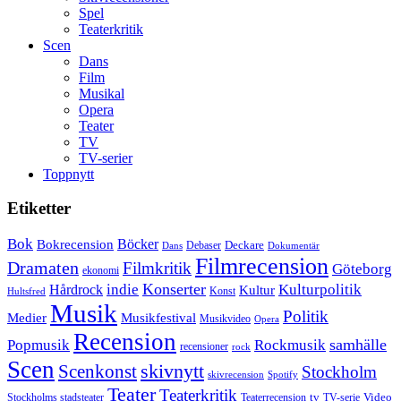
Spel
Teaterkritik
Scen
Dans
Film
Musikal
Opera
Teater
TV
TV-serier
Toppnytt
Etiketter
Bok
Bokrecension
Böcker
Deckare
Debaser
Dokumentär
Dans
Filmrecension
Dramaten
Filmkritik
Göteborg
ekonomi
Konserter
Hårdrock
indie
Kulturpolitik
Kultur
Konst
Hultsfred
Musik
Politik
Musikfestival
Medier
Musikvideo
Opera
Recension
samhälle
Popmusik
Rockmusik
recensioner
rock
Scen
skivnytt
Scenkonst
Stockholm
skivrecension
Spotify
Teater
Teaterkritik
Video
Stockholms stadsteater
tv
Teaterrecension
TV-serie