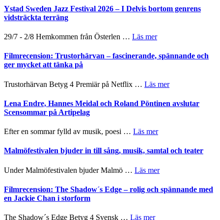
stipendium
Fox
Det
Ystad Sweden Jazz Festival 2026 – I Delvis bortom genrens
Mulder
grönaste
vidsträckta terräng
och
gräset
Dana
–
om
29/7 - 2/8 Hemkommen från Österlen …
Läs mer
Scully
en
Ystad
humoristisk
Sweden
Filmrecension: Trustorhärvan – fascinerande, spännande och
och
Jazz
ger mycket att tänka på
hjärtevarm
Festival
lättsam
2026
om
Trustorhärvan Betyg 4 Premiär på Netflix …
Läs mer
kompott
–
Filmrecension:
I
Trustorhärvan
Lena Endre, Hannes Meidal och Roland Pöntinen avslutar
Delvis
–
Scensommar på Artipelag
bortom
fascinerande,
genrens
spännande
om
Efter en sommar fylld av musik, poesi …
Läs mer
vidsträckta
och
Lena
terräng
ger
Endre,
Malmöfestivalen bjuder in till sång, musik, samtal och teater
mycket
Hannes
att
Meidal
om
Under Malmöfestivalen bjuder Malmö …
Läs mer
tänka
och
Malmöfestivalen
på
Roland
bjuder
Filmrecension: The Shadow´s Edge – rolig och spännande med
Pöntinen
in
en Jackie Chan i storform
avslutar
till
Scensommar
sång,
om
The Shadow´s Edge Betyg 4 Svensk …
Läs mer
på