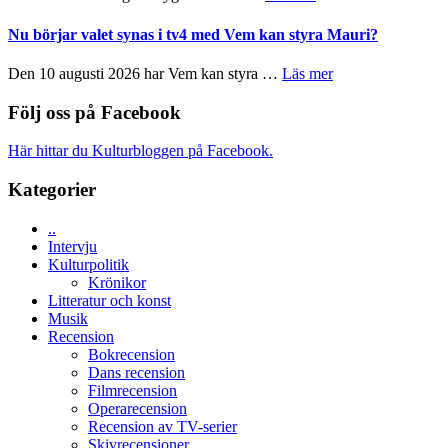
musik,
Filmrecension:
Artipelag
samtal
The
Nu börjar valet synas i tv4 med Vem kan styra Mauri?
och
Shadow
teater
´s
om
Den 10 augusti 2026 har Vem kan styra …
Läs mer
Edge
Nu
–
börjar
Följ oss på Facebook
rolig
valet
och
synas
Här hittar du Kulturbloggen på Facebook.
spännande
i
med
tv4
Kategorier
en
med
Jackie
Vem
Chan
..
kan
i
Intervju
styra
storform
Kulturpolitik
Mauri?
Krönikor
Litteratur och konst
Musik
Recension
Bokrecension
Dans recension
Filmrecension
Operarecension
Recension av TV-serier
Skivrecensioner