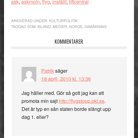
ask
,
askmoln
,
flyg
,
inställt
,
liftcentral
ARKIVERAD UNDER:
KULTURPOLITIK
TAGGAD SOM:
ISLAND
,
MEDIER
,
NORGE
,
SAMÅKNING
Läsarkommentarer
KOMMENTARER
Patrik
säger
18 april, 2010 kl. 13:36
Jag håller med. Gör så gott jag kan att
promota min sajt
http://flygstopp.pkl.se
.
Det är typ en sån staten borde slängt upp
dag 1. eller?