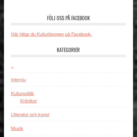
Spider-
spännvidd
Man
och
FÖLJ OSS PÅ FACEBOOK
filmen
energi
någonsin
när
Här hittar du Kulturbloggen på Facebook.
legendarisk
100-
KATEGORIER
åring
firas
–
..
Wayne
Intervju
Tucker
hyllar
Kulturpolitik
Miles
Krönikor
Davis
på
Litteratur och konst
Utopia
Musik