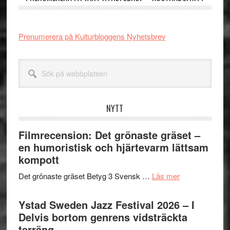
Prenumerera på Kulturbloggens Nyhetsbrev
Sök
på
webbplatsen
NYTT
Filmrecension: Det grönaste gräset –
en humoristisk och hjärtevarm lättsam
kompott
om
Det grönaste gräset Betyg 3 Svensk …
Läs mer
Filmrecension:
Det
Ystad Sweden Jazz Festival 2026 – I
grönaste
Delvis bortom genrens vidsträckta
gräset
terräng