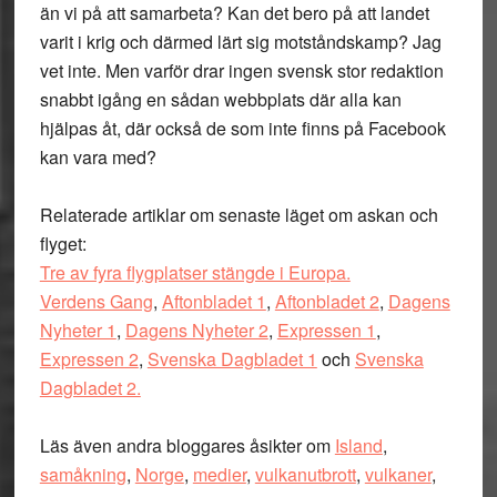
än vi på att samarbeta? Kan det bero på att landet
varit i krig och därmed lärt sig motståndskamp? Jag
vet inte. Men varför drar ingen svensk stor redaktion
snabbt igång en sådan webbplats där alla kan
hjälpas åt, där också de som inte finns på Facebook
kan vara med?
Relaterade artiklar om senaste läget om askan och
flyget:
Tre av fyra flygplatser stängde i Europa.
Verdens Gang
,
Aftonbladet 1
,
Aftonbladet 2
,
Dagens
Nyheter 1
,
Dagens Nyheter 2
,
Expressen 1
,
Expressen 2
,
Svenska Dagbladet 1
och
Svenska
Dagbladet 2.
Läs även andra bloggares åsikter om
Island
,
samåkning
,
Norge
,
medier
,
vulkanutbrott
,
vulkaner
,