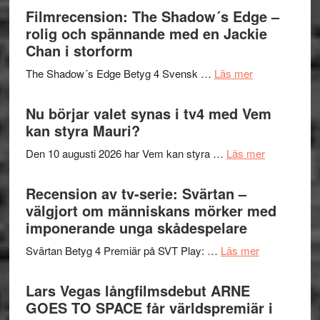
bjuder
Filmrecension: The Shadow´s Edge –
Pöntinen
in
rolig och spännande med en Jackie
avslutar
till
Chan i storform
Scensommar
sång,
på
om
The Shadow´s Edge Betyg 4 Svensk …
Läs mer
musik,
Artipelag
Filmrecension
samtal
The
Nu börjar valet synas i tv4 med Vem
och
Shadow
kan styra Mauri?
teater
´s
om
Den 10 augusti 2026 har Vem kan styra …
Läs mer
Edge
Nu
–
börjar
Recension av tv-serie: Svärtan –
rolig
valet
välgjort om människans mörker med
och
synas
imponerande unga skådespelare
spännande
i
med
om
Svärtan Betyg 4 Premiär på SVT Play: …
Läs mer
tv4
en
Recension
med
Jackie
av
Lars Vegas långfilmsdebut ARNE
Vem
Chan
tv-
GOES TO SPACE får världspremiär i
kan
i
serie: