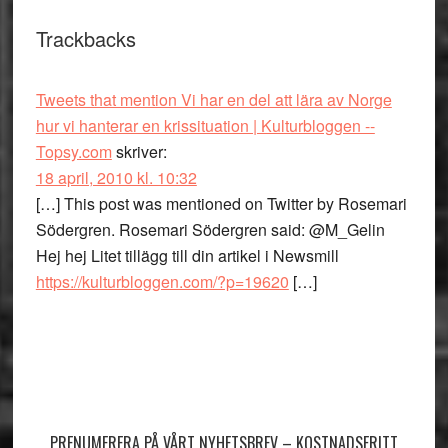
Trackbacks
Tweets that mention Vi har en del att lära av Norge
hur vi hanterar en krissituation | Kulturbloggen --
Topsy.com
skriver:
18 april, 2010 kl. 10:32
[…] This post was mentioned on Twitter by Rosemari
Södergren. Rosemari Södergren said: @M_Gelin
Hej hej Litet tillägg till din artikel i Newsmill
https://kulturbloggen.com/?p=19620
[…]
Primärt
sidofält
PRENUMERERA PÅ VÅRT NYHETSBREV – KOSTNADSFRITT