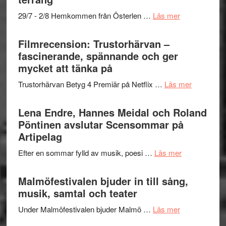
–
om
29/7 - 2/8 Hemkommen från Österlen …
Läs mer
en
Ystad
humoristisk
Sweden
Filmrecension: Trustorhärvan –
och
Jazz
fascinerande, spännande och ger
hjärtevarm
Festival
mycket att tänka på
lättsam
2026
kompott
om
Trustorhärvan Betyg 4 Premiär på Netflix …
Läs mer
–
Filmrecens
I
Trustorhä
Lena Endre, Hannes Meidal och Roland
Delvis
–
Pöntinen avslutar Scensommar på
bortom
fascineran
Artipelag
genrens
spännand
vidsträckta
om
Efter en sommar fylld av musik, poesi …
Läs mer
och
terräng
Lena
ger
Endre,
Malmöfestivalen bjuder in till sång,
mycket
Hannes
musik, samtal och teater
att
Meidal
tänka
om
Under Malmöfestivalen bjuder Malmö …
Läs mer
och
på
Malmöfestiva
Roland