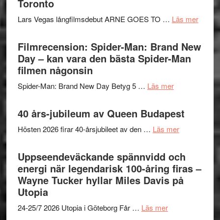
Toronto
styra
storform
Svärtan
Mauri?
om
Lars Vegas långfilmsdebut ARNE GOES TO …
Läs mer
–
Lars
välgjort
Vegas
Filmrecension: Spider-Man: Brand New
om
långfi
Day – kan vara den bästa Spider-Man
människans
ARNE
filmen någonsin
mörker
GOES
med
om
Spider-Man: Brand New Day Betyg 5 …
Läs mer
TO
imponerande
Filmrecension
SPAC
unga
Spider-
40 års-jubileum av Queen Budapest
får
skådespelar
Man:
världs
om
Hösten 2026 firar 40-årsjubileet av den …
Läs mer
Brand
i
40
New
Toront
års-
Uppseendeväckande spännvidd och
Day
jubileum
energi när legendarisk 100-åring firas –
–
av
Wayne Tucker hyllar Miles Davis på
kan
Queen
Utopia
vara
Budapest
den
om
24-25/7 2026 Utopia i Göteborg Får …
Läs mer
bästa
Uppseendeväck