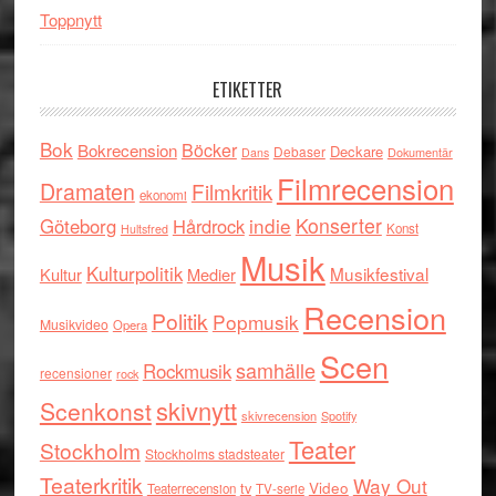
Toppnytt
ETIKETTER
Bok
Böcker
Bokrecension
Deckare
Debaser
Dokumentär
Dans
Filmrecension
Dramaten
Filmkritik
ekonomi
indie
Konserter
Göteborg
Hårdrock
Konst
Hultsfred
Musik
Kulturpolitik
Musikfestival
Kultur
Medier
Recension
Politik
Popmusik
Musikvideo
Opera
Scen
samhälle
Rockmusik
recensioner
rock
skivnytt
Scenkonst
skivrecension
Spotify
Teater
Stockholm
Stockholms stadsteater
Teaterkritik
Way Out
tv
Video
Teaterrecension
TV-serie