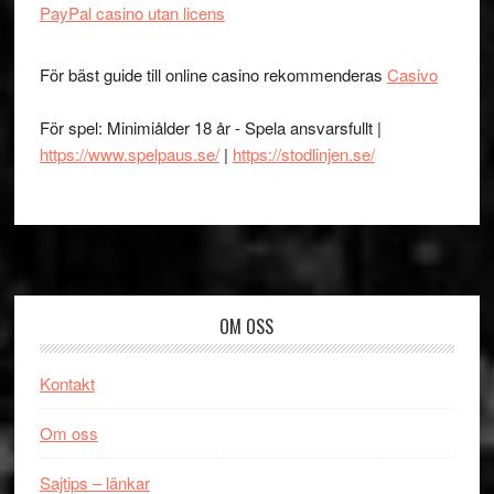
PayPal casino utan licens
För bäst guide till online casino rekommenderas
Casivo
För spel: Minimiålder 18 år - Spela ansvarsfullt |
https://www.spelpaus.se/
|
https://stodlinjen.se/
Footer
OM OSS
Kontakt
Om oss
Sajtips – länkar