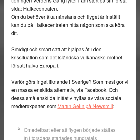
tidningen Verdens Gang lyfter fram stort på sin första
sida: Haikecentralen.
Om du behöver åka nånstans och flyget är inställt
kan du på Haikecentralen hitta någon som ska köra
dit.
Smidigt och smart sätt att hjälpas åt i den
krissituation som det isländska vulkanaske-molnet
försatt halva Europa i.
Varför görs inget liknande i Sverige? Som mest gör vi
en massa enskilda alternativ, via Facebook. Och
dessa små enskilda initiativ hyllas av våra sociala
medierexperter, som
Martin Gelin på Newsmill
:
Omedelbart efter att flygen började ställas
in i torsdags startades hundratals