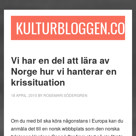
Hoppa
Hoppa
Hoppa
till
till
till
huvudinnehåll
det
sidfot
KULTURBLOGGEN.COM
primära
sidofältet
Vi har en del att lära av
Norge hur vi hanterar en
krissituation
18 APRIL, 2010
BY
ROSEMARI SÖDERGREN
Om du med bil ska köra någonstans i Europa kan du
anmäla det till en norsk wbbbplats som den norska