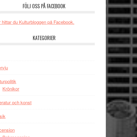
och
FÖLJ OSS PÅ FACEBOOK
någonsin
energi
när
 hittar du Kulturbloggen på Facebook.
legendarisk
100-
KATEGORIER
åring
firas
–
Wayne
ervju
Tucker
hyllar
turpolitik
Miles
Krönikor
Davis
på
teratur och konst
Utopia
sik
cension