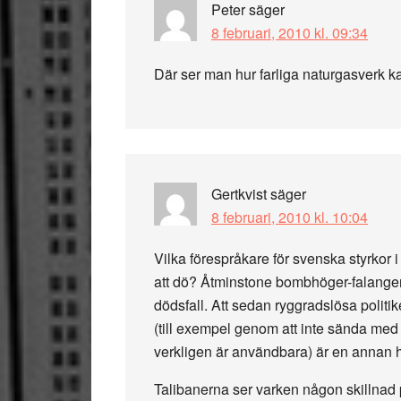
Peter
säger
8 februari, 2010 kl. 09:34
Där ser man hur farliga naturgasverk k
Gertkvist
säger
8 februari, 2010 kl. 10:04
Vilka förespråkare för svenska styrkor 
att dö? Åtminstone bombhöger-falangen ha
dödsfall. Att sedan ryggradslösa politi
(till exempel genom att inte sända med 
verkligen är användbara) är en annan h
Talibanerna ser varken någon skillnad 