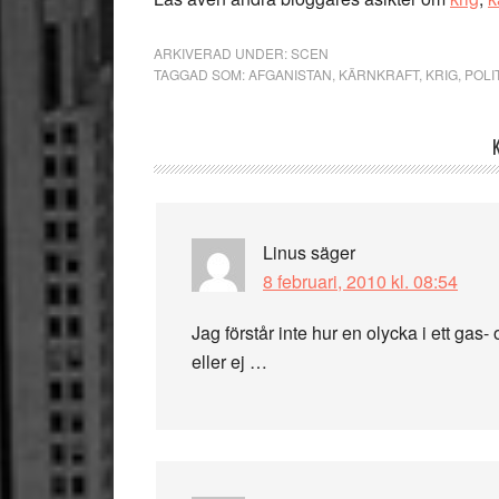
ARKIVERAD UNDER:
SCEN
TAGGAD SOM:
AFGANISTAN
,
KÄRNKRAFT
,
KRIG
,
POLI
Läsarkommentarer
Linus
säger
8 februari, 2010 kl. 08:54
Jag förstår inte hur en olycka i ett gas- 
eller ej …