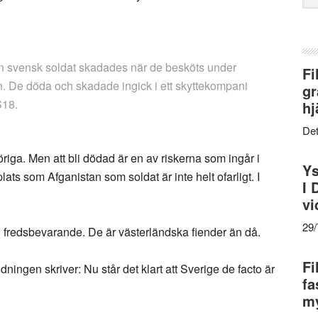
web
n svensk soldat skadades när de besköts under
Fi
n. De döda och skadade ingick i ett skyttekompani
gr
S18.
hj
Det
öriga. Men att bli dödad är en av riskerna som ingår i
Ys
lats som Afganistan som soldat är inte helt ofarligt. I
I 
vi
29
sig fredsbevarande. De är västerländska fiender än då.
Fi
ningen skriver: Nu står det klart att Sverige de facto är
fa
my