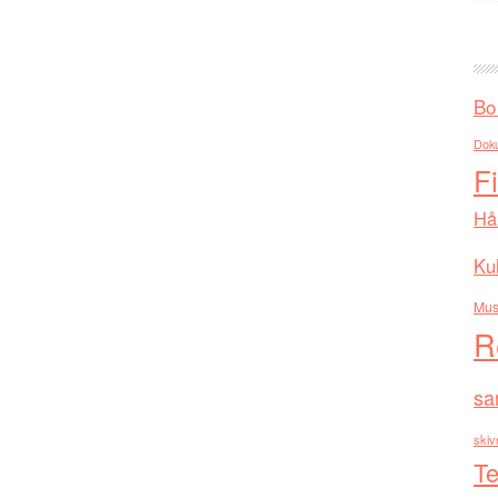
Bo
Dok
F
Hå
Kul
Mus
R
sa
skiv
Te