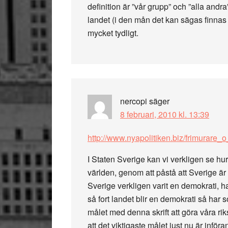
definition är ”vår grupp” och ”alla and
landet (i den mån det kan sägas finnas 
mycket tydligt.
nercopi
säger
8 februari, 2010 kl. 13:39
http://www.nyapolitiken.biz/frimurare_o
I Staten Sverige kan vi verkligen se hu
världen, genom att påstå att Sverige är
Sverige verkligen varit en demokrati, 
så fort landet blir en demokrati så har s
målet med denna skrift att göra våra r
att det viktigaste målet just nu är infö