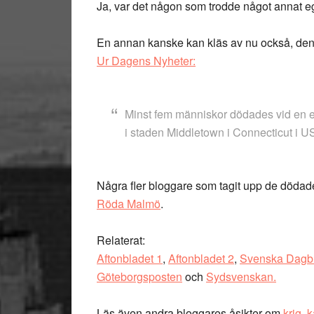
Ja, var det någon som trodde något annat eg
En annan kanske kan kläs av nu också, den 
Ur Dagens Nyheter:
Minst fem människor dödades vid en ex
i staden Middletown i Connecticut i 
Några fler bloggare som tagit upp de dödad
Röda Malmö
.
Relaterat:
Aftonbladet 1
,
Aftonbladet 2
,
Svenska Dagbl
Göteborgsposten
och
Sydsvenskan.
Läs även andra bloggares åsikter om
krig
,
k