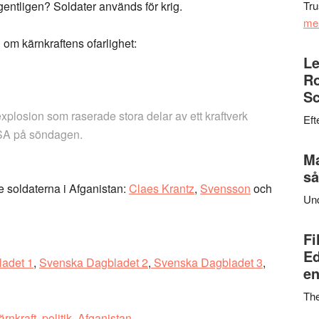
entligen? Soldater används för krig.
Tru
me
om kärnkraftens ofarlighet:
Le
Ro
Sc
plosion som raserade stora delar av ett kraftverk
Eft
USA på söndagen.
Ma
så
e soldaterna i Afganistan:
Claes Krantz
,
Svensson
och
Un
Fi
Ed
adet 1
,
Svenska Dagbladet 2
,
Svenska Dagbladet 3
,
en
Th
ärnkraft
,
politik
,
Afganistan