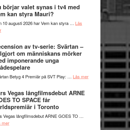
The
 börjar valet synas i tv4 med
och
Shadow
m kan styra Mauri?
teater
´s
 10 augusti 2026 har Vem kan styra …
Läs
Edge
om
r
–
Nu
rolig
börjar
cension av tv-serie: Svärtan –
och
valet
lgjort om människans mörker
spännande
synas
ed imponerande unga
med
i
ådespelare
en
tv4
Jackie
om
rtan Betyg 4 Premiär på SVT Play: …
Läs mer
med
Chan
Recension
Vem
i
av
rs Vegas långfilmsdebut ARNE
kan
storform
tv-
OES TO SPACE får
styra
serie:
rldspremiär i Toronto
Mauri?
Svärtan
rs Vegas långfilmsdebut ARNE GOES TO …
–
om
s mer
välgjort
Lars