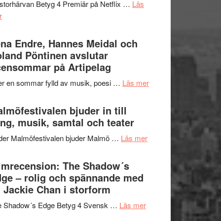
storhärvan Betyg 4 Premiär på Netflix …
Läs
–
om
r
I
Filmrecension:
Delvis
Trustorhärvan
na Endre, Hannes Meidal och
bortom
–
land Pöntinen avslutar
genrens
fascinerande,
ensommar på Artipelag
vidsträckta
spännande
terräng
om
er en sommar fylld av musik, poesi …
Läs mer
och
Lena
ger
Endre,
lmöfestivalen bjuder in till
mycket
Hannes
ng, musik, samtal och teater
att
Meidal
tänka
om
der Malmöfestivalen bjuder Malmö …
Läs mer
och
på
Malmöfestivalen
Roland
bjuder
lmrecension: The Shadow´s
Pöntinen
in
ge – rolig och spännande med
avslutar
till
 Jackie Chan i storform
Scensommar
sång,
på
om
e Shadow´s Edge Betyg 4 Svensk …
Läs mer
musik,
Artipelag
Filmrecension:
samtal