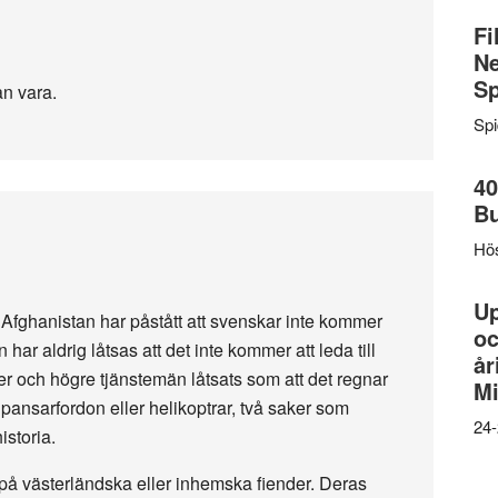
Fi
Ne
Sp
an vara.
Sp
40
B
Hös
U
i Afghanistan har påstått att svenskar inte kommer
oc
r aldrig låtsas att det inte kommer att leda till
år
ker och högre tjänstemän låtsats som att det regnar
Mi
pansarfordon eller helikoptrar, två saker som
24-
istoria.
på västerländska eller inhemska fiender. Deras