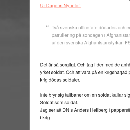
Ur Dagens Nyheter:
Två svenska officerare dödades och e
patrullering på söndagen i Afghanista
ur den svenska Afghanistanstyrkan F
Det är så sorgligt. Och jag lider med de anh
yrket soldat. Och att vara på en krigshärjad p
krig dödas soldater.
Inte bryr sig talibaner om en soldat kallar 
Soldat som soldat.
Jag ser att DN:s Anders Hellberg i papperstid
i krig.