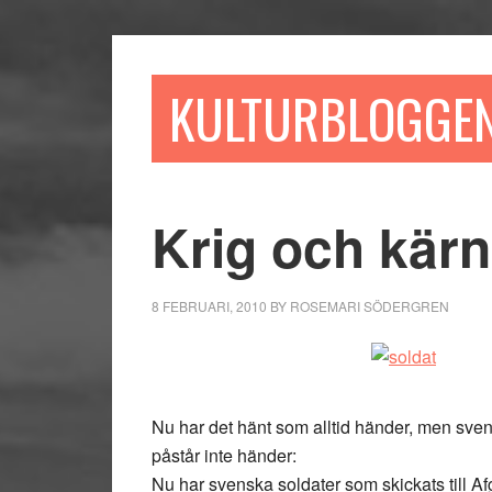
Hoppa
Hoppa
Hoppa
till
till
till
huvudinnehåll
det
sidfot
KULTURBLOGGE
primära
sidofältet
Krig och kärn
8 FEBRUARI, 2010
BY
ROSEMARI SÖDERGREN
Nu har det hänt som alltid händer, men svensk
påstår inte händer:
Nu har svenska soldater som skickats till Af