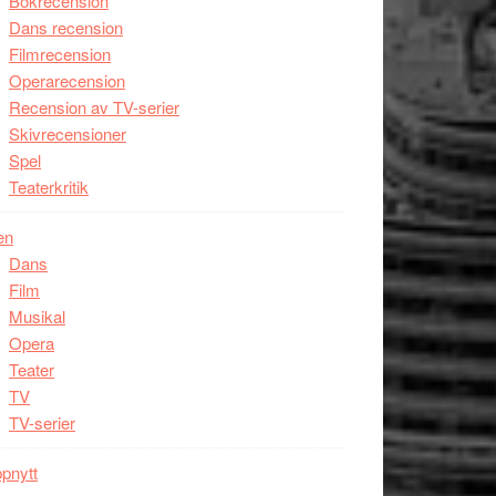
Bokrecension
Dans recension
Filmrecension
Operarecension
Recension av TV-serier
Skivrecensioner
Spel
Teaterkritik
en
Dans
Film
Musikal
Opera
Teater
TV
TV-serier
pnytt