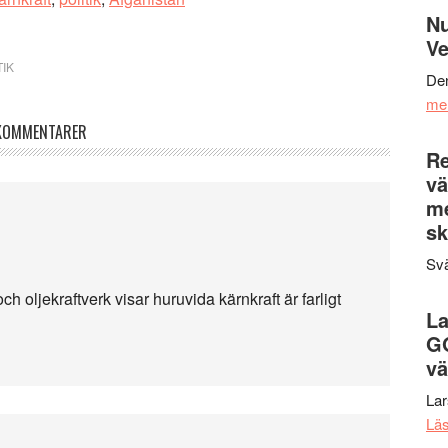
Nu
Ve
TIK
Den
me
KOMMENTARER
Re
vä
m
sk
Svä
och oljekraftverk visar huruvida kärnkraft är farligt
La
G
vä
La
Lä