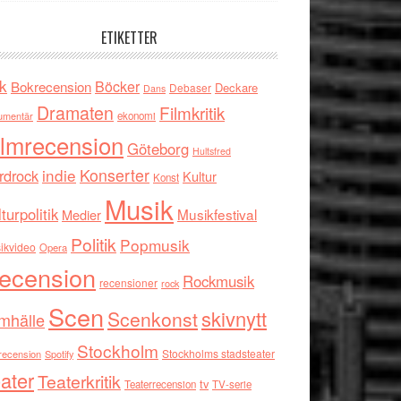
ETIKETTER
k
Böcker
Bokrecension
Deckare
Debaser
Dans
Dramaten
Filmkritik
umentär
ekonomi
ilmrecension
Göteborg
Hultsfred
indie
Konserter
rdrock
Kultur
Konst
Musik
turpolitik
Musikfestival
Medier
Politik
Popmusik
ikvideo
Opera
ecension
Rockmusik
recensioner
rock
Scen
skivnytt
Scenkonst
mhälle
Stockholm
Stockholms stadsteater
recension
Spotify
ater
Teaterkritik
tv
Teaterrecension
TV-serie