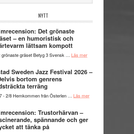
bplatsen
NYTT
lmrecension: Det grönaste
äset – en humoristisk och
ärtevarm lättsam kompott
om
 grönaste gräset Betyg 3 Svensk …
Läs mer
Filmrecension:
Det
tad Sweden Jazz Festival 2026 –
grönaste
Delvis bortom genrens
gräset
dsträckta terräng
–
om
/7 - 2/8 Hemkommen från Österlen …
Läs mer
en
Ystad
humoristisk
Sweden
lmrecension: Trustorhärvan –
och
Jazz
scinerande, spännande och ger
hjärtevarm
Festival
cket att tänka på
lättsam
2026
kompott