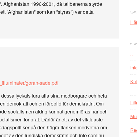
ra”. Afghanistan 1996-2001, då talibanerna styrde
ett ”Afghanistan” som kan ”styras”) var detta
Här
..
Int
Kul
_illuminater/goran-sade.pdf
r dessa lyckats lura alla sina medborgare och hela
Lit
 en demokrati och en förebild för demokratin. Om
hade socialismen aldrig kunnat genomföras här och
Mu
ocialismen förlorat. Därför är ett av det viktigaste
iksdagspolitiker på den högra flanken medvetna om,
Re
randet av den juridiska demokratin och inte som nu