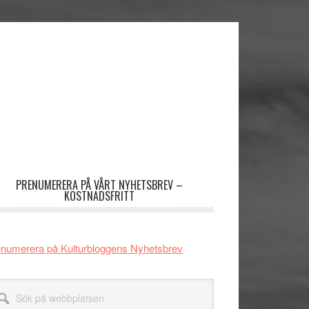
imärt
dofält
PRENUMERERA PÅ VÅRT NYHETSBREV –
KOSTNADSFRITT
numerera på Kulturbloggens Nyhetsbrev
k