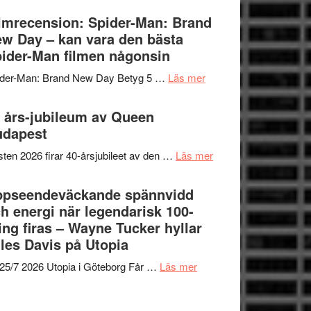
om
Vegas
lmrecension: Spider-Man: Brand
människans
långfilmsdebut
w Day – kan vara den bästa
mörker
ARNE
ider-Man filmen någonsin
med
GOES
imponerande
om
ider-Man: Brand New Day Betyg 5 …
Läs mer
TO
unga
Filmrecension:
SPACE
skådespelare
Spider-
 års-jubileum av Queen
får
Man:
udapest
världspremiär
Brand
i
om
ten 2026 firar 40-årsjubileet av den …
Läs mer
New
Toronto
40
Day
års-
ppseendeväckande spännvidd
–
jubileum
h energi när legendarisk 100-
kan
av
ing firas – Wayne Tucker hyllar
vara
Queen
les Davis på Utopia
den
Budapest
bästa
om
25/7 2026 Utopia i Göteborg Får …
Läs mer
Spider-
Uppseendeväckande
Man
spännvidd
filmen