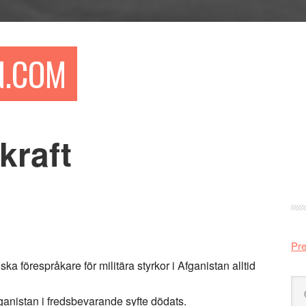
N.COM
kraft
Pr
si
Pre
a förespråkare för militära styrkor i Afganistan alltid
Sö
på
ganistan i fredsbevarande syfte dödats.