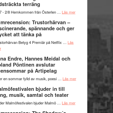
dsträckta terräng
gräset
–
om
/7 - 2/8 Hemkommen från Österlen …
Läs mer
en
Ystad
lmrecension: Trustorhärvan –
humoristisk
Sweden
scinerande, spännande och ger
och
Jazz
cket att tänka på
hjärtevarm
Festival
lättsam
2026
storhärvan Betyg 4 Premiär på Netflix …
Läs
om
kompott
–
r
Filmrecension:
I
na Endre, Hannes Meidal och
Trustorhärvan
Delvis
land Pöntinen avslutar
–
bortom
ensommar på Artipelag
fascinerande,
genrens
spännande
vidsträckta
om
er en sommar fylld av musik, poesi …
Läs mer
och
terräng
Lena
lmöfestivalen bjuder in till
ger
Endre,
ng, musik, samtal och teater
mycket
Hannes
att
om
Meidal
der Malmöfestivalen bjuder Malmö …
Läs mer
tänka
Malmöfestivalen
och
lmrecension: The Shadow´s