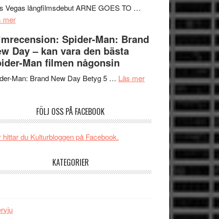
Mauri?
Svärtan
rs Vegas långfilmsdebut ARNE GOES TO …
om
–
s mer
Lars
välgjort
lmrecension: Spider-Man: Brand
Vegas
om
w Day – kan vara den bästa
långfilmsdebut
människans
ider-Man filmen någonsin
ARNE
mörker
GOES
om
med
ider-Man: Brand New Day Betyg 5 …
Läs mer
TO
Filmrecension:
imponerande
SPACE
Spider-
unga
FÖLJ OSS PÅ FACEBOOK
får
Man:
skådespelare
världspremiär
Brand
i
New
 hittar du Kulturbloggen på Facebook.
Toronto
Day
–
KATEGORIER
kan
vara
den
bästa
ervju
Spider-