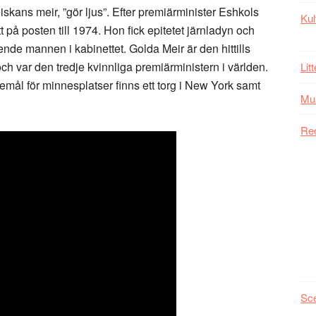
eiskans meir, ”gör ljus”. Efter premiärminister Eshkols
Kul
 på posten till 1974. Hon fick epitetet järnladyn och
e mannen i kabinettet. Golda Meir är den hittills
ch var den tredje kvinnliga premiärministern i världen.
Lit
öremål för minnesplatser finns ett torg i New York samt
Mu
Re
Sc