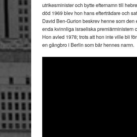
utrikesminister och bytte efternamn till hebr
död 1969 blev hon hans efterträdare och satt
David Ben-Gurion beskrev henne som den end
enda kvinnliga israeliska premiärministern o
Hon avled 1978; trots att hon inte ville bli f
en gångbro i Berlin som bär hennes namn.