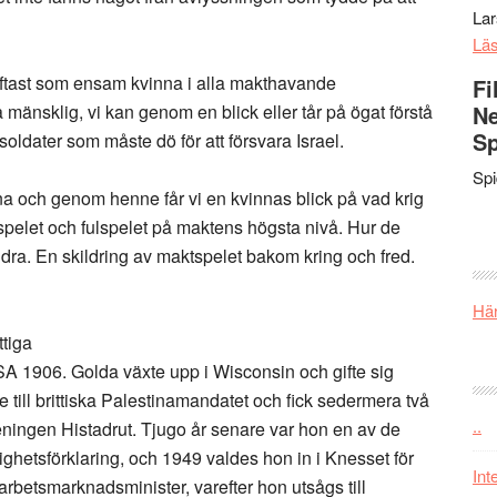
La
Lä
 oftast som ensam kvinna i alla makthavande
Fi
nsklig, vi kan genom en blick eller tår på ögat förstå
Ne
Sp
soldater som måste dö för att försvara Israel.
Sp
nna och genom henne får vi en kvinnas blick på vad krig
 spelet och fulspelet på maktens högsta nivå. Hur de
andra. En skildring av maktspelet bakom kring och fred.
Här
ttiga
USA 1906. Golda växte upp i Wisconsin och gifte sig
till brittiska Palestinamandatet och fick sedermera två
..
eningen Histadrut. Tjugo år senare var hon en av de
ighetsförklaring, och 1949 valdes hon in i Knesset för
Int
 arbetsmarknadsminister, varefter hon utsågs till