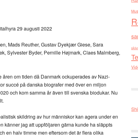
Mus
R
gitalhyra 29 augusti 2022
sa
nsen, Mads Reuther, Gustav Dyekjær Giese, Sara
skiv
æk, Sylvester Byder, Pernille Højmark, Claes Malmberg,
Te
Vid
e åren om tiden då Danmark ockuperades av Nazi-
tor succé på danska biografer med över en miljon
020 och kom samma år även till svenska biodukar. Nu
t.
Shi
ealistisk skildring av hur människor kan agera under en
n känner jag att uppföljaren gärna kunde ha släppts
 och en halv timme men eftersom det är flera olika