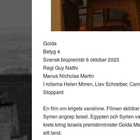
Golda
Betyg 4
Svensk biopremiär 6 oktober 2023
Regi Guy Nattiv
Manus Nicholas Martin
I rollerna Helen Mirren, Liev Schreiber, C
Stoppard
En film om krigets vansinne. Filmen skildra
Syrien angrep Israel. Egypten och Syrien v
krets kring Israels premiärminister Golda Me
sitt land.