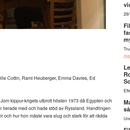
vi
29
Fi
fa
my
Tru
me
Le
Ro
amille Cottin, Rami Heuberger, Emma Davies, Ed
Sc
Eft
r Jom kippur-krigets utbrott hösten 1973 då Egypten och
Ma
ar lierade med och hade stöd av Ryssland. Handlingen
så
ir och hur hon måste vara slug och stark för att rädda
Un
Fi