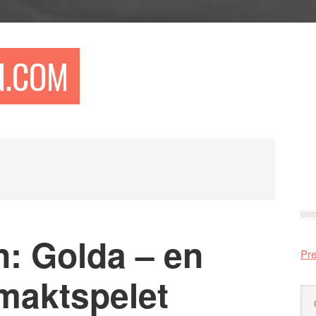
N.COM
Pr
si
n: Golda – en
Pre
 maktspelet
Sö
på