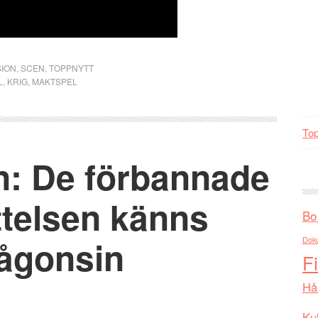
ION
,
SCEN
,
TOPPNYTT
L
,
KRIG
,
MAKTSPEL
Top
n: De förbannade
ttelsen känns
Bo
ågonsin
Dok
F
Hå
Kul