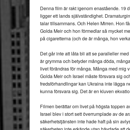
Denna film är rakt igenom enastående. 19 dr
ligger ett lands självständighet. Dramaturgin t
talar tillsammans. Och Helen Mirren. Hon får
Golda Meir och hon förmedlar så mycket med
på cigaretterna (och de är många, hon verkar
Det går inte att låta bli att se paralleller 
är grymma och betyder många döda, många s
livet förändras för många. Många med mig vil
Golda Meir och Israel måste försvara sig o
fredsförhandlingar kan Ukraina inte lägga n
kunna försvara sig. Det är en kluven ekvation
Filmen berättar om livet på högsta toppen a
Israel blev i stort sett överrumplade av de a
säkerhetstjänsten inte hade haft på sin avly
säkerheten inte erkände utan hävdade att de