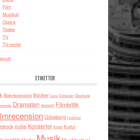
Film
Musikal
Opera
Teater
TV
TV-serier
pnytt
ETIKETTER
k
Böcker
Bokrecension
Deckare
Debaser
Dans
Dramaten
Filmkritik
umentär
ekonomi
ilmrecension
Göteborg
Hultsfred
indie
Konserter
rdrock
Kultur
Konst
Musik
turpolitik
Musikfestival
Medier