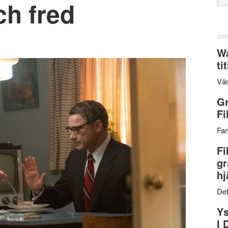
ch fred
web
Wa
ti
Vär
Gr
Fi
Far
Fi
gr
hj
Det
Ys
I 