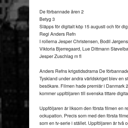
De förbannade åren 2
Betyg 3
Släpps för digitalt köp 15 augusti och för di
Regi Anders Refn
I rollerna Jesper Christensen, Bodil Jørge
Viktoria Bjerregaard, Lue Dittmann Støvelb
Jesper Zuschlag m fl
Anders Refns krigstidsdrama De förbannad
Tyskland under andra världskriget blev en s
besökare. Filmen hade premiär i Danmark 2
kommer uppföljaren till svenska tittare digital
Uppföljaren är liksom den första filmen en r
ockupation. Precis som med den första filme
som en tv-serie i stället. Uppföljaren är två