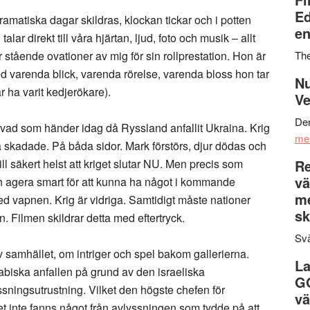
Ed
amatiska dagar skildras, klockan tickar och i potten
en
alar direkt till våra hjärtan, ljud, foto och musik – allt
 stående ovationer av mig för sin rollprestation. Hon är
Th
 varenda blick, varenda rörelse, varenda bloss hon tar
Nu
 ha varit kedjerökare).
Ve
Den
med vad som händer idag då Ryssland anfallit Ukraina. Krig
me
kadade. På båda sidor. Mark förstörs, djur dödas och
l säkert helst att kriget slutar NU. Men precis som
Re
vä
ch agera smart för att kunna ha något i kommande
m
ed vapnen. Krig är vidriga. Samtidigt måste nationer
sk
. Filmen skildrar detta med eftertryck.
Svä
v samhället, om intriger och spel bakom gallerierna.
La
rabiska anfallen på grund av den israeliska
G
ssningsutrustning. Vilket den högste chefen för
vä
t inte fanns något från avlyssningen som tydde på att