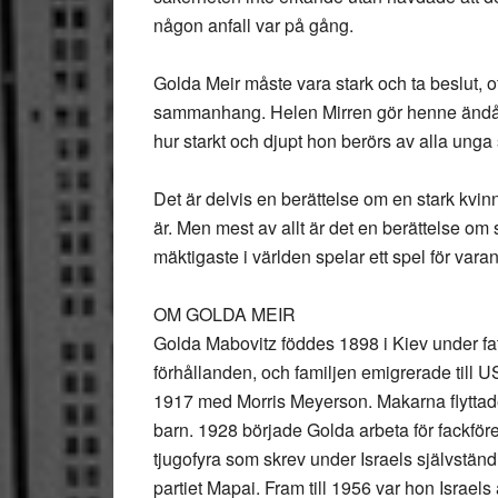
någon anfall var på gång.
Golda Meir måste vara stark och ta beslut,
sammanhang. Helen Mirren gör henne ändå mä
hur starkt och djupt hon berörs av alla unga 
Det är delvis en berättelse om en stark kvi
är. Men mest av allt är det en berättelse om
mäktigaste i världen spelar ett spel för var
OM GOLDA MEIR
Golda Mabovitz föddes 1898 i Kiev under fa
förhållanden, och familjen emigrerade till 
1917 med Morris Meyerson. Makarna flyttade 
barn. 1928 började Golda arbeta för fackför
tjugofyra som skrev under Israels självständ
partiet Mapai. Fram till 1956 var hon Israels