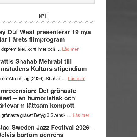
bplatsen
NYTT
y Out West presenterar 19 nya
tlar i årets filmprogram
om
ldspremiärer, kortfilmer och …
Läs mer
Way
attis Shahab Mehrabi till
Out
lmstadens Kulturs stipendium
West
presenterar
om
bror Ali och jag (2026). Shahab …
Läs mer
19
Grattis
lmrecension: Det grönaste
nya
Shahab
äset – en humoristisk och
titlar
Mehrabi
ärtevarm lättsam kompott
i
till
årets
Filmstadens
om
 grönaste gräset Betyg 3 Svensk …
Läs mer
filmprogram
Kulturs
Filmrecension:
tad Sweden Jazz Festival 2026 –
stipendium
Det
Delvis bortom genrens
grönaste