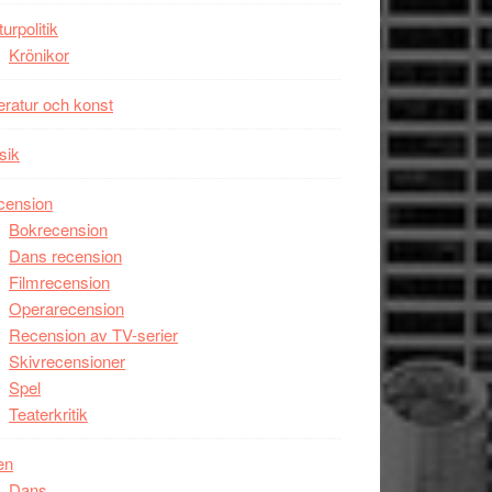
Man
turpolitik
filmen
Krönikor
någonsin
teratur och konst
sik
cension
Bokrecension
Dans recension
Filmrecension
Operarecension
Recension av TV-serier
Skivrecensioner
Spel
Teaterkritik
en
Dans