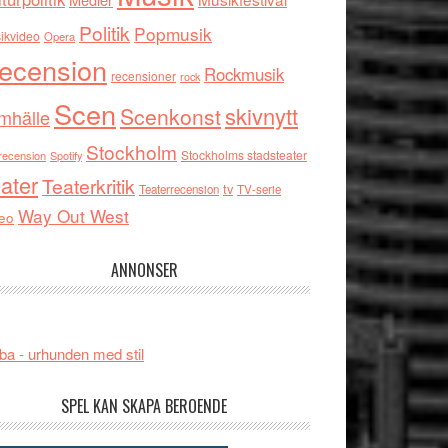
Politik
Popmusik
ikvideo
Opera
ecension
Rockmusik
recensioner
rock
Scen
skivnytt
Scenkonst
mhälle
Stockholm
Stockholms stadsteater
recension
Spotify
ater
Teaterkritik
tv
Teaterrecension
TV-serie
Way Out West
eo
ANNONSER
ba - urhunden med stil
SPEL KAN SKAPA BEROENDE