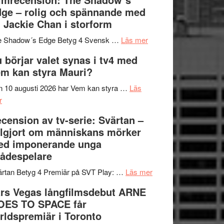
på
bjuder
Roland
ge – rolig och spännande med
in
Pöntinen
 Jackie Chan i storform
till
avslutar
om
sång,
Scensommar
e Shadow´s Edge Betyg 4 Svensk …
Läs mer
Filmrecension:
musik,
på
 börjar valet synas i tv4 med
The
samtal
Artipelag
m kan styra Mauri?
Shadow
och
´s
teater
 10 augusti 2026 har Vem kan styra …
Läs
om
Edge
r
Nu
–
cension av tv-serie: Svärtan –
börjar
rolig
lgjort om människans mörker
valet
och
ed imponerande unga
synas
spännande
ådespelare
i
med
tv4
en
om
rtan Betyg 4 Premiär på SVT Play: …
Läs mer
med
Jackie
Recension
rs Vegas långfilmsdebut ARNE
Vem
Chan
av
OES TO SPACE får
kan
i
tv-
rldspremiär i Toronto
styra
storform
serie: