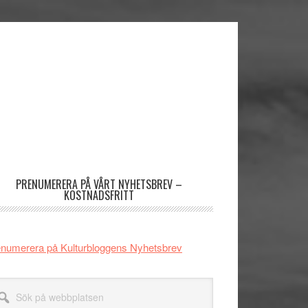
imärt
dofält
PRENUMERERA PÅ VÅRT NYHETSBREV –
KOSTNADSFRITT
numerera på Kulturbloggens Nyhetsbrev
k