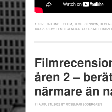
ARKIVERAD UNDER:
FILM
,
FILMRECENSION
,
RECENS
TAGGAD SOM:
FILMRECENSION
,
GOLDA MEIR
,
ISRAE
Filmrecensio
åren 2 – berä
närmare än n
11 AUGUSTI, 2022
BY
ROSEMARI SÖDERGREN