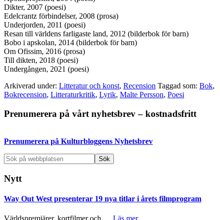
Dikter, 2007 (poesi)
Edelcrantz förbindelser, 2008 (prosa)
Underjorden, 2011 (poesi)
Resan till världens farligaste land, 2012 (bilderbok för barn)
Bobo i apskolan, 2014 (bilderbok för barn)
Om Ofissim, 2016 (prosa)
Till dikten, 2018 (poesi)
Undergången, 2021 (poesi)
Arkiverad under:
Litteratur och konst
,
Recension
Taggad som:
Bok
,
Bokrecension
,
Litteraturkritik
,
Lyrik
,
Malte Persson
,
Poesi
Primärt
Prenumerera på vårt nyhetsbrev – kostnadsfritt
sidofält
Prenumerera på Kulturbloggens Nyhetsbrev
Sök
på
webbplatsen
Nytt
Way Out West presenterar 19 nya titlar i årets filmprogram
om
Världspremiärer, kortfilmer och …
Läs mer