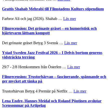
Way
Out
Grattis Shahab Mehrabi till Filmstadens Kulturs stipendium
West
presenterar
om
Farbror Ali och jag (2026). Shahab …
Läs mer
19
Grattis
nya
Shahab
Filmrecension: Det grönaste gräset – en humoristisk och
titlar
Mehrabi
hjärtevarm lättsam kompott
i
till
årets
Filmstadens
om
Det grönaste gräset Betyg 3 Svensk …
Läs mer
filmprogram
Kulturs
Filmrecension:
stipendium
Det
Ystad Sweden Jazz Festival 2026 – I Delvis bortom genrens
grönaste
vidsträckta terräng
gräset
–
om
29/7 - 2/8 Hemkommen från Österlen …
Läs mer
en
Ystad
humoristisk
Sweden
Filmrecension: Trustorhärvan – fascinerande, spännande och
och
Jazz
ger mycket att tänka på
hjärtevarm
Festival
lättsam
2026
om
Trustorhärvan Betyg 4 Premiär på Netflix …
Läs mer
kompott
–
Filmrecension:
I
Trustorhärvan
Lena Endre, Hannes Meidal och Roland Pöntinen avslutar
Delvis
–
Scensommar på Artipelag
bortom
fascinerande,
genrens