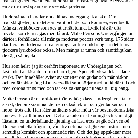
mänskligheten eventuella undergång är mästerligt. Malte Persson är
en av de mest spännande svenska poeterna.
Undergången handlar om alltings undergång. Kanske. Om
mänskligheten, om det som varit och det som kommer, eventuellt.
Många lyrikböcker som ges ut är rätt tunna. Lyrik i sig är ofta
mycket som kan sägas med få ord. Malte Perssons Undergången är
därför i förhållande till många moderna poeters verk tung. 175 sidor
där flera av dikterna är mångordiga, är lite unikt idag. Jo det finns
tjockare lyrikböcker också. Men många är tunna och samtidigt kan
de säga så mycket.
Hur som helst, jag är oerhört imponerad av Undergången och
fastnade i att läsa den om och om igen. Speciellt vissa delar talade
starkt. Den innehåller sviter av sonetter om gudar och människor
och en 60 sidor lång blankvers-dikt som börjar med nutid där till och
med corona finns med och tar oss baklänges tillbaka till big bang.
Malte Persson är en ord-konstnär av hög klass. Undergången talar
starkt, den är skrämmande men också lekfull och ger tankar och
hopp, trots allt. Han låter antikens gudar möta vår postmodernistiska
tankevärld, allt finns med. Det är akademiskt kunnigt och samtidigt
lättsamt, en underhållande njutning att läsa trots tragik och vemod.
De existentiella frågorna, våra liv och mänsklighetens historia och
samtidigt komiskt och spännande rim. Och det jag uppskattar mest
av allt: han skriver oss inte på näsan vilka slutsatser vi ska ta. Om