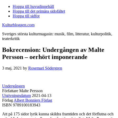
Hoppa till huvudinnehåll
Hoppa till det primära sidofältet
Hoppa till sidfot
Kulturbloggen.com
Sveriges största kulturmagasin: musik, film, litteratur, kulturpolitik,
teaterkritik
Bokrecension: Undergången av Malte
Persson – oerhört imponerande
3 maj, 2021
by
Rosemari Södergren
Undergången
Författare Malte Persson
Utgivningsdatum
2021-04-13
Förlag
Albert Bonniers Förlag
ISBN 9789100183943
Att på 175 sidor lyrik kunna skildra framtiden och det förflutna och