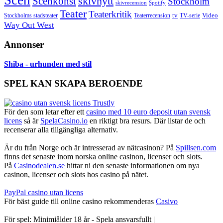
skivnytt
Scenkonst
Stockholm
skivrecension
Spotify
Teater
Teaterkritik
Video
Stockholms stadsteater
tv
Teaterrecension
TV-serie
Way Out West
Annonser
Shiba - urhunden med stil
SPEL KAN SKAPA BEROENDE
För den som letar efter ett
casino med 10 euro deposit utan svensk
licens
så är
SpelaCasino.io
en riktigt bra resurs. Där listar de och
recenserar alla tillgängliga alternativ.
Är du från Norge och är intresserad av nätcasinon? På
Spillsen.com
finns det senaste inom norska online casinon, licenser och slots.
På
Casinodealen.se
hittar ni den senaste informationen om nya
casinon, licenser och slots hos casino på nätet.
PayPal casino utan licens
För bäst guide till online casino rekommenderas
Casivo
För spel: Minimiålder 18 år - Spela ansvarsfullt |