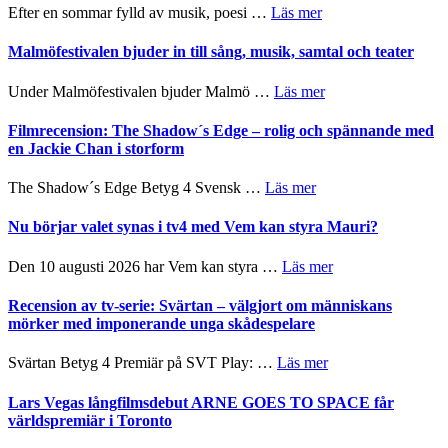
spännande
om
Efter en sommar fylld av musik, poesi …
Läs mer
vidsträckta
och
Lena
terräng
ger
Endre,
Malmöfestivalen bjuder in till sång, musik, samtal och teater
mycket
Hannes
att
Meidal
om
Under Malmöfestivalen bjuder Malmö …
Läs mer
tänka
och
Malmöfestivalen
på
Roland
bjuder
Filmrecension: The Shadow´s Edge – rolig och spännande med
Pöntinen
in
en Jackie Chan i storform
avslutar
till
Scensommar
sång,
om
The Shadow´s Edge Betyg 4 Svensk …
Läs mer
på
musik,
Filmrecension:
Artipelag
samtal
The
Nu börjar valet synas i tv4 med Vem kan styra Mauri?
och
Shadow
teater
´s
om
Den 10 augusti 2026 har Vem kan styra …
Läs mer
Edge
Nu
–
börjar
Recension av tv-serie: Svärtan – välgjort om människans
rolig
valet
mörker med imponerande unga skådespelare
och
synas
spännande
i
om
Svärtan Betyg 4 Premiär på SVT Play: …
Läs mer
med
tv4
Recension
en
med
av
Lars Vegas långfilmsdebut ARNE GOES TO SPACE får
Jackie
Vem
tv-
världspremiär i Toronto
Chan
kan
serie:
i
styra