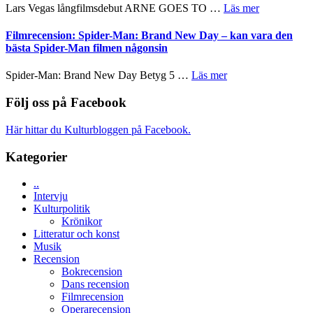
Svärtan
storform
om
Lars Vegas långfilmsdebut ARNE GOES TO …
Läs mer
Mauri?
–
Lars
välgjort
Vegas
Filmrecension: Spider-Man: Brand New Day – kan vara den
om
långfilmsde
bästa Spider-Man filmen någonsin
människans
ARNE
mörker
GOES
om
Spider-Man: Brand New Day Betyg 5 …
Läs mer
med
TO
Filmrecension:
imponerande
SPACE
Spider-
Följ oss på Facebook
unga
får
Man:
skådespelare
världspremi
Brand
Här hittar du Kulturbloggen på Facebook.
i
New
Toronto
Day
Kategorier
–
kan
..
vara
Intervju
den
Kulturpolitik
bästa
Krönikor
Spider-
Litteratur och konst
Man
Musik
filmen
Recension
någonsin
Bokrecension
Dans recension
Filmrecension
Operarecension