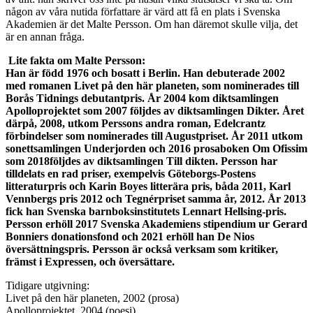
någon av våra nutida författare är värd att få en plats i Svenska
Akademien är det Malte Persson. Om han däremot skulle vilja, det
är en annan fråga.
Lite fakta om Malte Persson:
Han är född 1976 och bosatt i Berlin. Han debuterade 2002
med romanen Livet på den här planeten, som nominerades till
Borås Tidnings debutantpris. År 2004 kom diktsamlingen
Apolloprojektet som 2007 följdes av diktsamlingen Dikter. Året
därpå, 2008, utkom Perssons andra roman, Edelcrantz
förbindelser som nominerades till Augustpriset. År 2011 utkom
sonettsamlingen Underjorden och 2016 prosaboken Om Ofissim
som 2018följdes av diktsamlingen Till dikten. Persson har
tilldelats en rad priser, exempelvis Göteborgs-Postens
litteraturpris och Karin Boyes litterära pris, båda 2011, Karl
Vennbergs pris 2012 och Tegnérpriset samma år, 2012. År 2013
fick han Svenska barnboksinstitutets Lennart Hellsing-pris.
Persson erhöll 2017 Svenska Akademiens stipendium ur Gerard
Bonniers donationsfond och 2021 erhöll han De Nios
översättningspris. Persson är också verksam som kritiker,
främst i Expressen, och översättare.
Tidigare utgivning:
Livet på den här planeten, 2002 (prosa)
Apolloprojektet, 2004 (poesi)