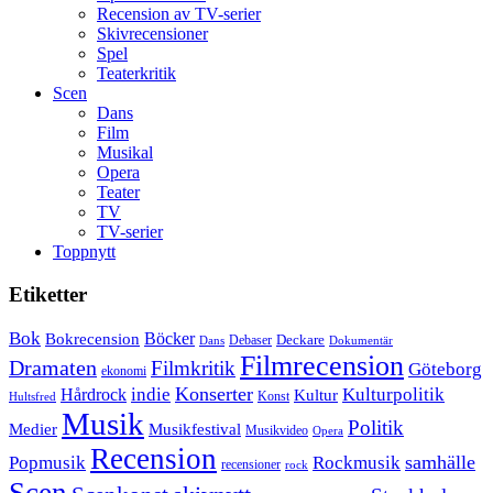
Recension av TV-serier
Skivrecensioner
Spel
Teaterkritik
Scen
Dans
Film
Musikal
Opera
Teater
TV
TV-serier
Toppnytt
Etiketter
Bok
Bokrecension
Böcker
Deckare
Debaser
Dokumentär
Dans
Filmrecension
Dramaten
Filmkritik
Göteborg
ekonomi
Konserter
Hårdrock
indie
Kulturpolitik
Kultur
Konst
Hultsfred
Musik
Politik
Musikfestival
Medier
Musikvideo
Opera
Recension
samhälle
Popmusik
Rockmusik
recensioner
rock
Scen