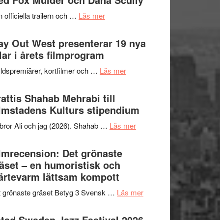
2026
kväll
om
 officiella trailern och …
Läs mer
–
Se
II
trailern
y Out West presenterar 19 nya
Internationella
för
tlar i årets filmprogram
storheter
The
och
om
ldspremiärer, kortfilmer och …
Läs mer
X-
samarbeten
Way
Files:
Out
attis Shahab Mehrabi till
I
West
lmstadens Kulturs stipendium
Want
presenterar
to
om
bror Ali och jag (2026). Shahab …
Läs mer
19
Believe
Grattis
nya
–
Shahab
lmrecension: Det grönaste
titlar
Vrach
Mehrabi
äset – en humoristisk och
i
Frankenshtey
till
ärtevarm lättsam kompott
årets
–
Filmstadens
filmprogram
med
om
 grönaste gräset Betyg 3 Svensk …
Läs mer
Kulturs
Fox
Filmrecension:
stipendium
Mulder
Det
tad Sweden Jazz Festival 2026 –