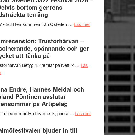
och
grönaste
Delvis bortom genrens
Dana
gräset
dsträckta terräng
Scully
–
om
/7 - 2/8 Hemkommen från Österlen …
Läs mer
en
Ystad
humoristisk
Sweden
lmrecension: Trustorhärvan –
och
Jazz
scinerande, spännande och ger
hjärtevarm
Festival
cket att tänka på
lättsam
2026
kompott
storhärvan Betyg 4 Premiär på Netflix …
Läs
–
om
r
I
Filmrecension:
Delvis
Trustorhärvan
na Endre, Hannes Meidal och
bortom
–
land Pöntinen avslutar
genrens
fascinerande,
ensommar på Artipelag
vidsträckta
spännande
terräng
om
er en sommar fylld av musik, poesi …
Läs mer
och
Lena
ger
Endre,
lmöfestivalen bjuder in till
mycket
Hannes