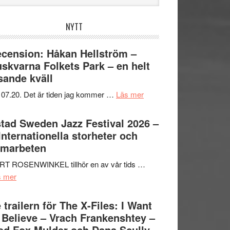
bplatsen
NYTT
cension: Håkan Hellström –
skvarna Folkets Park – en helt
sande kväll
om
 07.20. Det är tiden jag kommer …
Läs mer
Recension:
Håkan
tad Sweden Jazz Festival 2026 –
Hellström
 Internationella storheter och
–
amarbeten
Huskvarna
RT ROSENWINKEL tillhör en av vår tids …
Folkets
om
s mer
Park
Ystad
–
Sweden
 trailern för The X-Files: I Want
en
Jazz
 Believe – Vrach Frankenshtey –
helt
Festival
d Fox Mulder och Dana Scully
lysande