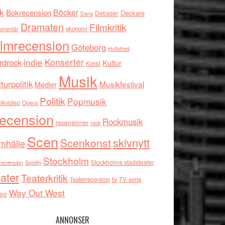
k
Böcker
Bokrecension
Deckare
Debaser
Dans
Dramaten
Filmkritik
umentär
ekonomi
ilmrecension
Göteborg
Hultsfred
indie
Konserter
rdrock
Kultur
Konst
Musik
turpolitik
Musikfestival
Medier
Politik
Popmusik
ikvideo
Opera
ecension
Rockmusik
recensioner
rock
Scen
skivnytt
Scenkonst
mhälle
Stockholm
Stockholms stadsteater
recension
Spotify
ater
Teaterkritik
tv
Teaterrecension
TV-serie
Way Out West
eo
ANNONSER