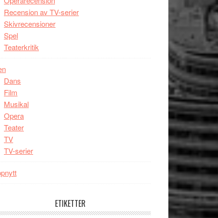
Operarecension
Recension av TV-serier
Skivrecensioner
Spel
Teaterkritik
en
Dans
Film
Musikal
Opera
Teater
TV
TV-serier
pnytt
ETIKETTER