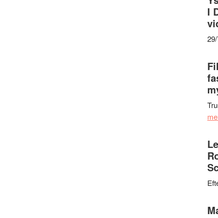
I 
vi
29
Fi
fa
my
Tru
me
Le
Ro
Sc
Eft
Ma