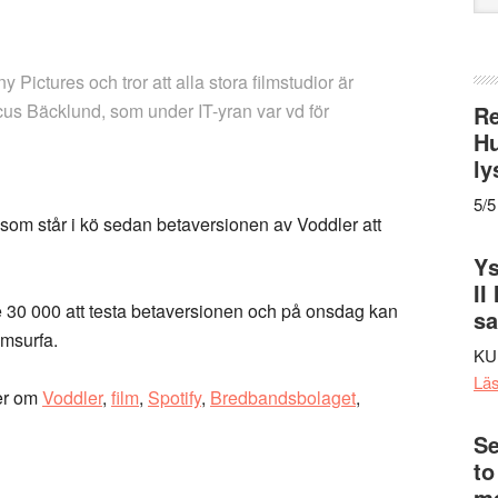
web
 Pictures och tror att alla stora filmstudior är
cus Bäcklund, som under IT-yran var vd för
Re
Hu
ly
5/5
om står i kö sedan betaversionen av Voddler att
Ys
II
30 000 att testa betaversionen och på onsdag kan
s
lmsurfa.
KU
Lä
er om
Voddler
,
film
,
Spotify
,
Bredbandsbolaget
,
Se
to
me