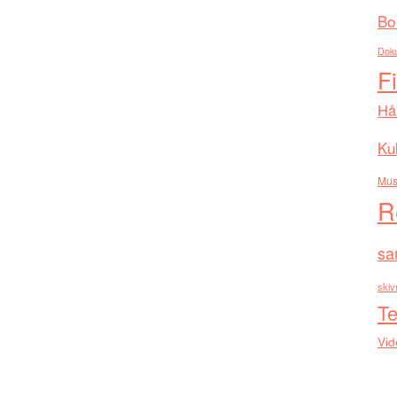
Bo
Dok
F
Hå
Kul
Mus
R
sa
skiv
Te
Vid