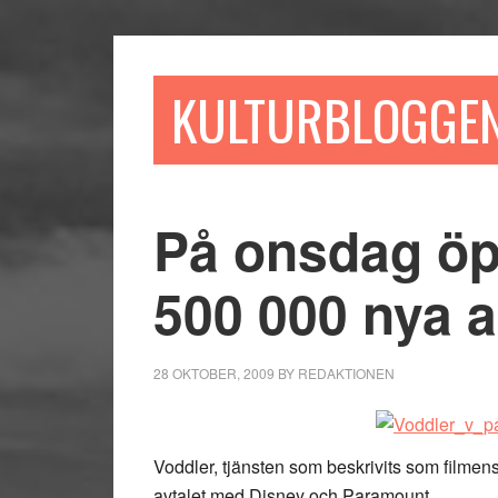
Hoppa
Hoppa
Hoppa
till
till
till
huvudinnehåll
det
sidfot
KULTURBLOGGE
primära
sidofältet
På onsdag öp
500 000 nya 
28 OKTOBER, 2009
BY
REDAKTIONEN
Voddler, tjänsten som beskrivits som filmens
avtalet med Disney och Paramount.