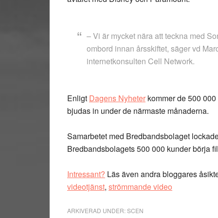
– Vi är mycket nära att teckna med Sony
ombord innan årsskiftet, säger vd Mar
internetkonsulten Cell Network.
Enligt
Dagens Nyheter
kommer de 500 000 s
bjudas in under de närmaste månaderna.
Samarbetet med Bredbandsbolaget lockade 
Bredbandsbolagets 500 000 kunder börja fi
Intressant?
Läs även andra bloggares åsikt
videotjänst
,
strömmande video
ARKIVERAD UNDER:
SCEN