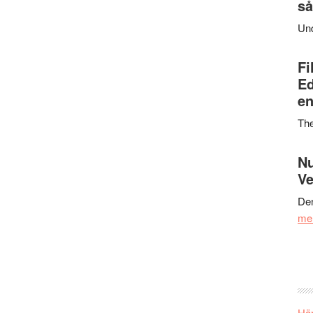
så
Un
Fi
Ed
en
Th
Nu
Ve
Den
me
Här