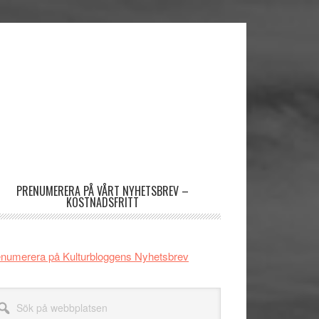
imärt
dofält
PRENUMERERA PÅ VÅRT NYHETSBREV –
KOSTNADSFRITT
numerera på Kulturbloggens Nyhetsbrev
k