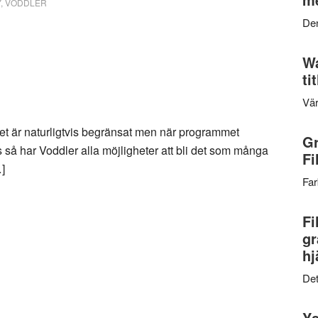
Y
,
VODDLER
Den
Wa
ti
Vär
et är naturligtvis begränsat men när programmet
Gr
så har Voddler alla möjligheter att bli det som många
Fi
…]
Far
Fi
gr
hj
Det
Ys