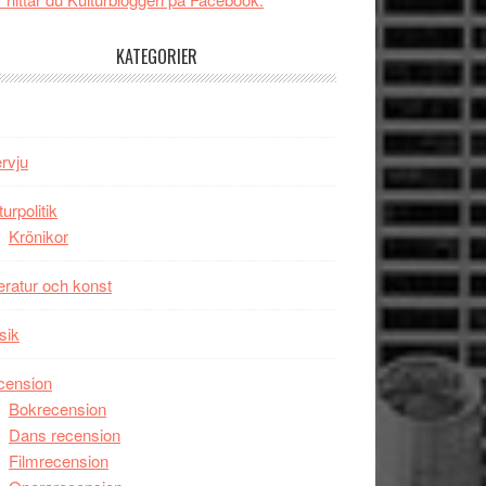
tv4
Jackie
med
Chan
KATEGORIER
Vem
i
kan
storform
styra
Mauri?
ervju
turpolitik
Krönikor
teratur och konst
sik
cension
Bokrecension
Dans recension
Filmrecension