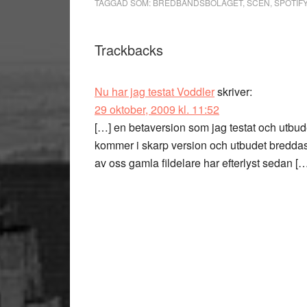
TAGGAD SOM:
BREDBANDSBOLAGET
,
SCEN
,
SPOTIF
Läsarkommentarer
Trackbacks
Nu har jag testat Voddler
skriver:
29 oktober, 2009 kl. 11:52
[…] en betaversion som jag testat och utbud
kommer i skarp version och utbudet breddas 
av oss gamla fildelare har efterlyst sedan [