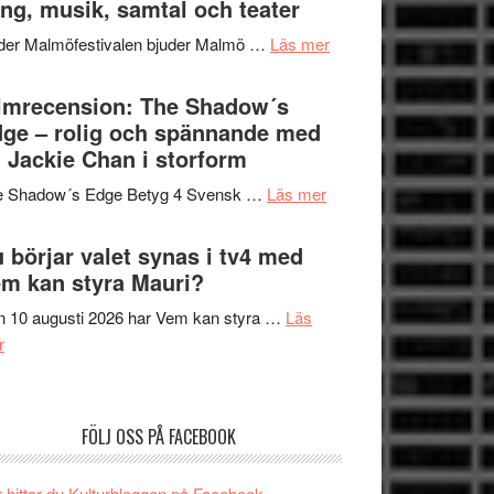
ng, musik, samtal och teater
att
Meidal
tänka
om
der Malmöfestivalen bjuder Malmö …
Läs mer
och
på
Malmöfestivalen
Roland
bjuder
lmrecension: The Shadow´s
Pöntinen
in
ge – rolig och spännande med
avslutar
till
 Jackie Chan i storform
Scensommar
sång,
på
om
e Shadow´s Edge Betyg 4 Svensk …
Läs mer
musik,
Artipelag
Filmrecension:
samtal
The
 börjar valet synas i tv4 med
och
Shadow
m kan styra Mauri?
teater
´s
 10 augusti 2026 har Vem kan styra …
Läs
Edge
om
r
–
Nu
rolig
börjar
och
valet
spännande
FÖLJ OSS PÅ FACEBOOK
synas
med
i
en
 hittar du Kulturbloggen på Facebook.