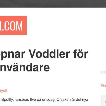
N.COM
pnar Voddler för
Pr
si
användare
Pre
Sö
 Spotify, lanseras live på onsdag. Orsaken är det nya
på