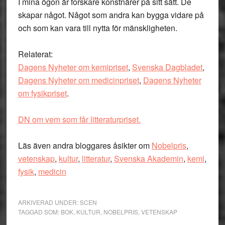
I mina ögon är forskare konstnärer på sitt sätt. De
skapar något. Något som andra kan bygga vidare på
och som kan vara till nytta för mänskligheten.
Relaterat:
Dagens Nyheter om kemipriset
,
Svenska Dagbladet
,
Dagens Nyheter om medicinpriset
,
Dagens Nyheter
om fysikpriset
.
DN om vem som får litteraturpriset.
Läs även andra bloggares åsikter om
Nobelpris
,
vetenskap
,
kultur
,
litteratur
,
Svenska Akademin
,
kemi
,
fysik
,
medicin
ARKIVERAD UNDER:
SCEN
TAGGAD SOM:
BOK
,
KULTUR
,
NOBELPRIS
,
VETENSKAP