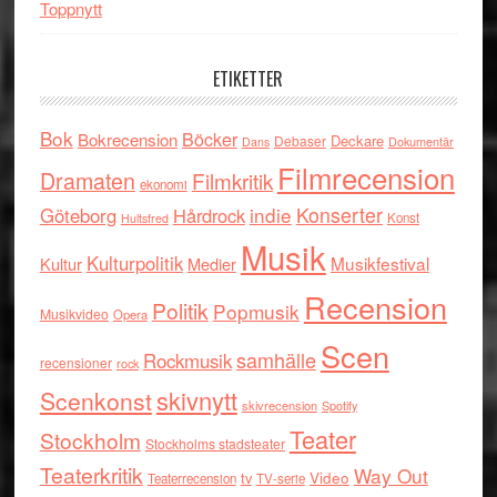
Toppnytt
ETIKETTER
Bok
Böcker
Bokrecension
Deckare
Debaser
Dokumentär
Dans
Filmrecension
Dramaten
Filmkritik
ekonomi
indie
Konserter
Göteborg
Hårdrock
Konst
Hultsfred
Musik
Kulturpolitik
Musikfestival
Kultur
Medier
Recension
Politik
Popmusik
Musikvideo
Opera
Scen
samhälle
Rockmusik
recensioner
rock
skivnytt
Scenkonst
skivrecension
Spotify
Teater
Stockholm
Stockholms stadsteater
Teaterkritik
Way Out
tv
Video
Teaterrecension
TV-serie