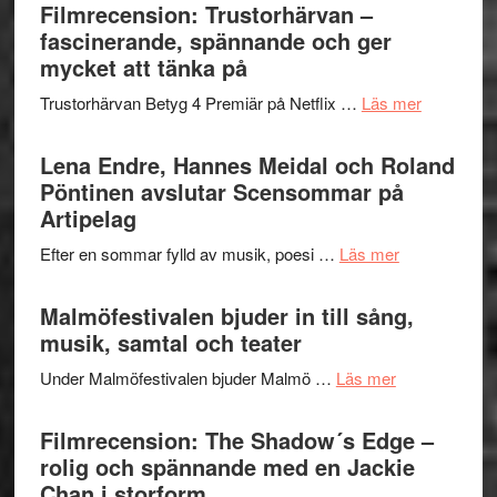
Sweden
Filmrecension: Trustorhärvan –
och
Jazz
fascinerande, spännande och ger
hjärtevarm
Festival
mycket att tänka på
lättsam
2026
kompott
om
Trustorhärvan Betyg 4 Premiär på Netflix …
Läs mer
–
Filmrecens
I
Trustorhä
Lena Endre, Hannes Meidal och Roland
Delvis
–
Pöntinen avslutar Scensommar på
bortom
fascineran
Artipelag
genrens
spännand
vidsträckta
om
Efter en sommar fylld av musik, poesi …
Läs mer
och
terräng
Lena
ger
Endre,
Malmöfestivalen bjuder in till sång,
mycket
Hannes
musik, samtal och teater
att
Meidal
tänka
om
Under Malmöfestivalen bjuder Malmö …
Läs mer
och
på
Malmöfestiva
Roland
bjuder
Filmrecension: The Shadow´s Edge –
Pöntinen
in
rolig och spännande med en Jackie
avslutar
till
Chan i storform
Scensommar