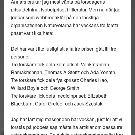
Annars brukar jag mest vänta på torsdagens
prisutdelning: Nobelpriset i litteratur. Men nu när jag
jobbar som webbredaktör på den fackliga
organisationen Naturvetarna har veckans tre första
priset varit lika heta:
Det har varit lite lustigt att alla tre prisen gått till tre
personer.
Tre forskare fick dela kemipriset: Venkatraman
Ramakrishnan, Thomas A Steitz och Ada Yonath..
Tre forskare fick dela fysikpriset: Charles Kao,
Willard Boyle och George Smith
Tre forskare fick dela medicinpriset: Elizabeth
Blackburn, Carol Greider och Jack Szostak
Jag har lärt mig massor den här veckan, just för att vi
förstås på jobbets sajt måste ha artiklar om dessa tre
vetenskapspriser. En duktig vetenskapsjournalist har