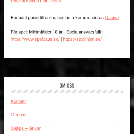
PayPal casino utan licens
För bäst guide till online casino rekommenderas
Casivo
För spel: Minimiålder 18 år - Spela ansvarsfullt |
https://www.spelpaus.se/
|
https://stodlinjen.se/
Footer
OM OSS
Kontakt
Om oss
Sajtips – länkar