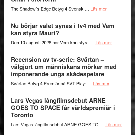
sång,
på
om
The Shadow´s Edge Betyg 4 Svensk …
Läs mer
musik,
Artipelag
Filmrecension
samtal
The
Nu börjar valet synas i tv4 med Vem
och
Shadow
kan styra Mauri?
teater
´s
om
Den 10 augusti 2026 har Vem kan styra …
Läs mer
Edge
Nu
–
börjar
Recension av tv-serie: Svärtan –
rolig
valet
välgjort om människans mörker med
och
synas
imponerande unga skådespelare
spännande
i
med
om
Svärtan Betyg 4 Premiär på SVT Play: …
Läs mer
tv4
en
Recension
med
Jackie
av
Lars Vegas långfilmsdebut ARNE
Vem
Chan
tv-
GOES TO SPACE får världspremiär i
kan
i
serie:
Toronto
styra
storform
Svärtan
Mauri?
om
Lars Vegas långfilmsdebut ARNE GOES TO …
Läs mer
–
Lars
välgjort