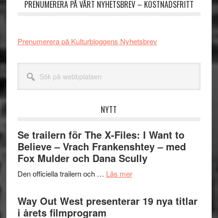
PRENUMERERA PÅ VÅRT NYHETSBREV – KOSTNADSFRITT
Prenumerera på Kulturbloggens Nyhetsbrev
Sök
på
webbplatsen
NYTT
Se trailern för The X-Files: I Want to
Believe – Vrach Frankenshtey – med
Fox Mulder och Dana Scully
om
Den officiella trailern och …
Läs mer
Se
trailern
Way Out West presenterar 19 nya titlar
för
i årets filmprogram