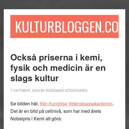
Hoppa
Hoppa
Hoppa
till
till
till
huvudinnehåll
det
sidfot
KULTURBLOGGEN.COM
primära
sidofältet
Också priserna i kemi,
fysik och medicin är en
slags kultur
7 OKTOBER, 2009
BY
ROSEMARI SÖDERGREN
Se bilden här,
från Kungliga Vetenskapsakademin
.
Det är en bild på cellnivå, som har med årets
Nobelpris i Kemi att göra: