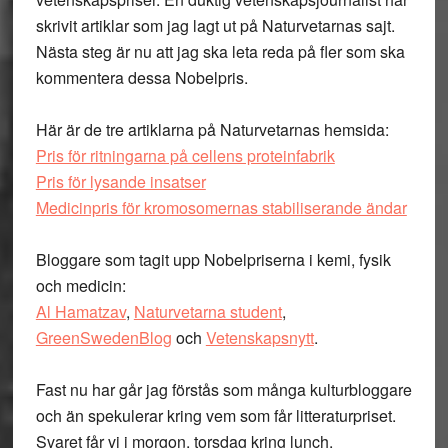
skrivit artiklar som jag lagt ut på Naturvetarnas sajt.
Nästa steg är nu att jag ska leta reda på fler som ska
kommentera dessa Nobelpris.
Här är de tre artiklarna på Naturvetarnas hemsida:
Pris för ritningarna på cellens proteinfabrik
Pris för lysande insatser
Medicinpris för kromosomernas stabiliserande ändar
Bloggare som tagit upp Nobelpriserna i kemi, fysik
och medicin:
Al Hamatzav
,
Naturvetarna student
,
GreenSwedenBlog
och
Vetenskapsnytt
.
Fast nu har går jag förstås som många kulturbloggare
och än spekulerar kring vem som får litteraturpriset.
Svaret får vi i morgon, torsdag kring lunch.