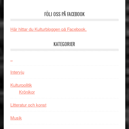
Vegas
om
långfi
människans
FÖLJ OSS PÅ FACEBOOK
ARNE
mörker
GOES
med
Här hittar du Kulturbloggen på Facebook.
TO
imponerande
SPAC
unga
KATEGORIER
får
skådespelar
världs
i
..
Toront
Intervju
Kulturpolitik
Krönikor
Litteratur och konst
Musik