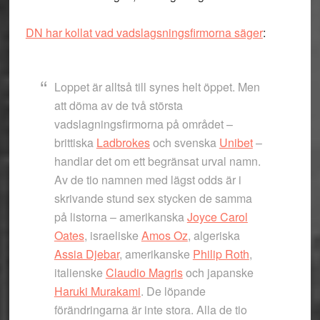
DN har kollat vad vadslagsningsfirmorna säger
:
Loppet är alltså till synes helt öppet. Men
att döma av de två största
vadslagningsfirmorna på området –
brittiska
Ladbrokes
och svenska
Unibet
–
handlar det om ett begränsat urval namn.
Av de tio namnen med lägst odds är i
skrivande stund sex stycken de samma
på listorna – amerikanska
Joyce Carol
Oates
, israeliske
Amos Oz
, algeriska
Assia Djebar
, amerikanske
Philip Roth
,
italienske
Claudio Magris
och japanske
Haruki Murakami
. De löpande
förändringarna är inte stora. Alla de tio