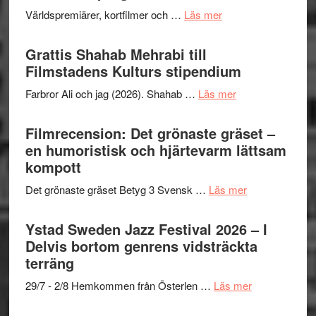
The
om
Världspremiärer, kortfilmer och …
Läs mer
X-
Way
Files:
Out
Grattis Shahab Mehrabi till
I
West
Filmstadens Kulturs stipendium
Want
presenterar
to
om
Farbror Ali och jag (2026). Shahab …
Läs mer
19
Believe
Grattis
nya
–
Shahab
Filmrecension: Det grönaste gräset –
titlar
Vrach
Mehrabi
en humoristisk och hjärtevarm lättsam
i
Frankenshtey
till
kompott
årets
–
Filmstadens
filmprogram
med
om
Det grönaste gräset Betyg 3 Svensk …
Läs mer
Kulturs
Fox
Filmrecension:
stipendium
Mulder
Det
Ystad Sweden Jazz Festival 2026 – I
och
grönaste
Delvis bortom genrens vidsträckta
Dana
gräset
terräng
Scully
–
om
29/7 - 2/8 Hemkommen från Österlen …
Läs mer
en
Ystad
humoristisk