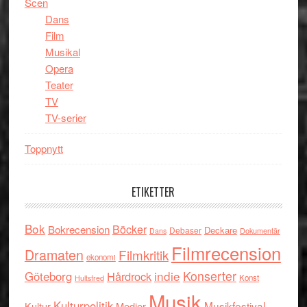
Scen
Dans
Film
Musikal
Opera
Teater
TV
TV-serier
Toppnytt
ETIKETTER
Bok
Böcker
Bokrecension
Deckare
Debaser
Dokumentär
Dans
Filmrecension
Dramaten
Filmkritik
ekonomi
indie
Konserter
Göteborg
Hårdrock
Konst
Hultsfred
Musik
Kulturpolitik
Musikfestival
Kultur
Medier