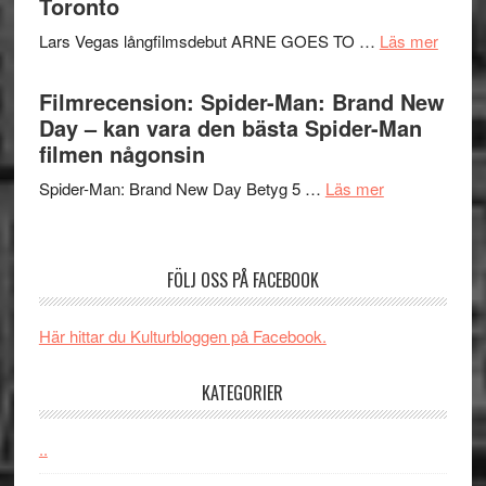
Toronto
styra
storform
Svärtan
Mauri?
om
Lars Vegas långfilmsdebut ARNE GOES TO …
Läs mer
–
Lars
välgjort
Vegas
Filmrecension: Spider-Man: Brand New
om
långfi
Day – kan vara den bästa Spider-Man
människans
ARNE
filmen någonsin
mörker
GOES
med
om
Spider-Man: Brand New Day Betyg 5 …
Läs mer
TO
imponerande
Filmrecension
SPAC
unga
Spider-
får
skådespelar
Man:
världs
FÖLJ OSS PÅ FACEBOOK
Brand
i
New
Toront
Här hittar du Kulturbloggen på Facebook.
Day
–
KATEGORIER
kan
vara
den
..
bästa