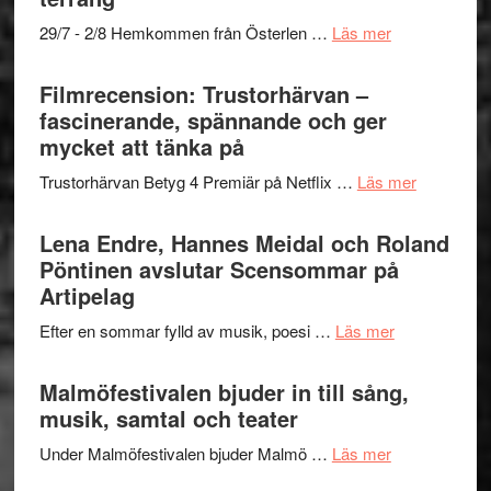
–
om
29/7 - 2/8 Hemkommen från Österlen …
Läs mer
en
Ystad
humoristisk
Sweden
Filmrecension: Trustorhärvan –
och
Jazz
fascinerande, spännande och ger
hjärtevarm
Festival
mycket att tänka på
lättsam
2026
kompott
om
Trustorhärvan Betyg 4 Premiär på Netflix …
Läs mer
–
Filmrecens
I
Trustorhä
Lena Endre, Hannes Meidal och Roland
Delvis
–
Pöntinen avslutar Scensommar på
bortom
fascineran
Artipelag
genrens
spännand
vidsträckta
om
Efter en sommar fylld av musik, poesi …
Läs mer
och
terräng
Lena
ger
Endre,
Malmöfestivalen bjuder in till sång,
mycket
Hannes
musik, samtal och teater
att
Meidal
tänka
om
Under Malmöfestivalen bjuder Malmö …
Läs mer
och
på
Malmöfestiva
Roland