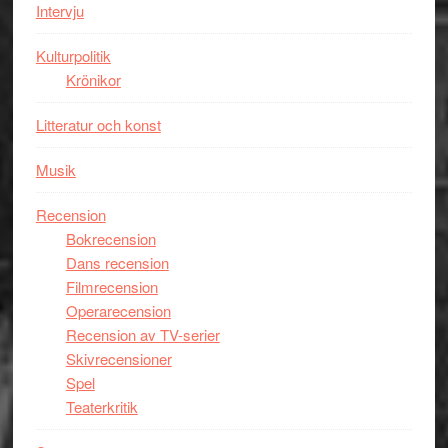
Intervju
Spider-
Man
Kulturpolitik
filmen
Krönikor
någonsin
Litteratur och konst
Musik
Recension
Bokrecension
Dans recension
Filmrecension
Operarecension
Recension av TV-serier
Skivrecensioner
Spel
Teaterkritik