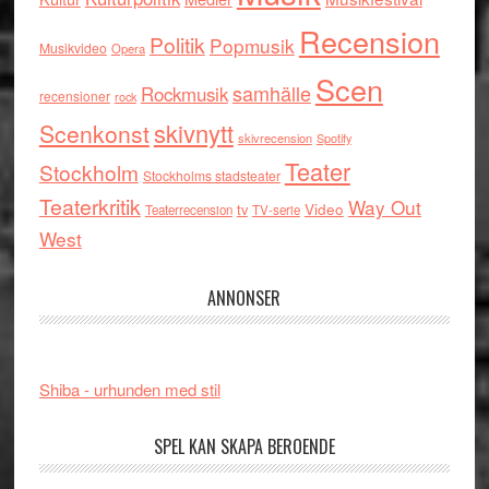
Recension
Politik
Popmusik
Musikvideo
Opera
Scen
samhälle
Rockmusik
recensioner
rock
skivnytt
Scenkonst
skivrecension
Spotify
Teater
Stockholm
Stockholms stadsteater
Teaterkritik
Way Out
tv
Video
Teaterrecension
TV-serie
West
ANNONSER
Shiba - urhunden med stil
SPEL KAN SKAPA BEROENDE