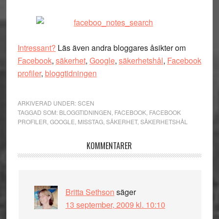
Intressant?
Läs även andra bloggares åsikter om
Facebook
,
säkerhet
,
Google
,
säkerhetshål
,
Facebook
profiler
,
bloggtidningen
ARKIVERAD UNDER:
SCEN
TAGGAD SOM:
BLOGGTIDNINGEN
,
FACEBOOK
,
FACEBOOK
PROFILER
,
GOOGLE
,
MISSTAG
,
SÄKERHET
,
SÄKERHETSHÅL
Läsarkommentarer
KOMMENTARER
Britta Sethson
säger
13 september, 2009 kl. 10:10