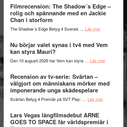
bjuder
Filmrecension: The Shadow´s Edge –
Pöntinen
in
rolig och spännande med en Jackie
avslutar
till
Chan i storform
Scensommar
sång,
på
om
The Shadow´s Edge Betyg 4 Svensk …
Läs mer
musik,
Artipelag
Filmrecension
samtal
The
Nu börjar valet synas i tv4 med Vem
och
Shadow
kan styra Mauri?
teater
´s
om
Den 10 augusti 2026 har Vem kan styra …
Läs mer
Edge
Nu
–
börjar
Recension av tv-serie: Svärtan –
rolig
valet
välgjort om människans mörker med
och
synas
imponerande unga skådespelare
spännande
i
med
om
Svärtan Betyg 4 Premiär på SVT Play: …
Läs mer
tv4
en
Recension
med
Jackie
av
Lars Vegas långfilmsdebut ARNE
Vem
Chan
tv-
GOES TO SPACE får världspremiär i
kan
i
serie: