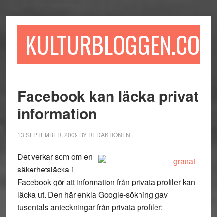
Hoppa
Hoppa
Hoppa
till
till
till
huvudinnehåll
det
sidfot
KULTURBLOGGEN.COM
primära
sidofältet
Facebook kan läcka privat
information
13 SEPTEMBER, 2009
BY
REDAKTIONEN
Det verkar som om en
säkerhetsläcka i
Facebook gör att information från privata profiler kan
läcka ut. Den här enkla Google-sökning gav
tusentals anteckningar från privata profiler: