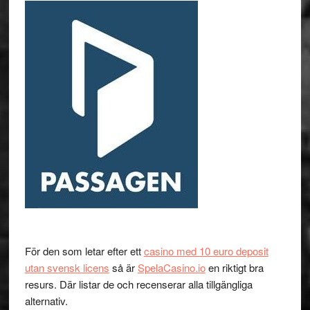
För den som letar efter ett
casino med 10 euro deposit
utan svensk licens
så är
SpelaCasino.io
en riktigt bra
resurs. Där listar de och recenserar alla tillgängliga
alternativ.