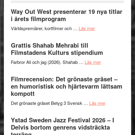
Way Out West presenterar 19 nya titlar
i årets filmprogram
om
Världspremiärer, kortfilmer och …
Läs mer
Way
Out
Grattis Shahab Mehrabi till
West
Filmstadens Kulturs stipendium
presenterar
om
Farbror Ali och jag (2026). Shahab …
Läs mer
19
Grattis
nya
Shahab
Filmrecension: Det grönaste gräset –
titlar
Mehrabi
en humoristisk och hjärtevarm lättsam
i
till
kompott
årets
Filmstadens
filmprogram
om
Det grönaste gräset Betyg 3 Svensk …
Läs mer
Kulturs
Filmrecension:
stipendium
Det
Ystad Sweden Jazz Festival 2026 – I
grönaste
Delvis bortom genrens vidsträckta
gräset
terräng