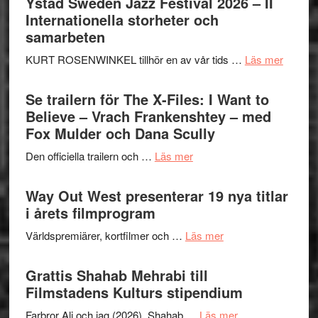
Ystad Sweden Jazz Festival 2026 – II
Hellström
Internationella storheter och
–
samarbeten
Huskvarna
om
KURT ROSENWINKEL tillhör en av vår tids …
Läs mer
Folkets
Ystad
Park
Swede
Se trailern för The X-Files: I Want to
–
Jazz
Believe – Vrach Frankenshtey – med
en
Festiva
Fox Mulder och Dana Scully
helt
2026
lysande
om
Den officiella trailern och …
Läs mer
–
kväll
Se
II
trailern
Way Out West presenterar 19 nya titlar
Internat
för
i årets filmprogram
storhet
The
och
om
Världspremiärer, kortfilmer och …
Läs mer
X-
samarb
Way
Files:
Out
Grattis Shahab Mehrabi till
I
West
Filmstadens Kulturs stipendium
Want
presenterar
to
om
Farbror Ali och jag (2026). Shahab …
Läs mer