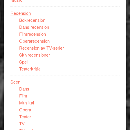
Recension
Bokrecension
Dans recension
Filmrecension
Operarecension
Recension av TV-serier
Skivrecensioner
Spel
Teaterkritik
Scen
Dans
Film
Musikal
Opera
Teater
TV