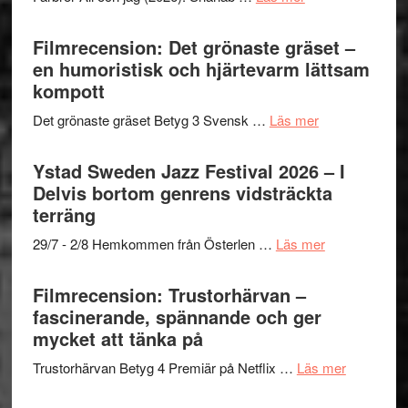
19
Believe
Grattis
nya
–
Shahab
Filmrecension: Det grönaste gräset –
titlar
Vrach
Mehrabi
en humoristisk och hjärtevarm lättsam
i
Frankenshtey
till
kompott
årets
–
Filmstadens
filmprogram
med
om
Det grönaste gräset Betyg 3 Svensk …
Läs mer
Kulturs
Fox
Filmrecension:
stipendium
Mulder
Det
Ystad Sweden Jazz Festival 2026 – I
och
grönaste
Delvis bortom genrens vidsträckta
Dana
gräset
terräng
Scully
–
om
29/7 - 2/8 Hemkommen från Österlen …
Läs mer
en
Ystad
humoristisk
Sweden
Filmrecension: Trustorhärvan –
och
Jazz
fascinerande, spännande och ger
hjärtevarm
Festival
mycket att tänka på
lättsam
2026
kompott
om
Trustorhärvan Betyg 4 Premiär på Netflix …
Läs mer
–
Filmrecens
I