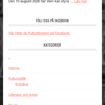
om
Den 10 augusti 2026 har Vem kan styra …
Läs mer
Edge
Nu
–
börjar
rolig
valet
och
FÖLJ OSS PÅ FACEBOOK
synas
spännande
i
med
Här hittar du Kulturbloggen på Facebook.
tv4
en
med
Jackie
KATEGORIER
Vem
Chan
kan
i
styra
..
storform
Mauri?
Intervju
Kulturpolitik
Krönikor
Litteratur och konst
Musik