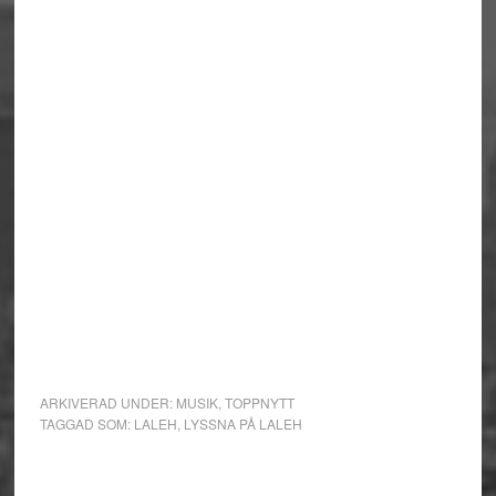
ARKIVERAD UNDER:
MUSIK
,
TOPPNYTT
TAGGAD SOM:
LALEH
,
LYSSNA PÅ LALEH
Primärt