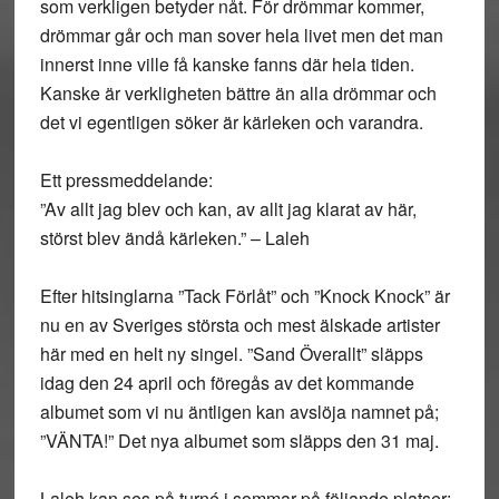
som verkligen betyder nåt. För drömmar kommer,
drömmar går och man sover hela livet men det man
innerst inne ville få kanske fanns där hela tiden.
Kanske är verkligheten bättre än alla drömmar och
det vi egentligen söker är kärleken och varandra.
Ett pressmeddelande:
”Av allt jag blev och kan, av allt jag klarat av här,
störst blev ändå kärleken.” – Laleh
Efter hitsinglarna ”Tack Förlåt” och ”Knock Knock” är
nu en av Sveriges största och mest älskade artister
här med en helt ny singel. ”Sand Överallt” släpps
idag den 24 april och föregås av det kommande
albumet som vi nu äntligen kan avslöja namnet på;
”VÄNTA!” Det nya albumet som släpps den 31 maj.
Laleh kan ses på turné i sommar på följande platser: