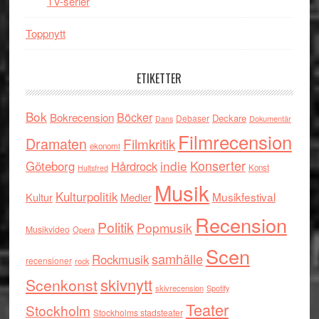
TV-serier
Toppnytt
ETIKETTER
Bok
Böcker
Bokrecension
Deckare
Debaser
Dokumentär
Dans
Filmrecension
Dramaten
Filmkritik
ekonomi
indie
Konserter
Göteborg
Hårdrock
Konst
Hultsfred
Musik
Kulturpolitik
Musikfestival
Kultur
Medier
Recension
Politik
Popmusik
Musikvideo
Opera
Scen
samhälle
Rockmusik
recensioner
rock
skivnytt
Scenkonst
skivrecension
Spotify
Teater
Stockholm
Stockholms stadsteater