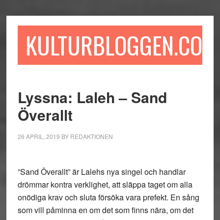
Hoppa
Hoppa
Hoppa
till
till
till
huvudinnehåll
det
sidfot
KULTURBLOGGEN.COM
primära
sidofältet
Lyssna: Laleh – Sand
Överallt
26 APRIL, 2019
BY
REDAKTIONEN
”Sand Överallt” är Lalehs nya singel och handlar
drömmar kontra verklighet, att släppa taget om alla
onödiga krav och sluta försöka vara prefekt. En sång
som vill påminna en om det som finns nära, om det