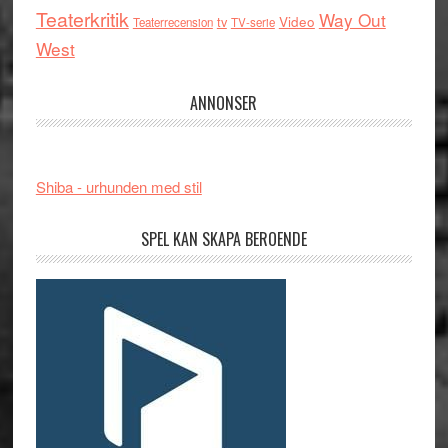
Teaterkritik
Way Out
tv
Video
Teaterrecension
TV-serie
West
ANNONSER
Shiba - urhunden med stil
SPEL KAN SKAPA BEROENDE