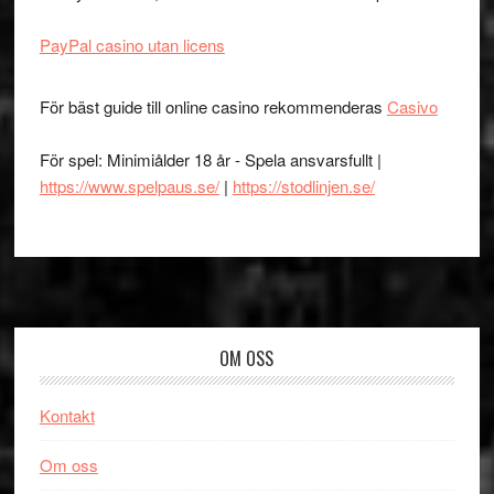
PayPal casino utan licens
För bäst guide till online casino rekommenderas
Casivo
För spel: Minimiålder 18 år - Spela ansvarsfullt |
https://www.spelpaus.se/
|
https://stodlinjen.se/
Footer
OM OSS
Kontakt
Om oss