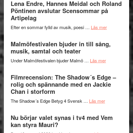
Trustorhä
Lena Endre, Hannes Meidal och Roland
Delvis
–
Pöntinen avslutar Scensommar på
bortom
fascineran
Artipelag
genrens
spännand
vidsträckta
om
Efter en sommar fylld av musik, poesi …
Läs mer
och
terräng
Lena
ger
Endre,
Malmöfestivalen bjuder in till sång,
mycket
Hannes
musik, samtal och teater
att
Meidal
tänka
om
Under Malmöfestivalen bjuder Malmö …
Läs mer
och
på
Malmöfestiva
Roland
bjuder
Filmrecension: The Shadow´s Edge –
Pöntinen
in
rolig och spännande med en Jackie
avslutar
till
Chan i storform
Scensommar
sång,
på
om
The Shadow´s Edge Betyg 4 Svensk …
Läs mer
musik,
Artipelag
Filmrecension
samtal
The
Nu börjar valet synas i tv4 med Vem
och
Shadow
kan styra Mauri?
teater
´s