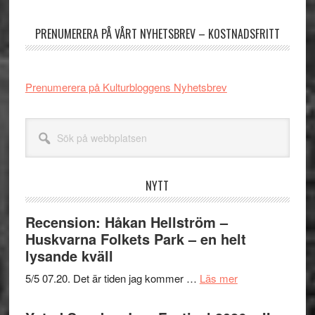
sidofält
PRENUMERERA PÅ VÅRT NYHETSBREV – KOSTNADSFRITT
Prenumerera på Kulturbloggens Nyhetsbrev
Sök
på
webbplatsen
NYTT
Recension: Håkan Hellström –
Huskvarna Folkets Park – en helt
lysande kväll
om
5/5 07.20. Det är tiden jag kommer …
Läs mer
Recension:
Håkan