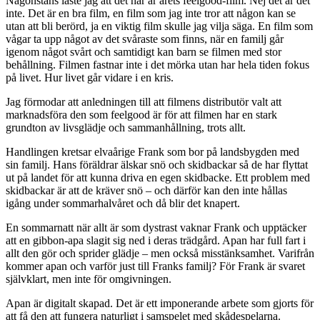
Någonstans läste jag att det här är årets feelgood-film. Nej det är det
inte. Det är en bra film, en film som jag inte tror att någon kan se
utan att bli berörd, ja en viktig film skulle jag vilja säga. En film som
vågar ta upp något av det svåraste som finns, när en familj går
igenom något svårt och samtidigt kan barn se filmen med stor
behållning. Filmen fastnar inte i det mörka utan har hela tiden fokus
på livet. Hur livet går vidare i en kris.
Jag förmodar att anledningen till att filmens distributör valt att
marknadsföra den som feelgood är för att filmen har en stark
grundton av livsglädje och sammanhållning, trots allt.
Handlingen kretsar elvaårige Frank som bor på landsbygden med
sin familj. Hans föräldrar älskar snö och skidbackar så de har flyttat
ut på landet för att kunna driva en egen skidbacke. Ett problem med
skidbackar är att de kräver snö – och därför kan den inte hållas
igång under sommarhalvåret och då blir det knapert.
En sommarnatt när allt är som dystrast vaknar Frank och upptäcker
att en gibbon-apa slagit sig ned i deras trädgård. Apan har full fart i
allt den gör och sprider glädje – men också misstänksamhet. Varifrån
kommer apan och varför just till Franks familj? För Frank är svaret
självklart, men inte för omgivningen.
Apan är digitalt skapad. Det är ett imponerande arbete som gjorts för
att få den att fungera naturligt i samspelet med skådespelarna.