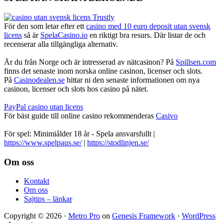
För den som letar efter ett
casino med 10 euro deposit utan svensk
licens
så är
SpelaCasino.io
en riktigt bra resurs. Där listar de och
recenserar alla tillgängliga alternativ.
Är du från Norge och är intresserad av nätcasinon? På
Spillsen.com
finns det senaste inom norska online casinon, licenser och slots.
På
Casinodealen.se
hittar ni den senaste informationen om nya
casinon, licenser och slots hos casino på nätet.
PayPal casino utan licens
För bäst guide till online casino rekommenderas
Casivo
För spel: Minimiålder 18 år - Spela ansvarsfullt |
https://www.spelpaus.se/
|
https://stodlinjen.se/
Footer
Om oss
Kontakt
Om oss
Sajtips – länkar
Copyright © 2026 ·
Metro Pro
on
Genesis Framework
·
WordPress