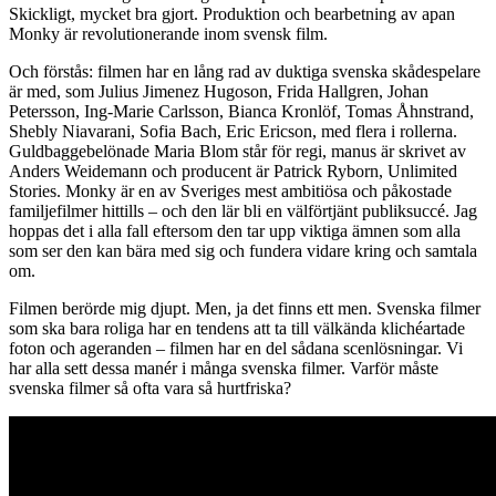
Skickligt, mycket bra gjort. Produktion och bearbetning av apan
Monky är revolutionerande inom svensk film.
Och förstås: filmen har en lång rad av duktiga svenska skådespelare
är med, som Julius Jimenez Hugoson, Frida Hallgren, Johan
Petersson, Ing-Marie Carlsson, Bianca Kronlöf, Tomas Åhnstrand,
Shebly Niavarani, Sofia Bach, Eric Ericson, med flera i rollerna.
Guldbaggebelönade Maria Blom står för regi, manus är skrivet av
Anders Weidemann och producent är Patrick Ryborn, Unlimited
Stories. Monky är en av Sveriges mest ambitiösa och påkostade
familjefilmer hittills – och den lär bli en välförtjänt publiksuccé. Jag
hoppas det i alla fall eftersom den tar upp viktiga ämnen som alla
som ser den kan bära med sig och fundera vidare kring och samtala
om.
Filmen berörde mig djupt. Men, ja det finns ett men. Svenska filmer
som ska bara roliga har en tendens att ta till välkända klichéartade
foton och ageranden – filmen har en del sådana scenlösningar. Vi
har alla sett dessa manér i många svenska filmer. Varför måste
svenska filmer så ofta vara så hurtfriska?