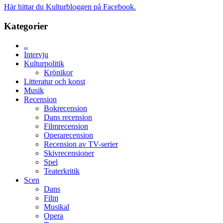
världspremi
Brand
Här hittar du Kulturbloggen på Facebook.
i
New
Toronto
Day
Kategorier
–
kan
..
vara
Intervju
den
Kulturpolitik
bästa
Krönikor
Spider-
Litteratur och konst
Man
Musik
filmen
Recension
någonsin
Bokrecension
Dans recension
Filmrecension
Operarecension
Recension av TV-serier
Skivrecensioner
Spel
Teaterkritik
Scen
Dans
Film
Musikal
Opera