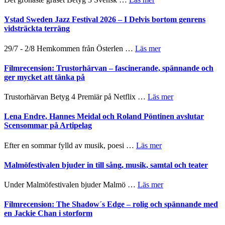
filmprogram
Kulturs
Filmrecension:
stipendium
Det
Ystad Sweden Jazz Festival 2026 – I Delvis bortom genrens
grönaste
vidsträckta terräng
gräset
–
om
29/7 - 2/8 Hemkommen från Österlen …
Läs mer
en
Ystad
humoristisk
Sweden
Filmrecension: Trustorhärvan – fascinerande, spännande och
och
Jazz
ger mycket att tänka på
hjärtevarm
Festival
lättsam
2026
om
Trustorhärvan Betyg 4 Premiär på Netflix …
Läs mer
kompott
–
Filmrecension:
I
Trustorhärvan
Lena Endre, Hannes Meidal och Roland Pöntinen avslutar
Delvis
–
Scensommar på Artipelag
bortom
fascinerande,
genrens
spännande
om
Efter en sommar fylld av musik, poesi …
Läs mer
vidsträckta
och
Lena
terräng
ger
Endre,
Malmöfestivalen bjuder in till sång, musik, samtal och teater
mycket
Hannes
att
Meidal
om
Under Malmöfestivalen bjuder Malmö …
Läs mer
tänka
och
Malmöfestivalen
på
Roland
bjuder
Filmrecension: The Shadow´s Edge – rolig och spännande med
Pöntinen
in
en Jackie Chan i storform
avslutar
till