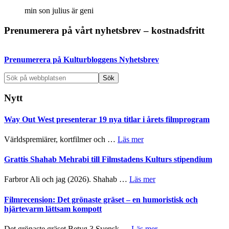
min son julius är geni
Primärt
Prenumerera på vårt nyhetsbrev – kostnadsfritt
sidofält
Prenumerera på Kulturbloggens Nyhetsbrev
Sök
på
webbplatsen
Nytt
Way Out West presenterar 19 nya titlar i årets filmprogram
om
Världspremiärer, kortfilmer och …
Läs mer
Way
Out
Grattis Shahab Mehrabi till Filmstadens Kulturs stipendium
West
presenterar
om
Farbror Ali och jag (2026). Shahab …
Läs mer
19
Grattis
nya
Shahab
Filmrecension: Det grönaste gräset – en humoristisk och
titlar
Mehrabi
hjärtevarm lättsam kompott
i
till
årets
Filmstadens
om
Det grönaste gräset Betyg 3 Svensk …
Läs mer