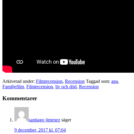
Arkiverad under:
Filmrecension
,
Recension
Taggad som:
apa
,
Familjefilm
,
Filmrecension
,
liv och död
,
Recension
Läsarkommentarer
Kommentarer
santiago jimenez
säger
9 december, 2017 kl. 07:04