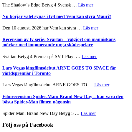
Scensommar
sång,
om
The Shadow´s Edge Betyg 4 Svensk …
Läs mer
på
musik,
Filmrecension:
Artipelag
samtal
The
Nu börjar valet synas i tv4 med Vem kan styra Mauri?
och
Shadow
teater
´s
om
Den 10 augusti 2026 har Vem kan styra …
Läs mer
Edge
Nu
–
börjar
Recension av tv-serie: Svärtan – välgjort om människans
rolig
valet
mörker med imponerande unga skådespelare
och
synas
spännande
i
om
Svärtan Betyg 4 Premiär på SVT Play: …
Läs mer
med
tv4
Recension
en
med
av
Lars Vegas långfilmsdebut ARNE GOES TO SPACE får
Jackie
Vem
tv-
världspremiär i Toronto
Chan
kan
serie:
i
styra
Svärtan
storform
om
Lars Vegas långfilmsdebut ARNE GOES TO …
Läs mer
Mauri?
–
Lars
välgjort
Vegas
Filmrecension: Spider-Man: Brand New Day – kan vara den
om
långfilmsde
bästa Spider-Man filmen någonsin
människans
ARNE
mörker
GOES
om
Spider-Man: Brand New Day Betyg 5 …
Läs mer
med
TO
Filmrecension:
imponerande
SPACE
Spider-
Följ oss på Facebook
unga
får
Man:
skådespelare