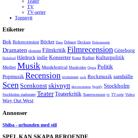
Teater
TV
TV-serier
Toppnytt
Etiketter
Bok
Bokrecension
Böcker
Deckare
Debaser
Dokumentär
Dans
Filmrecension
Dramaten
Filmkritik
Göteborg
ekonomi
Konserter
Hårdrock
indie
Kulturpolitik
Kultur
Konst
Hultsfred
Musik
Politik
Musikfestival
Medier
Musikvideo
Opera
Recension
samhälle
Popmusik
Rockmusik
recensioner
rock
Scen
skivnytt
Scenkonst
Stockholm
skivrecension
Spotify
Teater
Teaterkritik
Video
Stockholms stadsteater
tv
Teaterrecension
TV-serie
Way Out West
Annonser
Shiba - urhunden med stil
SPEL KAN SKAPA BEROENDE