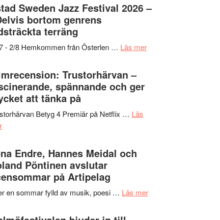
Det
tad Sweden Jazz Festival 2026 –
grönaste
Delvis bortom genrens
gräset
dsträckta terräng
–
om
/7 - 2/8 Hemkommen från Österlen …
Läs mer
en
Ystad
humoristisk
Sweden
lmrecension: Trustorhärvan –
och
Jazz
scinerande, spännande och ger
hjärtevarm
Festival
cket att tänka på
lättsam
2026
kompott
storhärvan Betyg 4 Premiär på Netflix …
Läs
–
om
r
I
Filmrecension:
Delvis
Trustorhärvan
na Endre, Hannes Meidal och
bortom
–
land Pöntinen avslutar
genrens
fascinerande,
ensommar på Artipelag
vidsträckta
spännande
terräng
om
er en sommar fylld av musik, poesi …
Läs mer
och
Lena
ger
Endre,
lmöfestivalen bjuder in till
mycket