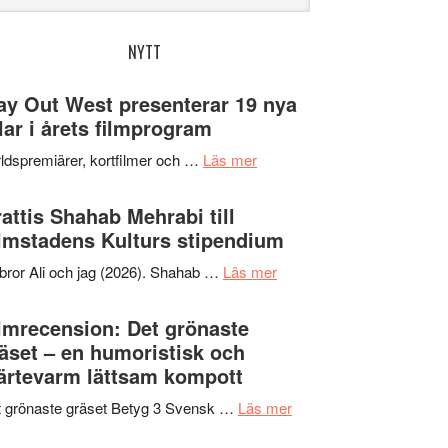
bplatsen
NYTT
y Out West presenterar 19 nya
tlar i årets filmprogram
om
ldspremiärer, kortfilmer och …
Läs mer
Way
Out
attis Shahab Mehrabi till
West
lmstadens Kulturs stipendium
presenterar
om
bror Ali och jag (2026). Shahab …
Läs mer
19
Grattis
nya
Shahab
lmrecension: Det grönaste
titlar
Mehrabi
äset – en humoristisk och
i
till
ärtevarm lättsam kompott
årets
Filmstadens
filmprogram
om
 grönaste gräset Betyg 3 Svensk …
Läs mer
Kulturs
Filmrecension:
stipendium