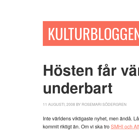
Hoppa
Hoppa
Hoppa
till
till
till
huvudinnehåll
det
sidfot
KULTURBLOGGE
primära
sidofältet
Hösten får vänt
underbart
11 AUGUSTI, 2008
BY
ROSEMARI SÖDERGREN
Inte världens viktigaste nyhet, men ändå. Lå
kommit riktigt än. Om vi ska tro
SMHI och Af