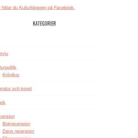
New
Toronto
 hittar du Kulturbloggen på Facebook.
Day
–
KATEGORIER
kan
vara
den
bästa
ervju
Spider-
Man
turpolitik
filmen
Krönikor
någonsin
teratur och konst
sik
cension
Bokrecension
Dans recension