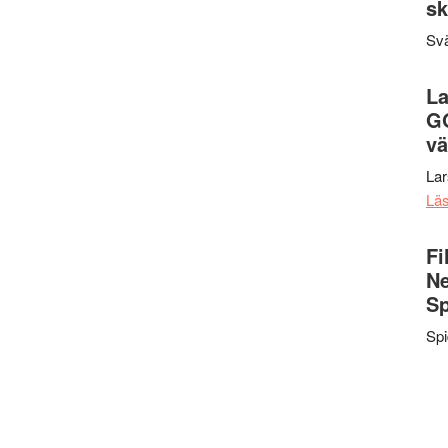
sk
Svä
La
G
vä
La
Lä
Fi
Ne
Sp
Sp