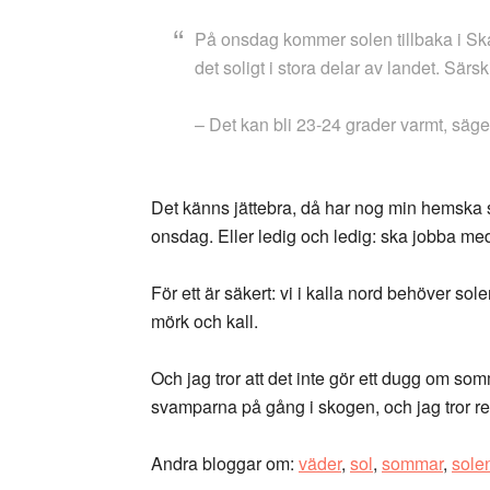
På onsdag kommer solen tillbaka i Skå
det soligt i stora delar av landet. Särs
– Det kan bli 23-24 grader varmt, sä
Det känns jättebra, då har nog min hemska s
onsdag. Eller ledig och ledig: ska jobba me
För ett är säkert: vi i kalla nord behöver so
mörk och kall.
Och jag tror att det inte gör ett dugg om s
svamparna på gång i skogen, och jag tror regn
Andra bloggar om:
väder
,
sol
,
sommar
,
sole