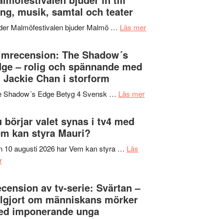
Hannes
ng, musik, samtal och teater
att
Meidal
tänka
om
der Malmöfestivalen bjuder Malmö …
Läs mer
och
på
Malmöfestivalen
Roland
bjuder
lmrecension: The Shadow´s
Pöntinen
in
ge – rolig och spännande med
avslutar
till
 Jackie Chan i storform
Scensommar
sång,
på
om
e Shadow´s Edge Betyg 4 Svensk …
Läs mer
musik,
Artipelag
Filmrecension:
samtal
The
 börjar valet synas i tv4 med
och
Shadow
m kan styra Mauri?
teater
´s
 10 augusti 2026 har Vem kan styra …
Läs
Edge
om
r
–
Nu
rolig
börjar
cension av tv-serie: Svärtan –
och
valet
lgjort om människans mörker
spännande
synas
ed imponerande unga
med
i