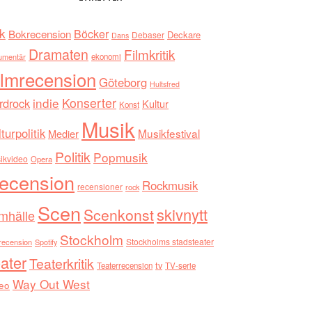
k
Böcker
Bokrecension
Deckare
Debaser
Dans
Dramaten
Filmkritik
umentär
ekonomi
ilmrecension
Göteborg
Hultsfred
indie
Konserter
rdrock
Kultur
Konst
Musik
turpolitik
Musikfestival
Medier
Politik
Popmusik
ikvideo
Opera
ecension
Rockmusik
recensioner
rock
Scen
skivnytt
Scenkonst
mhälle
Stockholm
Stockholms stadsteater
recension
Spotify
ater
Teaterkritik
tv
Teaterrecension
TV-serie
Way Out West
eo