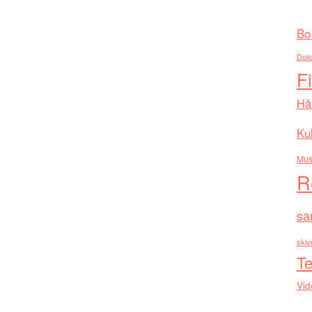
Bo
Dok
F
Hå
Kul
Mus
R
sa
skiv
Te
Vid