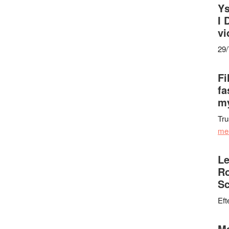
Ys
I 
vi
29
Fi
fa
my
Tru
me
Le
Ro
Sc
Eft
Ma