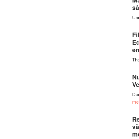
så
Un
Fi
Ed
en
Th
Nu
Ve
Den
me
Re
vä
m