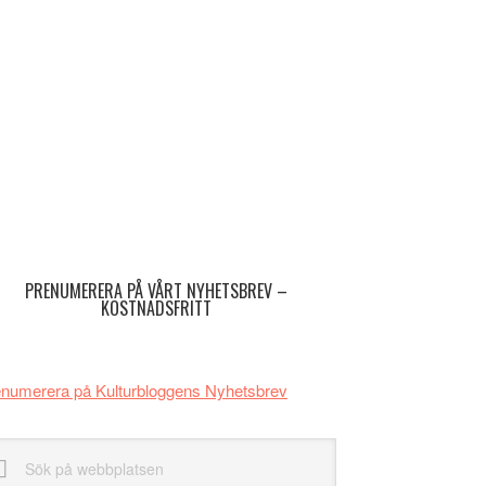
imärt
dofält
PRENUMERERA PÅ VÅRT NYHETSBREV –
KOSTNADSFRITT
numerera på Kulturbloggens Nyhetsbrev
k