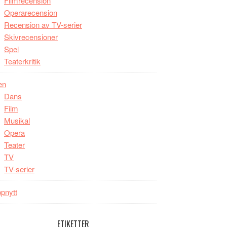
Filmrecension
Operarecension
Recension av TV-serier
Skivrecensioner
Spel
Teaterkritik
en
Dans
Film
Musikal
Opera
Teater
TV
TV-serier
pnytt
ETIKETTER