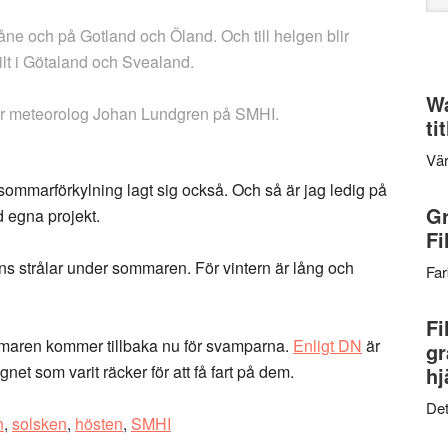
web
ne och på Gotland och Öland. Och till helgen blir
kilt i Götaland och Svealand.
Wa
ger meteorolog Johan Lundgren på SMHI.
ti
Vär
ommarförkylning lagt sig också. Och så är jag ledig på
Gr
d egna projekt.
Fi
lens strålar under sommaren. För vintern är lång och
Far
Fi
ommaren kommer tillbaka nu för svamparna.
Enligt DN
är
gr
et som varit räcker för att få fart på dem.
hj
Det
n
,
solsken
,
hösten
,
SMHI