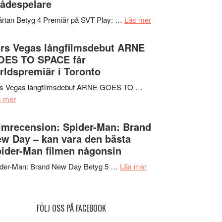
ådespelare
en
tv4
Jackie
om
rtan Betyg 4 Premiär på SVT Play: …
Läs mer
med
Chan
Recension
Vem
i
av
rs Vegas långfilmsdebut ARNE
kan
storform
tv-
OES TO SPACE får
styra
serie:
rldspremiär i Toronto
Mauri?
Svärtan
rs Vegas långfilmsdebut ARNE GOES TO …
–
om
s mer
välgjort
Lars
om
Vegas
lmrecension: Spider-Man: Brand
människans
långfilmsdebut
w Day – kan vara den bästa
mörker
ARNE
ider-Man filmen någonsin
med
GOES
imponerande
om
ider-Man: Brand New Day Betyg 5 …
Läs mer
TO
unga
Filmrecension:
SPACE
skådespelare
Spider-
får
Man:
världspremiär
FÖLJ OSS PÅ FACEBOOK
Brand
i