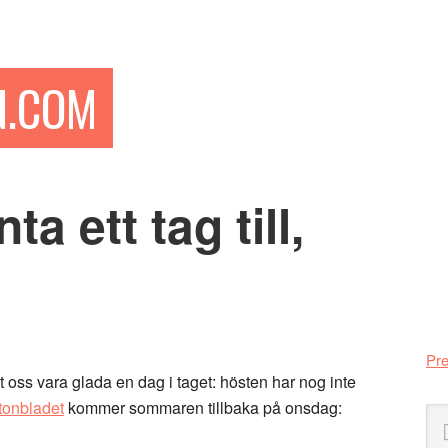
N.COM
a ett tag till,
Pr
si
Pre
t oss vara glada en dag i taget: hösten har nog inte
tonbladet
kommer sommaren tillbaka på onsdag:
Sö
på