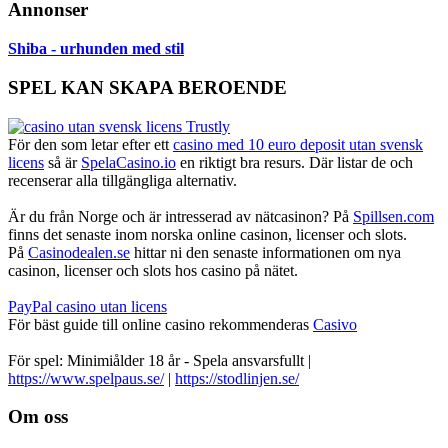
Annonser
Shiba - urhunden med stil
SPEL KAN SKAPA BEROENDE
För den som letar efter ett
casino med 10 euro deposit utan svensk
licens
så är
SpelaCasino.io
en riktigt bra resurs. Där listar de och
recenserar alla tillgängliga alternativ.
Är du från Norge och är intresserad av nätcasinon? På
Spillsen.com
finns det senaste inom norska online casinon, licenser och slots.
På
Casinodealen.se
hittar ni den senaste informationen om nya
casinon, licenser och slots hos casino på nätet.
PayPal casino utan licens
För bäst guide till online casino rekommenderas
Casivo
För spel: Minimiålder 18 år - Spela ansvarsfullt |
https://www.spelpaus.se/
|
https://stodlinjen.se/
Footer
Om oss