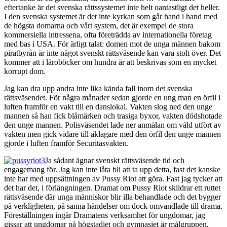
eftertanke är det svenska rättssystemet inte helt oantastligt det heller.
I den svenska systemet är det inte kyrkan som går hand i hand med
de högsta domarna och vårt system, det är exempel de stora
kommersiella intressena, ofta företrädda av internationella företag
med bas i USA. För ärligt talat: domen mot de unga männen bakom
piratbyrån är inte något svenskt rättsväsende kan vara stolt över. Det
kommer att i läroböcker om hundra år att beskrivas som en mycket
korrupt dom.
Jag kan dra upp andra inte lika kända fall inom det svenska
rättsväsendet. För några månader sedan gjorde en ung man en örfil i
luften framför en vakt till en danslokal. Vakten slog ned den unge
mannen så han fick blåmärken och trasiga byxor, vakten dödshotade
den unge mannen. Polisväsendet lade ner anmälan om våld utfört av
vakten men gick vidare till åklagare med den örfil den unge mannen
gjorde i luften framför Securitasvakten.
Ja sådant ägnar svenskt rättsväsende tid och
engagemang för. Jag kan inte låta bli att ta upp detta, fast det kanske
inte har med uppsättningen av Pussy Riot att göra. Fast jag tycker att
det har det, i förlängningen. Dramat om Pussy Riot skildrar ett ruttet
rättsväsende där unga människor blir illa behandlade och det bygger
på verkligheten, på sanna händelser om dock omvandlade till drama.
Föreställningen ingår Dramatens verksamhet för ungdomar, jag
gissar att ungdomar på högstadiet och gymnasiet är målgruppen.