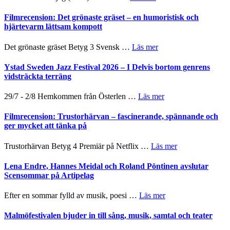
19
Grattis
nya
Shahab
Filmrecension: Det grönaste gräset – en humoristisk och
titlar
Mehrabi
hjärtevarm lättsam kompott
i
till
årets
Filmstadens
om
Det grönaste gräset Betyg 3 Svensk …
Läs mer
filmprogram
Kulturs
Filmrecension:
stipendium
Det
Ystad Sweden Jazz Festival 2026 – I Delvis bortom genrens
grönaste
vidsträckta terräng
gräset
–
om
29/7 - 2/8 Hemkommen från Österlen …
Läs mer
en
Ystad
humoristisk
Sweden
Filmrecension: Trustorhärvan – fascinerande, spännande och
och
Jazz
ger mycket att tänka på
hjärtevarm
Festival
lättsam
2026
om
Trustorhärvan Betyg 4 Premiär på Netflix …
Läs mer
kompott
–
Filmrecension:
I
Trustorhärvan
Lena Endre, Hannes Meidal och Roland Pöntinen avslutar
Delvis
–
Scensommar på Artipelag
bortom
fascinerande,
genrens
spännande
om
Efter en sommar fylld av musik, poesi …
Läs mer
vidsträckta
och
Lena
terräng
ger
Endre,
Malmöfestivalen bjuder in till sång, musik, samtal och teater
mycket
Hannes
att