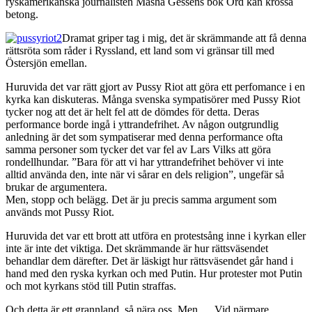
ryskamerikanska journalisten Masha Gessens bok Ord kan krossa
betong.
Dramat griper tag i mig, det är skrämmande att få denna
rättsröta som råder i Ryssland, ett land som vi gränsar till med
Östersjön emellan.
Huruvida det var rätt gjort av Pussy Riot att göra ett perfomance i en
kyrka kan diskuteras. Många svenska sympatisörer med Pussy Riot
tycker nog att det är helt fel att de dömdes för detta. Deras
performance borde ingå i yttrandefrihet. Av någon outgrundlig
anledning är det som sympatiserar med denna performance ofta
samma personer som tycker det var fel av Lars Vilks att göra
rondellhundar. ”Bara för att vi har yttrandefrihet behöver vi inte
alltid använda den, inte när vi sårar en dels religion”, ungefär så
brukar de argumentera.
Men, stopp och belägg. Det är ju precis samma argument som
används mot Pussy Riot.
Huruvida det var ett brott att utföra en protestsång inne i kyrkan eller
inte är inte det viktiga. Det skrämmande är hur rättsväsendet
behandlar dem därefter. Det är läskigt hur rättsväsendet går hand i
hand med den ryska kyrkan och med Putin. Hur protester mot Putin
och mot kyrkans stöd till Putin straffas.
Och detta är ett grannland, så nära oss. Men … Vid närmare