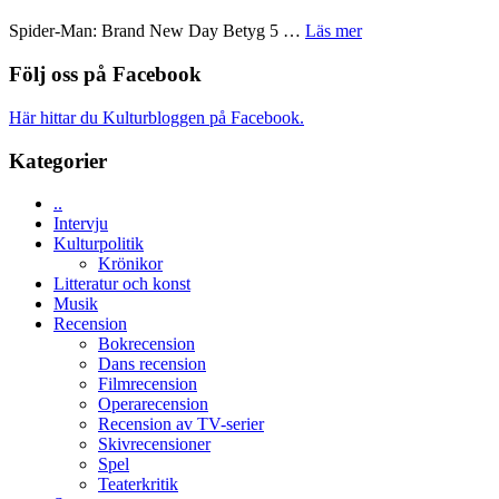
ARNE
mörker
GOES
om
Spider-Man: Brand New Day Betyg 5 …
Läs mer
med
TO
Filmrecension:
imponerande
SPACE
Spider-
Följ oss på Facebook
unga
får
Man:
skådespelare
världspremi
Brand
Här hittar du Kulturbloggen på Facebook.
i
New
Toronto
Day
Kategorier
–
kan
..
vara
Intervju
den
Kulturpolitik
bästa
Krönikor
Spider-
Litteratur och konst
Man
Musik
filmen
Recension
någonsin
Bokrecension
Dans recension
Filmrecension
Operarecension
Recension av TV-serier
Skivrecensioner
Spel
Teaterkritik