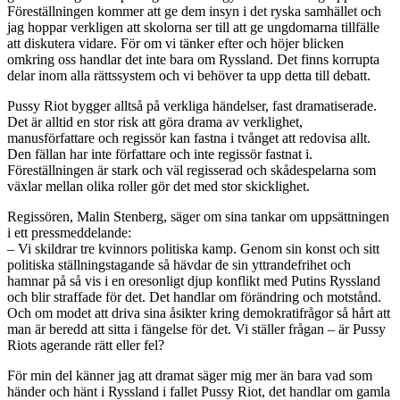
Föreställningen kommer att ge dem insyn i det ryska samhället och
jag hoppar verkligen att skolorna ser till att ge ungdomarna tillfälle
att diskutera vidare. För om vi tänker efter och höjer blicken
omkring oss handlar det inte bara om Ryssland. Det finns korrupta
delar inom alla rättssystem och vi behöver ta upp detta till debatt.
Pussy Riot bygger alltså på verkliga händelser, fast dramatiserade.
Det är alltid en stor risk att göra drama av verklighet,
manusförfattare och regissör kan fastna i tvånget att redovisa allt.
Den fällan har inte författare och inte regissör fastnat i.
Föreställningen är stark och väl regisserad och skådespelarna som
växlar mellan olika roller gör det med stor skicklighet.
Regissören, Malin Stenberg, säger om sina tankar om uppsättningen
i ett pressmeddelande:
– Vi skildrar tre kvinnors politiska kamp. Genom sin konst och sitt
politiska ställningstagande så hävdar de sin yttrandefrihet och
hamnar på så vis i en oresonligt djup konflikt med Putins Ryssland
och blir straffade för det. Det handlar om förändring och motstånd.
Och om modet att driva sina åsikter kring demokratifrågor så hårt att
man är beredd att sitta i fängelse för det. Vi ställer frågan – är Pussy
Riots agerande rätt eller fel?
För min del känner jag att dramat säger mig mer än bara vad som
händer och hänt i Ryssland i fallet Pussy Riot, det handlar om gamla