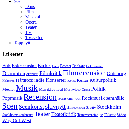
Scen
Dans
Film
Musikal
Opera
Teater
TV
TV-serier
Toppnytt
Etiketter
Bok
Bokrecension
Böcker
Deckare
Debaser
Dokumentär
Dans
Filmrecension
Dramaten
Filmkritik
Göteborg
ekonomi
Konserter
Hårdrock
indie
Kulturpolitik
Kultur
Konst
Hultsfred
Musik
Politik
Musikfestival
Medier
Musikvideo
Opera
Recension
samhälle
Popmusik
Rockmusik
recensioner
rock
Scen
skivnytt
Scenkonst
Stockholm
skivrecension
Spotify
Teater
Teaterkritik
Video
Stockholms stadsteater
tv
Teaterrecension
TV-serie
Way Out West