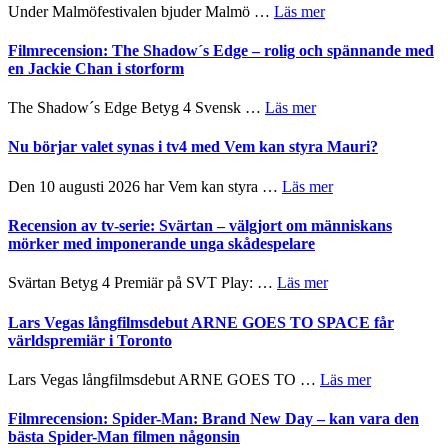
Meidal
om
Under Malmöfestivalen bjuder Malmö …
Läs mer
tänka
och
Malmöfestivalen
på
Roland
bjuder
Filmrecension: The Shadow´s Edge – rolig och spännande med
Pöntinen
in
en Jackie Chan i storform
avslutar
till
Scensommar
sång,
om
The Shadow´s Edge Betyg 4 Svensk …
Läs mer
på
musik,
Filmrecension:
Artipelag
samtal
The
Nu börjar valet synas i tv4 med Vem kan styra Mauri?
och
Shadow
teater
´s
om
Den 10 augusti 2026 har Vem kan styra …
Läs mer
Edge
Nu
–
börjar
Recension av tv-serie: Svärtan – välgjort om människans
rolig
valet
mörker med imponerande unga skådespelare
och
synas
spännande
i
om
Svärtan Betyg 4 Premiär på SVT Play: …
Läs mer
med
tv4
Recension
en
med
av
Lars Vegas långfilmsdebut ARNE GOES TO SPACE får
Jackie
Vem
tv-
världspremiär i Toronto
Chan
kan
serie:
i
styra
Svärtan
storform
om
Lars Vegas långfilmsdebut ARNE GOES TO …
Läs mer
Mauri?
–
Lars
välgjort
Vegas
Filmrecension: Spider-Man: Brand New Day – kan vara den
om
långfilmsde
bästa Spider-Man filmen någonsin
människans