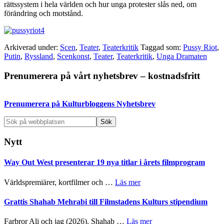
rättssystem i hela världen och hur unga protester slås ned, om
förändring och motstånd.
Arkiverad under:
Scen
,
Teater
,
Teaterkritik
Taggad som:
Pussy Riot
,
Putin
,
Ryssland
,
Scenkonst
,
Teater
,
Teaterkritik
,
Unga Dramaten
Primärt
Prenumerera på vårt nyhetsbrev – kostnadsfritt
sidofält
Prenumerera på Kulturbloggens Nyhetsbrev
Sök
på
webbplatsen
Nytt
Way Out West presenterar 19 nya titlar i årets filmprogram
om
Världspremiärer, kortfilmer och …
Läs mer
Way
Out
Grattis Shahab Mehrabi till Filmstadens Kulturs stipendium
West
presenterar
om
Farbror Ali och jag (2026). Shahab …
Läs mer