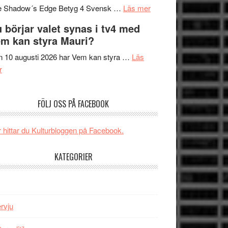
om
sång,
Scensommar
e Shadow´s Edge Betyg 4 Svensk …
Läs mer
Filmrecension:
musik,
på
 börjar valet synas i tv4 med
The
samtal
Artipelag
m kan styra Mauri?
Shadow
och
´s
teater
 10 augusti 2026 har Vem kan styra …
Läs
om
Edge
r
Nu
–
börjar
rolig
FÖLJ OSS PÅ FACEBOOK
valet
och
synas
spännande
i
med
 hittar du Kulturbloggen på Facebook.
tv4
en
med
Jackie
KATEGORIER
Vem
Chan
kan
i
styra
storform
Mauri?
ervju