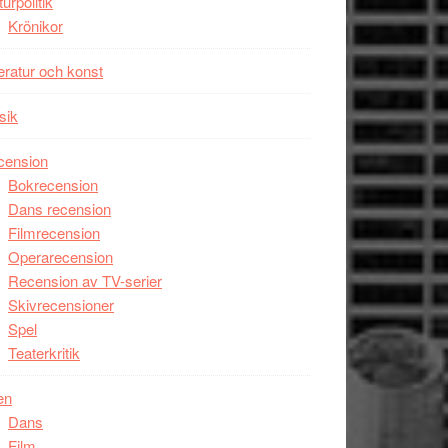
turpolitik
Krönikor
teratur och konst
sik
cension
Bokrecension
Dans recension
Filmrecension
Operarecension
Recension av TV-serier
Skivrecensioner
Spel
Teaterkritik
en
Dans
Film