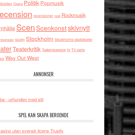
Politik
Popmusik
ikvideo
Opera
ecension
Rockmusik
recensioner
rock
Scen
skivnytt
Scenkonst
mhälle
Stockholm
Stockholms stadsteater
recension
Spotify
ater
Teaterkritik
tv
Teaterrecension
TV-serie
Way Out West
eo
ANNONSER
ba - urhunden med stil
SPEL KAN SKAPA BEROENDE