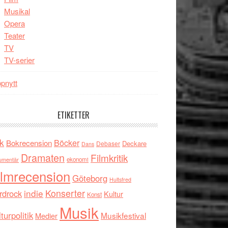
Musikal
Opera
Teater
TV
TV-serier
pnytt
ETIKETTER
k
Böcker
Bokrecension
Deckare
Debaser
Dans
Dramaten
Filmkritik
umentär
ekonomi
ilmrecension
Göteborg
Hultsfred
indie
Konserter
rdrock
Kultur
Konst
Musik
turpolitik
Musikfestival
Medier