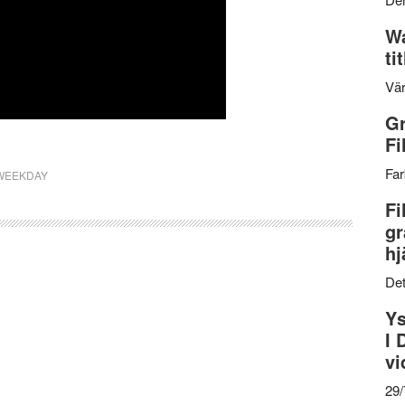
Wa
ti
Vär
Gr
Fi
Far
WEEKDAY
Fi
gr
hj
Det
Ys
I 
vi
29