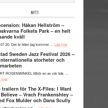
bplatsen
NYTT
cension: Håkan Hellström –
skvarna Folkets Park – en helt
sande kväll
om
 07.20. Det är tiden jag kommer …
Läs mer
Recension:
tad Sweden Jazz Festival 2026 –
Håkan
 Internationella storheter och
Hellström
amarbeten
–
Huskvarna
RT ROSENWINKEL tillhör en av vår tids …
om
Folkets
s mer
Ystad
Park
 trailern för The X-Files: I Want
Sweden
–
 Believe – Vrach Frankenshtey –
Jazz
en
d Fox Mulder och Dana Scully
Festival
helt
2026
om
lysande
 officiella trailern och …
Läs mer