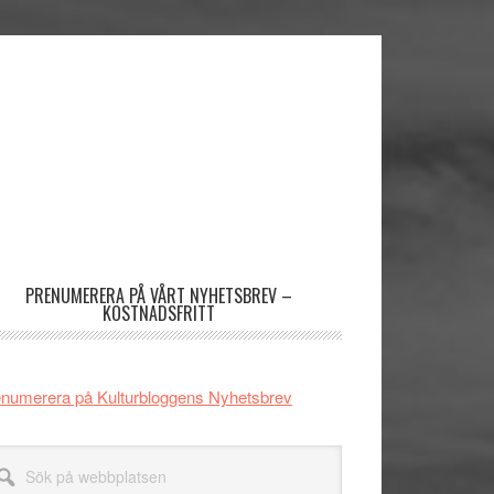
imärt
dofält
PRENUMERERA PÅ VÅRT NYHETSBREV –
KOSTNADSFRITT
numerera på Kulturbloggens Nyhetsbrev
k