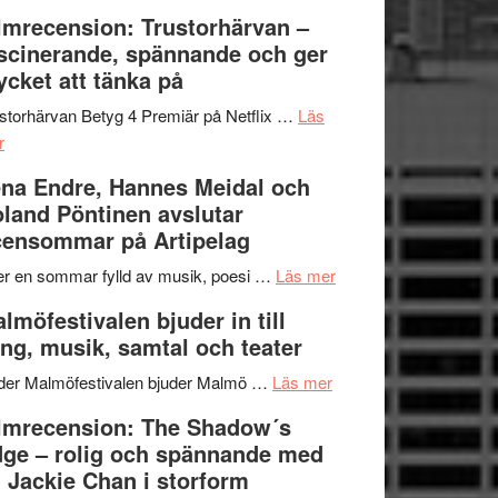
Dana
en
Ystad
lmrecension: Trustorhärvan –
Scully
humoristisk
Sweden
scinerande, spännande och ger
och
Jazz
cket att tänka på
hjärtevarm
Festival
lättsam
2026
storhärvan Betyg 4 Premiär på Netflix …
Läs
om
kompott
–
r
Filmrecension:
I
na Endre, Hannes Meidal och
Trustorhärvan
Delvis
land Pöntinen avslutar
–
bortom
ensommar på Artipelag
fascinerande,
genrens
spännande
vidsträckta
om
er en sommar fylld av musik, poesi …
Läs mer
och
terräng
Lena
lmöfestivalen bjuder in till
ger
Endre,
ng, musik, samtal och teater
mycket
Hannes
att
om
Meidal
der Malmöfestivalen bjuder Malmö …
Läs mer
tänka
Malmöfestivalen
och
lmrecension: The Shadow´s
på
bjuder
Roland
ge – rolig och spännande med
in
Pöntinen
 Jackie Chan i storform
till
avslutar