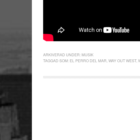
ARKIVERAD UNDER:
MUSIK
TAGGAD SOM:
EL PERRO DEL MAR
,
WAY OUT WEST
,