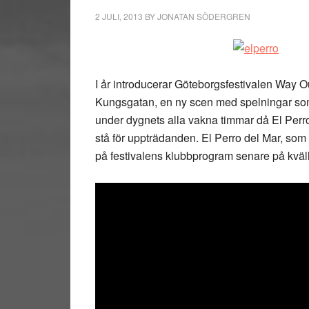
2 JULI, 2013
BY
JONATAN SÖDERGREN
I år introducerar Göteborgsfestivalen Way 
Kungsgatan, en ny scen med spelningar som
under dygnets alla vakna timmar då El Perr
stå för uppträdanden. El Perro del Mar, som
på festivalens klubbprogram senare på kväl