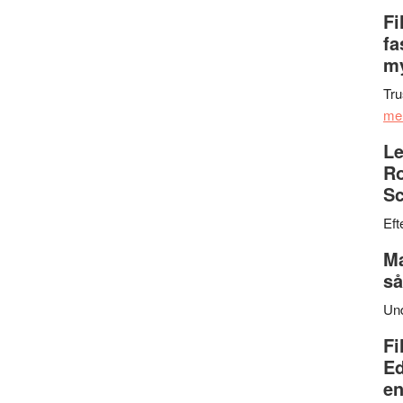
Fi
fa
my
Tru
me
Le
Ro
Sc
Eft
Ma
så
Un
Fi
Ed
en