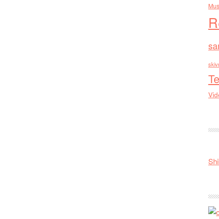
Mus
R
sa
skiv
Te
Vid
Shi