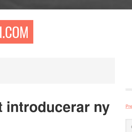
N.COM
Pr
si
 introducerar ny
Pre
Sö
på