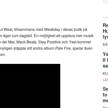
web
Re
Out West, tillsammans med Weekday i deras butik på
Hu
 äger rum dagstid. En möjlighet att uppleva mer musik
ly
o del Mar, Mack Beats, Stay Positive och Yast kommer
5/5
 nyligen släppte sitt andra album
Pale Fire
, spelar även
Ys
len.
II
s
KU
Lä
Se
to
me
Den