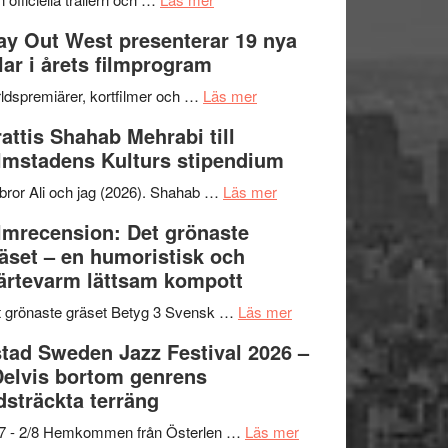
–
Se
kväll
y Out West presenterar 19 nya
II
trailern
tlar i årets filmprogram
Internationella
för
storheter
The
om
ldspremiärer, kortfilmer och …
Läs mer
och
X-
Way
attis Shahab Mehrabi till
samarbeten
Files:
Out
lmstadens Kulturs stipendium
I
West
Want
presenterar
om
bror Ali och jag (2026). Shahab …
Läs mer
to
19
Grattis
lmrecension: Det grönaste
Believe
nya
Shahab
äset – en humoristisk och
–
titlar
Mehrabi
ärtevarm lättsam kompott
Vrach
i
till
Frankenshtey
årets
Filmstadens
om
 grönaste gräset Betyg 3 Svensk …
Läs mer
–
filmprogram
Kulturs
Filmrecension:
tad Sweden Jazz Festival 2026 –
med
stipendium
Det
Delvis bortom genrens
Fox
grönaste
dsträckta terräng
Mulder
gräset
och
–
om
/7 - 2/8 Hemkommen från Österlen …
Läs mer