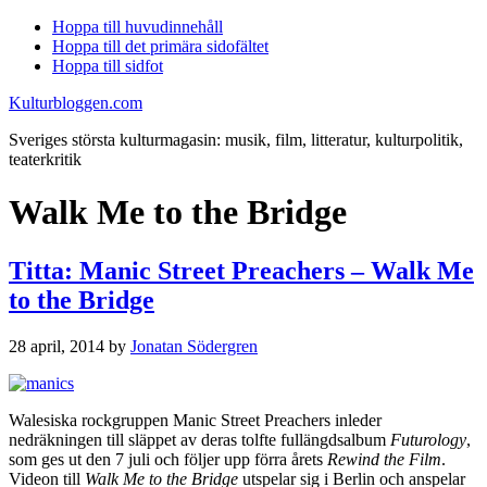
Hoppa till huvudinnehåll
Hoppa till det primära sidofältet
Hoppa till sidfot
Kulturbloggen.com
Sveriges största kulturmagasin: musik, film, litteratur, kulturpolitik,
teaterkritik
Walk Me to the Bridge
Titta: Manic Street Preachers – Walk Me
to the Bridge
28 april, 2014
by
Jonatan Södergren
Walesiska rockgruppen Manic Street Preachers inleder
nedräkningen till släppet av deras tolfte fullängdsalbum
Futurology
,
som ges ut den 7 juli och följer upp förra årets
Rewind the Film
.
Videon till
Walk Me to the Bridge
utspelar sig i Berlin och anspelar