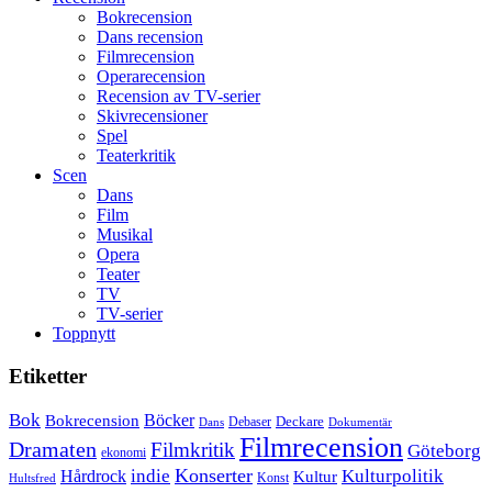
Bokrecension
Dans recension
Filmrecension
Operarecension
Recension av TV-serier
Skivrecensioner
Spel
Teaterkritik
Scen
Dans
Film
Musikal
Opera
Teater
TV
TV-serier
Toppnytt
Etiketter
Bok
Bokrecension
Böcker
Deckare
Debaser
Dokumentär
Dans
Filmrecension
Dramaten
Filmkritik
Göteborg
ekonomi
Konserter
Hårdrock
indie
Kulturpolitik
Kultur
Konst
Hultsfred