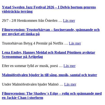
Kulturs
med
Filmrecension:
stipendium
Fox
Det
Ystad Sweden Jazz Festival 2026 – I Delvis bortom genrens
Mulder
grönaste
vidsträckta terräng
och
gräset
Dana
–
om
29/7 - 2/8 Hemkommen från Österlen …
Läs mer
Scully
en
Ystad
humoristisk
Sweden
Filmrecension: Trustorhärvan – fascinerande, spännande och
och
Jazz
ger mycket att tänka på
hjärtevarm
Festival
lättsam
2026
om
Trustorhärvan Betyg 4 Premiär på Netflix …
Läs mer
kompott
–
Filmrecension:
I
Trustorhärvan
Lena Endre, Hannes Meidal och Roland Pöntinen avslutar
Delvis
–
Scensommar på Artipelag
bortom
fascinerande,
genrens
spännande
om
Efter en sommar fylld av musik, poesi …
Läs mer
vidsträckta
och
Lena
terräng
ger
Endre,
Malmöfestivalen bjuder in till sång, musik, samtal och teater
mycket
Hannes
att
Meidal
om
Under Malmöfestivalen bjuder Malmö …
Läs mer
tänka
och
Malmöfestivalen
på
Roland
bjuder
Filmrecension: The Shadow´s Edge – rolig och spännande med
Pöntinen
in
en Jackie Chan i storform
avslutar
till
Scensommar