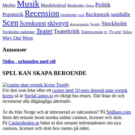
Musik
Politik
Musikfestival
Medier
Musikvideo
Opera
Recension
samhälle
Popmusik
Rockmusik
recensioner
rock
Scen
skivnytt
Scenkonst
Stockholm
skivrecension
Spotify
Teater
Teaterkritik
Video
Stockholms stadsteater
tv
Teaterrecension
TV-serie
Way Out West
Annonser
Shiba - urhunden med stil
SPEL KAN SKAPA BEROENDE
För den som letar efter ett
casino med 10 euro deposit utan svensk
licens
så är
SpelaCasino.io
en riktigt bra resurs. Där listar de och
recenserar alla tillgängliga alternativ.
Är du från Norge och är intresserad av nätcasinon? På
Spillsen.com
finns det senaste inom norska online casinon, licenser och slots.
På
Casinodealen.se
hittar ni den senaste informationen om nya
casinon, licenser och slots hos casino på nätet.