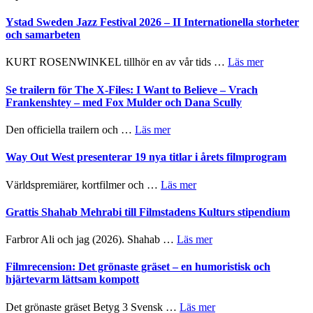
Ystad Sweden Jazz Festival 2026 – II Internationella storheter
och samarbeten
om
KURT ROSENWINKEL tillhör en av vår tids …
Läs mer
Ystad
Sweden
Se trailern för The X-Files: I Want to Believe – Vrach
Jazz
Frankenshtey – med Fox Mulder och Dana Scully
Festival
2026
om
Den officiella trailern och …
Läs mer
–
Se
II
trailern
Way Out West presenterar 19 nya titlar i årets filmprogram
Internatione
för
storheter
The
om
Världspremiärer, kortfilmer och …
Läs mer
och
X-
Way
samarbeten
Files:
Out
Grattis Shahab Mehrabi till Filmstadens Kulturs stipendium
I
West
Want
presenterar
om
Farbror Ali och jag (2026). Shahab …
Läs mer
to
19
Grattis
Believe
nya
Shahab
Filmrecension: Det grönaste gräset – en humoristisk och
–
titlar
Mehrabi
hjärtevarm lättsam kompott
Vrach
i
till
Frankenshtey
årets
Filmstadens
–
om
Det grönaste gräset Betyg 3 Svensk …
Läs mer
filmprogram