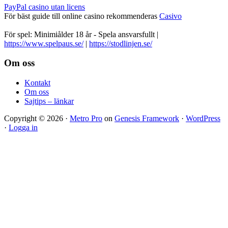
PayPal casino utan licens
För bäst guide till online casino rekommenderas
Casivo
För spel: Minimiålder 18 år - Spela ansvarsfullt |
https://www.spelpaus.se/
|
https://stodlinjen.se/
Footer
Om oss
Kontakt
Om oss
Sajtips – länkar
Copyright © 2026 ·
Metro Pro
on
Genesis Framework
·
WordPress
·
Logga in