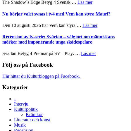
sång,
om
The Shadow´s Edge Betyg 4 Svensk …
Läs mer
på
musik,
Filmrecension:
Artipelag
samtal
The
Nu börjar valet synas i tv4 med Vem kan styra Mauri?
och
Shadow
teater
´s
om
Den 10 augusti 2026 har Vem kan styra …
Läs mer
Edge
Nu
–
börjar
Recension av tv-serie: Svärtan – välgjort om människans
rolig
valet
mörker med imponerande unga skådespelare
och
synas
spännande
i
om
Svärtan Betyg 4 Premiär på SVT Play: …
Läs mer
med
tv4
Recension
en
med
av
Följ oss på Facebook
Jackie
Vem
tv-
Chan
kan
serie:
i
Här hittar du Kulturbloggen på Facebook.
styra
Svärtan
storform
Mauri?
–
Kategorier
välgjort
om
..
människans
Intervju
mörker
Kulturpolitik
med
Krönikor
imponerande
Litteratur och konst
unga
Musik
skådespelare
Recension