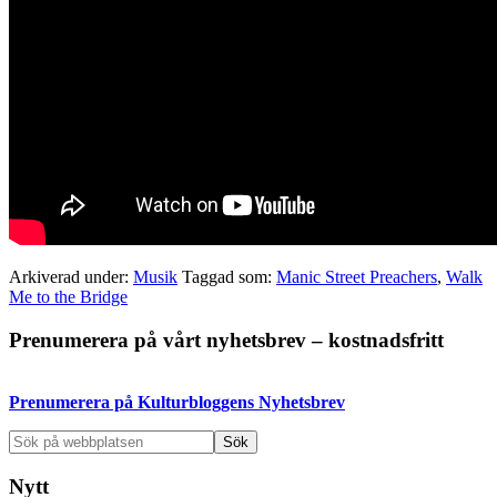
Arkiverad under:
Musik
Taggad som:
Manic Street Preachers
,
Walk
Me to the Bridge
Primärt
Prenumerera på vårt nyhetsbrev – kostnadsfritt
sidofält
Prenumerera på Kulturbloggens Nyhetsbrev
Sök
på
webbplatsen
Nytt