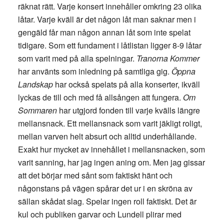
räknat rätt. Varje konsert innehåller omkring 23 olika
låtar. Varje kväll är det någon låt man saknar men i
gengäld får man någon annan låt som inte spelat
tidigare. Som ett fundament i låtlistan ligger 8-9 låtar
som varit med på alla spelningar.
Tranorna Kommer
har använts som inledning på samtliga gig.
Öppna
Landskap
har också spelats på alla konserter, ikväll
lyckas de till och med få allsången att fungera.
Om
Sommaren
har utgjord fonden till varje kvälls längre
mellansnack. Ett mellansnack som varit jäkligt roligt,
mellan varven helt absurt och alltid underhållande.
Exakt hur mycket av innehållet i mellansnacken, som
varit sanning, har jag ingen aning om. Men jag gissar
att det börjar med sånt som faktiskt hänt och
någonstans på vägen spårar det ur i en skröna av
sällan skådat slag. Spelar ingen roll faktiskt. Det är
kul och publiken garvar och Lundell plirar med