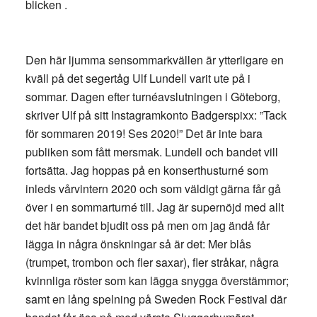
blicken .
Den här ljumma sensommarkvällen är ytterligare en
kväll på det segertåg Ulf Lundell varit ute på i
sommar. Dagen efter turnéavslutningen i Göteborg,
skriver Ulf på sitt Instagramkonto Badgerspixx: ”Tack
för sommaren 2019! Ses 2020!” Det är inte bara
publiken som fått mersmak. Lundell och bandet vill
fortsätta. Jag hoppas på en konserthusturné som
inleds vårvintern 2020 och som väldigt gärna får gå
över i en sommarturné till. Jag är supernöjd med allt
det här bandet bjudit oss på men om jag ändå får
lägga in några önskningar så är det: Mer blås
(trumpet, trombon och fler saxar), fler stråkar, några
kvinnliga röster som kan lägga snygga överstämmor;
samt en lång spelning på Sweden Rock Festival där