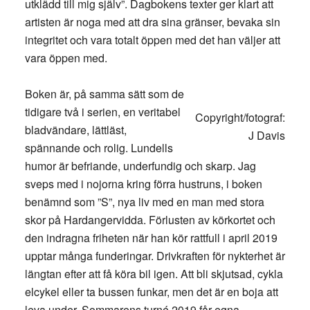
utklädd till mig själv”. Dagbokens texter ger klart att
artisten är noga med att dra sina gränser, bevaka sin
integritet och vara totalt öppen med det han väljer att
vara öppen med.
Boken är, på samma sätt som de
tidigare två i serien, en veritabel
Copyright/fotograf:
bladvändare, lättläst,
J Davis
spännande och rolig. Lundells
humor är befriande, underfundig och skarp. Jag
sveps med i nojorna kring förra hustruns, i boken
benämnd som ”S”, nya liv med en man med stora
skor på Hardangervidda. Förlusten av körkortet och
den indragna friheten när han kör rattfull i april 2019
upptar många funderingar. Drivkraften för nykterhet är
längtan efter att få köra bil igen. Att bli skjutsad, cykla
elcykel eller ta bussen funkar, men det är en boja att
leva under. Sommarens turné 2019 får egna