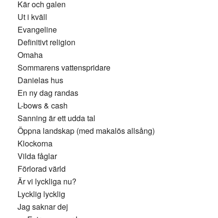
Kär och galen
Ut i kväll
Evangeline
Definitivt religion
Omaha
Sommarens vattenspridare
Danielas hus
En ny dag randas
L-bows & cash
Sanning är ett udda tal
Öppna landskap (med makalös allsång)
Klockorna
Vilda fåglar
Förlorad värld
Är vi lyckliga nu?
Lycklig lycklig
Jag saknar dej