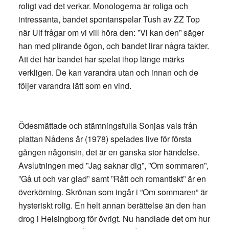
roligt vad det verkar. Monologerna är roliga och
intressanta, bandet spontanspelar Tush av ZZ Top
när Ulf frågar om vi vill höra den: ”Vi kan den” säger
han med plirande ögon, och bandet lirar några takter.
Att det här bandet har spelat ihop länge märks
verkligen. De kan varandra utan och innan och de
följer varandra lätt som en vind.
Ödesmättade och stämningsfulla Sonjas vals från
plattan Nådens år (1978) spelades live för första
gången någonsin, det är en ganska stor händelse.
Avslutningen med ”Jag saknar dig”, ”Om sommaren”,
”Gå ut och var glad” samt ”Rått och romantiskt” är en
överkörning. Skrönan som ingår i ”Om sommaren” är
hysteriskt rolig. En helt annan berättelse än den han
drog i Helsingborg för övrigt. Nu handlade det om hur