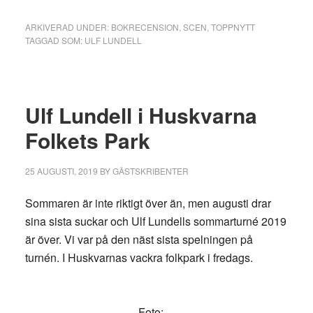
ARKIVERAD UNDER:
BOKRECENSION
,
SCEN
,
TOPPNYTT
TAGGAD SOM:
ULF LUNDELL
Ulf Lundell i Huskvarna
Folkets Park
25 AUGUSTI, 2019
BY
GÄSTSKRIBENTER
Sommaren är inte riktigt över än, men augusti drar
sina sista suckar och Ulf Lundells sommarturné 2019
är över. Vi var på den näst sista spelningen på
turnén. I Huskvarnas vackra folkpark i fredags.
Foto: