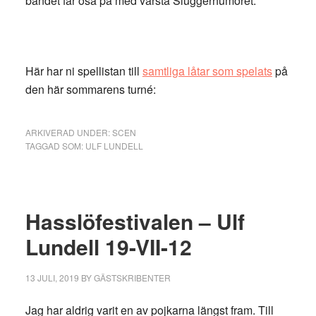
bandet får ösa på med värsta Sluggerhumöret.
Här har ni
s
pellistan till
samtliga låtar som spelats
på
den här sommarens turné:
ARKIVERAD UNDER:
SCEN
TAGGAD SOM:
ULF LUNDELL
Hasslöfestivalen – Ulf
Lundell 19-VII-12
13 JULI, 2019
BY
GÄSTSKRIBENTER
Jag har aldrig varit en av pojkarna längst fram. Till