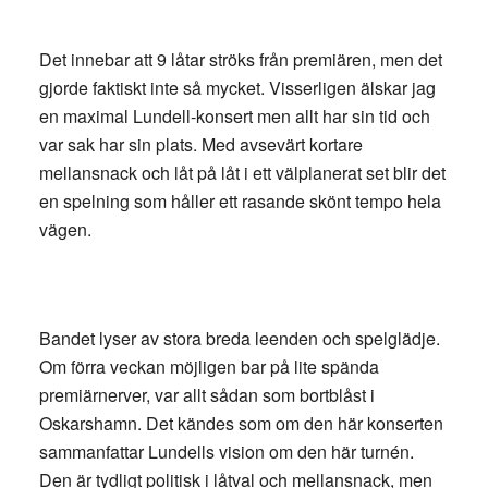
Det innebar att 9 låtar ströks från premiären, men det
gjorde faktiskt inte så mycket. Visserligen älskar jag
en maximal Lundell-konsert men allt har sin tid och
var sak har sin plats. Med avsevärt kortare
mellansnack och låt på låt i ett välplanerat set blir det
en spelning som håller ett rasande skönt tempo hela
vägen.
Bandet lyser av stora breda leenden och spelglädje.
Om förra veckan möjligen bar på lite spända
premiärnerver, var allt sådan som bortblåst i
Oskarshamn. Det kändes som om den här konserten
sammanfattar Lundells vision om den här turnén.
Den är tydligt politisk i låtval och mellansnack, men