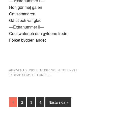
— Extranummer I —
Hon gör mej galen
Om sommaren
Gå ut och var glad
—Extranummer II—
Cool water på den gyldene fredrn
Folket bygger landet
ARKIVERAD UNDER:
MUSIK
,
SCEN
,
TOPPNYTT
TAGGAD SOM:
ULF LUNDELL
Sida
Sida
Sida
Sida
Go
1
2
3
4
Nästa sida »
to