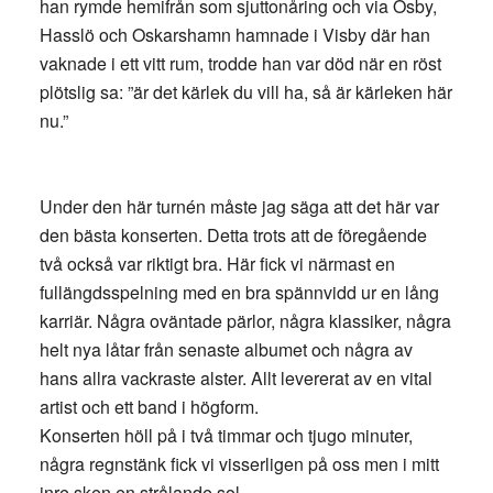
han rymde hemifrån som sjuttonåring och via Osby,
Hasslö och Oskarshamn hamnade i Visby där han
vaknade i ett vitt rum, trodde han var död när en röst
plötslig sa: ”är det kärlek du vill ha, så är kärleken här
nu.”
Under den här turnén måste jag säga att det här var
den bästa konserten. Detta trots att de föregående
två också var riktigt bra. Här fick vi närmast en
fullängdsspelning med en bra spännvidd ur en lång
karriär. Några oväntade pärlor, några klassiker, några
helt nya låtar från senaste albumet och några av
hans allra vackraste alster. Allt levererat av en vital
artist och ett band i högform.
Konserten höll på i två timmar och tjugo minuter,
några regnstänk fick vi visserligen på oss men i mitt
inre sken en strålande sol