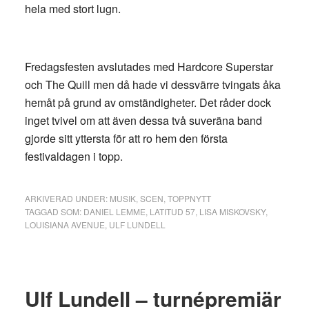
hela med stort lugn.
Fredagsfesten avslutades med Hardcore Superstar
och The Quill men då hade vi dessvärre tvingats åka
hemåt på grund av omständigheter. Det råder dock
inget tvivel om att även dessa två suveräna band
gjorde sitt yttersta för att ro hem den första
festivaldagen i topp.
ARKIVERAD UNDER:
MUSIK
,
SCEN
,
TOPPNYTT
TAGGAD SOM:
DANIEL LEMME
,
LATITUD 57
,
LISA MISKOVSKY
,
LOUISIANA AVENUE
,
ULF LUNDELL
Ulf Lundell – turnépremiär