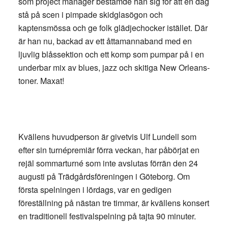
som project manager bestämde han sig för att en dag
stå på scen i pimpade skidglasögon och
kaptensmössa och ge folk glädjechocker istället. Där
är han nu, backad av ett åttamannaband med en
ljuvlig blåssektion och ett komp som pumpar på i en
underbar mix av blues, jazz och skitiga New Orleans-
toner. Maxat!
Kvällens huvudperson är givetvis Ulf Lundell som
efter sin turnépremiär förra veckan, har påbörjat en
rejäl sommarturné som inte avslutas förrän den 24
augusti på Trädgårdsföreningen i Göteborg. Om
första spelningen i lördags, var en gedigen
föreställning på nästan tre timmar, är kvällens konsert
en traditionell festivalspelning på tajta 90 minuter.