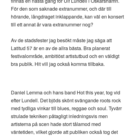
finnas en nästa gång för Ulf Lundell i Oskarshamn.
För den som saknade extranummer, och där till
hörande, långdraget inklappande, kan väl en konsert
till ett annat år vara extranummer nog?
Av de stadsfester jag besökt måste jag säga att
Latitud 57 är en av de allra bästa. Bra planerat
festivalområde, ambitiöst artistutbud och en väldigt
bra publik. Hit vill jag också komma tillbaka.
Daniel Lemma och hans band Hot this year, tog vid
efter Lundell. Det bjöds skönt svängande roots rock
med tydliga vinkar till blues, reggae och soul. Tyvärr
strulade tekniken påtagligt inledningsvis men
artisterna på scen hade stort tålamod med
väntetiden, vilket gjorde att publiken också tog det