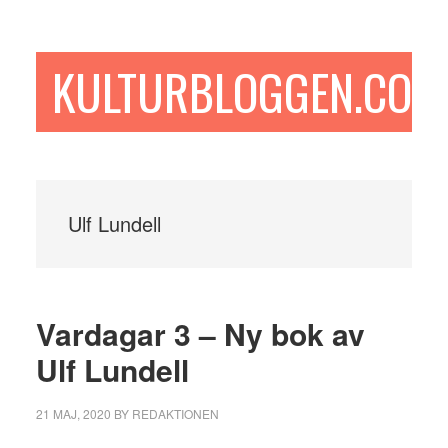
Hoppa
Hoppa
Hoppa
till
till
till
huvudinnehåll
det
sidfot
KULTURBLOGGEN.COM
primära
sidofältet
Ulf Lundell
Vardagar 3 – Ny bok av
Ulf Lundell
21 MAJ, 2020
BY
REDAKTIONEN