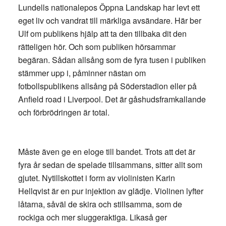
Lundells nationalepos Öppna Landskap har levt ett
eget liv och vandrat till märkliga avsändare. Här ber
Ulf om publikens hjälp att ta den tillbaka dit den
rätteligen hör. Och som publiken hörsammar
begäran. Sådan allsång som de fyra tusen i publiken
stämmer upp i, påminner nästan om
fotbollspublikens allsång på Söderstadion eller på
Anfield road i Liverpool. Det är gåshudsframkallande
och förbrödringen är total.
Måste även ge en eloge till bandet. Trots att det är
fyra år sedan de spelade tillsammans, sitter allt som
gjutet. Nytillskottet i form av violinisten Karin
Hellqvist är en pur injektion av glädje. Violinen lyfter
låtarna, såväl de skira och stillsamma, som de
rockiga och mer sluggeraktiga. Likaså ger