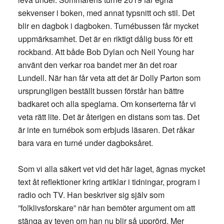
sekvenser i boken, med annat typsnitt och stil. Det
blir en dagbok i dagboken. Turnébussen får mycket
uppmärksamhet. Det är en riktigt dålig buss för ett
rockband. Att både Bob Dylan och Neil Young har
använt den verkar roa bandet mer än det roar
Lundell. När han får veta att det är Dolly Parton som
ursprungligen beställt bussen förstår han bättre
badkaret och alla speglarna. Om konserterna får vi
veta rätt lite. Det är återigen en distans som tas. Det
är inte en turnébok som erbjuds läsaren. Det råkar
bara vara en turné under dagboksåret.
Som vi alla säkert vet vid det här laget, ägnas mycket
text åt reflektioner kring artiklar i tidningar, program i
radio och TV. Han beskriver sig själv som
”folklivsforskare” när han bemöter argument om att
stänga av teven om han nu blir så upprörd. Mer