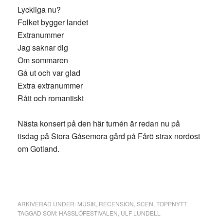
Lyckliga nu?
Folket bygger landet
Extranummer
Jag saknar dig
Om sommaren
Gå ut och var glad
Extra extranummer
Rått och romantiskt
Nästa konsert på den här turnén är redan nu på
tisdag på Stora Gåsemora gård på Fårö strax nordost
om Gotland.
ARKIVERAD UNDER:
MUSIK
,
RECENSION
,
SCEN
,
TOPPNYTT
TAGGAD SOM:
HASSLÖFESTIVALEN
,
ULF LUNDELL