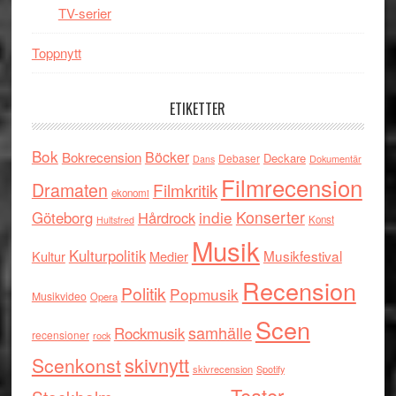
TV-serier
Toppnytt
ETIKETTER
Bok
Böcker
Bokrecension
Deckare
Debaser
Dokumentär
Dans
Filmrecension
Dramaten
Filmkritik
ekonomi
indie
Konserter
Göteborg
Hårdrock
Konst
Hultsfred
Musik
Kulturpolitik
Musikfestival
Kultur
Medier
Recension
Politik
Popmusik
Musikvideo
Opera
Scen
samhälle
Rockmusik
recensioner
rock
skivnytt
Scenkonst
skivrecension
Spotify
Teater