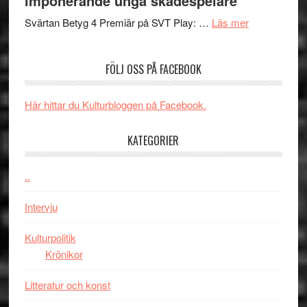
imponerande unga skådespelare
och
synas
spännande
om
i
Svärtan Betyg 4 Premiär på SVT Play: …
Läs mer
med
Recension
tv4
en
av
med
FÖLJ OSS PÅ FACEBOOK
Jackie
tv-
Vem
Chan
serie:
kan
i
Svärtan
styra
Här hittar du Kulturbloggen på Facebook.
storform
–
Mauri?
välgjort
KATEGORIER
om
människans
..
mörker
med
Intervju
imponerande
unga
Kulturpolitik
skådespelar
Krönikor
Litteratur och konst