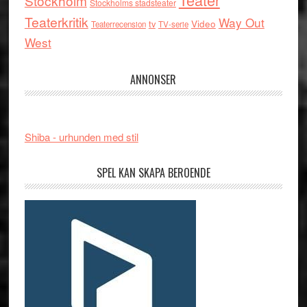
Stockholm
Stockholms stadsteater
Teaterkritik
Way Out
tv
Video
Teaterrecension
TV-serie
West
ANNONSER
Shiba - urhunden med stil
SPEL KAN SKAPA BEROENDE