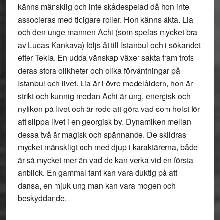
känns mänsklig och inte skådespelad då hon inte
associeras med tidigare roller. Hon känns äkta. Lia
och den unge mannen Achi (som spelas mycket bra
av Lucas Kankava) följs åt till Istanbul och i sökandet
efter Tekla. En udda vänskap växer sakta fram trots
deras stora olikheter och olika förväntningar på
Istanbul och livet. Lia är i övre medelåldern, hon är
strikt och kunnig medan Achi är ung, energisk och
nyfiken på livet och är redo att göra vad som helst för
att slippa livet i en georgisk by. Dynamiken mellan
dessa två är magisk och spännande. De skildras
mycket mänskligt och med djup i karaktärerna, både
är så mycket mer än vad de kan verka vid en första
anblick. En gammal tant kan vara duktig på att
dansa, en mjuk ung man kan vara mogen och
beskyddande.