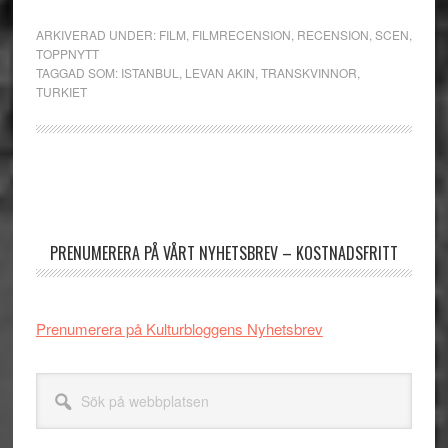
ARKIVERAD UNDER:
FILM
,
FILMRECENSION
,
RECENSION
,
SCEN
,
TOPPNYTT
TAGGAD SOM:
ISTANBUL
,
LEVAN AKIN
,
TRANSKVINNOR
,
TURKIET
Primärt
sidofält
PRENUMERERA PÅ VÅRT NYHETSBREV – KOSTNADSFRITT
Prenumerera på Kulturbloggens Nyhetsbrev
Sök
på
webbplatsen