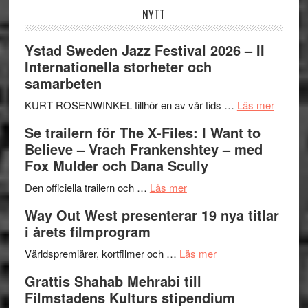
NYTT
Ystad Sweden Jazz Festival 2026 – II
Internationella storheter och
samarbeten
om
KURT ROSENWINKEL tillhör en av vår tids …
Läs mer
Ystad
Se trailern för The X-Files: I Want to
Swede
Believe – Vrach Frankenshtey – med
Jazz
Fox Mulder och Dana Scully
Festiva
om
2026
Den officiella trailern och …
Läs mer
Se
–
Way Out West presenterar 19 nya titlar
trailern
II
i årets filmprogram
för
Internat
The
om
storhet
Världspremiärer, kortfilmer och …
Läs mer
X-
Way
och
Grattis Shahab Mehrabi till
Files:
Out
samarb
Filmstadens Kulturs stipendium
I
West