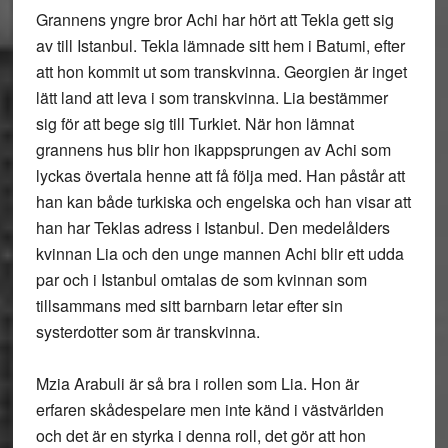
Grannens yngre bror Achi har hört att Tekla gett sig
av till Istanbul. Tekla lämnade sitt hem i Batumi, efter
att hon kommit ut som transkvinna. Georgien är inget
lätt land att leva i som transkvinna. Lia bestämmer
sig för att bege sig till Turkiet. När hon lämnat
grannens hus blir hon ikappsprungen av Achi som
lyckas övertala henne att få följa med. Han påstår att
han kan både turkiska och engelska och han visar att
han har Teklas adress i Istanbul. Den medelålders
kvinnan Lia och den unge mannen Achi blir ett udda
par och i Istanbul omtalas de som kvinnan som
tillsammans med sitt barnbarn letar efter sin
systerdotter som är transkvinna.
Mzia Arabuli är så bra i rollen som Lia. Hon är
erfaren skådespelare men inte känd i västvärlden
och det är en styrka i denna roll, det gör att hon