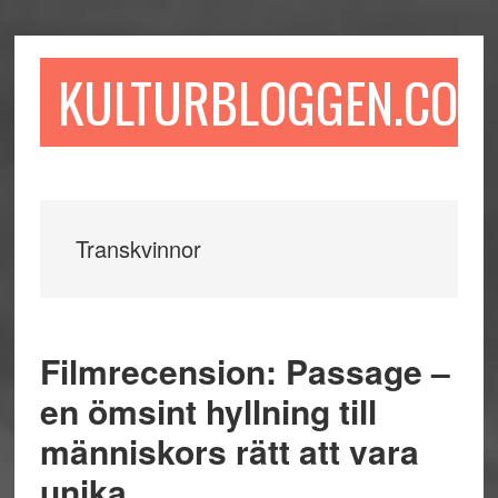
Hoppa
Hoppa
Hoppa
till
till
till
huvudinnehåll
det
sidfot
KULTURBLOGGEN.COM
primära
sidofältet
Transkvinnor
Filmrecension: Passage –
en ömsint hyllning till
människors rätt att vara
unika