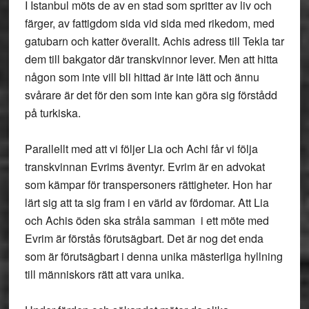
I Istanbul möts de av en stad som spritter av liv och
färger, av fattigdom sida vid sida med rikedom, med
gatubarn och katter överallt. Achis adress till Tekla tar
dem till bakgator där transkvinnor lever. Men att hitta
någon som inte vill bli hittad är inte lätt och ännu
svårare är det för den som inte kan göra sig förstådd
på turkiska.
Parallellt med att vi följer Lia och Achi får vi följa
transkvinnan Evrims äventyr. Evrim är en advokat
som kämpar för transpersoners rättigheter. Hon har
lärt sig att ta sig fram i en värld av fördomar. Att Lia
och Achis öden ska stråla samman i ett möte med
Evrim är förstås förutsägbart. Det är nog det enda
som är förutsägbart i denna unika mästerliga hyllning
till människors rätt att vara unika.