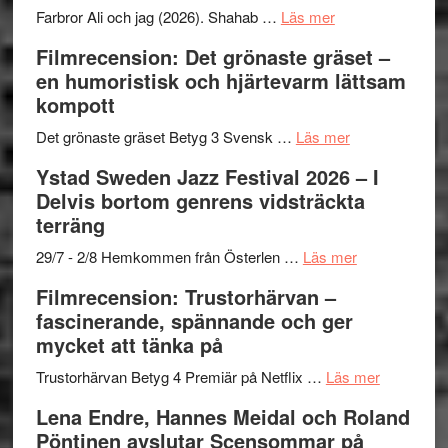
Want
presenterar
om
Farbror Ali och jag (2026). Shahab …
Läs mer
to
19
Grattis
Filmrecension: Det grönaste gräset –
Believe
nya
Shahab
en humoristisk och hjärtevarm lättsam
–
titlar
Mehrabi
kompott
Vrach
i
till
Frankenshtey
årets
Filmstadens
om
Det grönaste gräset Betyg 3 Svensk …
Läs mer
–
filmprogram
Kulturs
Filmrecension:
Ystad Sweden Jazz Festival 2026 – I
med
stipendium
Det
Delvis bortom genrens vidsträckta
Fox
grönaste
terräng
Mulder
gräset
och
–
om
29/7 - 2/8 Hemkommen från Österlen …
Läs mer
Dana
en
Ystad
Filmrecension: Trustorhärvan –
Scully
humoristisk
Sweden
fascinerande, spännande och ger
och
Jazz
mycket att tänka på
hjärtevarm
Festival
lättsam
2026
om
Trustorhärvan Betyg 4 Premiär på Netflix …
Läs mer
kompott
–
Filmrecens
Lena Endre, Hannes Meidal och Roland
I
Trustorhä
Pöntinen avslutar Scensommar på
Delvis
–