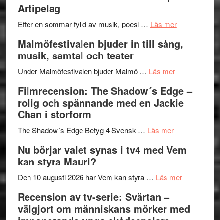
Artipelag
bortom
fascineran
genrens
om
spännand
Efter en sommar fylld av musik, poesi …
Läs mer
vidsträckta
Lena
och
Malmöfestivalen bjuder in till sång,
terräng
Endre,
ger
musik, samtal och teater
Hannes
mycket
om
Meidal
att
Under Malmöfestivalen bjuder Malmö …
Läs mer
Malmöfestiva
och
tänka
Filmrecension: The Shadow´s Edge –
bjuder
Roland
på
rolig och spännande med en Jackie
in
Pöntinen
Chan i storform
till
avslutar
om
sång,
Scensommar
The Shadow´s Edge Betyg 4 Svensk …
Läs mer
Filmrecension
musik,
på
Nu börjar valet synas i tv4 med Vem
The
samtal
Artipelag
kan styra Mauri?
Shadow
och
´s
teater
om
Den 10 augusti 2026 har Vem kan styra …
Läs mer
Edge
Nu
Recension av tv-serie: Svärtan –
–
börjar
välgjort om människans mörker med
rolig
valet