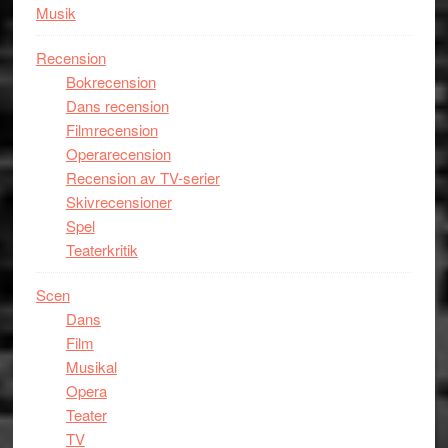
Musik
Recension
Bokrecension
Dans recension
Filmrecension
Operarecension
Recension av TV-serier
Skivrecensioner
Spel
Teaterkritik
Scen
Dans
Film
Musikal
Opera
Teater
TV