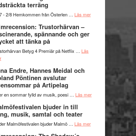
dsträckta terräng
gräset
–
om
/7 - 2/8 Hemkommen från Österlen …
Läs mer
en
Ystad
lmrecension: Trustorhärvan –
humoristisk
Sweden
scinerande, spännande och ger
och
Jazz
cket att tänka på
hjärtevarm
Festival
lättsam
2026
storhärvan Betyg 4 Premiär på Netflix …
Läs
om
kompott
–
r
Filmrecension:
I
na Endre, Hannes Meidal och
Trustorhärvan
Delvis
land Pöntinen avslutar
–
bortom
ensommar på Artipelag
fascinerande,
genrens
spännande
vidsträckta
om
er en sommar fylld av musik, poesi …
Läs mer
och
terräng
Lena
lmöfestivalen bjuder in till
ger
Endre,
ng, musik, samtal och teater
mycket
Hannes
att
om
Meidal
der Malmöfestivalen bjuder Malmö …
Läs mer
tänka
Malmöfestivalen
och
lmrecension: The Shadow´s