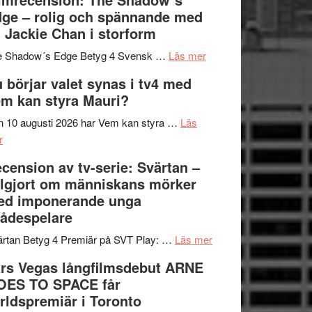
på
bjuder
Roland
ge – rolig och spännande med
in
Pöntinen
 Jackie Chan i storform
till
avslutar
om
sång,
Scensommar
e Shadow´s Edge Betyg 4 Svensk …
Läs mer
Filmrecension:
musik,
på
 börjar valet synas i tv4 med
The
samtal
Artipelag
m kan styra Mauri?
Shadow
och
´s
teater
 10 augusti 2026 har Vem kan styra …
Läs
om
Edge
r
Nu
–
cension av tv-serie: Svärtan –
börjar
rolig
lgjort om människans mörker
valet
och
ed imponerande unga
synas
spännande
ådespelare
i
med
tv4
en
om
rtan Betyg 4 Premiär på SVT Play: …
Läs mer
med
Jackie
Recension
rs Vegas långfilmsdebut ARNE
Vem
Chan
av
OES TO SPACE får
kan
i
tv-
rldspremiär i Toronto
styra
storform
serie: