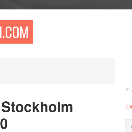
N.COM
Pr
si
 Stockholm
Pre
10
Sö
på