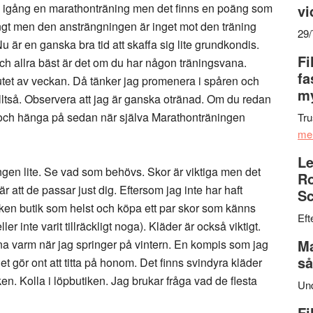
dra igång en marathonträning men det finns en poäng som
vi
långt men den ansträngningen är inget mot den träning
29
är en ganska bra tid att skaffa sig lite grundkondis.
Fi
 och allra bäst är det om du har någon träningsvana.
fa
lutet av veckan. Då tänker jag promenera i spåren och
my
ltså. Observera att jag är ganska otränad. Om du redan
t och hänga på sedan när själva Marathonträningen
Tru
me
Le
ngen lite. Se vad som behövs. Skor är viktiga men det
Ro
r att de passar just dig. Eftersom jag inte har haft
Sc
ilken butik som helst och köpa ett par skor som känns
Eft
ler inte varit tillräckligt noga). Kläder är också viktigt.
Ma
na varm när jag springer på vintern. En kompis som jag
så
et gör ont att titta på honom. Det finns svindyra kläder
. Kolla i löpbutiken. Jag brukar fråga vad de flesta
Un
Fi