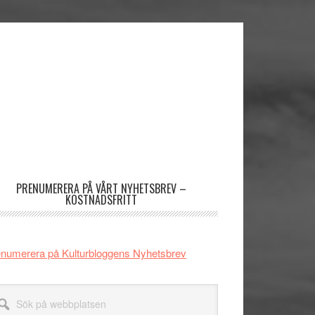
imärt
dofält
PRENUMERERA PÅ VÅRT NYHETSBREV –
KOSTNADSFRITT
numerera på Kulturbloggens Nyhetsbrev
k