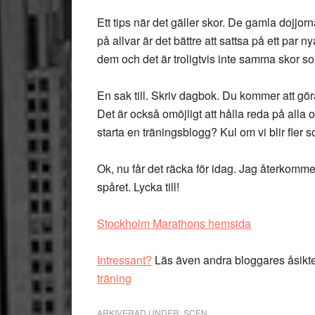
Ett tips när det gäller skor. De gamla dojjo
på allvar är det bättre att sattsa på ett pa
dem och det är troligtvis inte samma skor so
En sak till. Skriv dagbok. Du kommer att gör
Det är också omöjligt att hålla reda på alla 
starta en träningsblogg? Kul om vi blir fler s
Ok, nu får det räcka för idag. Jag återkomm
spåret. Lycka till!
Stockholm Marathons hemsida
Intressant?
Läs även andra bloggares åsikt
träning
ARKIVERAD UNDER:
SCEN