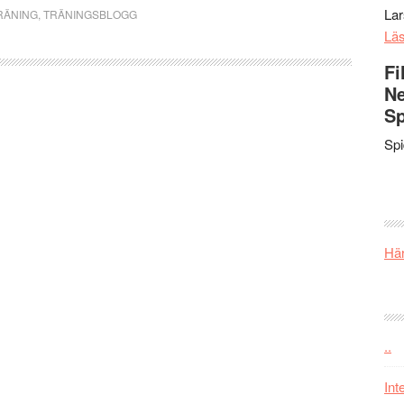
La
RÄNING
,
TRÄNINGSBLOGG
Lä
Fi
Ne
Sp
Sp
Här
..
Int