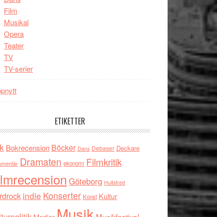
Film
Musikal
Opera
Teater
TV
TV-serier
pnytt
ETIKETTER
k
Böcker
Bokrecension
Deckare
Debaser
Dans
Dramaten
Filmkritik
umentär
ekonomi
ilmrecension
Göteborg
Hultsfred
indie
Konserter
rdrock
Kultur
Konst
Musik
turpolitik
Musikfestival
Medier