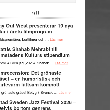
bplatsen
NYTT
y Out West presenterar 19 nya
tlar i årets filmprogram
om
ldspremiärer, kortfilmer och …
Läs mer
Way
attis Shahab Mehrabi till
Out
lmstadens Kulturs stipendium
West
presenterar
om
bror Ali och jag (2026). Shahab …
Läs mer
19
Grattis
lmrecension: Det grönaste
nya
Shahab
äset – en humoristisk och
titlar
Mehrabi
ärtevarm lättsam kompott
i
till
årets
Filmstadens
om
 grönaste gräset Betyg 3 Svensk …
Läs mer
filmprogram
Kulturs
Filmrecension:
tad Sweden Jazz Festival 2026 –
stipendium
Det
Delvis bortom genrens
grönaste