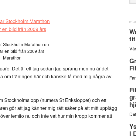
web
Wa
ti
är Stockholm Marathon en
Vär
Här en bild från 2009 års
Marathon
Gr
Fi
re. Det är ett tag sedan jag sprang men nu är det
kriva om träningen här och kanske få med mig några av
Far
Fi
gr
em Stockholmslopp (numera St Eriksloppet) och ett
hj
ren gör att jag känner mig rätt säker på att mitt upplägg
Det
r över femtio nu och inte vet hur min kropp kommer att
Ys
I 