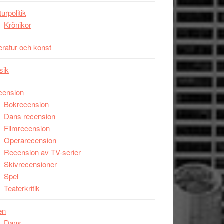
Man
turpolitik
filmen
Krönikor
någonsin
teratur och konst
sik
cension
Bokrecension
Dans recension
Filmrecension
Operarecension
Recension av TV-serier
Skivrecensioner
Spel
Teaterkritik
en
Dans