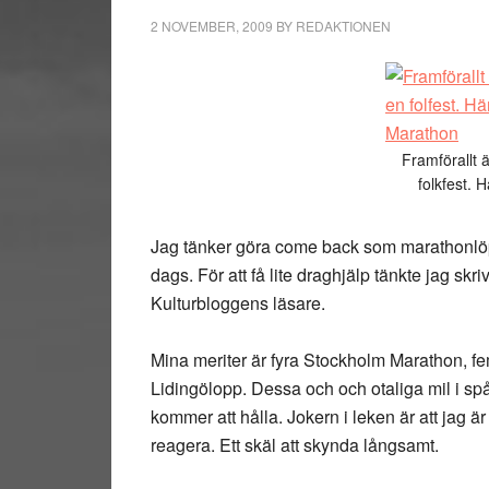
2 NOVEMBER, 2009
BY
REDAKTIONEN
Framförallt 
folkfest. 
Jag tänker göra come back som marathonlöpa
dags. För att få lite draghjälp tänkte jag s
Kulturbloggens läsare.
Mina meriter är fyra Stockholm Marathon, f
Lidingölopp. Dessa och och otaliga mil i spå
kommer att hålla. Jokern i leken är att jag ä
reagera. Ett skäl att skynda långsamt.