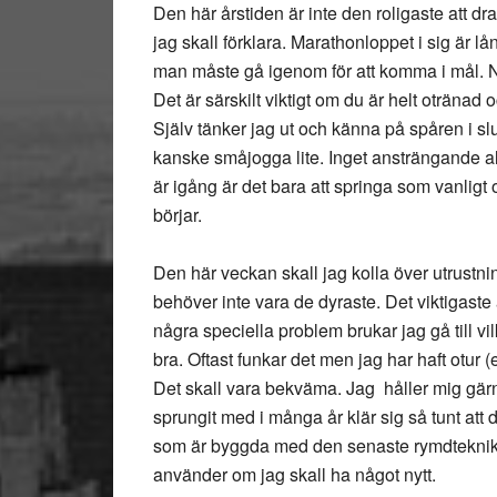
Den här årstiden är inte den roligaste att 
jag skall förklara. Marathonloppet i sig är 
man måste gå igenom för att komma i mål. Nu 
Det är särskilt viktigt om du är helt otränad
Själv tänker jag ut och känna på spåren i s
kanske småjogga lite. Inget ansträngande al
är igång är det bara att springa som vanlig
börjar.
Den här veckan skall jag kolla över utrustni
behöver inte vara de dyraste. Det viktigaste ä
några speciella problem brukar jag gå till v
bra. Oftast funkar det men jag har haft otur (el
Det skall vara bekväma. Jag håller mig gär
sprungit med i många år klär sig så tunt att d
som är byggda med den senaste rymdtekniken
använder om jag skall ha något nytt.