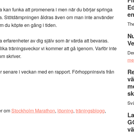
Ed
rna kan funka att promenera i men när du börjar springa
en
r nya. Stötdämpningen åldras även om man inte använder
Th
m du köpte en gång i tiden.
Nu
a erfarenheter av dig själv som är värda att bevaras.
Ve
olika träningsveckor vi kommer att gå igenom. Varför inte
Den
om skriver.
me
Re
er senare i veckan med en rapport. Förhoppninsvis från
vä
m
sk
Svä
er om
Stockholm Marathon
,
löpning
,
träningsblogg
,
La
G
vä