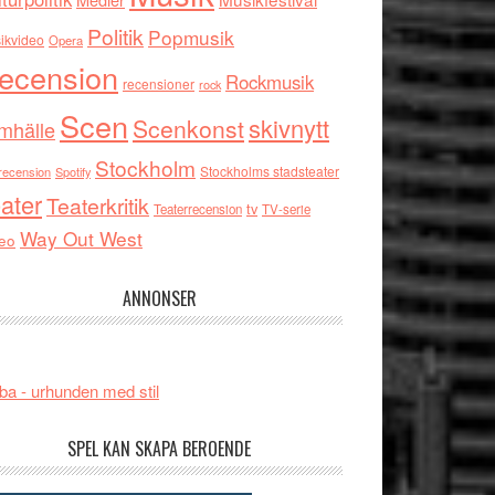
Politik
Popmusik
ikvideo
Opera
ecension
Rockmusik
recensioner
rock
Scen
skivnytt
Scenkonst
mhälle
Stockholm
Stockholms stadsteater
recension
Spotify
ater
Teaterkritik
tv
Teaterrecension
TV-serie
Way Out West
eo
ANNONSER
ba - urhunden med stil
SPEL KAN SKAPA BEROENDE