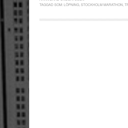
TAGGAD SOM:
LÖPNING
,
STOCKHOLM MARATHON
,
T