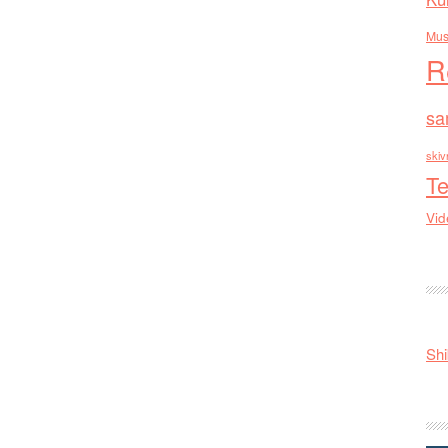
Mus
R
sa
skiv
Te
Vid
Shi