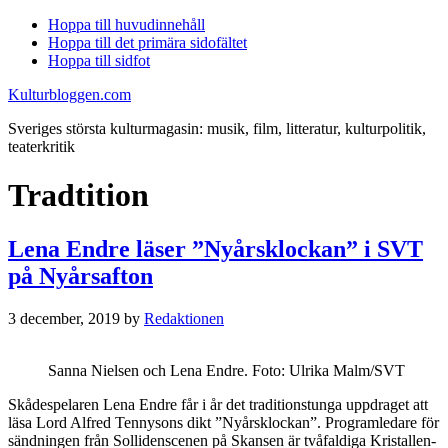
Hoppa till huvudinnehåll
Hoppa till det primära sidofältet
Hoppa till sidfot
Kulturbloggen.com
Sveriges största kulturmagasin: musik, film, litteratur, kulturpolitik,
teaterkritik
Tradtition
Lena Endre läser ”Nyårsklockan” i SVT
på Nyårsafton
3 december, 2019
by
Redaktionen
Sanna Nielsen och Lena Endre. Foto: Ulrika Malm/SVT
Skådespelaren Lena Endre får i år det traditionstunga uppdraget att
läsa Lord Alfred Tennysons dikt ”Nyårsklockan”. Programledare för
sändningen från Sollidenscenen på Skansen är tvåfaldiga Kristallen-