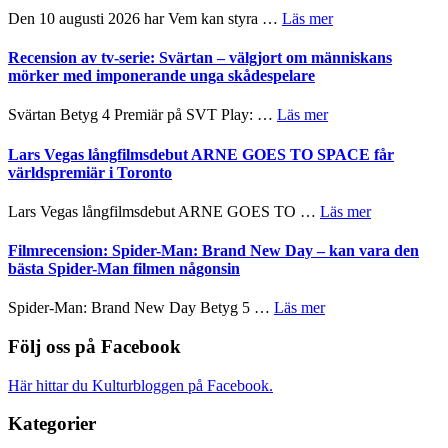
teater
´s
om
Den 10 augusti 2026 har Vem kan styra …
Läs mer
Edge
Nu
–
börjar
Recension av tv-serie: Svärtan – välgjort om människans
rolig
valet
mörker med imponerande unga skådespelare
och
synas
spännande
i
om
Svärtan Betyg 4 Premiär på SVT Play: …
Läs mer
med
tv4
Recension
en
med
av
Lars Vegas långfilmsdebut ARNE GOES TO SPACE får
Jackie
Vem
tv-
världspremiär i Toronto
Chan
kan
serie:
i
styra
Svärtan
storform
om
Lars Vegas långfilmsdebut ARNE GOES TO …
Läs mer
Mauri?
–
Lars
välgjort
Vegas
Filmrecension: Spider-Man: Brand New Day – kan vara den
om
långfilmsde
bästa Spider-Man filmen någonsin
människans
ARNE
mörker
GOES
om
Spider-Man: Brand New Day Betyg 5 …
Läs mer
med
TO
Filmrecension:
imponerande
SPACE
Spider-
Följ oss på Facebook
unga
får
Man:
skådespelare
världspremi
Brand
Här hittar du Kulturbloggen på Facebook.
i
New
Toronto
Day
Kategorier
–