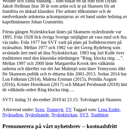
Wollter och Anna Stadling – som tolkar en låt från Bob Dylan.
Jakob Hellman firar 30 år som artist och är på Skansen för att
framföra en älskad klassiker. Fler artister tillkommer och de
medverkande artisterna ackompanjeras av ett band under ledning av
kapellmästaren Johan Granström.
Första gången Nyårsklockan lästes på Skansens nyårsfirande var
1895. Från 1928 fick övriga Sverige möjlighet att vara med och fira
via radio. Från 1977 har SVT varit på plats på Sollidenscenen på
nyårsafton. Mellan 1977 och 1982 var det Georg Rydeberg som
avslutade året med att läsa Nyårsklockan. 1983 tog Jarl Kulle över
traditionen med den klassiska inledningen ”Ring, klocka ring …”.
Mellan 1997 och 2000 läste Margaretha Krook den välkända
raderna och därefter var det Jan Malmsjö som läser Tennysons dikt
för Skansens publik och tv-tittarna från 2001-2013. Sedan 2014 har
Loa Falkman (2014), Malena Ernman (2015), Pernilla August
(2016), Krister Henrikson (2017) och Mikael Persbrandt (2018) läst
de välkända orden Ring klocka ring….
SVT1 tisdag 31 december 2019 kl 23.15: Tolvslaget på Skansen.
Arkiverad under:
Scen
,
Toppnytt
,
TV
Taggad som:
Lena Endre
,
Nyårsafton
,
Nyårsfirande
,
Nyårsklockan
,
SVT
,
Tradtition
Primärt
Prenumerera på vårt nyhetsbrev – kostnadsfritt