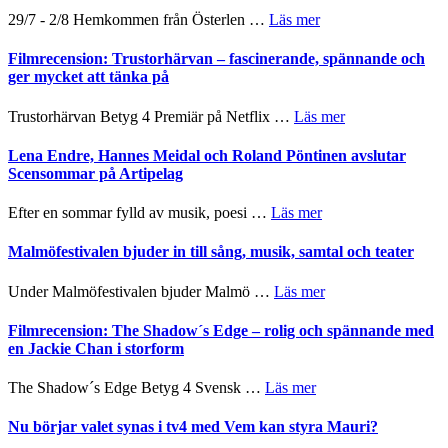
–
om
29/7 - 2/8 Hemkommen från Österlen …
Läs mer
en
Ystad
humoristisk
Sweden
Filmrecension: Trustorhärvan – fascinerande, spännande och
och
Jazz
ger mycket att tänka på
hjärtevarm
Festival
lättsam
2026
om
Trustorhärvan Betyg 4 Premiär på Netflix …
Läs mer
kompott
–
Filmrecension:
I
Trustorhärvan
Lena Endre, Hannes Meidal och Roland Pöntinen avslutar
Delvis
–
Scensommar på Artipelag
bortom
fascinerande,
genrens
spännande
om
Efter en sommar fylld av musik, poesi …
Läs mer
vidsträckta
och
Lena
terräng
ger
Endre,
Malmöfestivalen bjuder in till sång, musik, samtal och teater
mycket
Hannes
att
Meidal
om
Under Malmöfestivalen bjuder Malmö …
Läs mer
tänka
och
Malmöfestivalen
på
Roland
bjuder
Filmrecension: The Shadow´s Edge – rolig och spännande med
Pöntinen
in
en Jackie Chan i storform
avslutar
till
Scensommar
sång,
om
The Shadow´s Edge Betyg 4 Svensk …
Läs mer
på
musik,
Filmrecension:
Artipelag
samtal
The
Nu börjar valet synas i tv4 med Vem kan styra Mauri?
och
Shadow