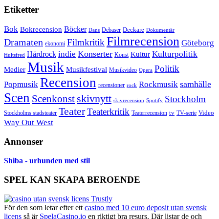
Etiketter
Bok
Bokrecension
Böcker
Deckare
Debaser
Dokumentär
Dans
Filmrecension
Dramaten
Filmkritik
Göteborg
ekonomi
Konserter
Hårdrock
indie
Kulturpolitik
Kultur
Konst
Hultsfred
Musik
Politik
Musikfestival
Medier
Musikvideo
Opera
Recension
samhälle
Popmusik
Rockmusik
recensioner
rock
Scen
skivnytt
Scenkonst
Stockholm
skivrecension
Spotify
Teater
Teaterkritik
Video
Stockholms stadsteater
tv
Teaterrecension
TV-serie
Way Out West
Annonser
Shiba - urhunden med stil
SPEL KAN SKAPA BEROENDE
För den som letar efter ett
casino med 10 euro deposit utan svensk
licens
så är
SpelaCasino.io
en riktigt bra resurs. Där listar de och