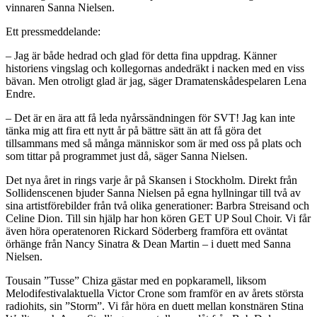
vinnaren Sanna Nielsen.
Ett pressmeddelande:
– Jag är både hedrad och glad för detta fina uppdrag. Känner
historiens vingslag och kollegornas andedräkt i nacken med en viss
bävan. Men otroligt glad är jag, säger Dramatenskådespelaren Lena
Endre.
– Det är en ära att få leda nyårssändningen för SVT! Jag kan inte
tänka mig att fira ett nytt år på bättre sätt än att få göra det
tillsammans med så många människor som är med oss på plats och
som tittar på programmet just då, säger Sanna Nielsen.
Det nya året in rings varje år på Skansen i Stockholm. Direkt från
Sollidenscenen bjuder Sanna Nielsen på egna hyllningar till två av
sina artistförebilder från två olika generationer: Barbra Streisand och
Celine Dion. Till sin hjälp har hon kören GET UP Soul Choir. Vi får
även höra operatenoren Rickard Söderberg framföra ett oväntat
örhänge från Nancy Sinatra & Dean Martin – i duett med Sanna
Nielsen.
Tousain ”Tusse” Chiza gästar med en popkaramell, liksom
Melodifestivalaktuella Victor Crone som framför en av årets största
radiohits, sin ”Storm”. Vi får höra en duett mellan konstnären Stina