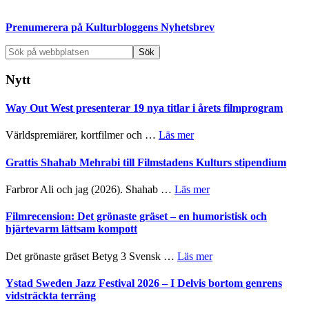
sidofält
Prenumerera på Kulturbloggens Nyhetsbrev
Sök
på
webbplatsen
Nytt
Way Out West presenterar 19 nya titlar i årets filmprogram
om
Världspremiärer, kortfilmer och …
Läs mer
Way
Out
Grattis Shahab Mehrabi till Filmstadens Kulturs stipendium
West
presenterar
om
Farbror Ali och jag (2026). Shahab …
Läs mer
19
Grattis
nya
Shahab
Filmrecension: Det grönaste gräset – en humoristisk och
titlar
Mehrabi
hjärtevarm lättsam kompott
i
till
årets
Filmstadens
om
Det grönaste gräset Betyg 3 Svensk …
Läs mer
filmprogram
Kulturs
Filmrecension:
stipendium
Det
Ystad Sweden Jazz Festival 2026 – I Delvis bortom genrens
grönaste
vidsträckta terräng
gräset