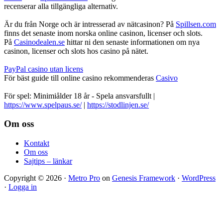
recenserar alla tillgängliga alternativ.
Är du från Norge och är intresserad av nätcasinon? På
Spillsen.com
finns det senaste inom norska online casinon, licenser och slots.
På
Casinodealen.se
hittar ni den senaste informationen om nya
casinon, licenser och slots hos casino på nätet.
PayPal casino utan licens
För bäst guide till online casino rekommenderas
Casivo
För spel: Minimiålder 18 år - Spela ansvarsfullt |
https://www.spelpaus.se/
|
https://stodlinjen.se/
Footer
Om oss
Kontakt
Om oss
Sajtips – länkar
Copyright © 2026 ·
Metro Pro
on
Genesis Framework
·
WordPress
·
Logga in