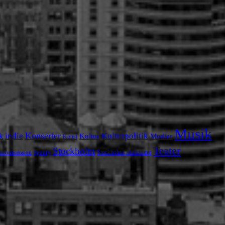
Musik
Konserter
k
indie
Kulturpolitik
Kultur
Medier
Konst
Teater
Stockholm
Stockholms stadsteater
skivrecension
Spotify