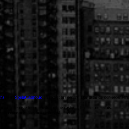
ens
så är
SpelaCasino.io
en riktigt bra resurs. Där listar de och recenserar
nns det senaste inom norska online casinon, licenser och slots.
 licenser och slots hos casino på nätet.