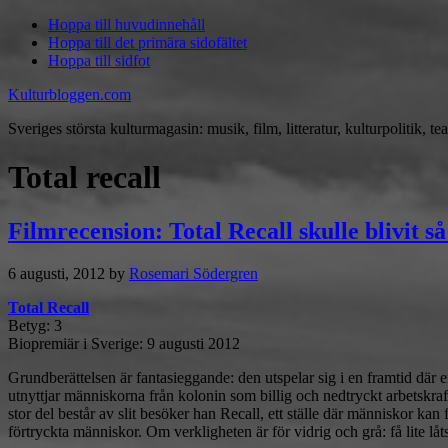
Hoppa till huvudinnehåll
Hoppa till det primära sidofältet
Hoppa till sidfot
Kulturbloggen.com
Sveriges största kulturmagasin: musik, film, litteratur, kulturpolitik, tea
Total recall
Filmrecension: Total Recall skulle blivit s
6 augusti, 2012
by
Rosemari Södergren
Total Recall
Betyg: 3
Biopremiär i Sverige: 9 augusti 2012
Grundberättelsen är fantasieggande: den utspelar sig i en framtid där en
utnyttjar människorna från kolonin som billig och nedtryckt arbetskraft
stor del består av slit besöker han Recall, ett ställe där människor k
förtryckta människor. Om verkligheten är för vidrig och grå: få lite l