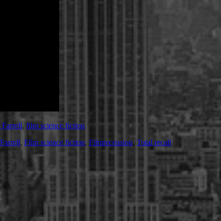
 Farrell
,
film science fiction
Farrell
,
Film science fiction
,
Filmrecension
,
Total recall