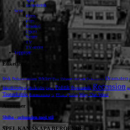
Spel
Teaterkritik
Scen
Dans
Film
Musikal
Opera
Teater
TV
TV-serier
Toppnytt
Etiketter
Dramaten
Bok
Bokrecension
Böcker
Deckare
Debaser
Dokumentär
Dans
Recension
Politik
Popmusik
Musikfestival
Musikvideo
re
Opera
Teaterkritik
Way Out West
Video
tv
Teaterrecension
TV-serie
Annonser
Shiba - urhunden med stil
SPEL KAN SKAPA BEROENDE