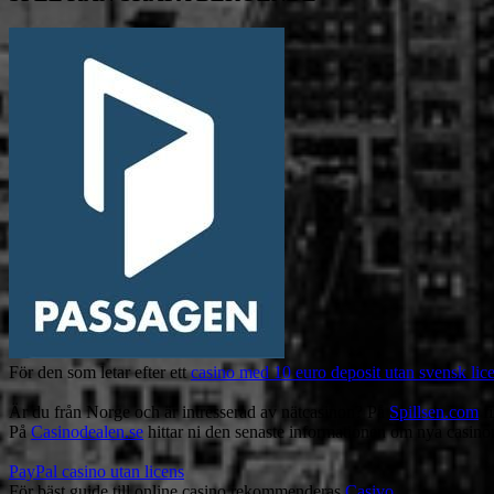
För den som letar efter ett
casino med 10 euro deposit utan svensk lic
Är du från Norge och är intresserad av nätcasinon? På
Spillsen.com
fi
På
Casinodealen.se
hittar ni den senaste informationen om nya casinon,
PayPal casino utan licens
För bäst guide till online casino rekommenderas
Casivo