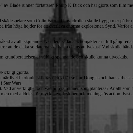
” av Blade runner-författaren Philip K Dick och har gjorts som film m
d skådespelare som Colin Farrell i huvudrollen skulle bygga mer på bra 
a från höga höjder för att överleva enorma explosioner. Synd. Varför a
ttråkad av allt skjutande. När flera sådana actionjakter är i full gång re
tror att de elaka soldaterna ska ha en chans att lyckas? Vad skulle hän
om grundberättelsen är väldigt spännande och skulle kunna utveckals.
kickligt gjorda.
är livet i kolonin skildras och vi får se hur Douglas och hans arbetskamra
 i Star Wars.
et. Vad är verklighet och vad är nya minnen som planteras? Är allt so
en med alldeles för mycket explosioner och meningslös action. Fast det