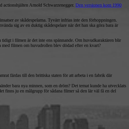
ed actionshjälten Arnold Schwarzenegger.
Den versionen kom 1990
insatser av skådespelarna. Tyvärr infrias inte den förhoppningen.
nvända sig av en duktig skådespelare när det han ska göra bara är
dan tidigt i filmen är det inte ens spännande. Om huvudkaraktären blir
da med filmen om huvudrollen blev dödad efter en kvart?
t färdas till den brittiska staten för att arbeta i en fabrik där
m händer bara nya minnen, som en dröm? Det temat kunde ha utvecklats
 finns ju en målgrupp för sådana filmer så den lär väl få en del