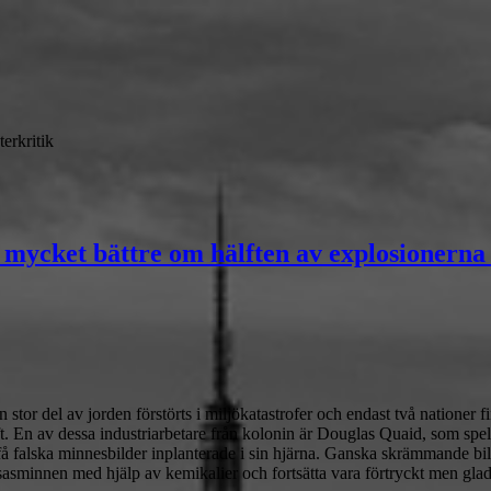
terkritik
å mycket bättre om hälften av explosionerna 
 stor del av jorden förstörts i miljökatastrofer och endast två nationer 
. En av dessa industriarbetare från kolonin är Douglas Quaid, som spelas
an få falska minnesbilder inplanterade i sin hjärna. Ganska skrämmande b
åtsasminnen med hjälp av kemikalier och fortsätta vara förtryckt men gla