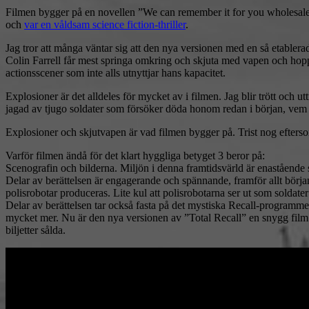
Filmen bygger på en novellen ”We can remember it for you wholesale
och
var en våldsam science fiction-thriller
.
Jag tror att många väntar sig att den nya versionen med en så etablera
Colin Farrell får mest springa omkring och skjuta med vapen och hopp
actionsscener som inte alls utnyttjar hans kapacitet.
Explosioner är det alldeles för mycket av i filmen. Jag blir trött och u
jagad av tjugo soldater som försöker döda honom redan i början, vem 
Explosioner och skjutvapen är vad filmen bygger på. Trist nog efters
Varför filmen ändå för det klart hyggliga betyget 3 beror på:
Scenografin och bilderna. Miljön i denna framtidsvärld är enastående s
Delar av berättelsen är engagerande och spännande, framför allt början n
polisrobotar produceras. Lite kul att polisrobotarna ser ut som soldater
Delar av berättelsen tar också fasta på det mystiska Recall-programm
mycket mer. Nu är den nya versionen av ”Total Recall” en snygg film m
biljetter sålda.