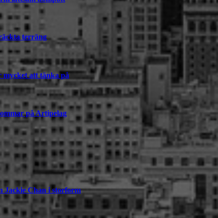
räckta terräng
r mycket att tänka på
sommar på Artipelag
n Jackie Chan i storform