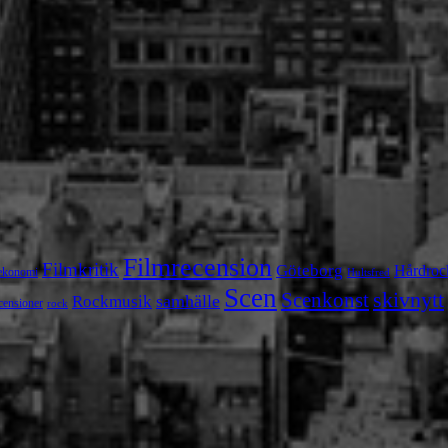
Filmrecension
Filmkritik
Göteborg
Hårdroc
ekonomi
Hultsfred
Scen
skivnytt
Scenkonst
samhälle
Rockmusik
censioner
rock