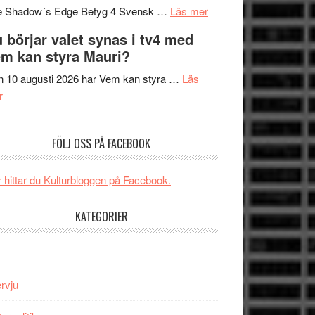
om
sång,
Scensommar
e Shadow´s Edge Betyg 4 Svensk …
Läs mer
Filmrecension:
musik,
på
 börjar valet synas i tv4 med
The
samtal
Artipelag
m kan styra Mauri?
Shadow
och
´s
teater
 10 augusti 2026 har Vem kan styra …
Läs
om
Edge
r
Nu
–
börjar
rolig
FÖLJ OSS PÅ FACEBOOK
valet
och
synas
spännande
i
med
 hittar du Kulturbloggen på Facebook.
tv4
en
med
Jackie
KATEGORIER
Vem
Chan
kan
i
styra
storform
Mauri?
ervju