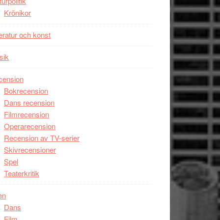
turpolitik
Krönikor
teratur och konst
sik
cension
Bokrecension
Dans recension
Filmrecension
Operarecension
Recension av TV-serier
Skivrecensioner
Spel
Teaterkritik
en
Dans
Film