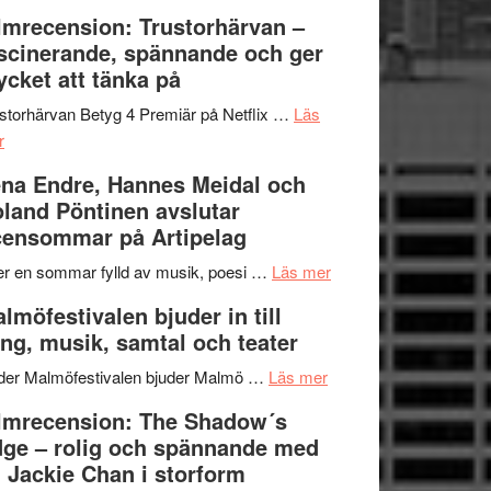
Dana
en
Ystad
lmrecension: Trustorhärvan –
Scully
humoristisk
Sweden
scinerande, spännande och ger
och
Jazz
cket att tänka på
hjärtevarm
Festival
lättsam
2026
storhärvan Betyg 4 Premiär på Netflix …
Läs
om
kompott
–
r
Filmrecension:
I
na Endre, Hannes Meidal och
Trustorhärvan
Delvis
land Pöntinen avslutar
–
bortom
ensommar på Artipelag
fascinerande,
genrens
spännande
vidsträckta
om
er en sommar fylld av musik, poesi …
Läs mer
och
terräng
Lena
lmöfestivalen bjuder in till
ger
Endre,
ng, musik, samtal och teater
mycket
Hannes
att
om
Meidal
der Malmöfestivalen bjuder Malmö …
Läs mer
tänka
Malmöfestivalen
och
lmrecension: The Shadow´s
på
bjuder
Roland
ge – rolig och spännande med
in
Pöntinen
 Jackie Chan i storform
till
avslutar