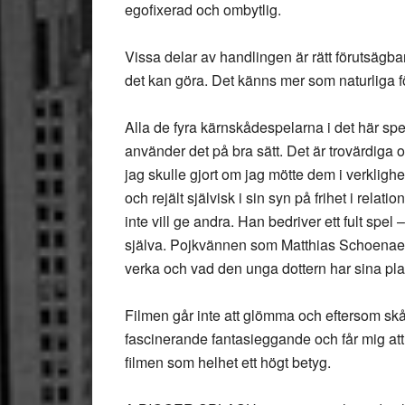
egofixerad och ombytlig.
Vissa delar av handlingen är rätt förutsägb
det kan göra. Det känns mer som naturliga f
Alla de fyra kärnskådespelarna i det här s
använder det på bra sätt. Det är trovärdiga 
jag skulle gjort om jag mötte dem i verklig
och rejält självisk i sin syn på frihet i relat
inte vill ge andra. Han bedriver ett fult spel
själva. Pojkvännen som Matthias Schoenaerts
verka och vad den unga dottern har sina pla
Filmen går inte att glömma och eftersom skå
fascinerande fantasieggande och får mig att v
filmen som helhet ett högt betyg.