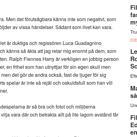
Fi
fa
ara. Men det förutsägbara känns inte som negativt, som
my
öljder av vissa händelser. Sådant som livet kan vara.
Tru
me
pelet är duktiga och regissören Luca Guadagnino
Le
och känns så äkta att jag retar mig enormt på dem, som
Ro
heten. Ralph Fiennes Harry är verkligen en jobbig person
Sc
ioner, en frihet som han utnyttjar för sin egen skull men
 – men det gör de andra också, fast de ljuger för sig
Eft
 spelar är inte så rejäl och oskuldsfull som han vill
Ma
ner.
så
Un
despelarna är så bra och fotot och miljöerna
ilja vara där och betrakta allt på lite lagom avstånd får
Fi
Ed
en