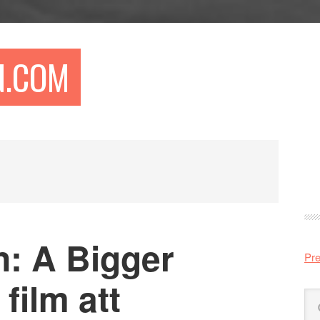
N.COM
Pr
si
n: A Bigger
Pre
film att
Sö
på