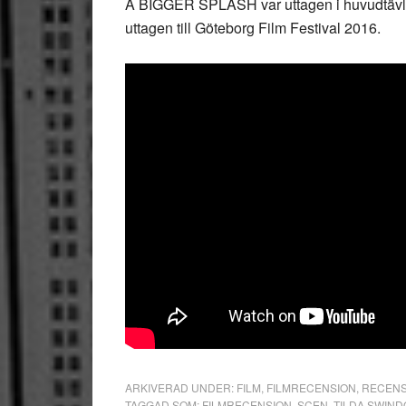
A BIGGER SPLASH var uttagen i huvudtävlan
uttagen till Göteborg Film Festival 2016.
ARKIVERAD UNDER:
FILM
,
FILMRECENSION
,
RECENS
TAGGAD SOM:
FILMRECENSION
,
SCEN
,
TILDA SWIN