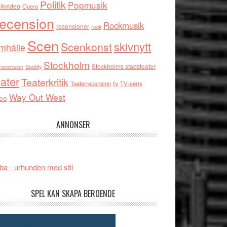
Politik
Popmusik
ikvideo
Opera
ecension
Rockmusik
recensioner
rock
Scen
skivnytt
Scenkonst
mhälle
Stockholm
Stockholms stadsteater
recension
Spotify
ater
Teaterkritik
tv
Teaterrecension
TV-serie
Way Out West
eo
ANNONSER
ba - urhunden med stil
SPEL KAN SKAPA BEROENDE