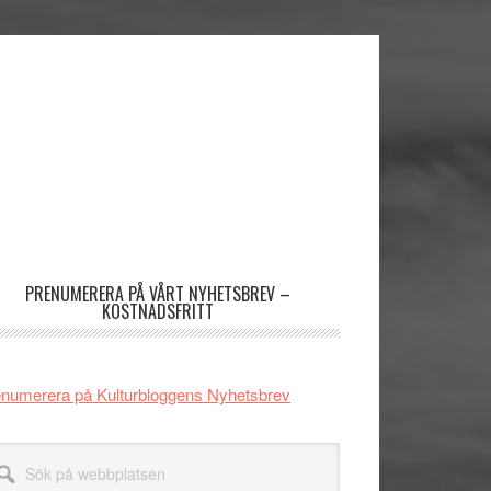
imärt
dofält
PRENUMERERA PÅ VÅRT NYHETSBREV –
KOSTNADSFRITT
numerera på Kulturbloggens Nyhetsbrev
k