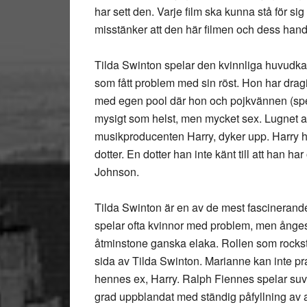
har sett den. Varje film ska kunna stå för sig
misstänker att den här filmen och dess hand
Tilda Swinton spelar den kvinnliga huvudkar
som fått problem med sin röst. Hon har dragit s
med egen pool där hon och pojkvännen (spe
mysigt som helst, men mycket sex. Lugnet a
musikproducenten Harry, dyker upp. Harry h
dotter. En dotter han inte känt till att han 
Johnson.
Tilda Swinton är en av de mest fascinerand
spelar ofta kvinnor med problem, men ångest 
åtminstone ganska elaka. Rollen som rockstj
sida av Tilda Swinton. Marianne kan inte pra
hennes ex, Harry. Ralph Fiennes spelar su
grad uppblandat med ständig påfyllning av a