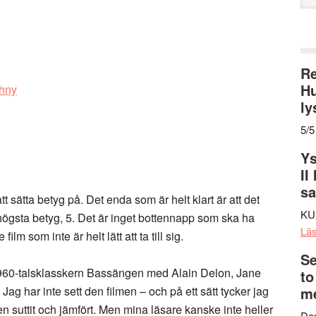
web
Re
Hu
ly
5/5
Ys
II
s
tt sätta betyg på. Det enda som är helt klart är att det
KU
t högsta betyg, 5. Det är inget bottennapp som ska ha
Lä
ilm som inte är helt lätt att ta till sig.
Se
 1960-talsklasskern Bassängen med Alain Delon, Jane
to
g har inte sett den filmen – och på ett sätt tycker jag
me
en suttit och jämfört. Men mina läsare kanske inte heller
Den