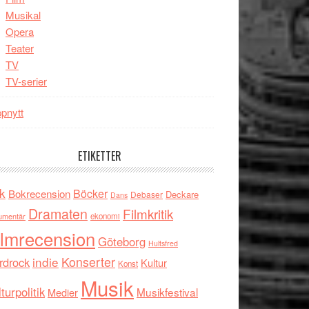
Musikal
Opera
Teater
TV
TV-serier
pnytt
ETIKETTER
k
Böcker
Bokrecension
Deckare
Debaser
Dans
Dramaten
Filmkritik
umentär
ekonomi
ilmrecension
Göteborg
Hultsfred
indie
Konserter
rdrock
Kultur
Konst
Musik
turpolitik
Musikfestival
Medier