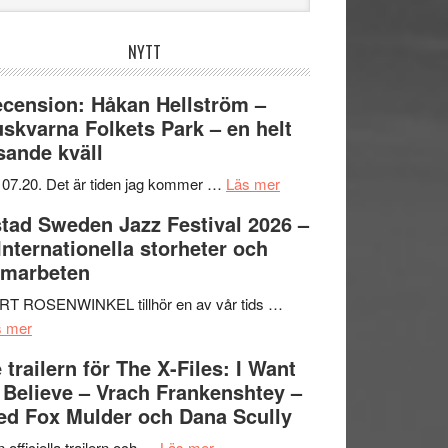
bplatsen
NYTT
cension: Håkan Hellström –
skvarna Folkets Park – en helt
sande kväll
om
 07.20. Det är tiden jag kommer …
Läs mer
Recension:
tad Sweden Jazz Festival 2026 –
Håkan
 Internationella storheter och
Hellström
amarbeten
–
Huskvarna
RT ROSENWINKEL tillhör en av vår tids …
om
Folkets
s mer
Ystad
Park
 trailern för The X-Files: I Want
Sweden
–
 Believe – Vrach Frankenshtey –
Jazz
en
d Fox Mulder och Dana Scully
Festival
helt
2026
om
lysande
 officiella trailern och …
Läs mer