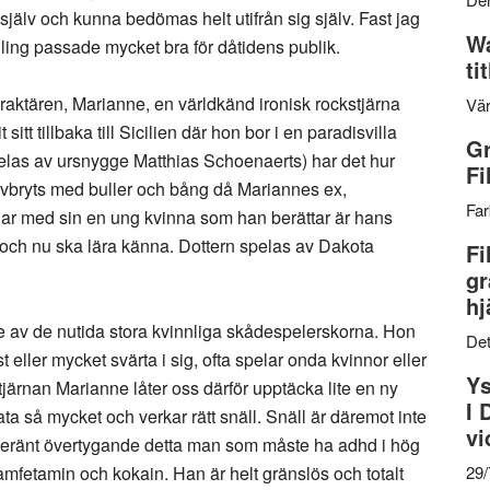
 själv och kunna bedömas helt utifrån sig själv. Fast jag
Wa
ling passade mycket bra för dåtidens publik.
ti
aktären, Marianne, en världkänd ironisk rockstjärna
Vär
itt tillbaka till Sicilien där hon bor i en paradisvilla
Gr
las av ursnygge Matthias Schoenaerts) har det hur
Fi
vbryts med buller och bång då Mariannes ex,
Far
ar med sin en ung kvinna som han berättar är hans
har och nu ska lära känna. Dottern spelas av Dakota
Fi
gr
hj
e av de nutida stora kvinnliga skådespelerskorna. Hon
Det
eller mycket svärta i sig, ofta spelar onda kvinnor eller
Ys
ärnan Marianne låter oss därför upptäcka lite en ny
I 
ta så mycket och verkar rätt snäll. Snäll är däremot inte
vi
veränt övertygande detta man som måste ha adhd i hög
mfetamin och kokain. Han är helt gränslös och totalt
29