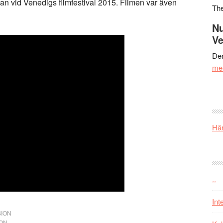
 vid Venedigs filmfestival 2015. Filmen var även
Th
Nu
Ve
Den
me
Här
..
Int
ION
DON