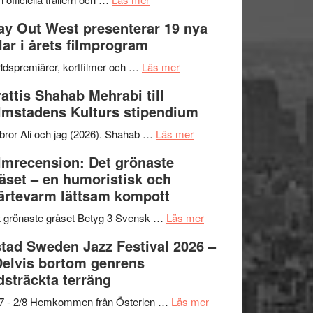
–
Se
kväll
y Out West presenterar 19 nya
II
trailern
tlar i årets filmprogram
Internationella
för
storheter
The
om
ldspremiärer, kortfilmer och …
Läs mer
och
X-
Way
attis Shahab Mehrabi till
samarbeten
Files:
Out
lmstadens Kulturs stipendium
I
West
Want
presenterar
om
bror Ali och jag (2026). Shahab …
Läs mer
to
19
Grattis
lmrecension: Det grönaste
Believe
nya
Shahab
äset – en humoristisk och
–
titlar
Mehrabi
ärtevarm lättsam kompott
Vrach
i
till
Frankenshtey
årets
Filmstadens
om
 grönaste gräset Betyg 3 Svensk …
Läs mer
–
filmprogram
Kulturs
Filmrecension:
tad Sweden Jazz Festival 2026 –
med
stipendium
Det
Delvis bortom genrens
Fox
grönaste
dsträckta terräng
Mulder
gräset
och
–
om
/7 - 2/8 Hemkommen från Österlen …
Läs mer