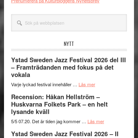
Prenumerera på Kulturbloggens Nyhetsbrev
Sök
på
webbplatsen
NYTT
Ystad Sweden Jazz Festival 2026 del III
– Framträdanden med fokus på det
vokala
om
Varje lyckad festival innehåller …
Läs mer
Ystad
Recension: Håkan Hellström –
Sweden
Huskvarna Folkets Park – en helt
Jazz
lysande kväll
Festival
2026
om
5/5 07.20. Det är tiden jag kommer …
Läs mer
del
Recension:
Ystad Sweden Jazz Festival 2026 – II
III
Håkan