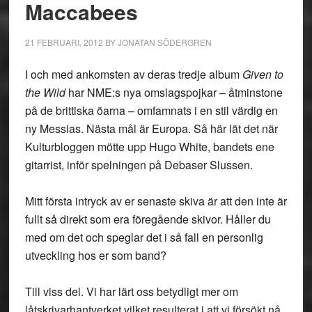
Maccabees
21 FEBRUARI, 2012
BY
JONATAN SÖDERGREN
I och med ankomsten av deras tredje album
Given to
the Wild
har NME:s nya omslagspojkar – åtminstone
på de brittiska öarna – omfamnats i en stil värdig en
ny Messias. Nästa mål är Europa. Så här lät det när
Kulturbloggen mötte upp Hugo White, bandets ene
gitarrist, inför spelningen på Debaser Slussen.
Mitt första intryck av er senaste skiva är att den inte är
fullt så direkt som era föregående skivor. Håller du
med om det och speglar det i så fall en personlig
utveckling hos er som band?
Till viss del. Vi har lärt oss betydligt mer om
låtskrivarhantverket vilket resulterat i att vi försökt nå