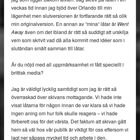
veckas tid innan jag bjöd över Orlando till min
lägenhet men slutversionen är fortfarande rätt så olik
min originalversion. En annan av ”mina” låtar är
Went
Away
även om det ibland är rätt så suddigt att urskilja
vem som skrivit vad då alla kommit med idéer som i
slutändan smält samman till låtar.
Är du nöjd med all uppmärksamhet ni fått speciellt i
brittisk media?
Jag är väldigt lycklig samtidigt som jag är rätt så
överraskad över skivans mottagande. Vi hade inte
visat låtarna för någon innan de var klara så vi hade
ingen aning om hur folk skulle reagera – vi hade
förberett oss för det värsta. Det faktum att skivan gått
hem så väl hos vår publik är viktigt för oss eftersom vi
lagt ner såpass mycket tid och arbete i den.