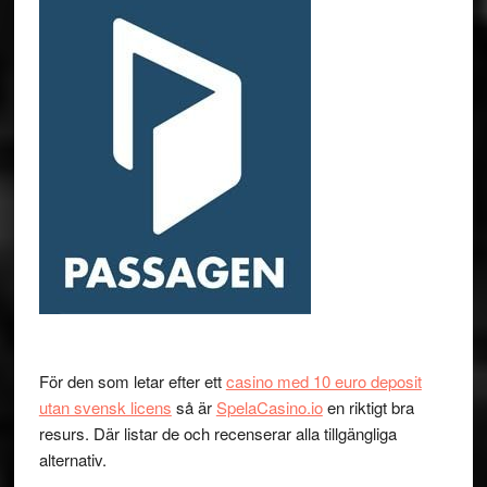
För den som letar efter ett
casino med 10 euro deposit
utan svensk licens
så är
SpelaCasino.io
en riktigt bra
resurs. Där listar de och recenserar alla tillgängliga
alternativ.