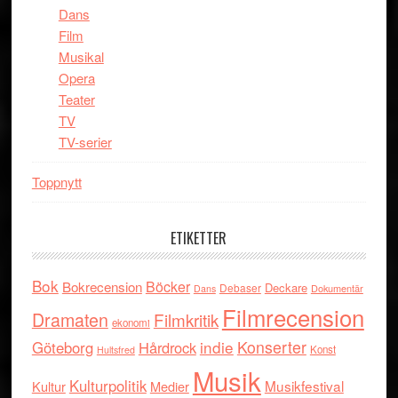
Dans
Film
Musikal
Opera
Teater
TV
TV-serier
Toppnytt
ETIKETTER
Bok
Böcker
Bokrecension
Deckare
Debaser
Dokumentär
Dans
Filmrecension
Dramaten
Filmkritik
ekonomi
indie
Konserter
Göteborg
Hårdrock
Konst
Hultsfred
Musik
Kulturpolitik
Musikfestival
Kultur
Medier