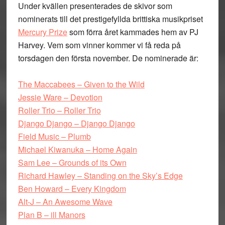
Under kvällen presenterades de skivor som
nominerats till det prestigefyllda brittiska musikpriset
Mercury Prize
som förra året kammades hem av PJ
Harvey. Vem som vinner kommer vi få reda på
torsdagen den första november. De nominerade är:
The Maccabees – Given to the Wild
Jessie Ware – Devotion
Roller Trio – Roller Trio
Django Django – Django Django
Field Music – Plumb
Michael Kiwanuka – Home Again
Sam Lee – Grounds of its Own
Richard Hawley – Standing on the Sky’s Edge
Ben Howard – Every Kingdom
Alt-J – An Awesome Wave
Plan B – ill Manors