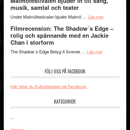
Malmöfestivalen bjuder in till sång,
terräng
Endre,
ger
musik, samtal och teater
Hannes
mycket
om
Meidal
att
Under Malmöfestivalen bjuder Malmö …
Läs mer
Malmöfestiva
och
tänka
Filmrecension: The Shadow´s Edge –
bjuder
Roland
på
rolig och spännande med en Jackie
in
Pöntinen
Chan i storform
till
avslutar
om
sång,
Scensommar
The Shadow´s Edge Betyg 4 Svensk …
Läs mer
Filmrecension
musik,
på
The
samtal
Artipelag
FÖLJ OSS PÅ FACEBOOK
Shadow
och
´s
teater
Edge
Här hittar du Kulturbloggen på Facebook.
–
rolig
KATEGORIER
och
spännande
..
med
en
Intervju