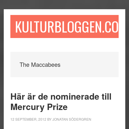
Hoppa
Hoppa
Hoppa
till
till
till
huvudinnehåll
det
sidfot
KULTURBLOGGEN.COM
primära
sidofältet
The Maccabees
Här är de nominerade till
Mercury Prize
12 SEPTEMBER, 2012
BY
JONATAN SÖDERGREN