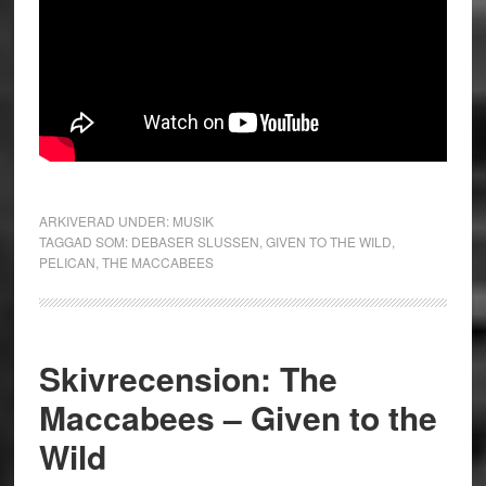
ARKIVERAD UNDER:
MUSIK
TAGGAD SOM:
DEBASER SLUSSEN
,
GIVEN TO THE WILD
,
PELICAN
,
THE MACCABEES
Skivrecension: The
Maccabees – Given to the
Wild