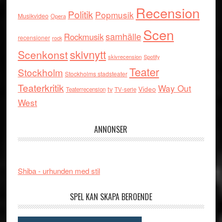
Recension
Politik
Popmusik
Musikvideo
Opera
Scen
samhälle
Rockmusik
recensioner
rock
skivnytt
Scenkonst
skivrecension
Spotify
Teater
Stockholm
Stockholms stadsteater
Teaterkritik
Way Out
tv
Video
Teaterrecension
TV-serie
West
ANNONSER
Shiba - urhunden med stil
SPEL KAN SKAPA BEROENDE