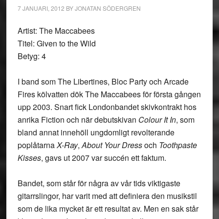
7 JANUARI, 2012
BY
JONATAN SÖDERGREN
Artist: The Maccabees
Titel: Given to the Wild
Betyg: 4
I band som The Libertines, Bloc Party och Arcade
Fires kölvatten dök The Maccabees för första gången
upp 2003. Snart fick Londonbandet skivkontrakt hos
anrika Fiction och när debutskivan
Colour It In
, som
bland annat innehöll ungdomligt revolterande
poplåtarna
X-Ray
,
About Your Dress
och
Toothpaste
Kisses
, gavs ut 2007 var succén ett faktum.
Bandet, som står för några av vår tids viktigaste
gitarrslingor, har varit med att definiera den musikstil
som de lika mycket är ett resultat av. Men en sak står