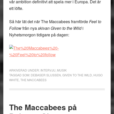
vår ambition definitivt att spela mer i Europa. Det är
ett löfte.
Så här lät det när The Maccabees framförde
Feel to
Follow
från nya
skivan Given to the Wild
i
Nyhetsmorgon tidigare på dagen:
ARKIVERAD UNDER:
INTERVJU
,
MUSIK
TAGGAD SOM:
DEBASER SLUSSEN
,
GIVEN TO THE WILD
,
HUGO
WHITE
,
THE MACCABEES
The Maccabees på