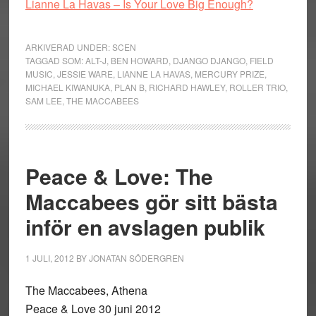
Lianne La Havas – Is Your Love Big Enough?
ARKIVERAD UNDER:
SCEN
TAGGAD SOM:
ALT-J
,
BEN HOWARD
,
DJANGO DJANGO
,
FIELD
MUSIC
,
JESSIE WARE
,
LIANNE LA HAVAS
,
MERCURY PRIZE
,
MICHAEL KIWANUKA
,
PLAN B
,
RICHARD HAWLEY
,
ROLLER TRIO
,
SAM LEE
,
THE MACCABEES
Peace & Love: The
Maccabees gör sitt bästa
inför en avslagen publik
1 JULI, 2012
BY
JONATAN SÖDERGREN
The Maccabees, Athena
Peace & Love 30 juni 2012