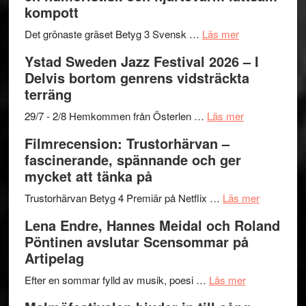
–
titlar
Mehrabi
kompott
Vrach
i
till
Frankenshtey
årets
Filmstadens
om
Det grönaste gräset Betyg 3 Svensk …
Läs mer
–
filmprogram
Kulturs
Filmrecension:
Ystad Sweden Jazz Festival 2026 – I
med
stipendium
Det
Delvis bortom genrens vidsträckta
Fox
grönaste
terräng
Mulder
gräset
och
–
om
29/7 - 2/8 Hemkommen från Österlen …
Läs mer
Dana
en
Ystad
Filmrecension: Trustorhärvan –
Scully
humoristisk
Sweden
fascinerande, spännande och ger
och
Jazz
mycket att tänka på
hjärtevarm
Festival
lättsam
2026
om
Trustorhärvan Betyg 4 Premiär på Netflix …
Läs mer
kompott
–
Filmrecens
Lena Endre, Hannes Meidal och Roland
I
Trustorhä
Pöntinen avslutar Scensommar på
Delvis
–
Artipelag
bortom
fascineran
genrens
om
spännand
Efter en sommar fylld av musik, poesi …
Läs mer
vidsträckta
Lena
och