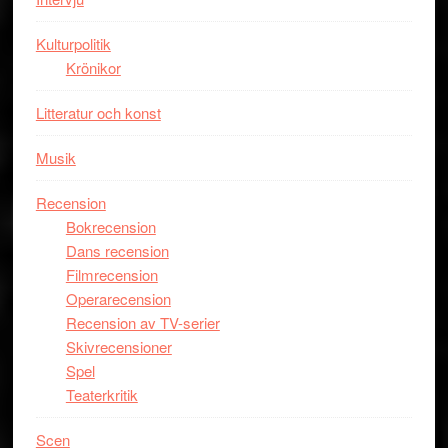
Jackie
Chan
Kulturpolitik
i
Krönikor
storform
Litteratur och konst
Musik
Recension
Bokrecension
Dans recension
Filmrecension
Operarecension
Recension av TV-serier
Skivrecensioner
Spel
Teaterkritik
Scen