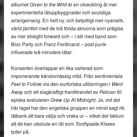
albumet
Given to the Wild
är en utveckling åt mer
experimentella låtuppbyggnader och svulstiga
arrangemang. En helt ny, och betydligt mer nyansrik,
värld jämfört med de två första skivorna som präglas
av mer straight forward och – i stil med band som
Bloc Party och Franz Ferdinand – post punk-
influerade två-minuters-låtar.
Konserten överlappar en lika varierad som
imponerande känslomässig vidd. Från sentimentala
Feel to Follow
via den eurforiska utlösningen i
Went
Away
och ett slagkraftigt framförandet av
Pelican
till
episka avslutaren
Grew Up At Midnight
. Ja, vid det
här laget har den engelska gruppen en minst sagt rik
låtbank att bara välja och vraka ur – vilket det faktum
att de kan utesluta en låt som
Toothpaste Kisses
tyder på.