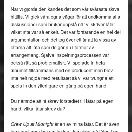
När vi gjorde den kändes det som vår svåraste skiva
hittills. Vi gick våra egna vägar för att undkomma alla
diskussioner som brukar uppstå när vi skriver låtar –
vilket inte var så enkelt. Det var fortfarande en hel del
argumentation och det tog över ett år att få vissa av
låtarna att låta som de gör nu i termer av
arrangemang. Själva inspelningsprocessen var
också rätt så problematisk. Vi spelade in hela
albumet tillsammans med en producent men blev
inte helt nöjda med resultatet så vi var tvungna att
spela in den ytterligare en gång på egen hand.
Du nämnde att ni skrev förstadiet till låtar på egen
hand, vilka låtar skrev du?
Grew Up at Midnight
är en av mina låtar. Det är även
jag som ligger bakom texten. Jag skrev på låten i en