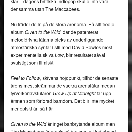
klar – dagens brittiska indiepop skulle inte vara
densamma utan The Maccabees.
Nu träder de in på de stora arenorna. På sitt tredje
album
Given to the Wild
, där de patenterat
melodidrivna låtarna bleks av underliggande
atmosfäriska syntar i stil med David Bowies mest
experimentella skiva
Low
, blir resultatet såväl
svulstigt som filmiskt.
Feel to Follow
, skivans höjdpunkt, tillhör de senaste
årens mest skrämmande vackra arenalåtar medan
fyrverkeriavslutaren
Grew Up at Midnight
tar upp
ämnen som förlorad barndom. Det blir inte mycket
mer episkt än så här.
Given to the Wild
är inget banbrytande album men
The Maccabees är precis så bra som ett indieband