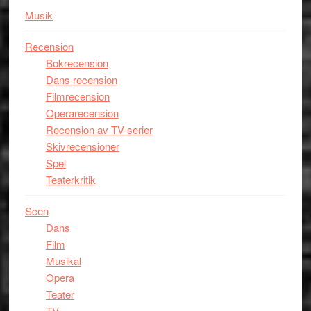
Musik
Recension
Bokrecension
Dans recension
Filmrecension
Operarecension
Recension av TV-serier
Skivrecensioner
Spel
Teaterkritik
Scen
Dans
Film
Musikal
Opera
Teater
TV