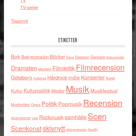
TV-serier
Toppnytt
ETIKETTER
Bok
Böcker
Bokrecension
Deckare
Debaser
Dokumentär
Dans
Filmrecension
Dramaten
Filmkritik
ekonomi
indie
Konserter
Göteborg
Hårdrock
Konst
Hultsfred
Musik
Kulturpolitik
Musikfestival
Kultur
Medier
Recension
Politik
Popmusik
Musikvideo
Opera
Scen
samhälle
Rockmusik
recensioner
rock
skivnytt
Scenkonst
skivrecension
Spotify