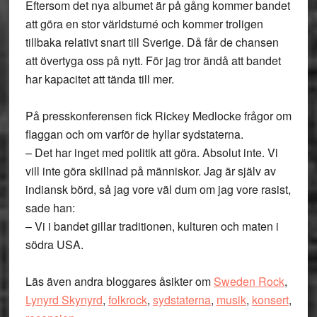
Eftersom det nya albumet är på gång kommer bandet
att göra en stor världsturné och kommer troligen
tillbaka relativt snart till Sverige. Då får de chansen
att övertyga oss på nytt. För jag tror ändå att bandet
har kapacitet att tända till mer.
På presskonferensen fick Rickey Medlocke frågor om
flaggan och om varför de hyllar sydstaterna.
– Det har inget med politik att göra. Absolut inte. Vi
vill inte göra skillnad på människor. Jag är själv av
indiansk börd, så jag vore väl dum om jag vore rasist,
sade han:
– Vi i bandet gillar traditionen, kulturen och maten i
södra USA.
Läs även andra bloggares åsikter om
Sweden Rock
,
Lynyrd Skynyrd
,
folkrock
,
sydstaterna
,
musik
,
konsert
,