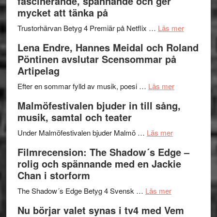
fascinerande, spännande och ger
och
Jazz
mycket att tänka på
hjärtevarm
Festival
lättsam
2026
om
Trustorhärvan Betyg 4 Premiär på Netflix …
Läs mer
kompott
–
Filmrecens
Lena Endre, Hannes Meidal och Roland
I
Trustorhä
Pöntinen avslutar Scensommar på
Delvis
–
Artipelag
bortom
fascineran
genrens
om
spännand
Efter en sommar fylld av musik, poesi …
Läs mer
vidsträckta
Lena
och
Malmöfestivalen bjuder in till sång,
terräng
Endre,
ger
musik, samtal och teater
Hannes
mycket
om
Meidal
att
Under Malmöfestivalen bjuder Malmö …
Läs mer
Malmöfestiva
och
tänka
Filmrecension: The Shadow´s Edge –
bjuder
Roland
på
rolig och spännande med en Jackie
in
Pöntinen
Chan i storform
till
avslutar
om
sång,
Scensommar
The Shadow´s Edge Betyg 4 Svensk …
Läs mer
Filmrecension
musik,
på
Nu börjar valet synas i tv4 med Vem
The
samtal
Artipelag