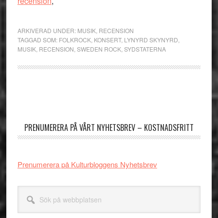
recension
,
ARKIVERAD UNDER:
MUSIK
,
RECENSION
TAGGAD SOM:
FOLKROCK
,
KONSERT
,
LYNYRD SKYNYRD
,
MUSIK
,
RECENSION
,
SWEDEN ROCK
,
SYDSTATERNA
Primärt
sidofält
PRENUMERERA PÅ VÅRT NYHETSBREV – KOSTNADSFRITT
Prenumerera på Kulturbloggens Nyhetsbrev
Sök
på
webbplatsen