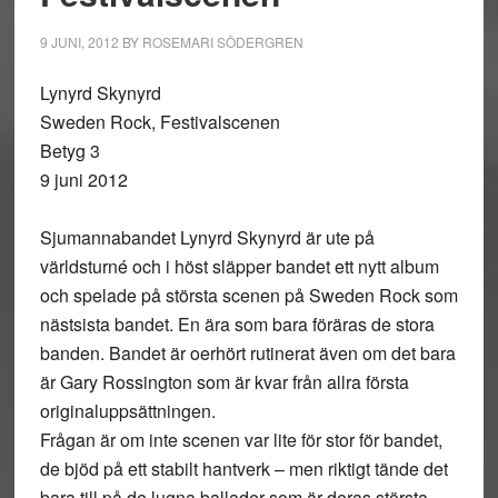
9 JUNI, 2012
BY
ROSEMARI SÖDERGREN
Lynyrd Skynyrd
Sweden Rock, Festivalscenen
Betyg 3
9 juni 2012
Sjumannabandet Lynyrd Skynyrd är ute på
världsturné och i höst släpper bandet ett nytt album
och spelade på största scenen på Sweden Rock som
nästsista bandet. En ära som bara föräras de stora
banden. Bandet är oerhört rutinerat även om det bara
är Gary Rossington som är kvar från allra första
originaluppsättningen.
Frågan är om inte scenen var lite för stor för bandet,
de bjöd på ett stabilt hantverk – men riktigt tände det
bara till på de lugna ballader som är deras största