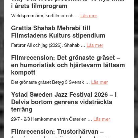
trailern
kväll
II
i årets filmprogram
för
Internat
The
om
storhet
Världspremiärer, kortfilmer och …
Läs mer
X-
Way
och
Grattis Shahab Mehrabi till
Files:
Out
samarb
Filmstadens Kulturs stipendium
I
West
Want
presenterar
om
Farbror Ali och jag (2026). Shahab …
Läs mer
to
19
Grattis
Filmrecension: Det grönaste gräset –
Believe
nya
Shahab
en humoristisk och hjärtevarm lättsam
–
titlar
Mehrabi
kompott
Vrach
i
till
Frankenshtey
årets
Filmstadens
om
Det grönaste gräset Betyg 3 Svensk …
Läs mer
–
filmprogram
Kulturs
Filmrecension:
Ystad Sweden Jazz Festival 2026 – I
med
stipendium
Det
Delvis bortom genrens vidsträckta
Fox
grönaste
terräng
Mulder
gräset
och
–
om
29/7 - 2/8 Hemkommen från Österlen …
Läs mer
Dana
en
Ystad
Filmrecension: Trustorhärvan –
Scully
humoristisk
Sweden