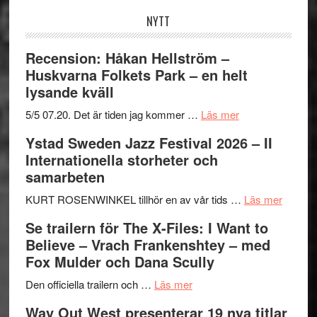
NYTT
Recension: Håkan Hellström –
Huskvarna Folkets Park – en helt
lysande kväll
om
5/5 07.20. Det är tiden jag kommer …
Läs mer
Recension:
Ystad Sweden Jazz Festival 2026 – II
Håkan
Internationella storheter och
Hellström
samarbeten
–
Huskvarna
om
KURT ROSENWINKEL tillhör en av vår tids …
Läs mer
Folkets
Ystad
Se trailern för The X-Files: I Want to
Park
Swede
Believe – Vrach Frankenshtey – med
–
Jazz
Fox Mulder och Dana Scully
en
Festiva
om
helt
2026
Den officiella trailern och …
Läs mer
Se
lysande
–
Way Out West presenterar 19 nya titlar