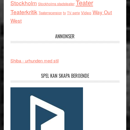
Teater
Stockholm
Stockholms stadsteater
Teaterkritik
Way Out
tv
Video
Teaterrecension
TV-serie
West
ANNONSER
Shiba - urhunden med stil
SPEL KAN SKAPA BEROENDE