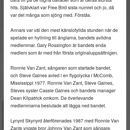
hits. Självklart var Free Bird sista numret och jo, då
var det många som sjöng med. Förstås.
Annars var väl den mest känslofyllda stunden när de
spelade en hyllning till änglarna, bandets avlidna
medlemmar. Gary Rossington är bandets enda
medlem som är med från första originaluppsättnigen.
Ronnie Van Zant, sångaren som startade bandet,
och Steve Gaines avled i en flygolycka i McComb,
Mississippi 1977. Ronnie Van Zant, Steve Gaines,
Steves syster Cassie Gaines och bandets manager
Dean Kilpatrick omkom. De överlevande
medlemmarna beslutade att lägga ned bandet.
Lynyrd Skynyrd återförenades 1987 med Ronnie Van
Zants yngste bror Johnny Van Zant som sångare.