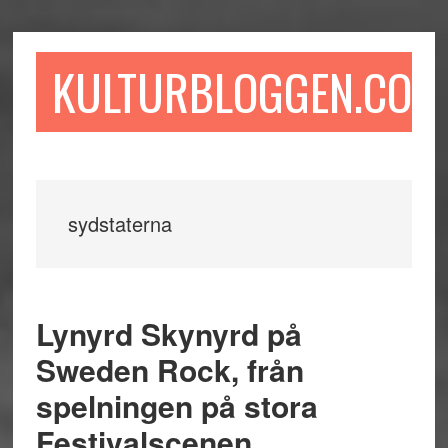
Hoppa
Hoppa
Hoppa
till
till
till
huvudinnehåll
det
sidfot
KULTURBLOGGEN.COM
primära
sidofältet
sydstaterna
Lynyrd Skynyrd på
Sweden Rock, från
spelningen på stora
Festivalscenen