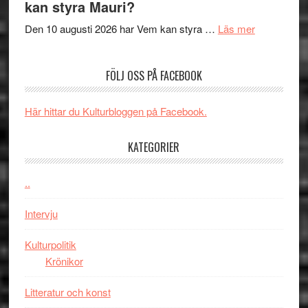
kan styra Mauri?
Shadow
och
´s
teater
om
Den 10 augusti 2026 har Vem kan styra …
Läs mer
Edge
Nu
–
börjar
FÖLJ OSS PÅ FACEBOOK
rolig
valet
och
synas
spännande
i
Här hittar du Kulturbloggen på Facebook.
med
tv4
en
med
KATEGORIER
Jackie
Vem
Chan
kan
..
i
styra
storform
Mauri?
Intervju
Kulturpolitik
Krönikor
Litteratur och konst