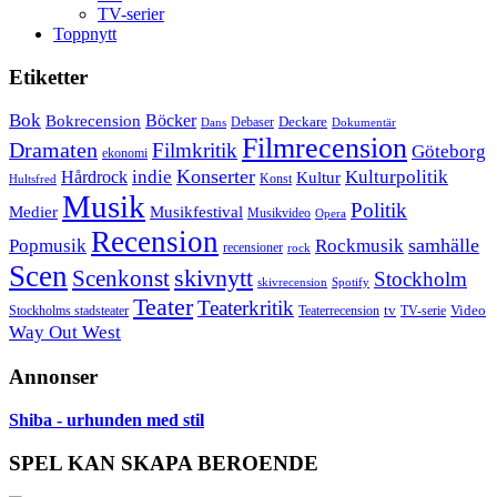
TV-serier
Toppnytt
Etiketter
Bok
Bokrecension
Böcker
Deckare
Debaser
Dokumentär
Dans
Filmrecension
Dramaten
Filmkritik
Göteborg
ekonomi
Konserter
Hårdrock
indie
Kulturpolitik
Kultur
Konst
Hultsfred
Musik
Politik
Musikfestival
Medier
Musikvideo
Opera
Recension
samhälle
Popmusik
Rockmusik
recensioner
rock
Scen
skivnytt
Scenkonst
Stockholm
skivrecension
Spotify
Teater
Teaterkritik
Video
Stockholms stadsteater
tv
Teaterrecension
TV-serie
Way Out West
Annonser
Shiba - urhunden med stil
SPEL KAN SKAPA BEROENDE