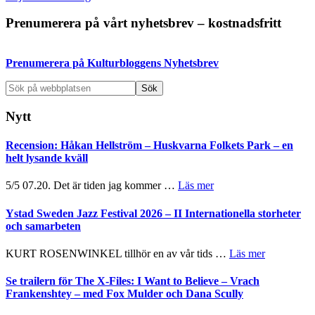
Primärt
Prenumerera på vårt nyhetsbrev – kostnadsfritt
sidofält
Prenumerera på Kulturbloggens Nyhetsbrev
Sök
på
webbplatsen
Nytt
Recension: Håkan Hellström – Huskvarna Folkets Park – en
helt lysande kväll
om
5/5 07.20. Det är tiden jag kommer …
Läs mer
Recension:
Håkan
Ystad Sweden Jazz Festival 2026 – II Internationella storheter
Hellström
och samarbeten
–
Huskvarna
om
KURT ROSENWINKEL tillhör en av vår tids …
Läs mer
Folkets
Ystad
Park
Sweden
Se trailern för The X-Files: I Want to Believe – Vrach
–
Jazz
Frankenshtey – med Fox Mulder och Dana Scully
en
Festival
helt