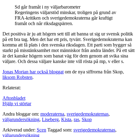
Sd går framåt i ny väljarbarometer
Regeringens väljarstöd minskar, troligen på grund av
FRA-kritiken och sverigedemokraterna går kraftigt
framåt och når riksdagspärren.
Det positiva är ju att högern sett till att banna ut sig ur svensk politik
på ett bra tag. Men det har ett pris, tyvärr. Sverigedemokraterna kan
komma att få plats i den svenska riksdagen. Ett parti som bygger så
starkt på misstänksamhet mot människor från andra länder. På ett sätt
är det kanske högern som banat väg för dem genom att svika sina
väljare. Och dessa väljare kanske inte vill rösta på mp, v eller s.
Jonas Morian har också bloggat
om de nya siffrorna från Skop,
liksom Robsten
.
Relaterat:
Aftonbladet
Hjälp vi störtar
Andra bloggar om:
moderaterna
,
sverigedemokraternas
,
väljarundersökning
,
Liseberg
,
Kista
,
ras
,
Skop
Arkiverad under:
Scen
Taggad som:
sverigedemokraternas
,
väljarundersökning