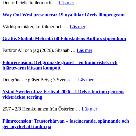
2026
om
Den officiella trailern och …
Läs mer
lysande
–
Se
kväll
II
trailern
Way Out West presenterar 19 nya titlar i årets filmprogram
Internatione
för
storheter
The
om
Världspremiärer, kortfilmer och …
Läs mer
och
X-
Way
samarbeten
Files:
Out
Grattis Shahab Mehrabi till Filmstadens Kulturs stipendium
I
West
Want
presenterar
om
Farbror Ali och jag (2026). Shahab …
Läs mer
to
19
Grattis
Believe
nya
Shahab
Filmrecension: Det grönaste gräset – en humoristisk och
–
titlar
Mehrabi
hjärtevarm lättsam kompott
Vrach
i
till
Frankenshtey
årets
Filmstadens
–
om
Det grönaste gräset Betyg 3 Svensk …
Läs mer
filmprogram
Kulturs
med
Filmrecension:
stipendium
Fox
Det
Ystad Sweden Jazz Festival 2026 – I Delvis bortom genrens
Mulder
grönaste
vidsträckta terräng
och
gräset
Dana
–
om
29/7 - 2/8 Hemkommen från Österlen …
Läs mer
Scully
en
Ystad
humoristisk
Sweden
Filmrecension: Trustorhärvan – fascinerande, spännande och
och
Jazz
ger mycket att tänka på
hjärtevarm
Festival
lättsam
2026