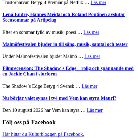
om
Trustorhärvan Betyg 4 Premiär på Netflix …
Läs mer
kompott
–
Filmrecension:
I
Trustorhärvan
Lena Endre, Hannes Meidal och Roland Pöntinen avslutar
Delvis
–
Scensommar på Artipelag
bortom
fascinerande,
genrens
spännande
om
Efter en sommar fylld av musik, poesi …
Läs mer
vidsträckta
och
Lena
terräng
ger
Endre,
Malmöfestivalen bjuder in till sång, musik, samtal och teater
mycket
Hannes
att
Meidal
om
Under Malmöfestivalen bjuder Malmö …
Läs mer
tänka
och
Malmöfestivalen
på
Roland
bjuder
Filmrecension: The Shadow´s Edge – rolig och spännande med
Pöntinen
in
en Jackie Chan i storform
avslutar
till
Scensommar
sång,
om
The Shadow´s Edge Betyg 4 Svensk …
Läs mer
på
musik,
Filmrecension:
Artipelag
samtal
The
Nu börjar valet synas i tv4 med Vem kan styra Mauri?
och
Shadow
teater
´s
om
Den 10 augusti 2026 har Vem kan styra …
Läs mer
Edge
Nu
–
börjar
Följ oss på Facebook
rolig
valet
och
synas
Här hittar du Kulturbloggen på Facebook.
spännande
i