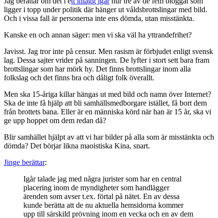
Jag berättar om det i e
tt inlägg igår
hur tre av de fem bloggat som
ligger i topp under politik där hänger ut våldsbrottslingar med bild.
Och i vissa fall är personerna inte ens dömda, utan misstänkta.
Kanske en och annan säger: men vi ska väl ha yttrandefrihet?
Javisst. Jag tror inte på censur. Men rasism är förbjudet enligt svensk
lag. Dessa sajter vrider på sanningen. De lyfter i stort sett bara fram
brottslingar som har mörk hy. Det finns brottslingar inom alla
folkslag och det finns bra och dåligt folk överallt.
Men ska 15-åriga killar hängas ut med bild och namn över Internet?
Ska de inte få hjälp att bli samhällsmedborgare istället, få bort dem
från brottets bana. Eller är en människa körd när han är 15 år, ska vi
ge upp hoppet om dem redan då?
Blir samhället hjälpt av att vi har bilder på alla som är misstänkta och
dömda? Det börjar likna maoistiska Kina, snart.
Jinge berättar
:
Igår talade jag med några jurister som har en central
placering inom de myndigheter som handlägger
ärenden som avser t.ex. förtal på nätet. En av dessa
kunde berätta att de nu aktuella hemsidorna kommer
upp till särskild prövning inom en vecka och en av dem