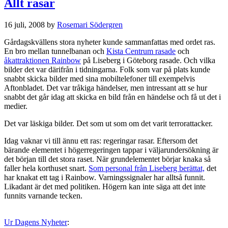
Allt rasar
16 juli, 2008
by
Rosemari Södergren
Gårdagskvällens stora nyheter kunde sammanfattas med ordet ras.
En bro mellan tunnelbanan och
Kista Centrum rasade
och
åkattraktionen Rainbow
på Liseberg i Göteborg rasade. Och vilka
bilder det var därifrån i tidningarna. Folk som var på plats kunde
snabbt skicka bilder med sina mobiltelefoner till exempelvis
Aftonbladet. Det var tråkiga händelser, men intressant att se hur
snabbt det går idag att skicka en bild från en händelse och få ut det i
medier.
Det var läskiga bilder. Det som ut som om det varit terrorattacker.
Idag vaknar vi till ännu ett ras: regeringar rasar. Eftersom det
bärande elementet i högerregeringen tappar i väljarundersökning är
det början till det stora raset. När grundelementet börjar knaka så
faller hela korthuset snart.
Som personal från Liseberg berättat,
det
har knakat ett tag i Rainbow. Varningssignaler har alltså funnit.
Likadant är det med politiken. Högern kan inte säga att det inte
funnits varnande tecken.
Ur Dagens Nyheter
: