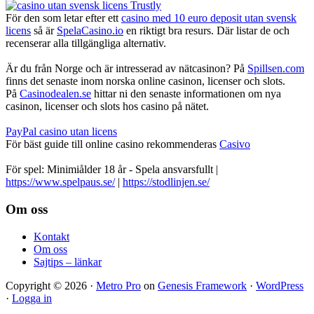
För den som letar efter ett
casino med 10 euro deposit utan svensk
licens
så är
SpelaCasino.io
en riktigt bra resurs. Där listar de och
recenserar alla tillgängliga alternativ.
Är du från Norge och är intresserad av nätcasinon? På
Spillsen.com
finns det senaste inom norska online casinon, licenser och slots.
På
Casinodealen.se
hittar ni den senaste informationen om nya
casinon, licenser och slots hos casino på nätet.
PayPal casino utan licens
För bäst guide till online casino rekommenderas
Casivo
För spel: Minimiålder 18 år - Spela ansvarsfullt |
https://www.spelpaus.se/
|
https://stodlinjen.se/
Footer
Om oss
Kontakt
Om oss
Sajtips – länkar
Copyright © 2026 ·
Metro Pro
on
Genesis Framework
·
WordPress
·
Logga in