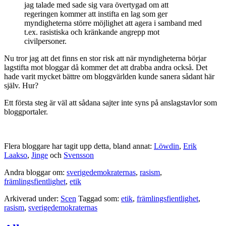
jag talade med sade sig vara övertygad om att
regeringen kommer att instifta en lag som ger
myndigheterna större möjlighet att agera i samband med
t.ex. rasistiska och kränkande angrepp mot
civilpersoner.
Nu tror jag att det finns en stor risk att när myndigheterna börjar
lagstifta mot bloggar då kommer det att drabba andra också. Det
hade varit mycket bättre om bloggvärlden kunde sanera sådant här
själv. Hur?
Ett första steg är väl att sådana sajter inte syns på anslagstavlor som
bloggportaler.
Flera bloggare har tagit upp detta, bland annat:
Löwdin
,
Erik
Laakso
,
Jinge
och
Svensson
Andra bloggar om:
sverigedemokraternas
,
rasism
,
främlingsfientlighet
,
etik
Arkiverad under:
Scen
Taggad som:
etik
,
främlingsfientlighet
,
rasism
,
sverigedemokraternas