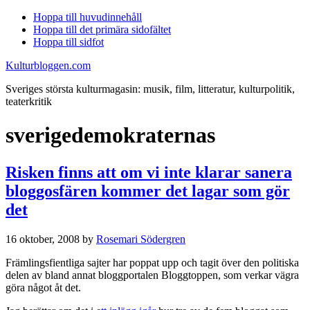
Hoppa till huvudinnehåll
Hoppa till det primära sidofältet
Hoppa till sidfot
Kulturbloggen.com
Sveriges största kulturmagasin: musik, film, litteratur, kulturpolitik,
teaterkritik
sverigedemokraternas
Risken finns att om vi inte klarar sanera
bloggosfären kommer det lagar som gör
det
16 oktober, 2008
by
Rosemari Södergren
Främlingsfientliga sajter har poppat upp och tagit över den politiska
delen av bland annat bloggportalen Bloggtoppen, som verkar vägra
göra något åt det.