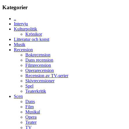
med
tv4
Kategorier
en
med
Jackie
Vem
Chan
..
kan
i
Intervju
styra
storform
Kulturpolitik
Mauri?
Krönikor
Litteratur och konst
Musik
Recension
Bokrecension
Dans recension
Filmrecension
Operarecension
Recension av TV-serier
Skivrecensioner
Spel
Teaterkritik
Scen
Dans
Film
Musikal
Opera
Teater
TV