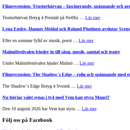
Dana
en
Sweden
Filmrecension: Trustorhärvan – fascinerande, spännande och ge
Scully
humoristisk
Jazz
och
Festival
om
Trustorhärvan Betyg 4 Premiär på Netflix …
Läs mer
hjärtevarm
2026
Filmrecension:
lättsam
–
Trustorhärvan
Lena Endre, Hannes Meidal och Roland Pöntinen avslutar Scen
kompott
I
–
Delvis
fascinerande,
om
Efter en sommar fylld av musik, poesi …
Läs mer
bortom
spännande
Lena
genrens
och
Endre,
Malmöfestivalen bjuder in till sång, musik, samtal och teater
vidsträckta
ger
Hannes
terräng
mycket
Meidal
om
Under Malmöfestivalen bjuder Malmö …
Läs mer
att
och
Malmöfestivalen
tänka
Roland
bjuder
Filmrecension: The Shadow´s Edge – rolig och spännande med e
på
Pöntinen
in
avslutar
till
om
The Shadow´s Edge Betyg 4 Svensk …
Läs mer
Scensommar
sång,
Filmrecension:
på
musik,
The
Nu börjar valet synas i tv4 med Vem kan styra Mauri?
Artipelag
samtal
Shadow
och
´s
om
Den 10 augusti 2026 har Vem kan styra …
Läs mer
teater
Edge
Nu
–
börjar
Följ oss på Facebook
rolig
valet
och
synas