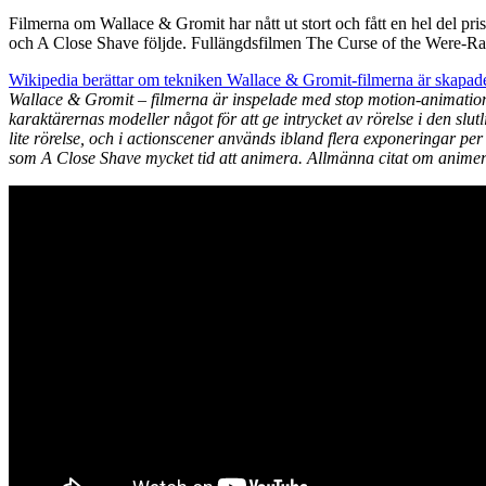
Filmerna om Wallace & Gromit har nått ut stort och fått en hel del p
och A Close Shave följde. Fullängdsfilmen The Curse of the Were-Rabb
Wikipedia berättar om tekniken Wallace & Gromit-filmerna är skapad
Wallace & Gromit – filmerna är inspelade med stop motion-animationste
karaktärernas modeller något för att ge intrycket av rörelse i den sl
lite rörelse, och i actionscener används ibland flera exponeringar per
som A Close Shave mycket tid att animera. Allmänna citat om animerin