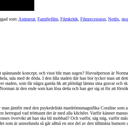
ggad som:
Animerat
,
Familjefilm
,
Filmkritik
,
Filmrecension
,
Netlix
,
sto
 spännande koncept, och visst blir man sugen? Huvudperson är Norman
hela, tala med de döda. I den lilla staden där han bor tycker man att de
över staden, som får några gamla lik att plötsligt lämna sina gravar o
tt Norman är den ende som kan lösa detta och han ger sig ut för att försö
t när man jämför med den psykedeliskt mardrömsmagnifika Coraline som 
 herregud vad tröttsamt det är med alla klichéer. Varför känner manusför
dennes övervikt att han ska bli mobbad? Och varför, säg mig, varför må
det som är annorlunda så går alltså en stor del av den tilltänkta humorn u