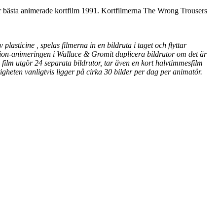
för bästa animerade kortfilm 1991. Kortfilmerna The Wrong Trousers
asticine , spelas filmerna in en bildruta i taget och flyttar
otion-animeringen i Wallace & Gromit duplicera bildrutor om det är
 film utgör 24 separata bildrutor, tar även en kort halvtimmesfilm
gheten vanligtvis ligger på cirka 30 bilder per dag per animatör.