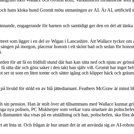
 hans kloka hund Gromit möta utmaningen av AI. Är AI, artificiell intel
spännande, engagerande för barnen och samtidigt ger den en del att tän
et som ligger i en del av Wigan i Lancashire. Att Wallace tycker om att
 sängen på morgon, placerar honom i ett skönt bad och sedan för honom 
å.
ården för att få en fridfull stund där han kan sitta ned och njuta av grön
 få sitta där och göra saker i den takt han själv vill. Gromit har inget b
ser ut som en liten tomte och sätter igång och klipper häck och gräsmatt
e på livstid för stöld en av blå jättediamant. Feathers McGraw är minst 
sh sin pension. Han är stolt över att tillsammans med Wallace kunnat 
en unga nya polisen, PC Mukherjee som verkar vara smartare än polischefe
å diamanten ska visas på en utställning och han, polischefen, ska föra d
vårt att lista ut. Och frågan är hur smart det är att använda sig av AI-rob