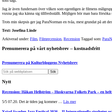
som sagt.
Jag är även fundersam över vilken som egentligen är filmens målgrupp. 
vuxna jag ska känna sig tillfredsställt. Möjligen bör man bara försöka 
Trots min skepsis ger jag ParaNorman en tvåa, mest grundat på att den ä
Text: Josefina Linde
Arkiverad under:
Film
,
Filmrecension
,
Recension
Taggad som:
Para
Primärt
Prenumerera på vårt nyhetsbrev – kostnadsfritt
sidofält
Prenumerera på Kulturbloggens Nyhetsbrev
Sök
på
webbplatsen
Nytt
Recension: Håkan Hellström – Huskvarna Folkets Park – en helt 
om
5/5 07.20. Det är tiden jag kommer …
Läs mer
Recension:
Håkan
Ystad Sweden Jazz Festival 2026 – II Internationella storheter 