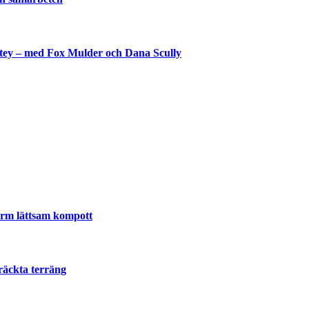
shtey – med Fox Mulder och Dana Scully
lla
varm lättsam kompott
räckta terräng