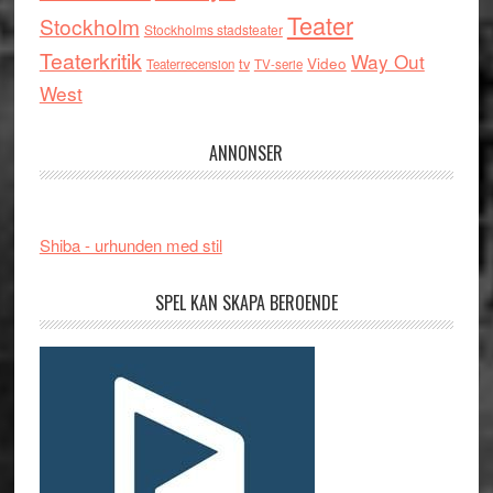
Teater
Stockholm
Stockholms stadsteater
Teaterkritik
Way Out
tv
Video
Teaterrecension
TV-serie
West
ANNONSER
Shiba - urhunden med stil
SPEL KAN SKAPA BEROENDE