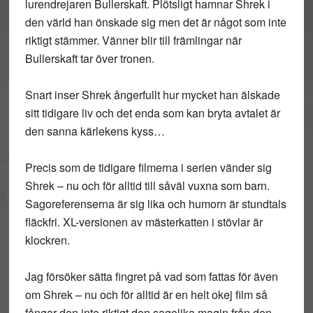
lurendrejaren Bullerskaft. Plötsligt hamnar Shrek i
den värld han önskade sig men det är något som inte
riktigt stämmer. Vänner blir till främlingar när
Bullerskaft tar över tronen.
Snart inser Shrek ångerfullt hur mycket han älskade
sitt tidigare liv och det enda som kan bryta avtalet är
den sanna kärlekens kyss…
Precis som de tidigare filmerna i serien vänder sig
Shrek – nu och för alltid
till såväl vuxna som barn.
Sagoreferenserna är sig lika och humorn är stundtals
fläckfri. XL-versionen av mästerkatten i stövlar är
klockren.
Jag försöker sätta fingret på vad som fattas för även
om
Shrek – nu och för alltid
är en helt okej film så
fångar den inte riktigt den sagolika magin från den