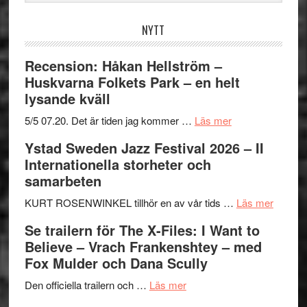
webbplatsen
NYTT
Recension: Håkan Hellström –
Huskvarna Folkets Park – en helt
lysande kväll
om
5/5 07.20. Det är tiden jag kommer …
Läs mer
Recension:
Ystad Sweden Jazz Festival 2026 – II
Håkan
Internationella storheter och
Hellström
samarbeten
–
Huskvarna
om
KURT ROSENWINKEL tillhör en av vår tids …
Läs mer
Folkets
Ystad
Se trailern för The X-Files: I Want to
Park
Swede
Believe – Vrach Frankenshtey – med
–
Jazz
Fox Mulder och Dana Scully
en
Festiva
om
helt
2026
Den officiella trailern och …
Läs mer
Se
lysande
–