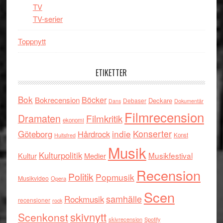
TV
TV-serier
Toppnytt
ETIKETTER
Bok
Böcker
Bokrecension
Deckare
Debaser
Dokumentär
Dans
Filmrecension
Dramaten
Filmkritik
ekonomi
indie
Konserter
Göteborg
Hårdrock
Konst
Hultsfred
Musik
Kulturpolitik
Musikfestival
Kultur
Medier
Recension
Politik
Popmusik
Musikvideo
Opera
Scen
samhälle
Rockmusik
recensioner
rock
skivnytt
Scenkonst
skivrecension
Spotify