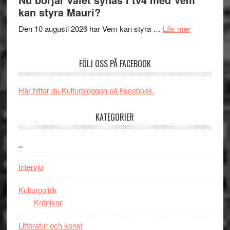
The
samtal
Artipelag
kan styra Mauri?
Shadow
och
´s
teater
om
Den 10 augusti 2026 har Vem kan styra …
Läs mer
Edge
Nu
–
börjar
FÖLJ OSS PÅ FACEBOOK
rolig
valet
och
synas
spännande
i
Här hittar du Kulturbloggen på Facebook.
med
tv4
en
med
KATEGORIER
Jackie
Vem
Chan
kan
..
i
styra
storform
Mauri?
Intervju
Kulturpolitik
Krönikor
Litteratur och konst