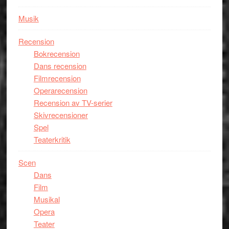
Musik
Recension
Bokrecension
Dans recension
Filmrecension
Operarecension
Recension av TV-serier
Skivrecensioner
Spel
Teaterkritik
Scen
Dans
Film
Musikal
Opera
Teater