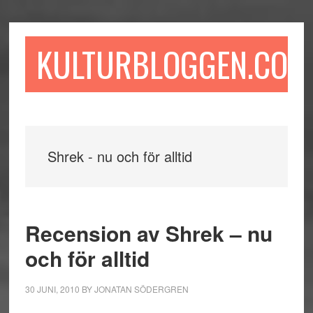
Hoppa
Hoppa
Hoppa
till
till
till
huvudinnehåll
det
sidfot
KULTURBLOGGEN.COM
primära
sidofältet
Shrek - nu och för alltid
Recension av Shrek – nu
och för alltid
30 JUNI, 2010
BY
JONATAN SÖDERGREN