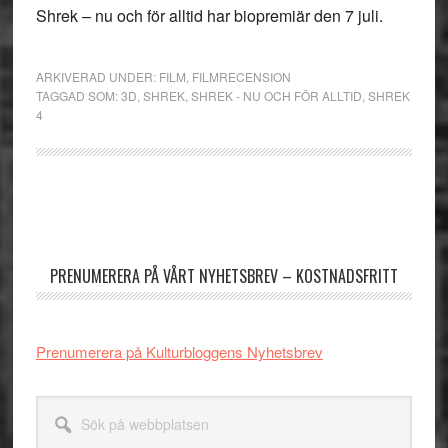
Shrek – nu och för alltid
har biopremiär den 7 juli.
ARKIVERAD UNDER:
FILM
,
FILMRECENSION
TAGGAD SOM:
3D
,
SHREK
,
SHREK - NU OCH FÖR ALLTID
,
SHREK
4
Primärt
sidofält
PRENUMERERA PÅ VÅRT NYHETSBREV – KOSTNADSFRITT
Prenumerera på Kulturbloggens Nyhetsbrev
Sök
på