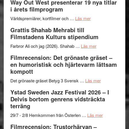
Way Out West presenterar 19 nya titlar
trailern
kväll
II
i årets filmprogram
för
Internat
The
om
storhet
Världspremiärer, kortfilmer och …
Läs mer
X-
Way
och
Grattis Shahab Mehrabi till
Files:
Out
samarb
Filmstadens Kulturs stipendium
I
West
Want
presenterar
om
Farbror Ali och jag (2026). Shahab …
Läs mer
to
19
Grattis
Filmrecension: Det grönaste gräset –
Believe
nya
Shahab
en humoristisk och hjärtevarm lättsam
–
titlar
Mehrabi
kompott
Vrach
i
till
Frankenshtey
årets
Filmstadens
om
Det grönaste gräset Betyg 3 Svensk …
Läs mer
–
filmprogram
Kulturs
Filmrecension:
Ystad Sweden Jazz Festival 2026 – I
med
stipendium
Det
Delvis bortom genrens vidsträckta
Fox
grönaste
terräng
Mulder
gräset
och
–
om
29/7 - 2/8 Hemkommen från Österlen …
Läs mer
Dana
en
Ystad
Filmrecension: Trustorhärvan –
Scully
humoristisk
Sweden