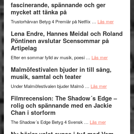
fascinerande, spännande och ger
och
Jazz
mycket att tänka på
hjärtevarm
Festival
lättsam
2026
om
Trustorhärvan Betyg 4 Premiär på Netflix …
Läs mer
kompott
–
Filmrecens
Lena Endre, Hannes Meidal och Roland
I
Trustorhä
Pöntinen avslutar Scensommar på
Delvis
–
Artipelag
bortom
fascineran
genrens
om
spännand
Efter en sommar fylld av musik, poesi …
Läs mer
vidsträckta
Lena
och
Malmöfestivalen bjuder in till sång,
terräng
Endre,
ger
musik, samtal och teater
Hannes
mycket
om
Meidal
att
Under Malmöfestivalen bjuder Malmö …
Läs mer
Malmöfestiva
och
tänka
Filmrecension: The Shadow´s Edge –
bjuder
Roland
på
rolig och spännande med en Jackie
in
Pöntinen
Chan i storform
till
avslutar
om
sång,
Scensommar
The Shadow´s Edge Betyg 4 Svensk …
Läs mer
Filmrecension
musik,
på
Nu börjar valet synas i tv4 med Vem