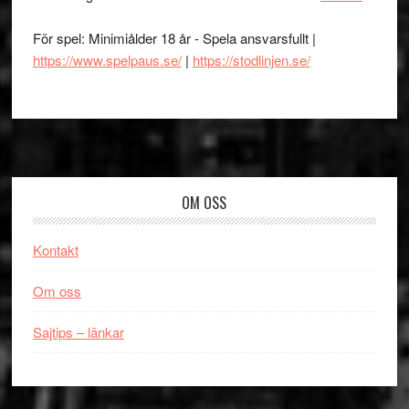
För spel: Minimiålder 18 år - Spela ansvarsfullt |
https://www.spelpaus.se/
|
https://stodlinjen.se/
Footer
OM OSS
Kontakt
Om oss
Sajtips – länkar