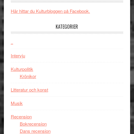
och
synas
spännande
i
Här hittar du Kulturbloggen på Facebook.
med
tv4
en
med
KATEGORIER
Jackie
Vem
Chan
kan
..
i
styra
storform
Mauri?
Intervju
Kulturpolitik
Krönikor
Litteratur och konst
Musik
Recension
Bokrecension
Dans recension