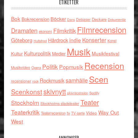
ETIKETTER
Bok
Böcker
Bokrecension
Deckare
Debaser
Dokumentär
Dans
Filmrecension
Dramaten
Filmkritik
ekonomi
indie
Konserter
Göteborg
Hårdrock
Konst
Hultsfred
Musik
Kulturpolitik
Musikfestival
Kultur
Medier
Recension
Politik
Popmusik
Musikvideo
Opera
Scen
samhälle
Rockmusik
recensioner
rock
skivnytt
Scenkonst
skivrecension
Spotify
Teater
Stockholm
Stockholms stadsteater
Teaterkritik
Way Out
tv
Video
Teaterrecension
TV-serie
West