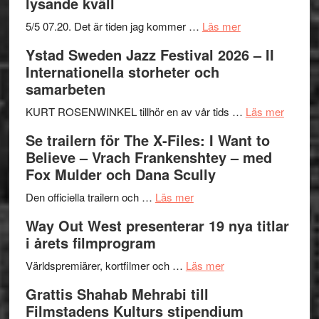
lysande kväll
om
5/5 07.20. Det är tiden jag kommer …
Läs mer
Recension:
Ystad Sweden Jazz Festival 2026 – II
Håkan
Internationella storheter och
Hellström
samarbeten
–
Huskvarna
om
KURT ROSENWINKEL tillhör en av vår tids …
Läs mer
Folkets
Ystad
Se trailern för The X-Files: I Want to
Park
Swede
Believe – Vrach Frankenshtey – med
–
Jazz
Fox Mulder och Dana Scully
en
Festiva
om
helt
2026
Den officiella trailern och …
Läs mer
Se
lysande
–
Way Out West presenterar 19 nya titlar
trailern
kväll
II
i årets filmprogram
för
Internat
The
om
storhet
Världspremiärer, kortfilmer och …
Läs mer
X-
Way
och
Grattis Shahab Mehrabi till
Files:
Out
samarb
Filmstadens Kulturs stipendium
I
West