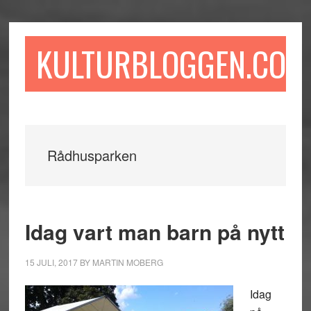
Hoppa
Hoppa
Hoppa
till
till
till
huvudinnehåll
det
sidfot
KULTURBLOGGEN.COM
primära
sidofältet
Rådhusparken
Idag vart man barn på nytt
15 JULI, 2017
BY
MARTIN MOBERG
Idag