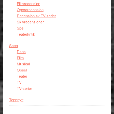
Filmrecension
Operarecension
Recension av TV-serier
Skivrecensioner
Spel
Teaterkritik
Scen
Dans
Film
Musikal
Opera
Teater
TV
TV-serier
Toppnytt