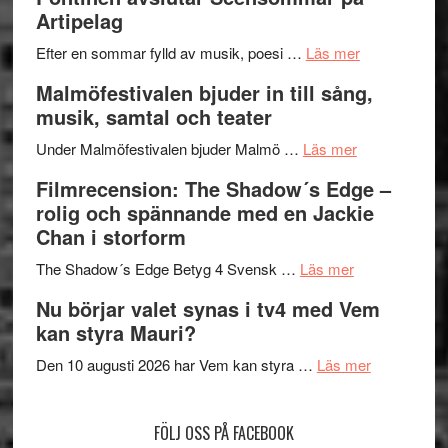
Delvis
–
Artipelag
bortom
fascineran
genrens
om
spännand
Efter en sommar fylld av musik, poesi …
Läs mer
vidsträckta
Lena
och
Malmöfestivalen bjuder in till sång,
terräng
Endre,
ger
musik, samtal och teater
Hannes
mycket
om
Meidal
att
Under Malmöfestivalen bjuder Malmö …
Läs mer
Malmöfestiva
och
tänka
Filmrecension: The Shadow´s Edge –
bjuder
Roland
på
rolig och spännande med en Jackie
in
Pöntinen
Chan i storform
till
avslutar
om
sång,
Scensommar
The Shadow´s Edge Betyg 4 Svensk …
Läs mer
Filmrecension
musik,
på
Nu börjar valet synas i tv4 med Vem
The
samtal
Artipelag
kan styra Mauri?
Shadow
och
´s
teater
om
Den 10 augusti 2026 har Vem kan styra …
Läs mer
Edge
Nu
–
börjar
FÖLJ OSS PÅ FACEBOOK
rolig
valet