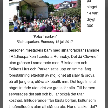
på
slaget
14 vart
drygt
300
”Kalas i parken”
Rådhusparken, Ronneby 15 juli 2017
personer, mestadels barn med sina föräldrar samlade
i Rådhusparken i centrala Ronneby. Det då Clowner
utan gränser i samarbete med Riksteatern och
Folkets Hus och Parker, satte upp en timme lång
föreställning efterföljt av möjlighet att själv få prova
på att jonglera, utöva akrobatik mm. Det togs inte ut
något inträde utan det var gratis för alla. Till barnen
serverades det saft och bullar också det utan
kostnad. Inkluderande från första början, kultur som
tillgängliggörs utan att stänga ute. Hur ofta sker det?