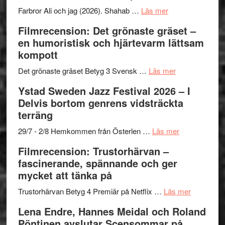
Want
presenterar
om
Farbror Ali och jag (2026). Shahab …
Läs mer
to
19
Grattis
Filmrecension: Det grönaste gräset –
Believe
nya
Shahab
en humoristisk och hjärtevarm lättsam
–
titlar
Mehrabi
kompott
Vrach
i
till
Frankenshtey
årets
Filmstadens
om
Det grönaste gräset Betyg 3 Svensk …
Läs mer
–
filmprogram
Kulturs
Filmrecension:
Ystad Sweden Jazz Festival 2026 – I
med
stipendium
Det
Delvis bortom genrens vidsträckta
Fox
grönaste
terräng
Mulder
gräset
och
–
om
29/7 - 2/8 Hemkommen från Österlen …
Läs mer
Dana
en
Ystad
Filmrecension: Trustorhärvan –
Scully
humoristisk
Sweden
fascinerande, spännande och ger
och
Jazz
mycket att tänka på
hjärtevarm
Festival
lättsam
2026
om
Trustorhärvan Betyg 4 Premiär på Netflix …
Läs mer
kompott
–
Filmrecens
Lena Endre, Hannes Meidal och Roland
I
Trustorhä
Pöntinen avslutar Scensommar på