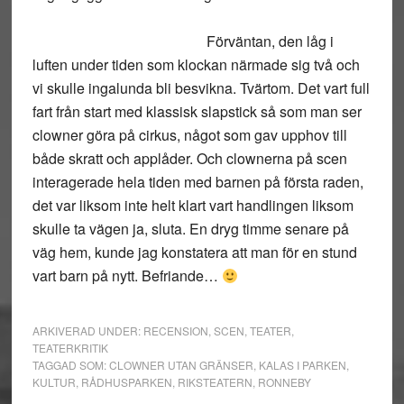
Förväntan, den låg i
luften under tiden som klockan närmade sig två och
vi skulle ingalunda bli besvikna. Tvärtom. Det vart full
fart från start med klassisk slapstick så som man ser
clowner göra på cirkus, något som gav upphov till
både skratt och applåder. Och clownerna på scen
interagerade hela tiden med barnen på första raden,
det var liksom inte helt klart vart handlingen liksom
skulle ta vägen ja, sluta. En dryg timme senare på
väg hem, kunde jag konstatera att man för en stund
vart barn på nytt. Befriande…
ARKIVERAD UNDER:
RECENSION
,
SCEN
,
TEATER
,
TEATERKRITIK
TAGGAD SOM:
CLOWNER UTAN GRÄNSER
,
KALAS I PARKEN
,
KULTUR
,
RÅDHUSPARKEN
,
RIKSTEATERN
,
RONNEBY