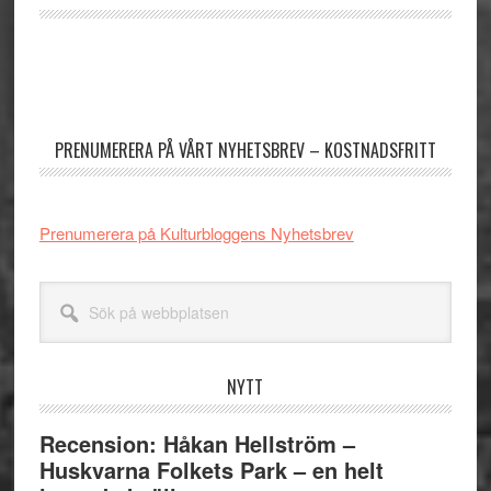
Primärt
sidofält
PRENUMERERA PÅ VÅRT NYHETSBREV – KOSTNADSFRITT
Prenumerera på Kulturbloggens Nyhetsbrev
Sök
på
webbplatsen
NYTT
Recension: Håkan Hellström –
Huskvarna Folkets Park – en helt