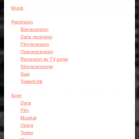
Musik
Recension
Bokrecension
Dans recension
Filmrecension
Operarecension
Recension av TV-serier
Skivrecensioner
Spel
Teaterkritik
Scen
Dans
Film
Musikal
Opera
Teater