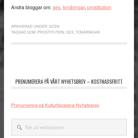
Andra bloggar om:
sex
,
tonåringar
,
prostitution
ARKIVERAD UNDER:
SCEN
TAGGAD SOM:
PROSTITUTION
,
SEX
,
TONÅRINGAR
Primärt
sidofält
PRENUMERERA PÅ VÅRT NYHETSBREV – KOSTNADSFRITT
Prenumerera på Kulturbloggens Nyhetsbrev
Sök
på
webbplatsen