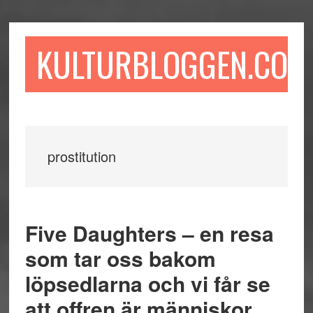
Hoppa
Hoppa
Hoppa
till
till
till
huvudinnehåll
det
sidfot
KULTURBLOGGEN.COM
primära
sidofältet
prostitution
Five Daughters – en resa
som tar oss bakom
löpsedlarna och vi får se
att offren är människor