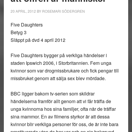
20 APRIL, 2012
BY
ROSEMARI SÖDERGREN
Five Daughters
Betyg 3
Släppt på dvd 4 april 2012
Five Daughters bygger på verkliga händelser i
staden Ipswich 2006, i Storbritannien. Fem unga
kvinnor som var drogmissbrukare och fick pengar till
missbruket genom att sälja sex blev mördade.
BBC ligger bakom tv-serien som skildrar
händelserna framför allt genom att vi får träffa de
unga kvinnorna hos sina familjer, ofta när de träffar
sina mammor. En av filmens styrkor är att dessa
kvinnor blir verkliga personer för oss, de är inte bara
prostituerade utan de har var och en sin bakgrund