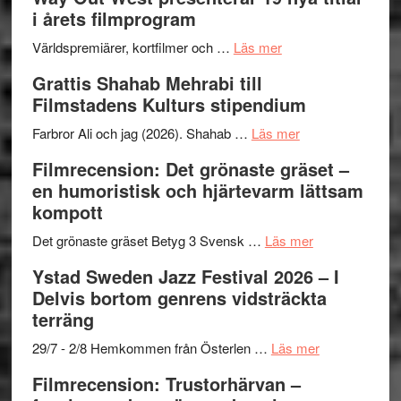
trailern
kväll
II
i årets filmprogram
för
Internat
The
om
storhet
Världspremiärer, kortfilmer och …
Läs mer
X-
Way
och
Grattis Shahab Mehrabi till
Files:
Out
samarb
Filmstadens Kulturs stipendium
I
West
Want
presenterar
om
Farbror Ali och jag (2026). Shahab …
Läs mer
to
19
Grattis
Filmrecension: Det grönaste gräset –
Believe
nya
Shahab
en humoristisk och hjärtevarm lättsam
–
titlar
Mehrabi
kompott
Vrach
i
till
Frankenshtey
årets
Filmstadens
om
Det grönaste gräset Betyg 3 Svensk …
Läs mer
–
filmprogram
Kulturs
Filmrecension:
Ystad Sweden Jazz Festival 2026 – I
med
stipendium
Det
Delvis bortom genrens vidsträckta
Fox
grönaste
terräng
Mulder
gräset
och
–
om
29/7 - 2/8 Hemkommen från Österlen …
Läs mer
Dana
en
Ystad
Filmrecension: Trustorhärvan –
Scully
humoristisk
Sweden