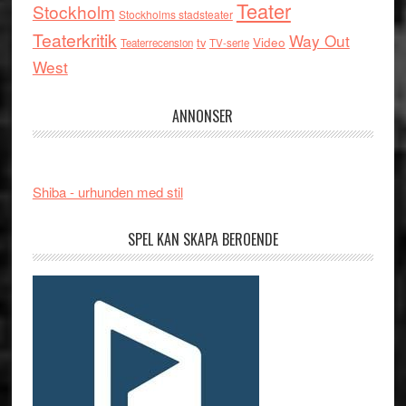
Teater
Stockholm
Stockholms stadsteater
Teaterkritik
Way Out
tv
Video
Teaterrecension
TV-serie
West
ANNONSER
Shiba - urhunden med stil
SPEL KAN SKAPA BEROENDE