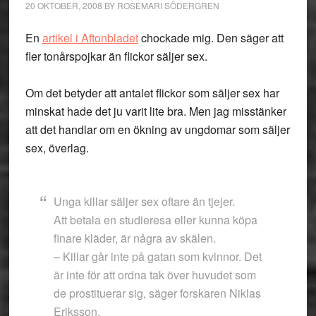
20 OKTOBER, 2008
BY
ROSEMARI SÖDERGREN
En
artikel i Aftonbladet
chockade mig. Den säger att
fler tonårspojkar än flickor säljer sex.
Om det betyder att antalet flickor som säljer sex har
minskat hade det ju varit lite bra. Men jag misstänker
att det handlar om en ökning av ungdomar som säljer
sex, överlag.
Unga killar säljer sex oftare än tjejer.
Att betala en studieresa eller kunna köpa
finare kläder, är några av skälen.
– Killar går inte på gatan som kvinnor. Det
är inte för att ordna tak över huvudet som
de prostituerar sig, säger forskaren Niklas
Eriksson.