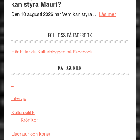
kan styra Mauri?
Shadow
och
´s
teater
om
Den 10 augusti 2026 har Vem kan styra …
Läs mer
Edge
Nu
–
börjar
FÖLJ OSS PÅ FACEBOOK
rolig
valet
och
synas
spännande
i
Här hittar du Kulturbloggen på Facebook.
med
tv4
en
med
KATEGORIER
Jackie
Vem
Chan
kan
..
i
styra
storform
Mauri?
Intervju
Kulturpolitik
Krönikor
Litteratur och konst