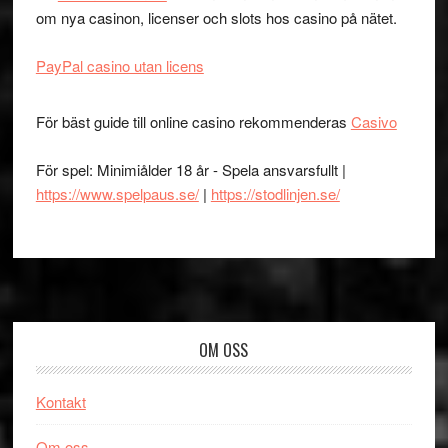
om nya casinon, licenser och slots hos casino på nätet.
PayPal casino utan licens
För bäst guide till online casino rekommenderas
Casivo
För spel: Minimiålder 18 år - Spela ansvarsfullt |
https://www.spelpaus.se/
|
https://stodlinjen.se/
Footer
OM OSS
Kontakt
Om oss