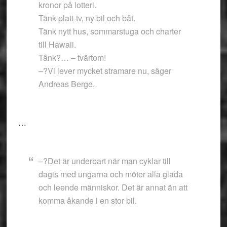
kronor på lotteri.
Tänk platt-tv, ny bil och båt.
Tänk nytt hus, sommarstuga och charter
till Hawaii.
Tänk?… – tvärtom!
–?Vi lever mycket stramare nu, säger
Andreas Berge.
…
–?Det är underbart när man cyklar till
dagis med ungarna och möter alla glada
och leende människor. Det är annat än att
komma åkande i en stor bil.