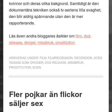
kvinnor och deras olika bakgrund. Samtidigt är den
dokumentära tekniken också tv-seriens lilla svaghet,
den blir aldrig spännande utan den är mer
rapporterande.
Läs även andra bloggares åsikter om
film
,
dvd-
release
,
droger
,
missbruk
,
prostitution
ARKIVERAD UNDER:
FILM
,
FILMRECENSION
,
RECENSION
,
SCEN
TAGGAD SOM:
DROGER
,
DVD-RELEASE
,
MISSBRUK
,
PROSTITUTION
,
SCEN
Fler pojkar än flickor
säljer sex