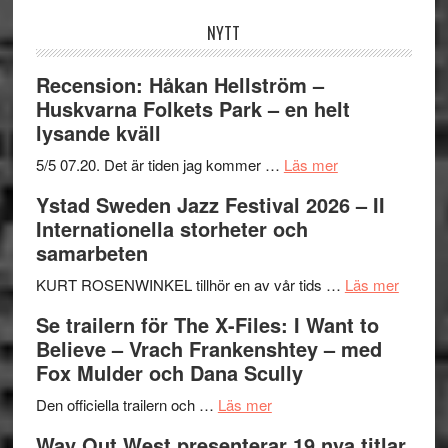
NYTT
Recension: Håkan Hellström –
Huskvarna Folkets Park – en helt
lysande kväll
om
5/5 07.20. Det är tiden jag kommer …
Läs mer
Recension:
Ystad Sweden Jazz Festival 2026 – II
Håkan
Internationella storheter och
Hellström
samarbeten
–
Huskvarna
om
KURT ROSENWINKEL tillhör en av vår tids …
Läs mer
Folkets
Ystad
Se trailern för The X-Files: I Want to
Park
Swede
Believe – Vrach Frankenshtey – med
–
Jazz
Fox Mulder och Dana Scully
en
Festiva
om
helt
2026
Den officiella trailern och …
Läs mer
Se
lysande
–
Way Out West presenterar 19 nya titlar