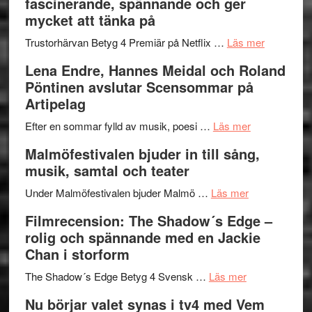
fascinerande, spännande och ger
och
Jazz
mycket att tänka på
hjärtevarm
Festival
lättsam
2026
om
Trustorhärvan Betyg 4 Premiär på Netflix …
Läs mer
kompott
–
Filmrecens
Lena Endre, Hannes Meidal och Roland
I
Trustorhä
Pöntinen avslutar Scensommar på
Delvis
–
Artipelag
bortom
fascineran
genrens
om
spännand
Efter en sommar fylld av musik, poesi …
Läs mer
vidsträckta
Lena
och
Malmöfestivalen bjuder in till sång,
terräng
Endre,
ger
musik, samtal och teater
Hannes
mycket
om
Meidal
att
Under Malmöfestivalen bjuder Malmö …
Läs mer
Malmöfestiva
och
tänka
Filmrecension: The Shadow´s Edge –
bjuder
Roland
på
rolig och spännande med en Jackie
in
Pöntinen
Chan i storform
till
avslutar
om
sång,
Scensommar
The Shadow´s Edge Betyg 4 Svensk …
Läs mer
Filmrecension
musik,
på
Nu börjar valet synas i tv4 med Vem
The
samtal
Artipelag