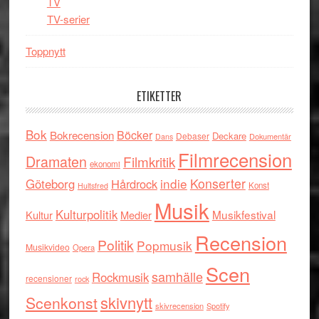
TV
TV-serier
Toppnytt
ETIKETTER
Bok
Böcker
Bokrecension
Deckare
Debaser
Dokumentär
Dans
Filmrecension
Dramaten
Filmkritik
ekonomi
indie
Konserter
Göteborg
Hårdrock
Konst
Hultsfred
Musik
Kulturpolitik
Musikfestival
Kultur
Medier
Recension
Politik
Popmusik
Musikvideo
Opera
Scen
samhälle
Rockmusik
recensioner
rock
skivnytt
Scenkonst
skivrecension
Spotify