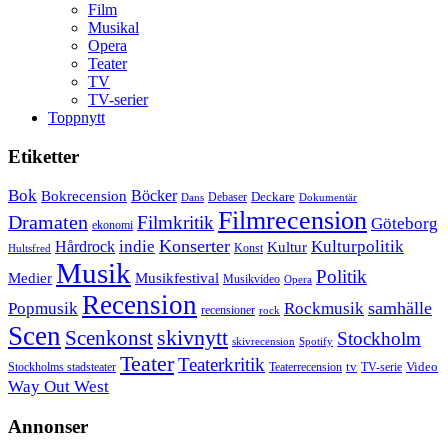
Film
Musikal
Opera
Teater
TV
TV-serier
Toppnytt
Etiketter
Bok
Bokrecension
Böcker
Deckare
Debaser
Dokumentär
Dans
Filmrecension
Dramaten
Filmkritik
Göteborg
ekonomi
Konserter
Hårdrock
indie
Kulturpolitik
Kultur
Konst
Hultsfred
Musik
Politik
Musikfestival
Medier
Musikvideo
Opera
Recension
samhälle
Popmusik
Rockmusik
recensioner
rock
Scen
skivnytt
Scenkonst
Stockholm
skivrecension
Spotify
Teater
Teaterkritik
Video
Stockholms stadsteater
tv
Teaterrecension
TV-serie
Way Out West
Annonser