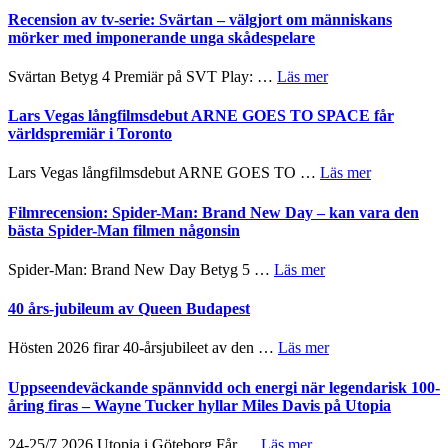
–
börjar
Recension av tv-serie: Svärtan – välgjort om människans
rolig
valet
mörker med imponerande unga skådespelare
och
synas
spännande
i
om
Svärtan Betyg 4 Premiär på SVT Play: …
Läs mer
med
tv4
Recension
en
med
av
Lars Vegas långfilmsdebut ARNE GOES TO SPACE får
Jackie
Vem
tv-
världspremiär i Toronto
Chan
kan
serie:
i
styra
Svärtan
storform
om
Lars Vegas långfilmsdebut ARNE GOES TO …
Läs mer
Mauri?
–
Lars
välgjort
Vegas
Filmrecension: Spider-Man: Brand New Day – kan vara den
om
långfilmsde
bästa Spider-Man filmen någonsin
människans
ARNE
mörker
GOES
om
Spider-Man: Brand New Day Betyg 5 …
Läs mer
med
TO
Filmrecension:
imponerande
SPACE
Spider-
40 års-jubileum av Queen Budapest
unga
får
Man:
skådespelare
världspremi
Brand
om
Hösten 2026 firar 40-årsjubileet av den …
Läs mer
i
New
40
Toronto
Day
års-
Uppseendeväckande spännvidd och energi när legendarisk 100-
–
jubileum
åring firas – Wayne Tucker hyllar Miles Davis på Utopia
kan
av
vara
Queen
om
24-25/7 2026 Utopia i Göteborg Får …
Läs mer