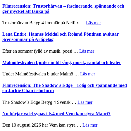
humoristisk
Sweden
Filmrecension: Trustorhärvan – fascinerande, spännande och
och
Jazz
ger mycket att tänka på
hjärtevarm
Festival
lättsam
2026
om
Trustorhärvan Betyg 4 Premiär på Netflix …
Läs mer
kompott
–
Filmrecension:
I
Trustorhärvan
Lena Endre, Hannes Meidal och Roland Pöntinen avslutar
Delvis
–
Scensommar på Artipelag
bortom
fascinerande,
genrens
spännande
om
Efter en sommar fylld av musik, poesi …
Läs mer
vidsträckta
och
Lena
terräng
ger
Endre,
Malmöfestivalen bjuder in till sång, musik, samtal och teater
mycket
Hannes
att
Meidal
om
Under Malmöfestivalen bjuder Malmö …
Läs mer
tänka
och
Malmöfestivalen
på
Roland
bjuder
Filmrecension: The Shadow´s Edge – rolig och spännande med
Pöntinen
in
en Jackie Chan i storform
avslutar
till
Scensommar
sång,
om
The Shadow´s Edge Betyg 4 Svensk …
Läs mer
på
musik,
Filmrecension:
Artipelag
samtal
The
Nu börjar valet synas i tv4 med Vem kan styra Mauri?
och
Shadow
teater
´s
om
Den 10 augusti 2026 har Vem kan styra …
Läs mer
Edge
Nu