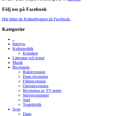
den
Budapest
Uppseendeväckande
bästa
spännvidd
Följ oss på Facebook
Spider-
och
Man
energi
filmen
Här hittar du Kulturbloggen på Facebook.
när
någonsin
legendarisk
Kategorier
100-
åring
..
firas
Intervju
–
Kulturpolitik
Wayne
Krönikor
Tucker
Litteratur och konst
hyllar
Musik
Miles
Recension
Davis
Bokrecension
på
Dans recension
Utopia
Filmrecension
Operarecension
Recension av TV-serier
Skivrecensioner
Spel
Teaterkritik
Scen
Dans