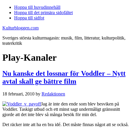
Hoppa till huvudinnehåll
Hoppa till det primära sidofältet
Hoppa till sidfot
Kulturbloggen.com
Sveriges största kulturmagasin: musik, film, litteratur, kulturpolitik,
teaterkritik
Play-Kanaler
Nu kanske det lossnar för Voddler – Nytt
avtal skall ge bättre film
18 februari, 2010
by
Redaktionen
Jag är inte den ende som blev besviken på
Voddler. Taskigt utbud och ett minst sagt undermåligt gränssnitt
gjorde att det inte blev så många besök för min del.
Det räcker inte att ha en bra idé. Det måste finnas något att se också.