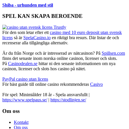
Shiba - urhunden med stil
SPEL KAN SKAPA BEROENDE
För den som letar efter ett
casino med 10 euro deposit utan svensk
licens
så är
SpelaCasino.io
en riktigt bra resurs. Där listar de och
recenserar alla tillgängliga alternativ.
Är du från Norge och är intresserad av nätcasinon? På
Spillsen.com
finns det senaste inom norska online casinon, licenser och slots.
På
Casinodealen.se
hittar ni den senaste informationen om nya
casinon, licenser och slots hos casino på nätet.
PayPal casino utan licens
För bäst guide till online casino rekommenderas
Casivo
För spel: Minimiålder 18 år - Spela ansvarsfullt |
https://www.spelpaus.se/
|
https://stodlinjen.se/
Footer
Om oss
Kontakt
Om oss