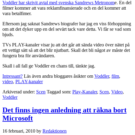
Voddler har skrivit avtal med svenska Sandrews Metronom
e. En del
filmer kommer att vara reklamfinansierade och en del kommer att
vara betalfimer.
Eftersom jag saknat Sandrews biografer har jag en viss förhoppning
om att det dyker upp en del sevärt tack vare detta. Vi får se vad som
bjuds.
TVs PLAY-kanaler visar ju att det går att sända video över nätet på
ett vettigt sätt så att det blir njutbart. Skall det bli något av måste det
fungera bra för användaren.
Skall i all fall ge Voddler en chans till, tänkte jag.
Intressant?
Läs även andra bloggares åsikter om
Voddler
,
film
,
video
,
PLAY-kanaler
Arkiverad under:
Scen
Taggad som:
Play-Kanaler
,
Scen
,
Video
,
Voddler
Det finns ingen anledning att räkna bort
Microsoft
16 februari, 2010
by
Redaktionen