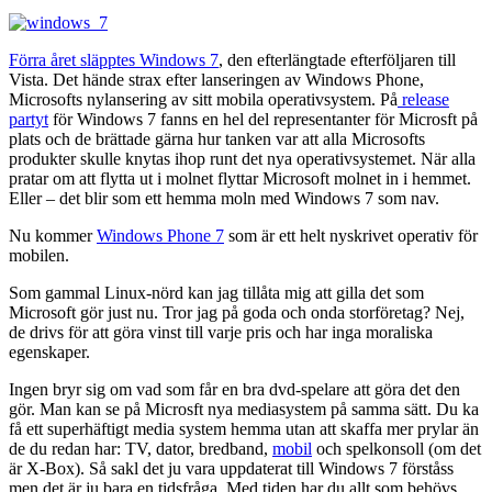
Förra året släpptes Windows 7
, den efterlängtade efterföljaren till
Vista. Det hände strax efter lanseringen av Windows Phone,
Microsofts nylansering av sitt mobila operativsystem. På
release
partyt
för Windows 7 fanns en hel del representanter för Microsft på
plats och de brättade gärna hur tanken var att alla Microsofts
produkter skulle knytas ihop runt det nya operativsystemet. När alla
pratar om att flytta ut i molnet flyttar Microsoft molnet in i hemmet.
Eller – det blir som ett hemma moln med Windows 7 som nav.
Nu kommer
Windows Phone 7
som är ett helt nyskrivet operativ för
mobilen.
Som gammal Linux-nörd kan jag tillåta mig att gilla det som
Microsoft gör just nu. Tror jag på goda och onda storföretag? Nej,
de drivs för att göra vinst till varje pris och har inga moraliska
egenskaper.
Ingen bryr sig om vad som får en bra dvd-spelare att göra det den
gör. Man kan se på Microsft nya mediasystem på samma sätt. Du ka
få ett superhäftigt media system hemma utan att skaffa mer prylar än
de du redan har: TV, dator, bredband,
mobil
och spelkonsoll (om det
är X-Box). Så sakl det ju vara uppdaterat till Windows 7 förståss
men det är ju bara en tidsfråga. Med tiden har du allt som behövs