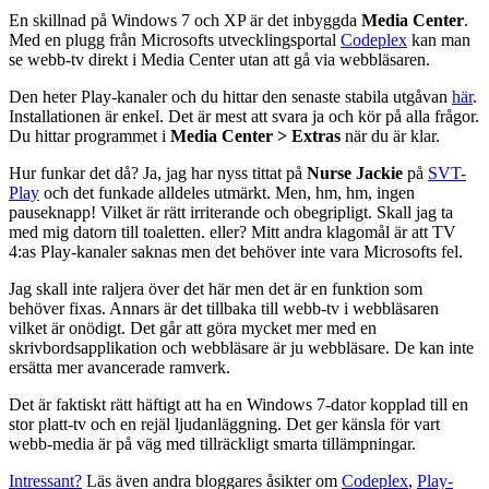
En skillnad på Windows 7 och XP är det inbyggda
Media Center
.
Med en plugg från Microsofts utvecklingsportal
Codeplex
kan man
se webb-tv direkt i Media Center utan att gå via webbläsaren.
Den heter Play-kanaler och du hittar den senaste stabila utgåvan
här
.
Installationen är enkel. Det är mest att svara ja och kör på alla frågor.
Du hittar programmet i
Media Center > Extras
när du är klar.
Hur funkar det då? Ja, jag har nyss tittat på
Nurse Jackie
på
SVT-
Play
och det funkade alldeles utmärkt. Men, hm, hm, ingen
pauseknapp! Vilket är rätt irriterande och obegripligt. Skall jag ta
med mig datorn till toaletten. eller? Mitt andra klagomål är att TV
4:as Play-kanaler saknas men det behöver inte vara Microsofts fel.
Jag skall inte raljera över det här men det är en funktion som
behöver fixas. Annars är det tillbaka till webb-tv i webbläsaren
vilket är onödigt. Det går att göra mycket mer med en
skrivbordsapplikation och webbläsare är ju webbläsare. De kan inte
ersätta mer avancerade ramverk.
Det är faktiskt rätt häftigt att ha en Windows 7-dator kopplad till en
stor platt-tv och en rejäl ljudanläggning. Det ger känsla för vart
webb-media är på väg med tillräckligt smarta tillämpningar.
Intressant?
Läs även andra bloggares åsikter om
Codeplex
,
Play-