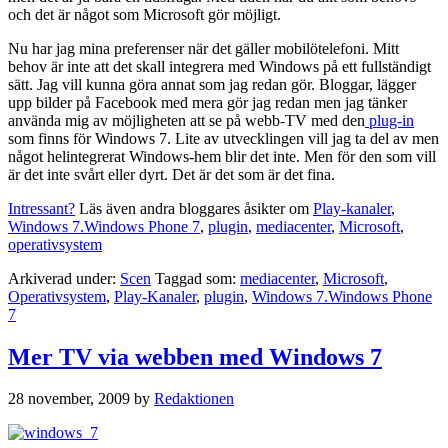
och det är något som Microsoft gör möjligt.
Nu har jag mina preferenser när det gäller mobilötelefoni. Mitt
behov är inte att det skall integrera med Windows på ett fullständigt
sätt. Jag vill kunna göra annat som jag redan gör. Bloggar, lägger
upp bilder på Facebook med mera gör jag redan men jag tänker
använda mig av möjligheten att se på webb-TV med den
plug-in
som finns för Windows 7. Lite av utvecklingen vill jag ta del av men
något helintegrerat Windows-hem blir det inte. Men för den som vill
är det inte svårt eller dyrt. Det är det som är det fina.
Intressant?
Läs även andra bloggares åsikter om
Play-kanaler
,
Windows 7.Windows Phone 7
,
plugin
,
mediacenter
,
Microsoft
,
operativsystem
Arkiverad under:
Scen
Taggad som:
mediacenter
,
Microsoft
,
Operativsystem
,
Play-Kanaler
,
plugin
,
Windows 7.Windows Phone
7
Mer TV via webben med Windows 7
28 november, 2009
by
Redaktionen