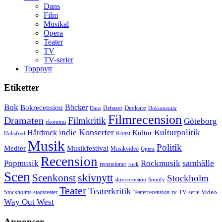
Dans
Film
Musikal
Opera
Teater
TV
TV-serier
Toppnytt
Etiketter
Bok
Bokrecension
Böcker
Deckare
Debaser
Dokumentär
Dans
Filmrecension
Dramaten
Filmkritik
Göteborg
ekonomi
Konserter
Hårdrock
indie
Kulturpolitik
Kultur
Konst
Hultsfred
Musik
Politik
Musikfestival
Medier
Musikvideo
Opera
Recension
samhälle
Popmusik
Rockmusik
recensioner
rock
Scen
skivnytt
Scenkonst
Stockholm
skivrecension
Spotify
Teater
Teaterkritik
Video
Stockholms stadsteater
tv
Teaterrecension
TV-serie
Way Out West
Annonser