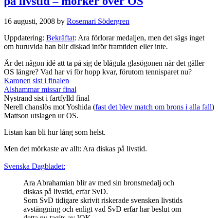
på livstid – mörker över OS
16 augusti, 2008
by
Rosemari Södergren
Uppdatering:
Bekräftat
: Ara förlorar medaljen, men det sägs inget
om huruvida han blir diskad inför framtiden eller inte.
Är det någon idé att ta på sig de blågula glasögonen när det gäller
OS längre? Vad har vi för hopp kvar, förutom tennisparet nu?
Karonen
sist i finalen
Alshammar missar final
Nystrand sist i fartfylld final
Nerell chanslös mot Yoshida (
fast det blev match om brons i alla fall
)
Mattson utslagen ur OS.
Listan kan bli hur lång som helst.
Men det mörkaste av allt: Ara diskas på livstid.
Svenska Dagbladet:
Ara Abrahamian blir av med sin bronsmedalj och
diskas på livstid, erfar SvD.
Som SvD tidigare skrivit riskerade svensken livstids
avstängning och enligt vad SvD erfar har beslut om
detta nu tagits av IOK.