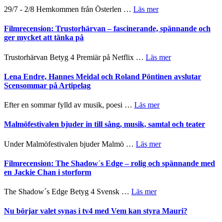
Dana
–
om
29/7 - 2/8 Hemkommen från Österlen …
Läs mer
Scully
en
Ystad
humoristisk
Sweden
Filmrecension: Trustorhärvan – fascinerande, spännande och
och
Jazz
ger mycket att tänka på
hjärtevarm
Festival
lättsam
2026
om
Trustorhärvan Betyg 4 Premiär på Netflix …
Läs mer
kompott
–
Filmrecension:
I
Trustorhärvan
Lena Endre, Hannes Meidal och Roland Pöntinen avslutar
Delvis
–
Scensommar på Artipelag
bortom
fascinerande,
genrens
spännande
om
Efter en sommar fylld av musik, poesi …
Läs mer
vidsträckta
och
Lena
terräng
ger
Endre,
Malmöfestivalen bjuder in till sång, musik, samtal och teater
mycket
Hannes
att
Meidal
om
Under Malmöfestivalen bjuder Malmö …
Läs mer
tänka
och
Malmöfestivalen
på
Roland
bjuder
Filmrecension: The Shadow´s Edge – rolig och spännande med
Pöntinen
in
en Jackie Chan i storform
avslutar
till
Scensommar
sång,
om
The Shadow´s Edge Betyg 4 Svensk …
Läs mer
på
musik,
Filmrecension:
Artipelag
samtal
The
Nu börjar valet synas i tv4 med Vem kan styra Mauri?
och
Shadow