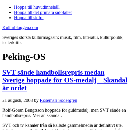
Hoppa till huvudinnehåll
Hoppa till det primära sidofältet
Hoppa till sidfot
Kulturbloggen.com
Sveriges största kulturmagasin: musik, film, litteratur, kulturpolitik,
teaterkritik
Peking-OS
SVT sände handbollsrepris medan
Sverige hoppade för OS-medalj – Skandal
är ordet
21 augusti, 2008
by
Rosemari Södergren
Rolf-Göran Bengtsson hoppade för guldmedalj, men SVT sände en
handbollsrepris. Mer än skandal.
SVT och tv-kanaler från så kallade gammelmedia är definitivt ute.