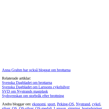
Anna Grahm har också bloggat om brottarna
Relaterade artiklar:
Svenska Dagbladet om brottarna
Svenska Dagbladet om Larssons cykelsilver
SVD om Nystrands magplask
Sydsvenskan om storbråk efter brottning
Andra bloggar om:
ekonomi
,
sport
,
Peking-OS
,
Nystrand
,
cykel
,
silver
,
OS
,
OS-silver
,
OS-medalj
,
Larsson
,
simning
,
bostadspriser
,