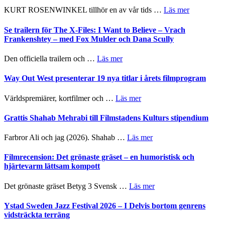
Huskvarna
om
KURT ROSENWINKEL tillhör en av vår tids …
Läs mer
Folkets
Ystad
Park
Sweden
Se trailern för The X-Files: I Want to Believe – Vrach
–
Jazz
Frankenshtey – med Fox Mulder och Dana Scully
en
Festival
helt
2026
om
Den officiella trailern och …
Läs mer
lysande
–
Se
kväll
II
trailern
Way Out West presenterar 19 nya titlar i årets filmprogram
Internatione
för
storheter
The
om
Världspremiärer, kortfilmer och …
Läs mer
och
X-
Way
samarbeten
Files:
Out
Grattis Shahab Mehrabi till Filmstadens Kulturs stipendium
I
West
Want
presenterar
om
Farbror Ali och jag (2026). Shahab …
Läs mer
to
19
Grattis
Believe
nya
Shahab
Filmrecension: Det grönaste gräset – en humoristisk och
–
titlar
Mehrabi
hjärtevarm lättsam kompott
Vrach
i
till
Frankenshtey
årets
Filmstadens
–
om
Det grönaste gräset Betyg 3 Svensk …
Läs mer
filmprogram
Kulturs
med
Filmrecension:
stipendium
Fox
Det
Ystad Sweden Jazz Festival 2026 – I Delvis bortom genrens
Mulder
grönaste
vidsträckta terräng
och
gräset