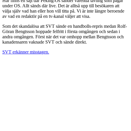
Här finns en sajt där Peking-Os sänder varenda tävling som pågår
under OS. Allt sänds där live. Det är alltså upp till besökaren att
välja själv vad han eller hon vill titta på. Vi är inte längre beroende
av vad en redaktör på en tv-kanal väljer att visa.
Som det skandalösa att SVT sände en handbolls-repris medan Rolf-
Göran Bengtsson hoppade felfritt i första omgången och sedan i
andra omgången. Först när det var omhopp mellan Bengtsson och
kanadensaren vaknade SVT och sände direkt.
SVT erkänner misstagen.