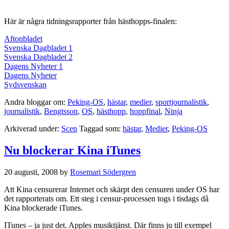
Här är några tidningsrapporter från hästhopps-finalen:
Aftonbladet
Svenska Dagbladet 1
Svenska Dagbladet 2
Dagens Nyheter 1
Dagens Nyheter
Sydsvenskan
Andra bloggar om:
Peking-OS
,
hästar
,
medier
,
sportjournalistik
,
journalistik
,
Bengtsson
,
OS
,
hästhopp
,
hoppfinal
,
Ninja
Arkiverad under:
Scen
Taggad som:
hästar
,
Medier
,
Peking-OS
Nu blockerar Kina iTunes
20 augusti, 2008
by
Rosemari Södergren
Att Kina censurerar Internet och skärpt den censuren under OS har
det rapporterats om. Ett steg i censur-processen togs i tisdags då
Kina blockerade iTunes.
ITunes – ja just det. Apples musiktjänst. Där finns ju till exempel