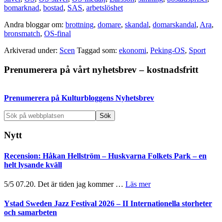
bomarknad
,
bostad
,
SAS
,
arbetslöshet
Andra bloggar om:
brottning
,
domare
,
skandal
,
domarskandal
,
Ara
,
bronsmatch
,
OS-final
Arkiverad under:
Scen
Taggad som:
ekonomi
,
Peking-OS
,
Sport
Primärt
Prenumerera på vårt nyhetsbrev – kostnadsfritt
sidofält
Prenumerera på Kulturbloggens Nyhetsbrev
Sök
på
webbplatsen
Nytt
Recension: Håkan Hellström – Huskvarna Folkets Park – en
helt lysande kväll
om
5/5 07.20. Det är tiden jag kommer …
Läs mer
Recension:
Håkan
Ystad Sweden Jazz Festival 2026 – II Internationella storheter
Hellström
och samarbeten
–