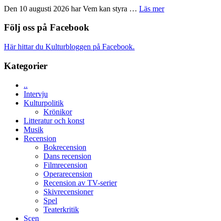
teater
´s
om
Den 10 augusti 2026 har Vem kan styra …
Läs mer
Edge
Nu
–
börjar
Följ oss på Facebook
rolig
valet
och
synas
Här hittar du Kulturbloggen på Facebook.
spännande
i
med
tv4
Kategorier
en
med
Jackie
Vem
Chan
..
kan
i
Intervju
styra
storform
Kulturpolitik
Mauri?
Krönikor
Litteratur och konst
Musik
Recension
Bokrecension
Dans recension
Filmrecension
Operarecension
Recension av TV-serier
Skivrecensioner
Spel
Teaterkritik
Scen