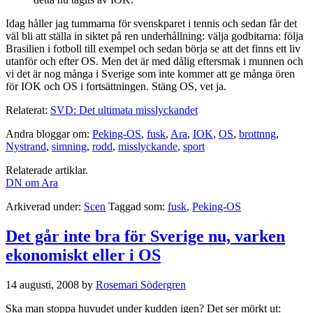
Idag håller jag tummarna för svenskparet i tennis och sedan får det
väl bli att ställa in siktet på ren underhållning: välja godbitarna: följa
Brasilien i fotboll till exempel och sedan börja se att det finns ett liv
utanför och efter OS. Men det är med dålig eftersmak i munnen och
vi det är nog många i Sverige som inte kommer att ge många ören
för IOK och OS i fortsättningen. Stäng OS, vet ja.
Relaterat:
SVD: Det ultimata misslyckandet
Andra bloggar om:
Peking-OS
,
fusk
,
Ara
,
IOK
,
OS
,
brottnng
,
Nystrand
,
simning
,
rodd
,
misslyckande
,
sport
Relaterade artiklar.
DN om Ara
Arkiverad under:
Scen
Taggad som:
fusk
,
Peking-OS
Det går inte bra för Sverige nu, varken
ekonomiskt eller i OS
14 augusti, 2008
by
Rosemari Södergren
Ska man stoppa huvudet under kudden igen? Det ser mörkt ut: