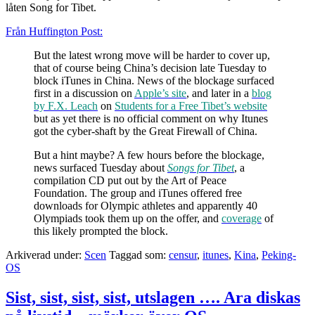
låten Song for Tibet.
Från Huffington Post:
But the latest wrong move will be harder to cover up,
that of course being China’s decision late Tuesday to
block iTunes in China. News of the blockage surfaced
first in a discussion on
Apple’s site
, and later in a
blog
by F.X. Leach
on
Students for a Free Tibet’s website
but as yet there is no official comment on why Itunes
got the cyber-shaft by the Great Firewall of China.
But a hint maybe? A few hours before the blockage,
news surfaced Tuesday about
Songs for Tibet
, a
compilation CD put out by the Art of Peace
Foundation. The group and iTunes offered free
downloads for Olympic athletes and apparently 40
Olympiads took them up on the offer, and
coverage
of
this likely prompted the block.
Arkiverad under:
Scen
Taggad som:
censur
,
itunes
,
Kina
,
Peking-
OS
Sist, sist, sist, sist, utslagen …. Ara diskas