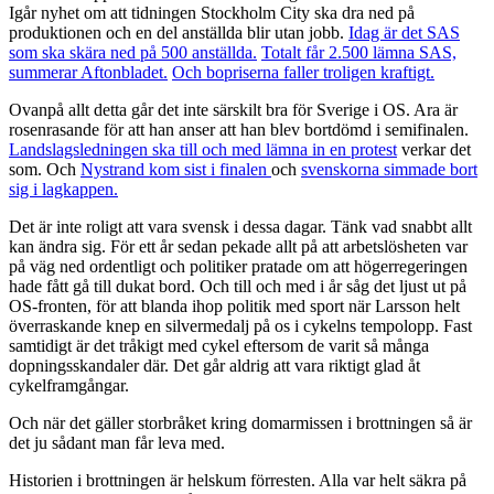
Igår nyhet om att tidningen Stockholm City ska dra ned på
produktionen och en del anställda blir utan jobb.
Idag är det SAS
som ska skära ned på 500 anställda.
Totalt får 2.500 lämna SAS,
summerar Aftonbladet.
Och bopriserna faller troligen kraftigt.
Ovanpå allt detta går det inte särskilt bra för Sverige i OS. Ara är
rosenrasande för att han anser att han blev bortdömd i semifinalen.
Landslagsledningen ska till och med lämna in en protest
verkar det
som. Och
Nystrand kom sist i finalen
och
svenskorna simmade bort
sig i lagkappen.
Det är inte roligt att vara svensk i dessa dagar. Tänk vad snabbt allt
kan ändra sig. För ett år sedan pekade allt på att arbetslösheten var
på väg ned ordentligt och politiker pratade om att högerregeringen
hade fått gå till dukat bord. Och till och med i år såg det ljust ut på
OS-fronten, för att blanda ihop politik med sport när Larsson helt
överraskande knep en silvermedalj på os i cykelns tempolopp. Fast
samtidigt är det tråkigt med cykel eftersom de varit så många
dopningsskandaler där. Det går aldrig att vara riktigt glad åt
cykelframgångar.
Och när det gäller storbråket kring domarmissen i brottningen så är
det ju sådant man får leva med.
Historien i brottningen är helskum förresten. Alla var helt säkra på