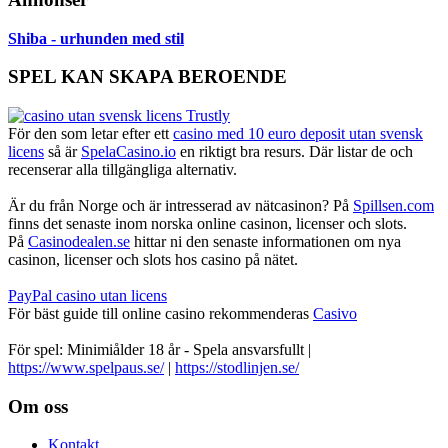
Shiba - urhunden med stil
SPEL KAN SKAPA BEROENDE
För den som letar efter ett
casino med 10 euro deposit utan svensk
licens
så är
SpelaCasino.io
en riktigt bra resurs. Där listar de och
recenserar alla tillgängliga alternativ.
Är du från Norge och är intresserad av nätcasinon? På
Spillsen.com
finns det senaste inom norska online casinon, licenser och slots.
På
Casinodealen.se
hittar ni den senaste informationen om nya
casinon, licenser och slots hos casino på nätet.
PayPal casino utan licens
För bäst guide till online casino rekommenderas
Casivo
För spel: Minimiålder 18 år - Spela ansvarsfullt |
https://www.spelpaus.se/
|
https://stodlinjen.se/
Footer
Om oss
Kontakt