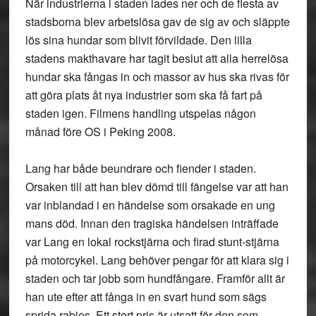
När industrierna i staden lades ner och de flesta av
stadsborna blev arbetslösa gav de sig av och släppte
lös sina hundar som blivit förvildade. Den lilla
stadens makthavare har tagit beslut att alla herrelösa
hundar ska fångas in och massor av hus ska rivas för
att göra plats åt nya industrier som ska få fart på
staden igen. Filmens handling utspelas någon
månad före OS i Peking 2008.
Lang har både beundrare och fiender i staden.
Orsaken till att han blev dömd till fängelse var att han
var inblandad i en händelse som orsakade en ung
mans död. Innan den tragiska händelsen inträffade
var Lang en lokal rockstjärna och firad stunt-stjärna
på motorcykel. Lang behöver pengar för att klara sig i
staden och tar jobb som hundfångare. Framför allt är
han ute efter att fånga in en svart hund som sägs
sprida rabies. Ett stort pris är utsatt för den som