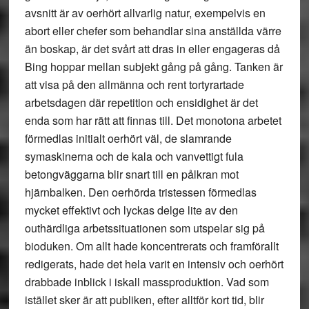
avsnitt är av oerhört allvarlig natur, exempelvis en
abort eller chefer som behandlar sina anställda värre
än boskap, är det svårt att dras in eller engageras då
Bing hoppar mellan subjekt gång på gång. Tanken är
att visa på den allmänna och rent tortyrartade
arbetsdagen där repetition och ensidighet är det
enda som har rätt att finnas till. Det monotona arbetet
förmedlas initialt oerhört väl, de slamrande
symaskinerna och de kala och vanvettigt fula
betongväggarna blir snart till en pålkran mot
hjärnbalken. Den oerhörda tristessen förmedlas
mycket effektivt och lyckas delge lite av den
outhärdliga arbetssituationen som utspelar sig på
bioduken. Om allt hade koncentrerats och framförallt
redigerats, hade det hela varit en intensiv och oerhört
drabbade inblick i iskall massproduktion. Vad som
istället sker är att publiken, efter alltför kort tid, blir