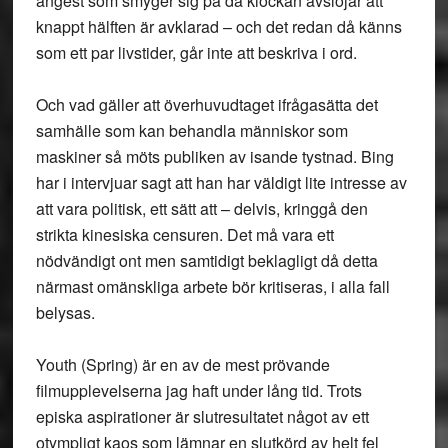
ångest som smyger sig på då klockan avslöjar att
knappt hälften är avklarad – och det redan då känns
som ett par livstider, går inte att beskriva i ord.
Och vad gäller att överhuvudtaget ifrågasätta det
samhälle som kan behandla människor som
maskiner så möts publiken av isande tystnad. Bing
har i intervjuar sagt att han har väldigt lite intresse av
att vara politisk, ett sätt att – delvis, kringgå den
strikta kinesiska censuren. Det må vara ett
nödvändigt ont men samtidigt beklagligt då detta
närmast omänskliga arbete bör kritiseras, i alla fall
belysas.
Youth (Spring) är en av de mest prövande
filmupplevelserna jag haft under lång tid. Trots
episka aspirationer är slutresultatet något av ett
otympligt kaos som lämnar en slutkörd av helt fel