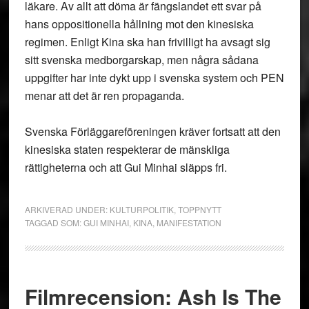
läkare. Av allt att döma är fängslandet ett svar på
hans oppositionella hållning mot den kinesiska
regimen. Enligt Kina ska han frivilligt ha avsagt sig
sitt svenska medborgarskap, men några sådana
uppgifter har inte dykt upp i svenska system och PEN
menar att det är ren propaganda.
Svenska Förläggareföreningen kräver fortsatt att den
kinesiska staten respekterar de mänskliga
rättigheterna och att Gui Minhai släpps fri.
ARKIVERAD UNDER:
KULTURPOLITIK
,
TOPPNYTT
TAGGAD SOM:
GUI MINHAI
,
KINA
,
MANIFESTATION
Filmrecension: Ash Is The