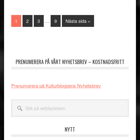
Interimistiska
Sida
Sida
Sida
Sida
Go
1
2
3
…
9
Nästa sida »
sidor
to
utelämnas
Primärt
sidofält
PRENUMERERA PÅ VÅRT NYHETSBREV – KOSTNADSFRITT
Prenumerera på Kulturbloggens Nyhetsbrev
Sök
på
webbplatsen
NYTT