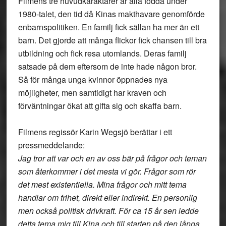
Filmens tre huvudkaraktärer är alla födda under
1980-talet, den tid då Kinas makthavare genomförde
enbarnspolitiken. En familj fick sällan ha mer än ett
barn. Det gjorde att många flickor fick chansen till bra
utbildning och fick resa utomlands. Deras familj
satsade på dem eftersom de inte hade någon bror.
Så för många unga kvinnor öppnades nya
möjligheter, men samtidigt har kraven och
förväntningar ökat att gifta sig och skaffa barn.
Filmens regissör Karin Wegsjö berättar i ett
pressmeddelande:
Jag tror att var och en av oss bär på frågor och teman
som återkommer i det mesta vi gör. Frågor som rör
det mest existentiella. Mina frågor och mitt tema
handlar om frihet, direkt eller indirekt. En personlig
men också politisk drivkraft. För ca 15 år sen ledde
detta tema mig till Kina och till starten på den långa