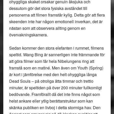
ohyggliga skaket orsakar genuin åksjuka och
dessutom gör det stora fysiska avståndet till
personerna att filmen framstår kylig. Detta gör att flera
skeenden inte har någon emotionell inverkan, det är
nästan som att observera allting genom en
övervakningskamera.
Sedan kommer den stora elefanten i rummet, filmens
speltid. Wang Bing är sannerligen inte främmande för
att göra filmer som får hela Nibelungens ring att
framstå som en matiné. Men även om Youth (Spring)
är kort i jämförelse med den helt ohyggliga långa
Dead Souls – på otroliga åtta timmar och trettio
minuter, är speltiden på över 200 minuter fullkomligt
bedövande. Framförallt då det inte finns något som
helst ankare eller ytlig berättarstruktur som kan
skänka publiken en livboj i detta stormiga hav. Den