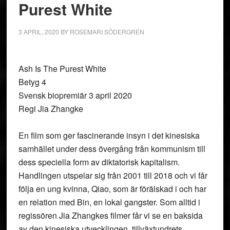
Purest White
3 APRIL, 2020
BY
ROSEMARI SÖDERGREN
Ash Is The Purest White
Betyg 4
Svensk biopremiär 3 april 2020
Regi Jia Zhangke
En film som ger fascinerande insyn i det kinesiska
samhället under dess övergång från kommunism till
dess speciella form av diktatorisk kapitalism.
Handlingen utspelar sig från 2001 till 2018 och vi får
följa en ung kvinna, Qiao, som är förälskad i och har
en relation med Bin, en lokal gangster. Som alltid i
regissören Jia Zhangkes filmer får vi se en baksida
av den kinesiska utvecklingen, tillväxtundrets