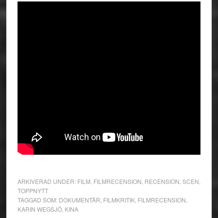
ARKIVERAD UNDER:
FILM
,
FILMRECENSION
,
RECENSION
,
SCEN
,
TOPPNYTT
TAGGAD SOM:
DOKUMENTÄR
,
FILMKRITIK
,
FILMRECENSION
,
KARIN WEGSJÖ
,
KINA