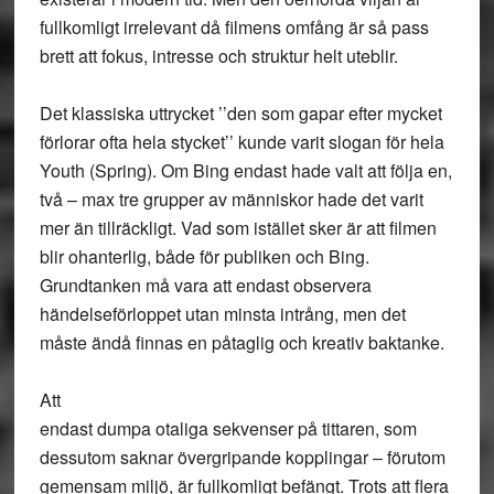
fullkomligt irrelevant då filmens omfång är så pass
brett att fokus, intresse och struktur helt uteblir.
Det klassiska uttrycket ’’den som gapar efter mycket
förlorar ofta hela stycket’’ kunde varit slogan för hela
Youth (Spring). Om Bing endast hade valt att följa en,
två – max tre grupper av människor hade det varit
mer än tillräckligt. Vad som istället sker är att filmen
blir ohanterlig, både för publiken och Bing.
Grundtanken må vara att endast observera
händelseförloppet utan minsta intrång, men det
måste ändå finnas en påtaglig och kreativ baktanke.
Att
endast dumpa otaliga sekvenser på tittaren, som
dessutom saknar övergripande kopplingar – förutom
gemensam miljö, är fullkomligt befängt. Trots att flera