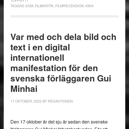
TOPPNYTT
TAGGAD SOM:
FILMKRITIK
,
FILMRECENSION
,
KINA
Var med och dela bild och
text i en digital
internationell
manifestation för den
svenska förläggaren Gui
Minhai
17 OKTOBER, 2022
BY
REDAKTIONEN
Den 17 oktober är det sju år sedan den svenske