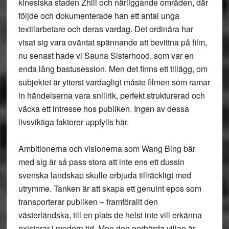
kinesiska staden Zhili och närliggande områden, där
följde och dokumenterade han ett antal unga
textilarbetare och deras vardag. Det ordinära har
visat sig vara oväntat spännande att bevittna på film,
nu senast hade vi Sauna Sisterhood, som var en
enda lång bastusession. Men det finns ett tillägg, om
subjektet är ytterst vardagligt måste filmen som ramar
in händelserna vara snillrik, perfekt strukturerad och
väcka ett intresse hos publiken. Ingen av dessa
livsviktiga faktorer uppfylls här.
Ambitionerna och visionerna som Wang Bing bär
med sig är så pass stora att inte ens ett dussin
svenska landskap skulle erbjuda tillräckligt med
utrymme. Tanken är att skapa ett genuint epos som
transporterar publiken – framförallt den
västerländska, till en plats de helst inte vill erkänna
existerar i modern tid. Men den oerhörda viljan är