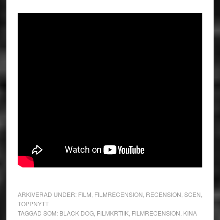
ARKIVERAD UNDER:
FILM
,
FILMRECENSION
,
RECENSION
,
SCEN
,
TOPPNYTT
TAGGAD SOM:
BLACK DOG
,
FILMKRTIIK
,
FILMRECENSION
,
KINA