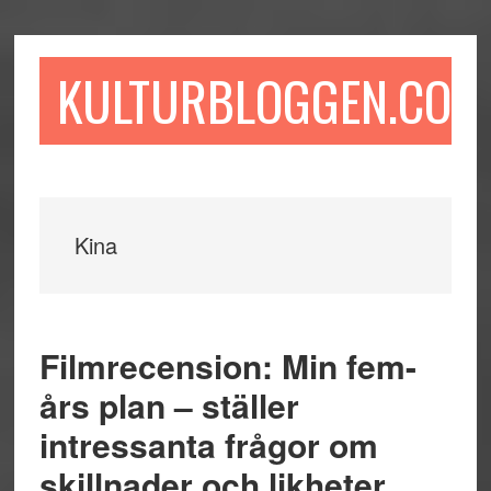
Hoppa
Hoppa
Hoppa
till
till
till
huvudinnehåll
det
sidfot
KULTURBLOGGEN.COM
primära
sidofältet
Kina
Filmrecension: Min fem-
års plan – ställer
intressanta frågor om
skillnader och likheter