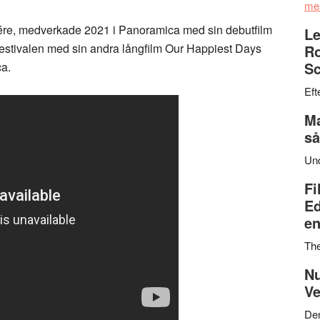
me
iére, medverkade 2021 i Panoramica med sin debutfilm
Le
estivalen med sin andra långfilm Our Happiest Days
Ro
Sc
a.
Eft
Ma
så
Un
Fi
Ed
en
Th
Nu
Ve
Den