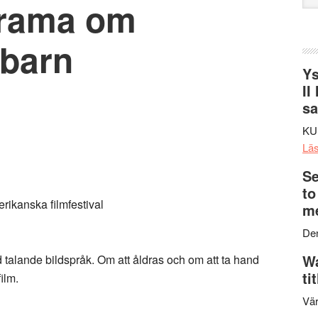
drama om
web
 barn
Ys
II
s
KU
Lä
Se
to
ikanska filmfestival
me
Den
Wa
d talande bildspråk. Om att åldras och om att ta hand
ti
film.
Vär