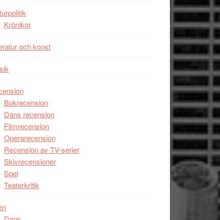
unga
turpolitik
skådespelare
Krönikor
teratur och konst
sik
cension
Bokrecension
Dans recension
Filmrecension
Operarecension
Recension av TV-serier
Skivrecensioner
Spel
Teaterkritik
en
Dans