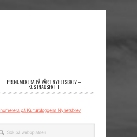
imärt
dofält
PRENUMERERA PÅ VÅRT NYHETSBREV –
KOSTNADSFRITT
numerera på Kulturbloggens Nyhetsbrev
k