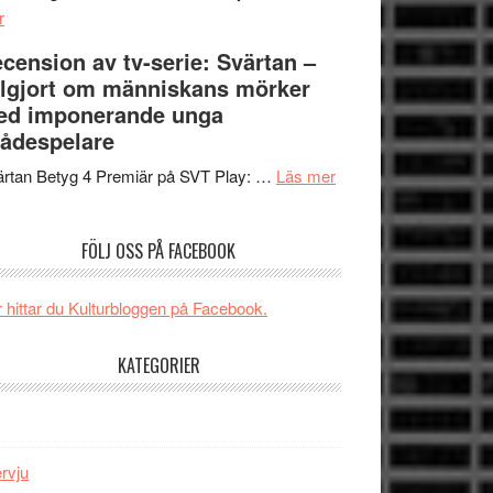
om
Edge
r
Nu
–
cension av tv-serie: Svärtan –
börjar
rolig
lgjort om människans mörker
valet
och
ed imponerande unga
synas
spännande
ådespelare
i
med
tv4
en
om
rtan Betyg 4 Premiär på SVT Play: …
Läs mer
med
Jackie
Recension
Vem
Chan
av
FÖLJ OSS PÅ FACEBOOK
kan
i
tv-
styra
storform
serie:
Mauri?
Svärtan
 hittar du Kulturbloggen på Facebook.
–
välgjort
KATEGORIER
om
människans
mörker
med
ervju
imponerande