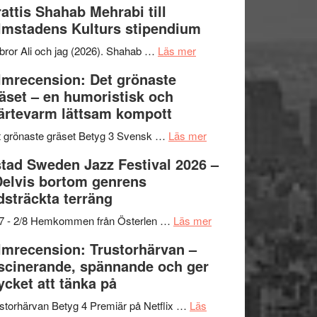
attis Shahab Mehrabi till
samarbeten
Files:
Out
lmstadens Kulturs stipendium
I
West
Want
presenterar
om
bror Ali och jag (2026). Shahab …
Läs mer
to
19
Grattis
lmrecension: Det grönaste
Believe
nya
Shahab
äset – en humoristisk och
–
titlar
Mehrabi
ärtevarm lättsam kompott
Vrach
i
till
Frankenshtey
årets
Filmstadens
om
 grönaste gräset Betyg 3 Svensk …
Läs mer
–
filmprogram
Kulturs
Filmrecension:
tad Sweden Jazz Festival 2026 –
med
stipendium
Det
Delvis bortom genrens
Fox
grönaste
dsträckta terräng
Mulder
gräset
och
–
om
/7 - 2/8 Hemkommen från Österlen …
Läs mer
Dana
en
Ystad
lmrecension: Trustorhärvan –
Scully
humoristisk
Sweden
scinerande, spännande och ger
och
Jazz
cket att tänka på
hjärtevarm
Festival
lättsam
2026
storhärvan Betyg 4 Premiär på Netflix …
Läs