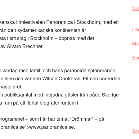
Kul
kanska filmfestivalen Panoramica i Stockholm, med ett
Lit
 från den sydamerikanska kontinenten är
sta i sitt slag i Stockholm – öppnas med det
Mu
v Álvaro Brechner.
Re
ans vardag med familj och hans paranoida spionerande
olisen och vännen Wilson Contreras. Filmen har redan
naste året.
och publiksamtal med inbjudna gäster från både Sverige
rum på ett flertal biografer runtom i
lprogrammet – som i år har temat “Drömmar” – på
anoramica.se”>www.panoramica.se.
Sc