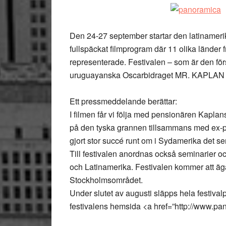
Den 24-27 september startar den latinameri
fullspäckat filmprogram där 11 olika länder
representerade. Festivalen – som är den för
uruguayanska Oscarbidraget MR. KAPLAN a
Ett pressmeddelande berättar:
I filmen får vi följa med pensionären Kapl
på den tyska grannen tillsammans med ex-p
gjort stor succé runt om i Sydamerika det se
Till festivalen anordnas också seminarier 
och Latinamerika. Festivalen kommer att äga 
Stockholmsområdet.
Under slutet av augusti släpps hela festiva
festivalens hemsida <
a href=”http://www.p