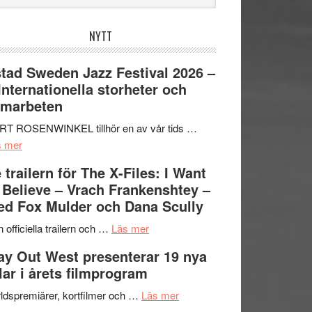
bplatsen
NYTT
tad Sweden Jazz Festival 2026 –
 Internationella storheter och
amarbeten
RT ROSENWINKEL tillhör en av vår tids …
om
s mer
Ystad
 trailern för The X-Files: I Want
Sweden
 Believe – Vrach Frankenshtey –
Jazz
d Fox Mulder och Dana Scully
Festival
2026
om
 officiella trailern och …
Läs mer
–
Se
y Out West presenterar 19 nya
II
trailern
tlar i årets filmprogram
Internationella
för
storheter
The
om
ldspremiärer, kortfilmer och …
Läs mer
och
X-
Way