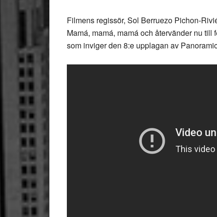
Filmens regissör, Sol Berruezo Pichon-Riv
Mamá, mamá, mamá och återvänder nu till f
som inviger den 8:e upplagan av Panoramic