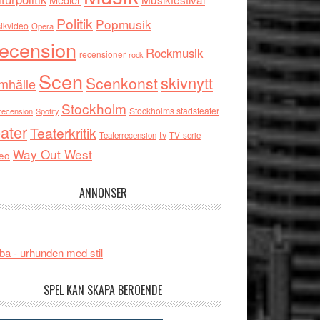
Politik
Popmusik
ikvideo
Opera
ecension
Rockmusik
recensioner
rock
Scen
skivnytt
Scenkonst
mhälle
Stockholm
Stockholms stadsteater
recension
Spotify
ater
Teaterkritik
tv
Teaterrecension
TV-serie
Way Out West
eo
ANNONSER
ba - urhunden med stil
SPEL KAN SKAPA BEROENDE