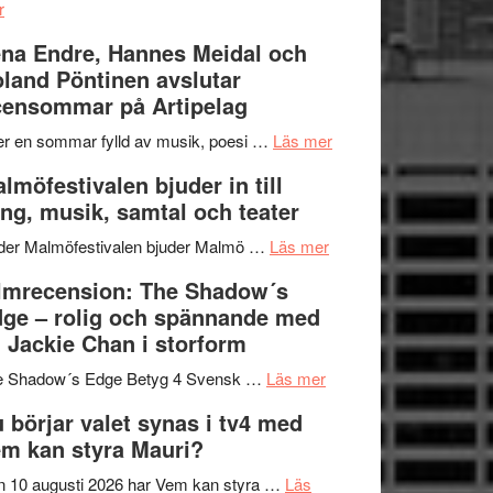
om
kompott
–
r
Filmrecension:
I
na Endre, Hannes Meidal och
Trustorhärvan
Delvis
land Pöntinen avslutar
–
bortom
ensommar på Artipelag
fascinerande,
genrens
spännande
vidsträckta
om
er en sommar fylld av musik, poesi …
Läs mer
och
terräng
Lena
lmöfestivalen bjuder in till
ger
Endre,
ng, musik, samtal och teater
mycket
Hannes
att
om
Meidal
der Malmöfestivalen bjuder Malmö …
Läs mer
tänka
Malmöfestivalen
och
lmrecension: The Shadow´s
på
bjuder
Roland
ge – rolig och spännande med
in
Pöntinen
 Jackie Chan i storform
till
avslutar
om
sång,
Scensommar
e Shadow´s Edge Betyg 4 Svensk …
Läs mer
Filmrecension:
musik,
på
 börjar valet synas i tv4 med
The
samtal
Artipelag
m kan styra Mauri?
Shadow
och
´s
teater
 10 augusti 2026 har Vem kan styra …
Läs