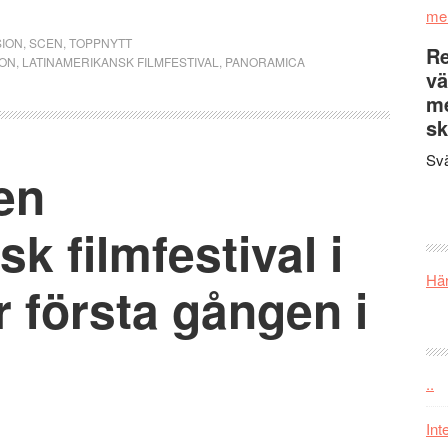
me
ION
,
SCEN
,
TOPPNYTT
Re
ION
,
LATINAMERIKANSK FILMFESTIVAL
,
PANORAMICA
vä
m
sk
Svä
en
k filmfestival i
Här
 första gången i
..
Int