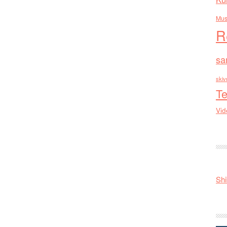
Mus
R
sa
skiv
Te
Vid
Shi