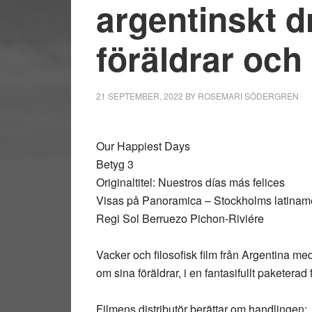
argentinskt 
föräldrar och
21 SEPTEMBER, 2022
BY
ROSEMARI SÖDERGREN
Our Happiest Days
Betyg 3
Originaltitel: Nuestros días más felices
Visas på Panoramica – Stockholms latinamer
Regi Sol Berruezo Pichon-Riviére
Vacker och filosofisk film från Argentina me
om sina föräldrar, i en fantasifullt paketerad 
Filmens distributör berättar om handlingen: