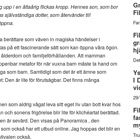
Gr
 upp i en åttaårig flickas kropp. Hennes son, som bor
Fi
as självständiga dotter, som återvänder till
Far
 öppna.
Fi
lla berättare som väven in magiska händelser i
gr
tas på ett fascinerande sätt som kan öppna våra ögon.
hj
 om ålderdom och familjeförhållanden. Att mamman
Det
 en uppenbar metafor för när vuxna barn måste ta hand om
Ys
svaga som barn. Samtidigt som det är ett ämne som
I 
 Den är lite för förutsägbar. Det finns många
vi
29
en som aldrig vågat leva sitt eget liv utan bott kvar hos
Fi
ch sonens frigörelse blir lite för klichéartat berättad.
fa
lmen är sevärd. Den visas på Panoramica , den
my
 som också har ett utbud online. Jag hoppas det blir en
Tru
stivalen också.