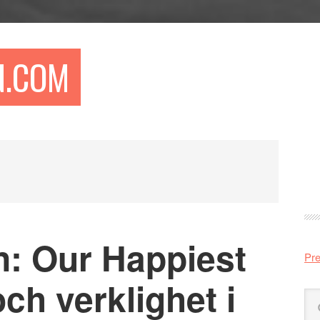
N.COM
Pr
si
n: Our Happiest
Pre
ch verklighet i
Sö
på