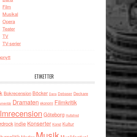
Film
Musikal
Opera
Teater
TV
TV-serier
pnytt
ETIKETTER
k
Böcker
Bokrecension
Deckare
Debaser
Dans
Dramaten
Filmkritik
umentär
ekonomi
ilmrecension
Göteborg
Hultsfred
indie
Konserter
rdrock
Kultur
Konst
Musik
turpolitik
Musikfestival
Medier