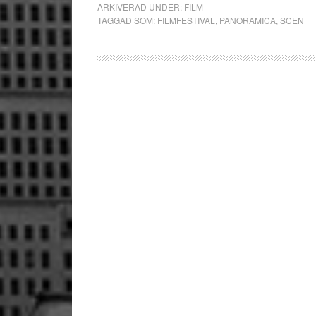
ARKIVERAD UNDER:
FILM
TAGGAD SOM:
FILMFESTIVAL
,
PANORAMICA
,
SCEN