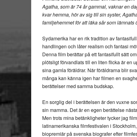
Agatha, som är 74 år gammal, vaknar en dag
kvar hemma, hör av sig till sin syster, Agath
familjehemmet för att läka sår som lämnats
Sydamerika har en rik tradition av fantasifu
handlingen och låter realism och fantasi mö
Denna film berättar på ett fantasifullt sätt
plötsligt förvandlats till en liten flicka är
sina gamla föräldrar. När föräldrarna blir 
många kan känna igen har filmen en svaghet:
berättelser med samma budskap.
En sorglig del i berättelsen är den vuxne son
sin mamma. Det är en egen berättelse nästan o
Men trots mina betänkligheter tycker jag fi
latinamerikanska filmfestivalen i Stockholm,
biopremiär på svenska biografer efter filmfe