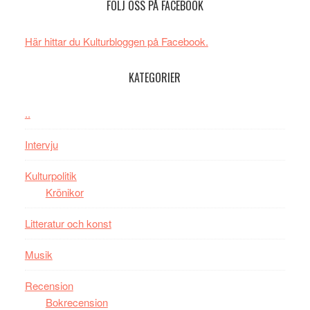
FÖLJ OSS PÅ FACEBOOK
rolig
valet
och
synas
spännande
i
Här hittar du Kulturbloggen på Facebook.
med
tv4
en
med
KATEGORIER
Jackie
Vem
Chan
kan
..
i
styra
storform
Mauri?
Intervju
Kulturpolitik
Krönikor
Litteratur och konst
Musik
Recension
Bokrecension