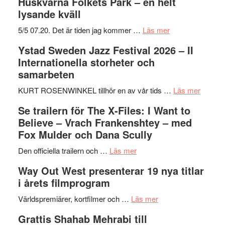
Huskvarna Folkets Park – en helt
lysande kväll
om
5/5 07.20. Det är tiden jag kommer …
Läs mer
Recension:
Ystad Sweden Jazz Festival 2026 – II
Håkan
Internationella storheter och
Hellström
samarbeten
–
Huskvarna
om
KURT ROSENWINKEL tillhör en av vår tids …
Läs mer
Folkets
Ystad
Se trailern för The X-Files: I Want to
Park
Swede
Believe – Vrach Frankenshtey – med
–
Jazz
Fox Mulder och Dana Scully
en
Festiva
om
helt
2026
Den officiella trailern och …
Läs mer
Se
lysande
–
Way Out West presenterar 19 nya titlar
trailern
kväll
II
i årets filmprogram
för
Internat
The
om
storhet
Världspremiärer, kortfilmer och …
Läs mer
X-
Way
och
Grattis Shahab Mehrabi till
Files:
Out
samarb