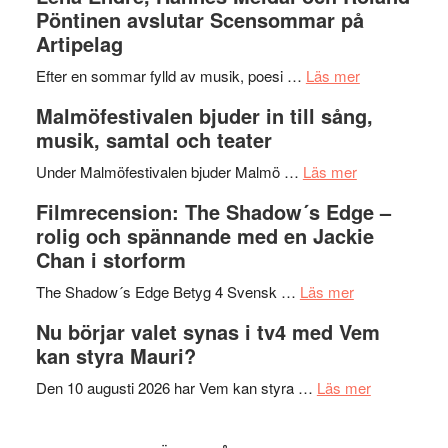
I
Trustorhä
Pöntinen avslutar Scensommar på
Delvis
–
Artipelag
bortom
fascineran
genrens
om
spännand
Efter en sommar fylld av musik, poesi …
Läs mer
vidsträckta
Lena
och
Malmöfestivalen bjuder in till sång,
terräng
Endre,
ger
musik, samtal och teater
Hannes
mycket
om
Meidal
att
Under Malmöfestivalen bjuder Malmö …
Läs mer
Malmöfestiva
och
tänka
Filmrecension: The Shadow´s Edge –
bjuder
Roland
på
rolig och spännande med en Jackie
in
Pöntinen
Chan i storform
till
avslutar
om
sång,
Scensommar
The Shadow´s Edge Betyg 4 Svensk …
Läs mer
Filmrecension
musik,
på
Nu börjar valet synas i tv4 med Vem
The
samtal
Artipelag
kan styra Mauri?
Shadow
och
´s
teater
om
Den 10 augusti 2026 har Vem kan styra …
Läs mer
Edge
Nu
–
börjar