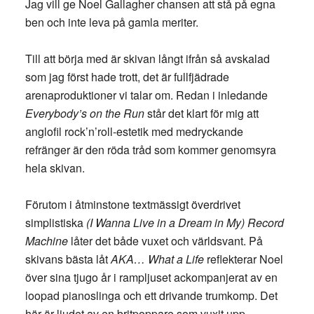
Jag vill ge Noel Gallagher chansen att stå på egna
ben och inte leva på gamla meriter.
Till att börja med är skivan långt ifrån så avskalad
som jag först hade trott, det är fullfjädrade
arenaproduktioner vi talar om. Redan i inledande
Everybody’s on the Run
står det klart för mig att
anglofil rock’n’roll-estetik med medryckande
refränger är den röda tråd som kommer genomsyra
hela skivan.
Förutom i åtminstone textmässigt överdrivet
simplistiska
(I Wanna Live in a Dream in My) Record
Machine
låter det både vuxet och världsvant. På
skivans bästa låt
AKA… What a Life
reflekterar Noel
över sina tjugo år i rampljuset ackompanjerat av en
loopad pianoslinga och ett drivande trumkomp. Det
här är ljudet av en britpoppare som vuxit upp.