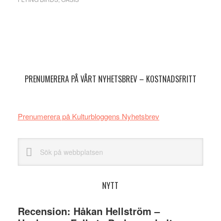
Primärt
sidofält
PRENUMERERA PÅ VÅRT NYHETSBREV – KOSTNADSFRITT
Prenumerera på Kulturbloggens Nyhetsbrev
Sök
på
webbplatsen
NYTT
Recension: Håkan Hellström –