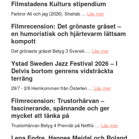
Filmstadens Kulturs stipendium
I
West
Want
presenterar
om
Farbror Ali och jag (2026). Shahab …
Läs mer
to
19
Grattis
Filmrecension: Det grönaste gräset –
Believe
nya
Shahab
en humoristisk och hjärtevarm lättsam
–
titlar
Mehrabi
kompott
Vrach
i
till
Frankenshtey
årets
Filmstadens
om
Det grönaste gräset Betyg 3 Svensk …
Läs mer
–
filmprogram
Kulturs
Filmrecension:
Ystad Sweden Jazz Festival 2026 – I
med
stipendium
Det
Delvis bortom genrens vidsträckta
Fox
grönaste
terräng
Mulder
gräset
och
–
om
29/7 - 2/8 Hemkommen från Österlen …
Läs mer
Dana
en
Ystad
Filmrecension: Trustorhärvan –
Scully
humoristisk
Sweden
fascinerande, spännande och ger
och
Jazz
mycket att tänka på
hjärtevarm
Festival
lättsam
2026
om
Trustorhärvan Betyg 4 Premiär på Netflix …
Läs mer
kompott
–
Filmrecens
Lena Endre, Hannes Meidal och Roland