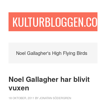
Hoppa
Hoppa
Hoppa
till
till
till
huvudinnehåll
det
sidfot
KULTURBLOGGEN.COM
primära
sidofältet
Noel Gallagher's High Flying Birds
Noel Gallagher har blivit
vuxen
18 OKTOBER, 2011
BY
JONATAN SÖDERGREN