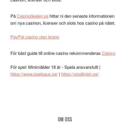
På
Casinodealen.se
hittar ni den senaste informationen
om nya casinon, licenser och slots hos casino på nätet.
PayPal casino utan licens
För bäst guide till online casino rekommenderas
Casivo
För spel: Minimiålder 18 år - Spela ansvarsfullt |
https://www.spelpaus.se/
|
https://stodlinjen.se/
Footer
OM OSS