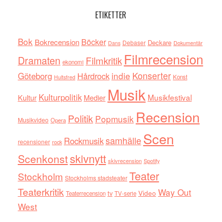
ETIKETTER
Bok
Böcker
Bokrecension
Deckare
Debaser
Dokumentär
Dans
Filmrecension
Dramaten
Filmkritik
ekonomi
indie
Konserter
Göteborg
Hårdrock
Konst
Hultsfred
Musik
Kulturpolitik
Musikfestival
Kultur
Medier
Recension
Politik
Popmusik
Musikvideo
Opera
Scen
samhälle
Rockmusik
recensioner
rock
skivnytt
Scenkonst
skivrecension
Spotify
Teater
Stockholm
Stockholms stadsteater
Teaterkritik
Way Out
tv
Video
Teaterrecension
TV-serie
West