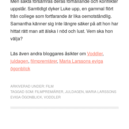
Men sakta försämras deras förhållande och konflikter
uppstår. Samtidigt dyker Luke upp, en gammal flört
från college som fortfarande är lika oemotståndlig.
Samantha känner sig inte längre säker på att hon har
hittat rätt man att älska i nöd och lust. Vem ska hon
välja?
Läs även andra bloggares åsikter om
Voddler
,
juldagen
,
filmpremiärer
,
Maria Larssons eviga
ögonblick
ARKIVERAD UNDER:
FILM
TAGGAD SOM:
FILMPREMIÄRER
,
JULDAGEN
,
MARIA LARSSONS
EVIGA ÖGONBLICK
,
VODDLER
Primärt