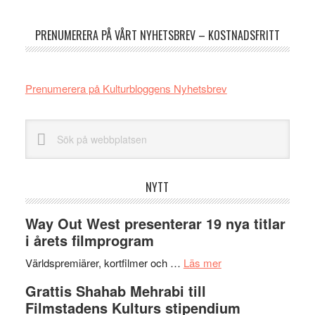
sidofält
PRENUMERERA PÅ VÅRT NYHETSBREV – KOSTNADSFRITT
Prenumerera på Kulturbloggens Nyhetsbrev
Sök
på
webbplatsen
NYTT
Way Out West presenterar 19 nya titlar
i årets filmprogram
om
Världspremiärer, kortfilmer och …
Läs mer
Way
Grattis Shahab Mehrabi till
Out
Filmstadens Kulturs stipendium
West