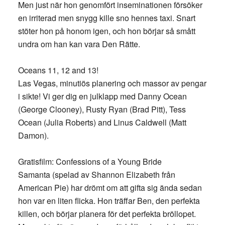
Men just när hon genomfört inseminationen försöker
en irriterad men snygg kille sno hennes taxi. Snart
stöter hon på honom igen, och hon börjar så smått
undra om han kan vara Den Rätte.
Oceans 11, 12 and 13!
Las Vegas, minutiös planering och massor av pengar
i sikte! Vi ger dig en julklapp med Danny Ocean
(George Clooney), Rusty Ryan (Brad Pitt), Tess
Ocean (Julia Roberts) and Linus Caldwell (Matt
Damon).
Gratisfilm: Confessions of a Young Bride
Samanta (spelad av Shannon Elizabeth från
American Pie) har drömt om att gifta sig ända sedan
hon var en liten flicka. Hon träffar Ben, den perfekta
killen, och börjar planera för det perfekta bröllopet.