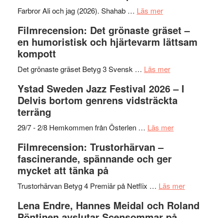
presenterar
om
Farbror Ali och jag (2026). Shahab …
Läs mer
19
Grattis
Filmrecension: Det grönaste gräset –
nya
Shahab
en humoristisk och hjärtevarm lättsam
titlar
Mehrabi
kompott
i
till
årets
Filmstadens
om
Det grönaste gräset Betyg 3 Svensk …
Läs mer
filmprogram
Kulturs
Filmrecension:
Ystad Sweden Jazz Festival 2026 – I
stipendium
Det
Delvis bortom genrens vidsträckta
grönaste
terräng
gräset
–
om
29/7 - 2/8 Hemkommen från Österlen …
Läs mer
en
Ystad
Filmrecension: Trustorhärvan –
humoristisk
Sweden
fascinerande, spännande och ger
och
Jazz
mycket att tänka på
hjärtevarm
Festival
lättsam
2026
om
Trustorhärvan Betyg 4 Premiär på Netflix …
Läs mer
kompott
–
Filmrecens
Lena Endre, Hannes Meidal och Roland
I
Trustorhä
Pöntinen avslutar Scensommar på