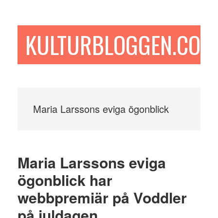
Hoppa
Hoppa
Hoppa
till
till
till
huvudinnehåll
det
sidfot
KULTURBLOGGEN.COM
primära
sidofältet
Maria Larssons eviga ögonblick
Maria Larssons eviga
ögonblick har
webbpremiär på Voddler
på juldagen