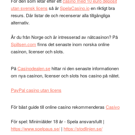
För den som letar efter ett
casino med 10 euro deposit
utan svensk licens
så är
SpelaCasino.io
en riktigt bra
resurs. Där listar de och recenserar alla tillgängliga
alternativ.
Är du från Norge och är intresserad av nätcasinon? På
Spillsen.com
finns det senaste inom norska online
casinon, licenser och slots.
På
Casinodealen.se
hittar ni den senaste informationen
om nya casinon, licenser och slots hos casino på nätet.
PayPal casino utan licens
För bäst guide till online casino rekommenderas
Casivo
För spel: Minimiålder 18 år - Spela ansvarsfullt |
https://www.spelpaus.se/
|
https://stodlinjen.se/