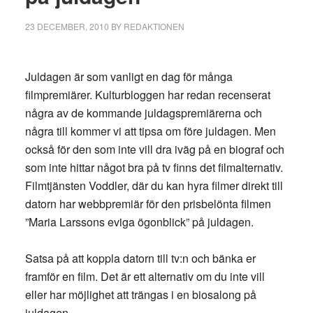
23 DECEMBER, 2010
BY
REDAKTIONEN
Juldagen är som vanligt en dag för många
filmpremiärer. Kulturbloggen har redan recenserat
några av de kommande juldagspremiärerna och
några till kommer vi att tipsa om före juldagen. Men
också för den som inte vill dra iväg på en biograf och
som inte hittar något bra på tv finns det filmalternativ.
Filmtjänsten Voddler, där du kan hyra filmer direkt till
datorn har webbpremiär för den prisbelönta filmen
”Maria Larssons eviga ögonblick” på juldagen.
Satsa på att koppla datorn till tv:n och bänka er
framför en film. Det är ett alternativ om du inte vill
eller har möjlighet att trängas i en biosalong på
juldagen.