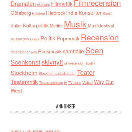
Filmrecension
Dramaten
Filmkritik
ekonomi
indie
Konserter
Göteborg
Hårdrock
Konst
Hultsfred
Musik
Kulturpolitik
Musikfestival
Kultur
Medier
Recension
Politik
Popmusik
Musikvideo
Opera
Scen
samhälle
Rockmusik
recensioner
rock
skivnytt
Scenkonst
skivrecension
Spotify
Teater
Stockholm
Stockholms stadsteater
Teaterkritik
Way Out
tv
Video
Teaterrecension
TV-serie
West
ANNONSER
Shiba - urhunden med stil