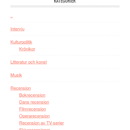
KATEGORIER
kan
vara
..
den
bästa
Intervju
Spider-
Man
Kulturpolitik
filmen
Krönikor
någonsin
Litteratur och konst
Musik
Recension
Bokrecension
Dans recension
Filmrecension
Operarecension
Recension av TV-serier
Skivrecensioner