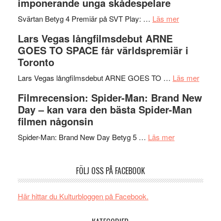
imponerande unga skådespelare
och
synas
spännande
om
i
Svärtan Betyg 4 Premiär på SVT Play: …
Läs mer
med
Recension
tv4
Lars Vegas långfilmsdebut ARNE
en
av
med
GOES TO SPACE får världspremiär i
Jackie
tv-
Vem
Toronto
Chan
serie:
kan
i
Svärtan
styra
om
Lars Vegas långfilmsdebut ARNE GOES TO …
Läs mer
storform
–
Mauri?
Lars
Filmrecension: Spider-Man: Brand New
välgjort
Vegas
Day – kan vara den bästa Spider-Man
om
långfi
filmen någonsin
människans
ARNE
om
mörker
GOES
Spider-Man: Brand New Day Betyg 5 …
Läs mer
Filmrecension
med
TO
Spider-
imponerande
SPAC
FÖLJ OSS PÅ FACEBOOK
Man:
unga
får
Brand
skådespelar
världs
New
i
Här hittar du Kulturbloggen på Facebook.
Day
Toront
–