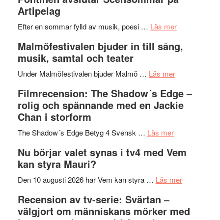
Delvis
–
Artipelag
bortom
fascineran
genrens
om
spännand
Efter en sommar fylld av musik, poesi …
Läs mer
vidsträckta
Lena
och
Malmöfestivalen bjuder in till sång,
terräng
Endre,
ger
musik, samtal och teater
Hannes
mycket
om
Meidal
att
Under Malmöfestivalen bjuder Malmö …
Läs mer
Malmöfestiva
och
tänka
Filmrecension: The Shadow´s Edge –
bjuder
Roland
på
rolig och spännande med en Jackie
in
Pöntinen
Chan i storform
till
avslutar
om
sång,
Scensommar
The Shadow´s Edge Betyg 4 Svensk …
Läs mer
Filmrecension
musik,
på
Nu börjar valet synas i tv4 med Vem
The
samtal
Artipelag
kan styra Mauri?
Shadow
och
´s
teater
om
Den 10 augusti 2026 har Vem kan styra …
Läs mer
Edge
Nu
Recension av tv-serie: Svärtan –
–
börjar
välgjort om människans mörker med
rolig
valet