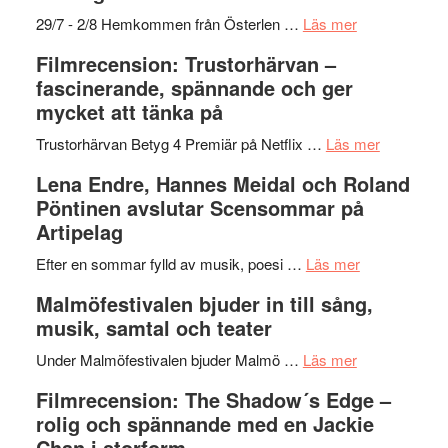
och
–
om
29/7 - 2/8 Hemkommen från Österlen …
Läs mer
Dana
en
Ystad
Filmrecension: Trustorhärvan –
Scully
humoristisk
Sweden
fascinerande, spännande och ger
och
Jazz
mycket att tänka på
hjärtevarm
Festival
lättsam
2026
om
Trustorhärvan Betyg 4 Premiär på Netflix …
Läs mer
kompott
–
Filmrecens
Lena Endre, Hannes Meidal och Roland
I
Trustorhä
Pöntinen avslutar Scensommar på
Delvis
–
Artipelag
bortom
fascineran
genrens
om
spännand
Efter en sommar fylld av musik, poesi …
Läs mer
vidsträckta
Lena
och
Malmöfestivalen bjuder in till sång,
terräng
Endre,
ger
musik, samtal och teater
Hannes
mycket
om
Meidal
att
Under Malmöfestivalen bjuder Malmö …
Läs mer
Malmöfestiva
och
tänka
Filmrecension: The Shadow´s Edge –
bjuder
Roland
på
rolig och spännande med en Jackie
in
Pöntinen
Chan i storform