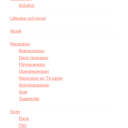
Krönikor
Litteratur och konst
Musik
Recension
Bokrecension
Dans recension
Filmrecension
Operarecension
Recension av TV-serier
Skivrecensioner
Spel
Teaterkritik
Scen
Dans
Film