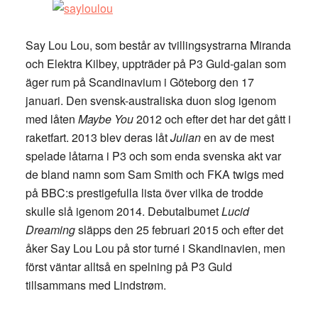
Say Lou Lou, som består av tvillingsystrarna Miranda
och Elektra Kilbey, uppträder på P3 Guld-galan som
äger rum på Scandinavium i Göteborg den 17
januari. Den svensk-australiska duon slog igenom
med låten
Maybe You
2012 och efter det har det gått i
raketfart. 2013 blev deras låt
Julian
en av de mest
spelade låtarna i P3 och som enda svenska akt var
de bland namn som Sam Smith och FKA twigs med
på BBC:s prestigefulla lista över vilka de trodde
skulle slå igenom 2014. Debutalbumet
Lucid
Dreaming
släpps den 25 februari 2015 och efter det
åker Say Lou Lou på stor turné i Skandinavien, men
först väntar alltså en spelning på P3 Guld
tillsammans med Lindstrøm.