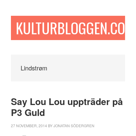
Hoppa
Hoppa
Hoppa
till
till
till
huvudinnehåll
det
sidfot
KULTURBLOGGEN.COM
primära
sidofältet
Lindstrøm
Say Lou Lou uppträder på
P3 Guld
27 NOVEMBER, 2014
BY
JONATAN SÖDERGREN