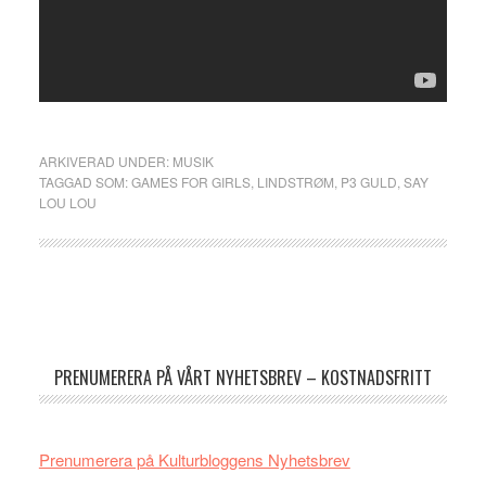
ARKIVERAD UNDER:
MUSIK
TAGGAD SOM:
GAMES FOR GIRLS
,
LINDSTRØM
,
P3 GULD
,
SAY
LOU LOU
Primärt
sidofält
PRENUMERERA PÅ VÅRT NYHETSBREV – KOSTNADSFRITT
Prenumerera på Kulturbloggens Nyhetsbrev