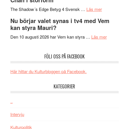
till
avslutar
om
sång,
Scensommar
The Shadow´s Edge Betyg 4 Svensk …
Läs mer
Filmrecension
musik,
på
Nu börjar valet synas i tv4 med Vem
The
samtal
Artipelag
kan styra Mauri?
Shadow
och
´s
teater
om
Den 10 augusti 2026 har Vem kan styra …
Läs mer
Edge
Nu
–
börjar
FÖLJ OSS PÅ FACEBOOK
rolig
valet
och
synas
spännande
i
Här hittar du Kulturbloggen på Facebook.
med
tv4
en
med
KATEGORIER
Jackie
Vem
Chan
kan
..
i
styra
storform
Mauri?
Intervju
Kulturpolitik