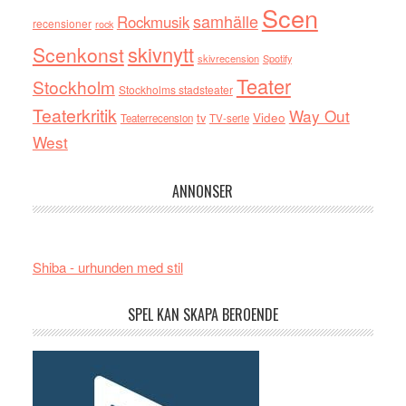
Scen
samhälle
Rockmusik
recensioner
rock
skivnytt
Scenkonst
skivrecension
Spotify
Teater
Stockholm
Stockholms stadsteater
Teaterkritik
Way Out
tv
Video
Teaterrecension
TV-serie
West
ANNONSER
Shiba - urhunden med stil
SPEL KAN SKAPA BEROENDE