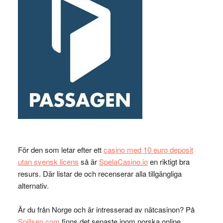
För den som letar efter ett
casino med 10 euro deposit
utan svensk licens
så är
SpelaCasino.io
en riktigt bra
resurs. Där listar de och recenserar alla tillgängliga
alternativ.
Är du från Norge och är intresserad av nätcasinon? På
Spillsen.com
finns det senaste inom norska online