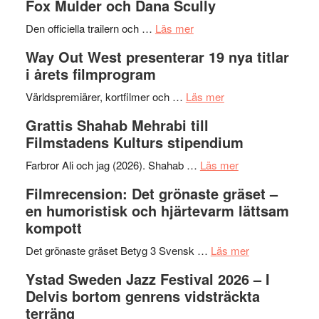
Fox Mulder och Dana Scully
en
Festiva
om
helt
2026
Den officiella trailern och …
Läs mer
Se
lysande
–
Way Out West presenterar 19 nya titlar
trailern
kväll
II
i årets filmprogram
för
Internat
The
om
storhet
Världspremiärer, kortfilmer och …
Läs mer
X-
Way
och
Grattis Shahab Mehrabi till
Files:
Out
samarb
Filmstadens Kulturs stipendium
I
West
Want
presenterar
om
Farbror Ali och jag (2026). Shahab …
Läs mer
to
19
Grattis
Filmrecension: Det grönaste gräset –
Believe
nya
Shahab
en humoristisk och hjärtevarm lättsam
–
titlar
Mehrabi
kompott
Vrach
i
till
Frankenshtey
årets
Filmstadens
om
Det grönaste gräset Betyg 3 Svensk …
Läs mer
–
filmprogram
Kulturs
Filmrecension:
Ystad Sweden Jazz Festival 2026 – I
med
stipendium
Det
Delvis bortom genrens vidsträckta
Fox
grönaste
terräng
Mulder
gräset