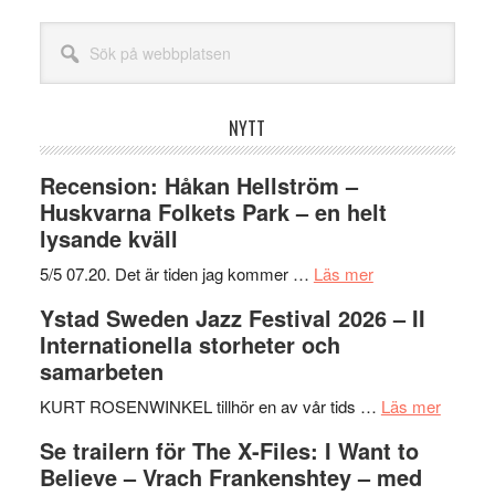
Sök
på
webbplatsen
NYTT
Recension: Håkan Hellström –
Huskvarna Folkets Park – en helt
lysande kväll
om
5/5 07.20. Det är tiden jag kommer …
Läs mer
Recension:
Ystad Sweden Jazz Festival 2026 – II
Håkan
Internationella storheter och
Hellström
samarbeten
–
Huskvarna
om
KURT ROSENWINKEL tillhör en av vår tids …
Läs mer
Folkets
Ystad
Se trailern för The X-Files: I Want to
Park
Swede
Believe – Vrach Frankenshtey – med
–
Jazz