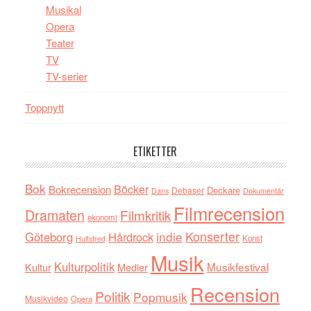
Musikal
Opera
Teater
TV
TV-serier
Toppnytt
ETIKETTER
Bok
Böcker
Bokrecension
Deckare
Debaser
Dokumentär
Dans
Filmrecension
Dramaten
Filmkritik
ekonomi
indie
Konserter
Göteborg
Hårdrock
Konst
Hultsfred
Musik
Kulturpolitik
Musikfestival
Kultur
Medier
Recension
Politik
Popmusik
Musikvideo
Opera