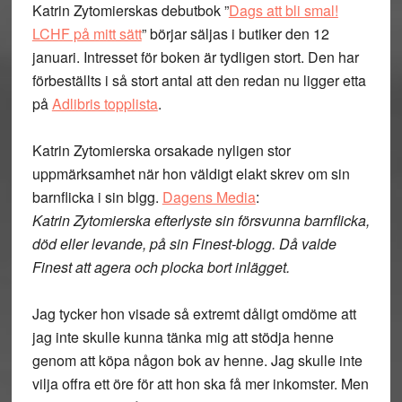
Katrin Zytomierskas debutbok ”
Dags att bli smal!
LCHF på mitt sätt
” börjar säljas i butiker den 12
januari. Intresset för boken är tydligen stort. Den har
förbeställts i så stort antal att den redan nu ligger etta
på
Adlibris topplista
.
Katrin Zytomierska orsakade nyligen stor
uppmärksamhet när hon väldigt elakt skrev om sin
barnflicka i sin blgg.
Dagens Media
:
Katrin Zytomierska efterlyste sin försvunna barnflicka,
död eller levande, på sin Finest-blogg. Då valde
Finest att agera och plocka bort inlägget.
Jag tycker hon visade så extremt dåligt omdöme att
jag inte skulle kunna tänka mig att stödja henne
genom att köpa någon bok av henne. Jag skulle inte
vilja offra ett öre för att hon ska få mer inkomster. Men