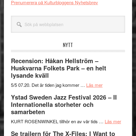
Prenumerera på Kulturbloggens Nyhetsbrev
Sök
på
webbplatsen
NYTT
Recension: Håkan Hellström –
Huskvarna Folkets Park – en helt
lysande kväll
om
5/5 07.20. Det är tiden jag kommer …
Läs mer
Recension:
Ystad Sweden Jazz Festival 2026 – II
Håkan
Internationella storheter och
Hellström
samarbeten
–
Huskvarna
om
KURT ROSENWINKEL tillhör en av vår tids …
Läs mer
Folkets
Ystad
Se trailern för The X-Files: I Want to
Park
Swede