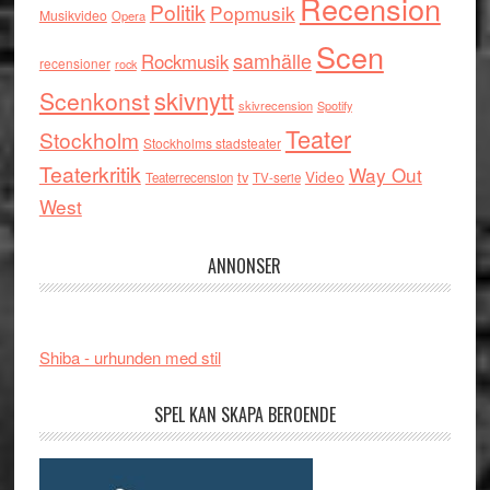
Recension
Politik
Popmusik
Musikvideo
Opera
Scen
samhälle
Rockmusik
recensioner
rock
skivnytt
Scenkonst
skivrecension
Spotify
Teater
Stockholm
Stockholms stadsteater
Teaterkritik
Way Out
tv
Video
Teaterrecension
TV-serie
West
ANNONSER
Shiba - urhunden med stil
SPEL KAN SKAPA BEROENDE