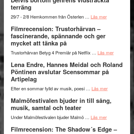
Fox
grönaste
terräng
Mulder
gräset
och
–
om
29/7 - 2/8 Hemkommen från Österlen …
Läs mer
Dana
en
Ystad
Filmrecension: Trustorhärvan –
Scully
humoristisk
Sweden
fascinerande, spännande och ger
och
Jazz
mycket att tänka på
hjärtevarm
Festival
lättsam
2026
om
Trustorhärvan Betyg 4 Premiär på Netflix …
Läs mer
kompott
–
Filmrecens
Lena Endre, Hannes Meidal och Roland
I
Trustorhä
Pöntinen avslutar Scensommar på
Delvis
–
Artipelag
bortom
fascineran
genrens
om
spännand
Efter en sommar fylld av musik, poesi …
Läs mer
vidsträckta
Lena
och
Malmöfestivalen bjuder in till sång,
terräng
Endre,
ger
musik, samtal och teater
Hannes
mycket
om
Meidal
att
Under Malmöfestivalen bjuder Malmö …
Läs mer
Malmöfestiva
och
tänka
Filmrecension: The Shadow´s Edge –
bjuder
Roland
på