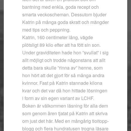
bantning med enkla, goda recept och
smarta veckoscheman. Dessutom bjuder
Katrin på många goda skratt och mängder
med tips och peppning.
Katrin, 160 centimeter lång, vägde
plötsligt 89 kilo efter att ha fött sin son.
Under graviditeten hade hon ”svullat” i sig
allt möjligt och trodde någonstans att allt
detta bara skulle ”rinna av” henne, som
hon hört att det gjort för så många andra
kvinnor. Fast på Katrin stannade kilona
kvar och det var då hon hittade lösningen
i form av sin egen variant av LCHF.
Boken är välkommen läsning för alla dem
som genom åren tjatat på Katrin att skriva
om just det här. Med en mångårig tio­i­topp­
blogg och flera hundratusen trogna läsare