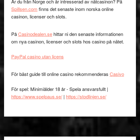
Är du från Norge och är intresserad av nätcasinon? På
Spillsen.com
finns det senaste inom norska online
casinon, licenser och slots.
På
Casinodealen.se
hittar ni den senaste informationen
om nya casinon, licenser och slots hos casino på nätet.
PayPal casino utan licens
För bäst guide till online casino rekommenderas
Casivo
För spel: Minimiålder 18 år - Spela ansvarsfullt |
https://www.spelpaus.se/
|
https://stodlinjen.se/