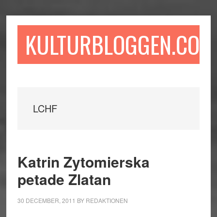
Hoppa
Hoppa
Hoppa
till
till
till
huvudinnehåll
det
sidfot
KULTURBLOGGEN.COM
primära
sidofältet
LCHF
Katrin Zytomierska
petade Zlatan
30 DECEMBER, 2011
BY
REDAKTIONEN