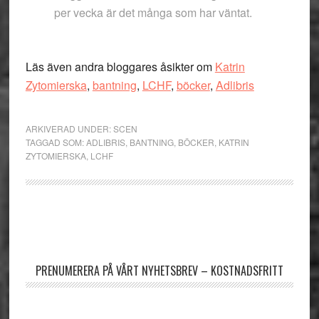
per vecka är det många som har väntat.
Läs även andra bloggares åsikter om
Katrin
Zytomierska
,
bantning
,
LCHF
,
böcker
,
Adlibris
ARKIVERAD UNDER:
SCEN
TAGGAD SOM:
ADLIBRIS
,
BANTNING
,
BÖCKER
,
KATRIN
ZYTOMIERSKA
,
LCHF
Primärt
sidofält
PRENUMERERA PÅ VÅRT NYHETSBREV – KOSTNADSFRITT