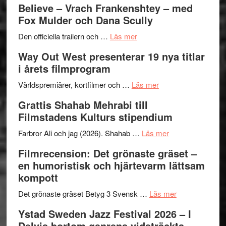
Believe – Vrach Frankenshtey – med
–
Jazz
Fox Mulder och Dana Scully
en
Festiva
om
helt
2026
Den officiella trailern och …
Läs mer
Se
lysande
–
Way Out West presenterar 19 nya titlar
trailern
kväll
II
i årets filmprogram
för
Internat
The
om
storhet
Världspremiärer, kortfilmer och …
Läs mer
X-
Way
och
Grattis Shahab Mehrabi till
Files:
Out
samarb
Filmstadens Kulturs stipendium
I
West
Want
presenterar
om
Farbror Ali och jag (2026). Shahab …
Läs mer
to
19
Grattis
Filmrecension: Det grönaste gräset –
Believe
nya
Shahab
en humoristisk och hjärtevarm lättsam
–
titlar
Mehrabi
kompott
Vrach
i
till
Frankenshtey
årets
Filmstadens
om
Det grönaste gräset Betyg 3 Svensk …
Läs mer
–
filmprogram
Kulturs
Filmrecension:
Ystad Sweden Jazz Festival 2026 – I
med
stipendium
Det
Delvis bortom genrens vidsträckta