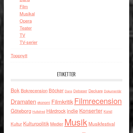
Film
Musikal
Opera
Teater
TV
TV-serier
Toppnytt
ETIKETTER
Bok
Böcker
Bokrecension
Deckare
Debaser
Dokumentär
Dans
Filmrecension
Dramaten
Filmkritik
ekonomi
indie
Konserter
Göteborg
Hårdrock
Konst
Hultsfred
Musik
Kulturpolitik
Musikfestival
Kultur
Medier