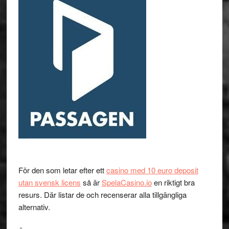
För den som letar efter ett
casino med 10 euro deposit
utan svensk licens
så är
SpelaCasino.io
en riktigt bra
resurs. Där listar de och recenserar alla tillgängliga
alternativ.