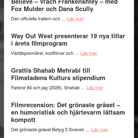
Believe – Vrach Frankenshtey – med
en
Festiva
Fox Mulder och Dana Scully
helt
2026
lysande
om
Den officiella trailern och …
Läs mer
–
kväll
Se
II
trailern
Way Out West presenterar 19 nya titlar
Internat
för
i årets filmprogram
storhet
The
och
om
Världspremiärer, kortfilmer och …
Läs mer
X-
samarb
Way
Files:
Out
Grattis Shahab Mehrabi till
I
West
Filmstadens Kulturs stipendium
Want
presenterar
to
om
Farbror Ali och jag (2026). Shahab …
Läs mer
19
Believe
Grattis
nya
–
Shahab
Filmrecension: Det grönaste gräset –
titlar
Vrach
Mehrabi
en humoristisk och hjärtevarm lättsam
i
Frankenshtey
till
kompott
årets
–
Filmstadens
filmprogram
med
om
Det grönaste gräset Betyg 3 Svensk …
Läs mer
Kulturs
Fox
Filmrecension: