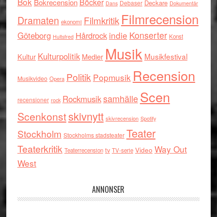
Bok
Böcker
Bokrecension
Deckare
Debaser
Dokumentär
Dans
Filmrecension
Dramaten
Filmkritik
ekonomi
indie
Konserter
Göteborg
Hårdrock
Konst
Hultsfred
Musik
Kulturpolitik
Musikfestival
Kultur
Medier
Recension
Politik
Popmusik
Musikvideo
Opera
Scen
samhälle
Rockmusik
recensioner
rock
skivnytt
Scenkonst
skivrecension
Spotify
Teater
Stockholm
Stockholms stadsteater
Teaterkritik
Way Out
tv
Video
Teaterrecension
TV-serie
West
ANNONSER