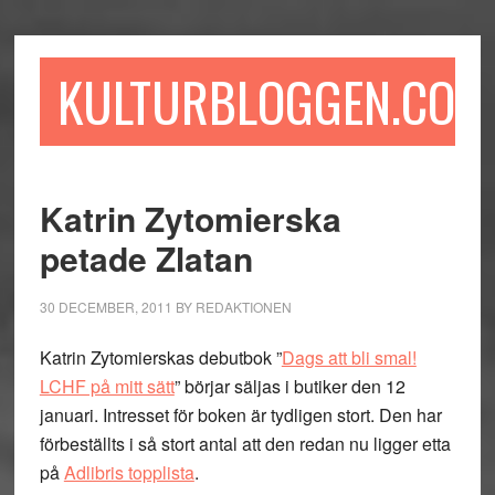
Hoppa
Hoppa
Hoppa
till
till
till
huvudinnehåll
det
sidfot
KULTURBLOGGEN.COM
primära
sidofältet
Katrin Zytomierska
petade Zlatan
30 DECEMBER, 2011
BY
REDAKTIONEN
Katrin Zytomierskas debutbok ”
Dags att bli smal!
LCHF på mitt sätt
” börjar säljas i butiker den 12
januari. Intresset för boken är tydligen stort. Den har
förbeställts i så stort antal att den redan nu ligger etta
på
Adlibris topplista
.