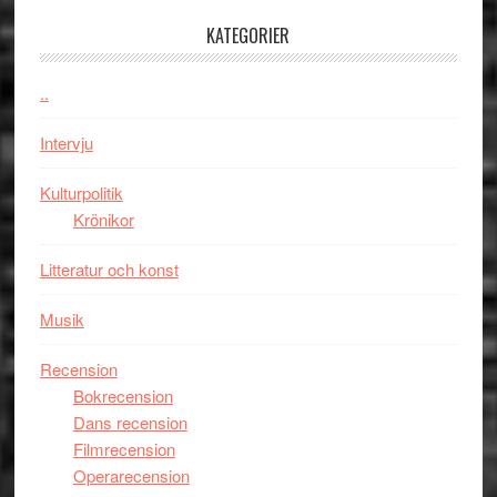
med
Jackie
KATEGORIER
Vem
Chan
kan
i
styra
..
storform
Mauri?
Intervju
Kulturpolitik
Krönikor
Litteratur och konst
Musik
Recension
Bokrecension
Dans recension
Filmrecension
Operarecension