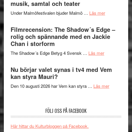
Hannes
musik, samtal och teater
att
Meidal
tänka
om
Under Malmöfestivalen bjuder Malmö …
Läs mer
och
på
Malmöfestiva
Roland
bjuder
Filmrecension: The Shadow´s Edge –
Pöntinen
in
rolig och spännande med en Jackie
avslutar
till
Chan i storform
Scensommar
sång,
på
om
The Shadow´s Edge Betyg 4 Svensk …
Läs mer
musik,
Artipelag
Filmrecension
samtal
The
Nu börjar valet synas i tv4 med Vem
och
Shadow
kan styra Mauri?
teater
´s
om
Den 10 augusti 2026 har Vem kan styra …
Läs mer
Edge
Nu
–
börjar
rolig
valet
och
FÖLJ OSS PÅ FACEBOOK
synas
spännande
i
med
Här hittar du Kulturbloggen på Facebook.
tv4
en