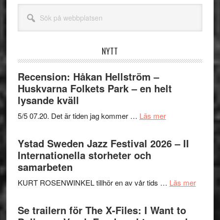
Sök
på
webbplatsen
NYTT
Recension: Håkan Hellström –
Huskvarna Folkets Park – en helt
lysande kväll
om
5/5 07.20. Det är tiden jag kommer …
Läs mer
Recension:
Håkan
Ystad Sweden Jazz Festival 2026 – II
Hellström
Internationella storheter och
–
samarbeten
Huskvarna
om
KURT ROSENWINKEL tillhör en av vår tids …
Läs mer
Folkets
Ystad
Park
Swede
Se trailern för The X-Files: I Want to
–
Jazz