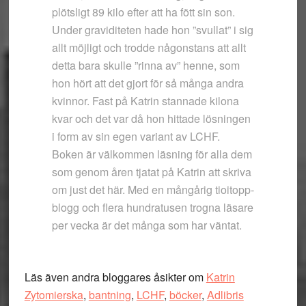
plötsligt 89 kilo efter att ha fött sin son.
Under graviditeten hade hon ”svullat” i sig
allt möjligt och trodde någonstans att allt
detta bara skulle ”rinna av” henne, som
hon hört att det gjort för så många andra
kvinnor. Fast på Katrin stannade kilona
kvar och det var då hon hittade lösningen
i form av sin egen variant av LCHF.
Boken är välkommen läsning för alla dem
som genom åren tjatat på Katrin att skriva
om just det här. Med en mångårig tio­i­topp­
blogg och flera hundratusen trogna läsare
per vecka är det många som har väntat.
Läs även andra bloggares åsikter om
Katrin
Zytomierska
,
bantning
,
LCHF
,
böcker
,
Adlibris