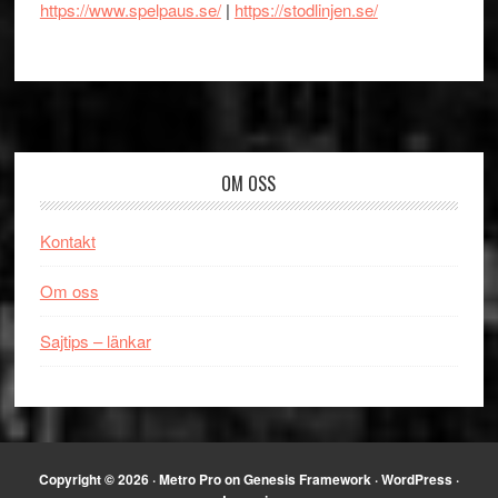
https://www.spelpaus.se/
|
https://stodlinjen.se/
Footer
OM OSS
Kontakt
Om oss
Sajtips – länkar
Copyright © 2026 ·
Metro Pro
on
Genesis Framework
·
WordPress
·