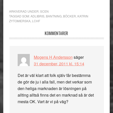
ARKIVERAD UNDER:
SCEN
TAGGAD SOM:
ADLIBRIS
,
BANTNING
,
BÖCKER
,
KATRIN
ZYTOMIERSKA
,
LCHF
Läsarkommentarer
KOMMENTARER
Mogens H Andersson
säger
31 december, 2011 kl. 15:14
Det är väl klart att folk själv får bestämma
de gör de ju i alla fall, men det verkar som
den heliga marknaden är lösningen på
allting alltså finns det en marknad så är det
mesta OK. Vart är vi på väg?