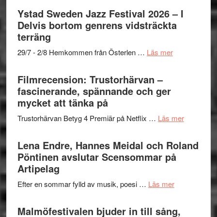
stipendium
Mulder
Det
Ystad Sweden Jazz Festival 2026 – I
och
grönaste
Delvis bortom genrens vidsträckta
Dana
gräset
terräng
Scully
–
om
29/7 - 2/8 Hemkommen från Österlen …
Läs mer
en
Ystad
humoristisk
Sweden
Filmrecension: Trustorhärvan –
och
Jazz
fascinerande, spännande och ger
hjärtevarm
Festival
mycket att tänka på
lättsam
2026
kompott
om
Trustorhärvan Betyg 4 Premiär på Netflix …
Läs mer
–
Filmrecens
I
Trustorhä
Lena Endre, Hannes Meidal och Roland
Delvis
–
Pöntinen avslutar Scensommar på
bortom
fascineran
Artipelag
genrens
spännand
vidsträckta
om
Efter en sommar fylld av musik, poesi …
Läs mer
och
terräng
Lena
ger
Endre,
Malmöfestivalen bjuder in till sång,
mycket