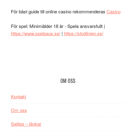
För bäst guide till online casino rekommenderas
Casivo
För spel: Minimiålder 18 år - Spela ansvarsfullt |
https://www.spelpaus.se/
|
https://stodlinjen.se/
Footer
OM OSS
Kontakt
Om oss
Sajtips – länkar