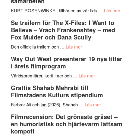
samarbeten
–
Huskvarna
om
KURT ROSENWINKEL tillhör en av vår tids …
Läs mer
Folkets
Ystad
Se trailern för The X-Files: I Want to
Park
Swede
Believe – Vrach Frankenshtey – med
–
Jazz
Fox Mulder och Dana Scully
en
Festiva
om
helt
2026
Den officiella trailern och …
Läs mer
Se
lysande
–
Way Out West presenterar 19 nya titlar
trailern
kväll
II
i årets filmprogram
för
Internat
The
om
storhet
Världspremiärer, kortfilmer och …
Läs mer
X-
Way
och
Grattis Shahab Mehrabi till
Files:
Out
samarb
Filmstadens Kulturs stipendium
I
West
Want
presenterar
om
Farbror Ali och jag (2026). Shahab …
Läs mer
to
19
Grattis
Filmrecension: Det grönaste gräset –
Believe
nya
Shahab
en humoristisk och hjärtevarm lättsam
–
titlar
Mehrabi
kompott
Vrach
i
till