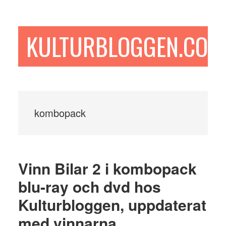
Hoppa
Hoppa
Hoppa
till
till
till
huvudinnehåll
det
sidfot
KULTURBLOGGEN.COM
primära
sidofältet
kombopack
Vinn Bilar 2 i kombopack
blu-ray och dvd hos
Kulturbloggen, uppdaterat
med vinnarna