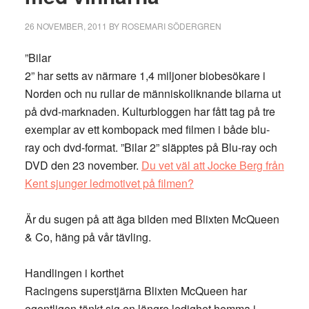
26 NOVEMBER, 2011
BY
ROSEMARI SÖDERGREN
”Bilar
2” har setts av närmare 1,4 miljoner biobesökare i
Norden och nu rullar de människoliknande bilarna ut
på dvd-marknaden. Kulturbloggen har fått tag på tre
exemplar av ett kombopack med filmen i både blu-
ray och dvd-format. ”Bilar 2” släpptes på Blu-ray och
DVD den 23 november.
Du vet väl att Jocke Berg från
Kent sjunger ledmotivet på filmen?
Är du sugen på att äga bilden med Blixten McQueen
& Co, häng på vår tävling.
Handlingen i korthet
Racingens superstjärna Blixten McQueen har
egentligen tänkt sig en längre ledighet hemma i