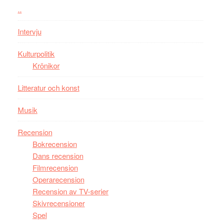
Chan
kan
..
i
styra
storform
Mauri?
Intervju
Kulturpolitik
Krönikor
Litteratur och konst
Musik
Recension
Bokrecension
Dans recension
Filmrecension
Operarecension
Recension av TV-serier
Skivrecensioner
Spel