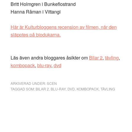
Britt Holmgren i Bunkeflostrand
Hanna Råman i Vittangi
Här är Kulturbloggens recension av filmen, när den
släpptes på biodukarna.
Läs även andra bloggares åsikter om
Bilar 2
,
tävling
,
kombopack
,
blu-ray
,
dvd
ARKIVERAD UNDER:
SCEN
TAGGAD SOM:
BILAR 2
,
BLU-RAY
,
DVD
,
KOMBOPACK
,
TÄVLING
Primärt
sidofält