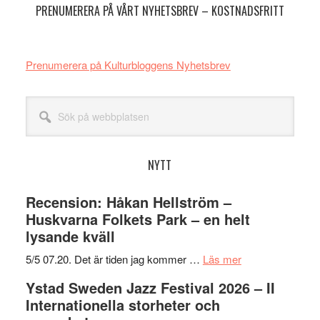
PRENUMERERA PÅ VÅRT NYHETSBREV – KOSTNADSFRITT
Prenumerera på Kulturbloggens Nyhetsbrev
Sök
på
webbplatsen
NYTT
Recension: Håkan Hellström –
Huskvarna Folkets Park – en helt
lysande kväll
om
5/5 07.20. Det är tiden jag kommer …
Läs mer
Recension:
Ystad Sweden Jazz Festival 2026 – II
Håkan
Internationella storheter och
Hellström