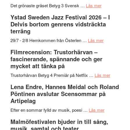
Frankenshtey
årets
Filmstadens
om
Det grönaste gräset Betyg 3 Svensk …
Läs mer
–
filmprogram
Kulturs
Filmrecension:
Ystad Sweden Jazz Festival 2026 – I
med
stipendium
Det
Delvis bortom genrens vidsträckta
Fox
grönaste
terräng
Mulder
gräset
och
–
om
29/7 - 2/8 Hemkommen från Österlen …
Läs mer
Dana
en
Ystad
Filmrecension: Trustorhärvan –
Scully
humoristisk
Sweden
fascinerande, spännande och ger
och
Jazz
mycket att tänka på
hjärtevarm
Festival
lättsam
2026
om
Trustorhärvan Betyg 4 Premiär på Netflix …
Läs mer
kompott
–
Filmrecens
Lena Endre, Hannes Meidal och Roland
I
Trustorhä
Pöntinen avslutar Scensommar på
Delvis
–
Artipelag
bortom
fascineran
genrens
om
spännand
Efter en sommar fylld av musik, poesi …
Läs mer
vidsträckta
Lena
och
Malmöfestivalen bjuder in till sång,
terräng
Endre,
ger
musik, samtal och teater