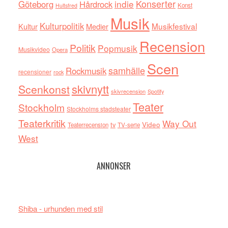
indie
Konserter
Göteborg
Hårdrock
Konst
Hultsfred
Musik
Kulturpolitik
Musikfestival
Kultur
Medier
Recension
Politik
Popmusik
Musikvideo
Opera
Scen
samhälle
Rockmusik
recensioner
rock
skivnytt
Scenkonst
skivrecension
Spotify
Teater
Stockholm
Stockholms stadsteater
Teaterkritik
Way Out
tv
Video
Teaterrecension
TV-serie
West
ANNONSER
Shiba - urhunden med stil