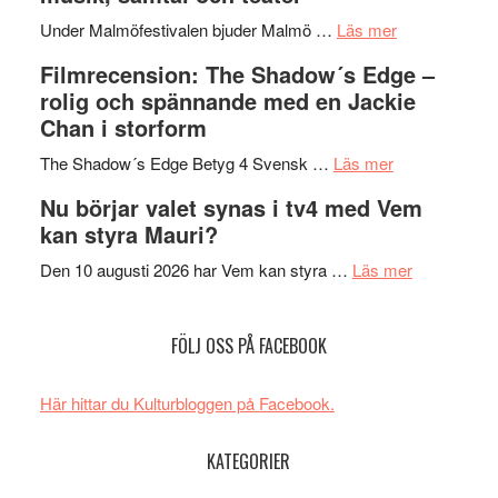
Hannes
mycket
om
Meidal
att
Under Malmöfestivalen bjuder Malmö …
Läs mer
Malmöfestiva
och
tänka
Filmrecension: The Shadow´s Edge –
bjuder
Roland
på
rolig och spännande med en Jackie
in
Pöntinen
Chan i storform
till
avslutar
om
sång,
Scensommar
The Shadow´s Edge Betyg 4 Svensk …
Läs mer
Filmrecension
musik,
på
Nu börjar valet synas i tv4 med Vem
The
samtal
Artipelag
kan styra Mauri?
Shadow
och
´s
teater
om
Den 10 augusti 2026 har Vem kan styra …
Läs mer
Edge
Nu
–
börjar
FÖLJ OSS PÅ FACEBOOK
rolig
valet
och
synas
spännande
i
Här hittar du Kulturbloggen på Facebook.
med
tv4
en
med
KATEGORIER
Jackie
Vem