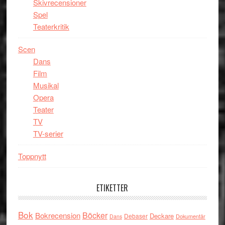
Skivrecensioner
Spel
Teaterkritik
Scen
Dans
Film
Musikal
Opera
Teater
TV
TV-serier
Toppnytt
ETIKETTER
Bok
Böcker
Bokrecension
Deckare
Debaser
Dokumentär
Dans