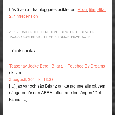
Läs även andra bloggares åsikter om
Pixar
,
film
,
Bilar
2
,
filmrecension
ARKIVERAD UNDER:
FILM
,
FILMRECENSION
,
RECENSION
TAGGAD SOM:
BILAR 2
,
FILMRECENSION
,
PIXAR
,
SCEN
Läsarkommentarer
Trackbacks
Teaser av Jocke Berg i Bilar 2 « Touched By Dreams
skriver:
2 augusti, 2011 kl. 13:38
[…] jag var och såg Bilar 2 tänkte jag inte alls på vem
sångaren för den ABBA-influerade ledsången ”Det
känns […]