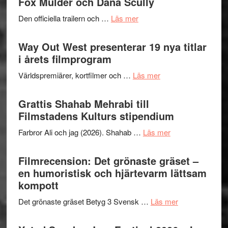
Fox Mulder och Dana Scully
helt
2026
lysande
om
Den officiella trailern och …
Läs mer
–
kväll
Se
II
trailern
Way Out West presenterar 19 nya titlar
Internat
för
i årets filmprogram
storhet
The
och
om
Världspremiärer, kortfilmer och …
Läs mer
X-
samarb
Way
Files:
Out
Grattis Shahab Mehrabi till
I
West
Filmstadens Kulturs stipendium
Want
presenterar
to
om
Farbror Ali och jag (2026). Shahab …
Läs mer
19
Believe
Grattis
nya
–
Shahab
Filmrecension: Det grönaste gräset –
titlar
Vrach
Mehrabi
en humoristisk och hjärtevarm lättsam
i
Frankenshtey
till
kompott
årets
–
Filmstadens
filmprogram
med
om
Det grönaste gräset Betyg 3 Svensk …
Läs mer
Kulturs
Fox
Filmrecension:
stipendium
Mulder
Det