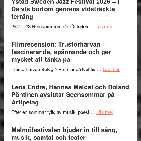
Ystad Sweden Jazz Festival 2026 – I
och
grönaste
Delvis bortom genrens vidsträckta
Dana
gräset
terräng
Scully
–
om
29/7 - 2/8 Hemkommen från Österlen …
Läs mer
en
Ystad
humoristisk
Sweden
Filmrecension: Trustorhärvan –
och
Jazz
fascinerande, spännande och ger
hjärtevarm
Festival
mycket att tänka på
lättsam
2026
kompott
om
Trustorhärvan Betyg 4 Premiär på Netflix …
Läs mer
–
Filmrecens
I
Trustorhä
Lena Endre, Hannes Meidal och Roland
Delvis
–
Pöntinen avslutar Scensommar på
bortom
fascineran
Artipelag
genrens
spännand
vidsträckta
om
Efter en sommar fylld av musik, poesi …
Läs mer
och
terräng
Lena
ger
Endre,
Malmöfestivalen bjuder in till sång,
mycket
Hannes
musik, samtal och teater
att