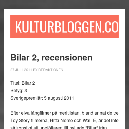
Hoppa
Hoppa
Hoppa
till
till
till
huvudinnehåll
det
sidfot
KULTURBLOGGEN.COM
primära
sidofältet
Bilar 2, recensionen
27 JULI, 2011
BY
REDAKTIONEN
Titel: Bilar 2
Betyg: 3
Sverigepremiär: 5 augusti 2011
Efter elva långfilmer på meritlistan, bland annat de tre
Toy Story-filmerna, Hitta Nemo och Wall-E, är det inte
så konstigt att uppföljaren till hyllade ”Bilar” från