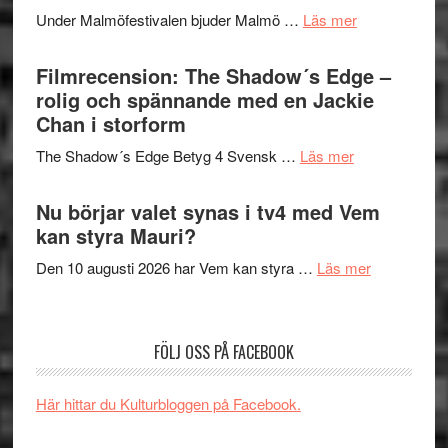
Meidal
tänka
om
Under Malmöfestivalen bjuder Malmö …
Läs mer
och
på
Malmöfestiva
Roland
bjuder
Filmrecension: The Shadow´s Edge –
Pöntinen
in
rolig och spännande med en Jackie
avslutar
till
Chan i storform
Scensommar
sång,
på
om
The Shadow´s Edge Betyg 4 Svensk …
Läs mer
musik,
Artipelag
Filmrecension
samtal
The
Nu börjar valet synas i tv4 med Vem
och
Shadow
kan styra Mauri?
teater
´s
om
Den 10 augusti 2026 har Vem kan styra …
Läs mer
Edge
Nu
–
börjar
rolig
valet
och
FÖLJ OSS PÅ FACEBOOK
synas
spännande
i
med
Här hittar du Kulturbloggen på Facebook.
tv4
en
med
Jackie