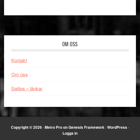
Footer
OM OSS
Kontakt
Om oss
Sajtips – länkar
Copyright © 2026 ·
Metro Pro
on
Genesis Framework
·
WordPress
·
Logga in