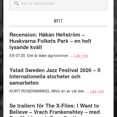
på
webbplatsen
NYTT
Recension: Håkan Hellström –
Huskvarna Folkets Park – en helt
lysande kväll
om
5/5 07.20. Det är tiden jag kommer …
Läs mer
Recension:
Håkan
Ystad Sweden Jazz Festival 2026 – II
Hellström
Internationella storheter och
–
samarbeten
Huskvarna
om
KURT ROSENWINKEL tillhör en av vår tids …
Läs mer
Folkets
Ystad
Park
Swede
Se trailern för The X-Files: I Want to
–
Jazz
Believe – Vrach Frankenshtey – med
en
Festiva