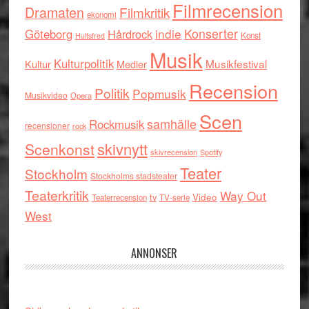
Filmrecension
Dramaten
Filmkritik
ekonomi
indie
Konserter
Göteborg
Hårdrock
Konst
Hultsfred
Musik
Kulturpolitik
Musikfestival
Kultur
Medier
Recension
Politik
Popmusik
Musikvideo
Opera
Scen
samhälle
Rockmusik
recensioner
rock
skivnytt
Scenkonst
skivrecension
Spotify
Teater
Stockholm
Stockholms stadsteater
Teaterkritik
Way Out
tv
Video
Teaterrecension
TV-serie
West
ANNONSER