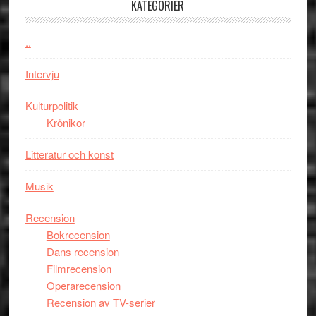
KATEGORIER
Vem
Chan
kan
i
styra
..
storform
Mauri?
Intervju
Kulturpolitik
Krönikor
Litteratur och konst
Musik
Recension
Bokrecension
Dans recension
Filmrecension
Operarecension
Recension av TV-serier