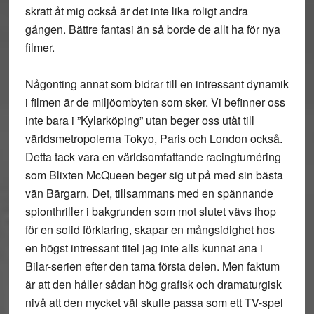
skratt åt mig också är det inte lika roligt andra
gången. Bättre fantasi än så borde de allt ha för nya
filmer.
Någonting annat som bidrar till en intressant dynamik
i filmen är de miljöombyten som sker. Vi befinner oss
inte bara i ”Kylarköping” utan beger oss utåt till
världsmetropolerna Tokyo, Paris och London också.
Detta tack vara en världsomfattande racingturnéring
som Blixten McQueen beger sig ut på med sin bästa
vän Bärgarn. Det, tillsammans med en spännande
spionthriller i bakgrunden som mot slutet vävs ihop
för en solid förklaring, skapar en mångsidighet hos
en högst intressant titel jag inte alls kunnat ana i
Bilar-serien efter den tama första delen. Men faktum
är att den håller sådan hög grafisk och dramaturgisk
nivå att den mycket väl skulle passa som ett TV-spel