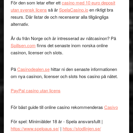
För den som letar efter ett
casino med 10 euro deposit
utan svensk licens
så är
SpelaCasino.io
en riktigt bra
resurs. Där listar de och recenserar alla tillgängliga
alternativ.
Är du från Norge och är intresserad av nätcasinon? På
Spillsen.com
finns det senaste inom norska online
casinon, licenser och slots.
På
Casinodealen.se
hittar ni den senaste informationen
om nya casinon, licenser och slots hos casino på nätet.
PayPal casino utan licens
För bäst guide till online casino rekommenderas
Casivo
För spel: Minimiålder 18 år - Spela ansvarsfullt |
https://www.spelpaus.se/
|
https://stodlinjen.se/