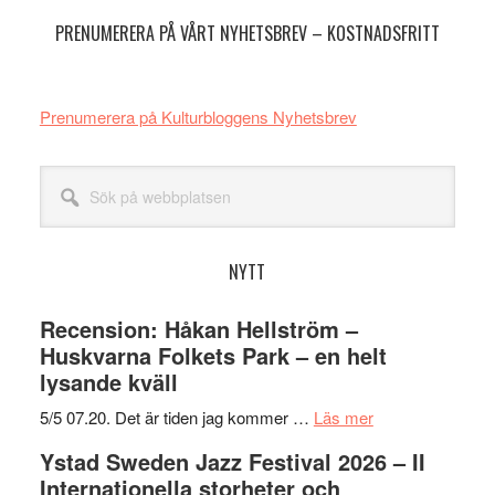
PRENUMERERA PÅ VÅRT NYHETSBREV – KOSTNADSFRITT
Prenumerera på Kulturbloggens Nyhetsbrev
Sök
på
webbplatsen
NYTT
Recension: Håkan Hellström –
Huskvarna Folkets Park – en helt
lysande kväll
om
5/5 07.20. Det är tiden jag kommer …
Läs mer
Recension:
Ystad Sweden Jazz Festival 2026 – II
Håkan
Internationella storheter och