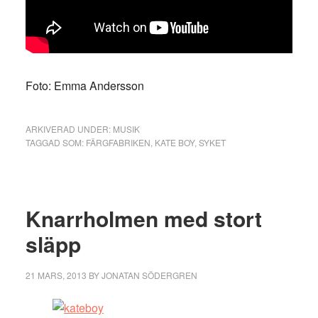
Foto: Emma Andersson
ARKIVERAD UNDER:
MUSIK
TAGGAD SOM:
FÄRGFABRIKEN
,
KATE BOY
,
SYKET
Knarrholmen med stort
släpp
21 MARS, 2013
BY
JONATAN SÖDERGREN