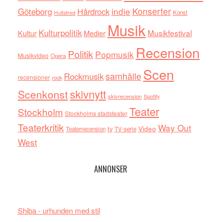
indie
Konserter
Göteborg
Hårdrock
Konst
Hultsfred
Musik
Kulturpolitik
Musikfestival
Kultur
Medier
Recension
Politik
Popmusik
Musikvideo
Opera
Scen
samhälle
Rockmusik
recensioner
rock
skivnytt
Scenkonst
skivrecension
Spotify
Teater
Stockholm
Stockholms stadsteater
Teaterkritik
Way Out
tv
Video
Teaterrecension
TV-serie
West
ANNONSER
Shiba - urhunden med stil