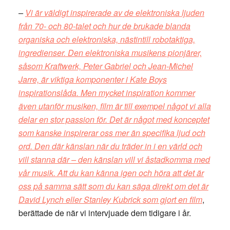
–
Vi är väldigt inspirerade av de elektroniska ljuden
från 70- och 80-talet och hur de brukade blanda
organiska och elektroniska, nästintill robotaktiga,
ingredienser. Den elektroniska musikens pionjärer,
såsom Kraftwerk, Peter Gabriel och Jean-Michel
Jarre, är viktiga komponenter i Kate Boys
inspirationslåda. Men mycket inspiration kommer
även utanför musiken, film är till exempel något vi alla
delar en stor passion för. Det är något med konceptet
som kanske inspirerar oss mer än specifika ljud och
ord. Den där känslan när du träder in i en värld och
vill stanna där – den känslan vill vi åstadkomma med
vår musik. Att du kan känna igen och höra att det är
oss på samma sätt som du kan säga direkt om det är
David Lynch eller Stanley Kubrick som gjort en film
,
berättade de när vi intervjuade dem tidigare i år.