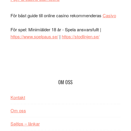
För bäst guide till online casino rekommenderas
Casivo
För spel: Minimiålder 18 år - Spela ansvarsfullt |
https://www.spelpaus.se/
|
https://stodlinjen.se/
Footer
OM OSS
Kontakt
Om oss
Sajtips – länkar