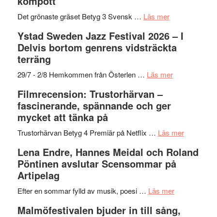
kompott
Vrach
i
till
Frankenshtey
årets
Filmstadens
om
Det grönaste gräset Betyg 3 Svensk …
Läs mer
–
filmprogram
Kulturs
Filmrecension:
Ystad Sweden Jazz Festival 2026 – I
med
stipendium
Det
Delvis bortom genrens vidsträckta
Fox
grönaste
terräng
Mulder
gräset
och
–
om
29/7 - 2/8 Hemkommen från Österlen …
Läs mer
Dana
en
Ystad
Filmrecension: Trustorhärvan –
Scully
humoristisk
Sweden
fascinerande, spännande och ger
och
Jazz
mycket att tänka på
hjärtevarm
Festival
lättsam
2026
om
Trustorhärvan Betyg 4 Premiär på Netflix …
Läs mer
kompott
–
Filmrecens
Lena Endre, Hannes Meidal och Roland
I
Trustorhä
Pöntinen avslutar Scensommar på
Delvis
–
Artipelag
bortom
fascineran
genrens
om
spännand
Efter en sommar fylld av musik, poesi …
Läs mer
vidsträckta
Lena
och
Malmöfestivalen bjuder in till sång,
terräng
Endre,
ger