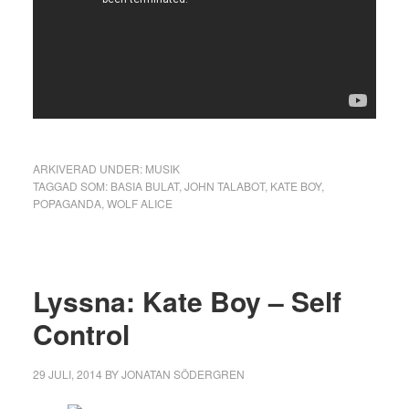
ARKIVERAD UNDER:
MUSIK
TAGGAD SOM:
BASIA BULAT
,
JOHN TALABOT
,
KATE BOY
,
POPAGANDA
,
WOLF ALICE
Lyssna: Kate Boy – Self
Control
29 JULI, 2014
BY
JONATAN SÖDERGREN