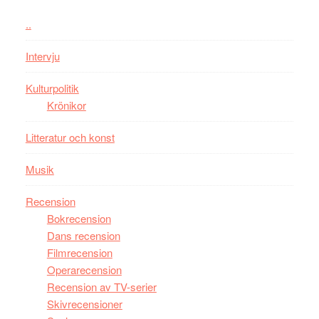
Jackie
Vem
Chan
kan
..
i
styra
storform
Mauri?
Intervju
Kulturpolitik
Krönikor
Litteratur och konst
Musik
Recension
Bokrecension
Dans recension
Filmrecension
Operarecension
Recension av TV-serier
Skivrecensioner