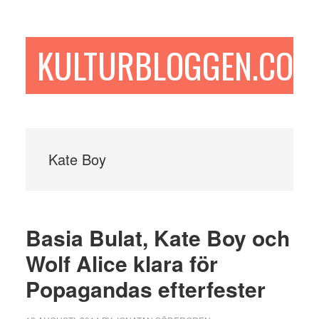
Hoppa
Hoppa
Hoppa
till
till
till
huvudinnehåll
det
sidfot
KULTURBLOGGEN.COM
primära
sidofältet
Kate Boy
Basia Bulat, Kate Boy och
Wolf Alice klara för
Popagandas efterfester