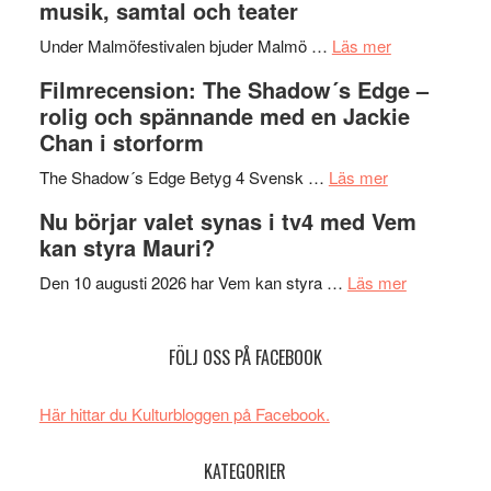
musik, samtal och teater
Hannes
mycket
om
Meidal
att
Under Malmöfestivalen bjuder Malmö …
Läs mer
Malmöfestiva
och
tänka
Filmrecension: The Shadow´s Edge –
bjuder
Roland
på
rolig och spännande med en Jackie
in
Pöntinen
Chan i storform
till
avslutar
om
sång,
Scensommar
The Shadow´s Edge Betyg 4 Svensk …
Läs mer
Filmrecension
musik,
på
Nu börjar valet synas i tv4 med Vem
The
samtal
Artipelag
kan styra Mauri?
Shadow
och
´s
teater
om
Den 10 augusti 2026 har Vem kan styra …
Läs mer
Edge
Nu
–
börjar
FÖLJ OSS PÅ FACEBOOK
rolig
valet
och
synas
spännande
i
Här hittar du Kulturbloggen på Facebook.
med
tv4
en
med
KATEGORIER