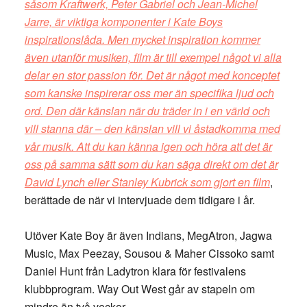
såsom Kraftwerk, Peter Gabriel och Jean-Michel
Jarre, är viktiga komponenter i Kate Boys
inspirationslåda. Men mycket inspiration kommer
även utanför musiken, film är till exempel något vi alla
delar en stor passion för. Det är något med konceptet
som kanske inspirerar oss mer än specifika ljud och
ord. Den där känslan när du träder in i en värld och
vill stanna där – den känslan vill vi åstadkomma med
vår musik. Att du kan känna igen och höra att det är
oss på samma sätt som du kan säga direkt om det är
David Lynch eller Stanley Kubrick som gjort en film
,
berättade de när vi intervjuade dem tidigare i år.
Utöver Kate Boy är även Indians, MegAtron, Jagwa
Music, Max Peezay, Sousou & Maher Cissoko samt
Daniel Hunt från Ladytron klara för festivalens
klubbprogram. Way Out West går av stapeln om
mindre än två veckor.