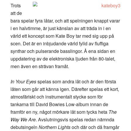
Trots
att de
bara spelar fyra låtar, och att spelningen knappt varar
i en halvtimme, är just känslan av att träda in i en
värld ett koncept som Kate Boy tar med sig upp på
scen. Det är en inbjudande värld fylld av fluffiga
synthar och pulserande basslingor. Å ena sidan en
uppdatering av de elektroniska ljuden från 80-talet,
men även en strävan framåt.
In Your Eyes
spelas som andra låt och är den första
låten som går att känna igen. Därefter spelas ett kort,
atmosfäriskt och instrumentalt stycke som för
tankarna till David Bowies Low-album innan de
framför en ny, något mörkare låt som tycks heta
The
Way We Are
. Avslutningsvis spelas redan nämnda
debutsingeln
Northern Lights
och där och då framgår