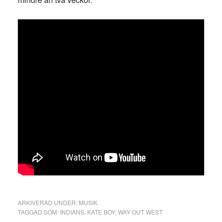
ARKIVERAD UNDER:
MUSIK
TAGGAD SOM:
INDIANS
,
KATE BOY
,
WAY OUT WEST