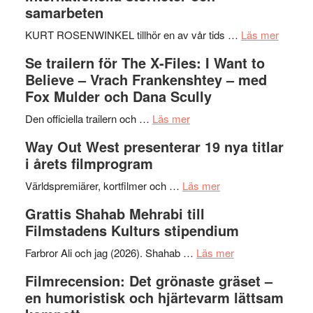
Hellström
samarbeten
–
Huskvarna
om
KURT ROSENWINKEL tillhör en av vår tids …
Läs mer
Folkets
Ystad
Se trailern för The X-Files: I Want to
Park
Swede
Believe – Vrach Frankenshtey – med
–
Jazz
Fox Mulder och Dana Scully
en
Festiva
om
helt
2026
Den officiella trailern och …
Läs mer
Se
lysande
–
Way Out West presenterar 19 nya titlar
trailern
kväll
II
i årets filmprogram
för
Internat
The
om
storhet
Världspremiärer, kortfilmer och …
Läs mer
X-
Way
och
Grattis Shahab Mehrabi till
Files:
Out
samarb
Filmstadens Kulturs stipendium
I
West
Want
presenterar
om
Farbror Ali och jag (2026). Shahab …
Läs mer
to
19
Grattis
Filmrecension: Det grönaste gräset –
Believe
nya
Shahab
en humoristisk och hjärtevarm lättsam
–
titlar
Mehrabi