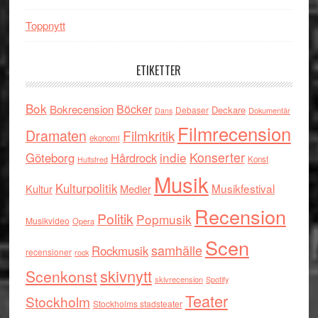
Toppnytt
ETIKETTER
Bok
Böcker
Bokrecension
Deckare
Debaser
Dokumentär
Dans
Filmrecension
Dramaten
Filmkritik
ekonomi
indie
Konserter
Göteborg
Hårdrock
Konst
Hultsfred
Musik
Kulturpolitik
Musikfestival
Kultur
Medier
Recension
Politik
Popmusik
Musikvideo
Opera
Scen
samhälle
Rockmusik
recensioner
rock
skivnytt
Scenkonst
skivrecension
Spotify
Teater
Stockholm
Stockholms stadsteater