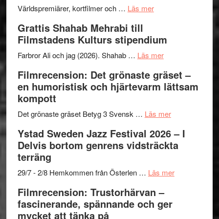
The
om
storhet
Världspremiärer, kortfilmer och …
Läs mer
X-
Way
och
Grattis Shahab Mehrabi till
Files:
Out
samarb
Filmstadens Kulturs stipendium
I
West
Want
presenterar
om
Farbror Ali och jag (2026). Shahab …
Läs mer
to
19
Grattis
Filmrecension: Det grönaste gräset –
Believe
nya
Shahab
en humoristisk och hjärtevarm lättsam
–
titlar
Mehrabi
kompott
Vrach
i
till
Frankenshtey
årets
Filmstadens
om
Det grönaste gräset Betyg 3 Svensk …
Läs mer
–
filmprogram
Kulturs
Filmrecension:
Ystad Sweden Jazz Festival 2026 – I
med
stipendium
Det
Delvis bortom genrens vidsträckta
Fox
grönaste
terräng
Mulder
gräset
och
–
om
29/7 - 2/8 Hemkommen från Österlen …
Läs mer
Dana
en
Ystad
Filmrecension: Trustorhärvan –
Scully
humoristisk
Sweden
fascinerande, spännande och ger
och
Jazz
mycket att tänka på
hjärtevarm
Festival