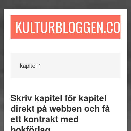
Hoppa
Hoppa
Hoppa
till
till
till
huvudinnehåll
det
sidfot
KULTURBLOGGEN.COM
primära
sidofältet
kapitel 1
Skriv kapitel för kapitel
direkt på webben och få
ett kontrakt med
bokförlag