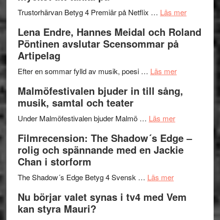
lättsam
2026
om
Trustorhärvan Betyg 4 Premiär på Netflix …
Läs mer
kompott
–
Filmrecens
Lena Endre, Hannes Meidal och Roland
I
Trustorhä
Pöntinen avslutar Scensommar på
Delvis
–
Artipelag
bortom
fascineran
genrens
om
spännand
Efter en sommar fylld av musik, poesi …
Läs mer
vidsträckta
Lena
och
Malmöfestivalen bjuder in till sång,
terräng
Endre,
ger
musik, samtal och teater
Hannes
mycket
om
Meidal
att
Under Malmöfestivalen bjuder Malmö …
Läs mer
Malmöfestiva
och
tänka
Filmrecension: The Shadow´s Edge –
bjuder
Roland
på
rolig och spännande med en Jackie
in
Pöntinen
Chan i storform
till
avslutar
om
sång,
Scensommar
The Shadow´s Edge Betyg 4 Svensk …
Läs mer
Filmrecension
musik,
på
Nu börjar valet synas i tv4 med Vem
The
samtal
Artipelag
kan styra Mauri?
Shadow
och