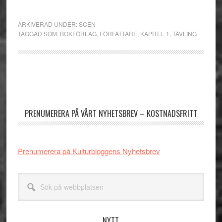
ARKIVERAD UNDER:
SCEN
TAGGAD SOM:
BOKFÖRLAG
,
FÖRFATTARE
,
KAPITEL 1
,
TÄVLING
Primärt
sidofält
PRENUMERERA PÅ VÅRT NYHETSBREV – KOSTNADSFRITT
Prenumerera på Kulturbloggens Nyhetsbrev
Sök
på
webbplatsen
NYTT