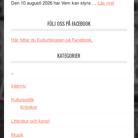
´s
teater
om
Den 10 augusti 2026 har Vem kan styra …
Läs mer
Edge
Nu
–
börjar
FÖLJ OSS PÅ FACEBOOK
rolig
valet
och
synas
spännande
i
Här hittar du Kulturbloggen på Facebook.
med
tv4
en
med
KATEGORIER
Jackie
Vem
Chan
kan
..
i
styra
storform
Mauri?
Intervju
Kulturpolitik
Krönikor
Litteratur och konst
Musik