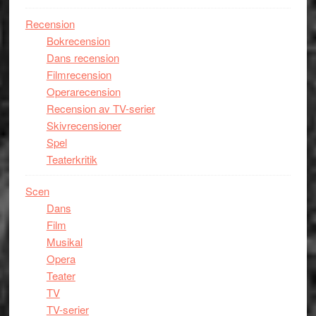
Recension
Bokrecension
Dans recension
Filmrecension
Operarecension
Recension av TV-serier
Skivrecensioner
Spel
Teaterkritik
Scen
Dans
Film
Musikal
Opera
Teater
TV
TV-serier