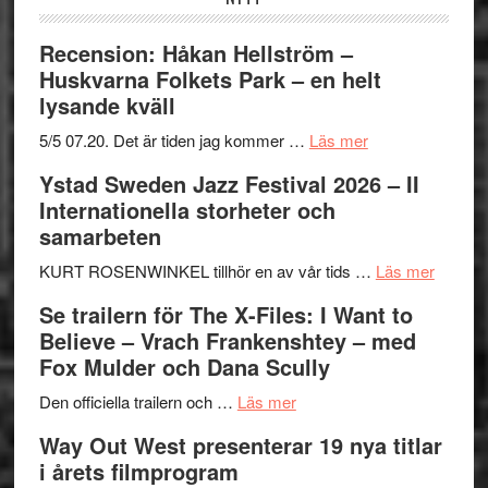
Recension: Håkan Hellström –
Huskvarna Folkets Park – en helt
lysande kväll
om
5/5 07.20. Det är tiden jag kommer …
Läs mer
Recension:
Ystad Sweden Jazz Festival 2026 – II
Håkan
Internationella storheter och
Hellström
samarbeten
–
Huskvarna
om
KURT ROSENWINKEL tillhör en av vår tids …
Läs mer
Folkets
Ystad
Se trailern för The X-Files: I Want to
Park
Swede
Believe – Vrach Frankenshtey – med
–
Jazz
Fox Mulder och Dana Scully
en
Festiva
om
helt
2026
Den officiella trailern och …
Läs mer
Se
lysande
–
Way Out West presenterar 19 nya titlar
trailern
kväll
II
i årets filmprogram
för
Internat