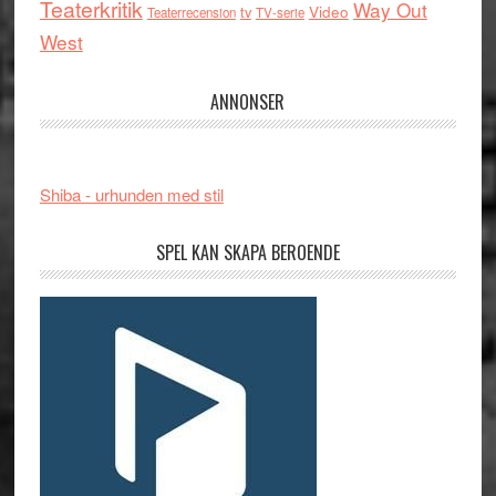
Teaterkritik
Way Out
tv
Video
Teaterrecension
TV-serie
West
ANNONSER
Shiba - urhunden med stil
SPEL KAN SKAPA BEROENDE