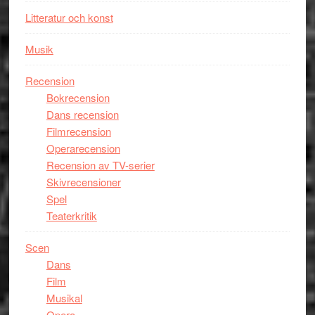
Davis
Litteratur och konst
på
Utopia
Musik
Recension
Bokrecension
Dans recension
Filmrecension
Operarecension
Recension av TV-serier
Skivrecensioner
Spel
Teaterkritik
Scen
Dans
Film
Musikal
Opera