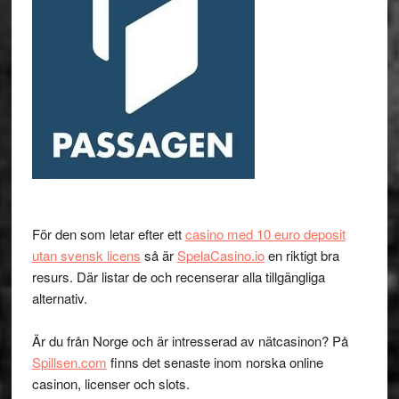
För den som letar efter ett
casino med 10 euro deposit
utan svensk licens
så är
SpelaCasino.io
en riktigt bra
resurs. Där listar de och recenserar alla tillgängliga
alternativ.
Är du från Norge och är intresserad av nätcasinon? På
Spillsen.com
finns det senaste inom norska online
casinon, licenser och slots.