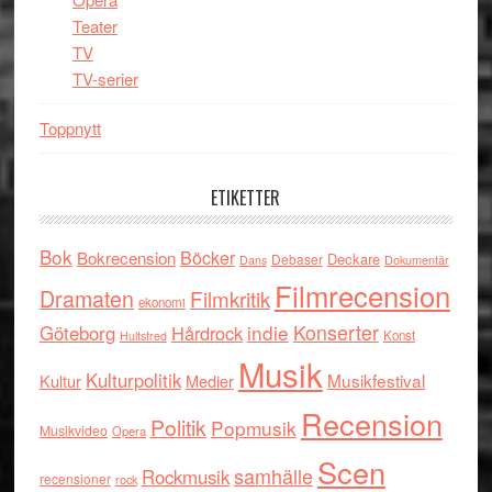
Teater
TV
TV-serier
Toppnytt
ETIKETTER
Bok
Böcker
Bokrecension
Deckare
Debaser
Dokumentär
Dans
Filmrecension
Dramaten
Filmkritik
ekonomi
indie
Konserter
Göteborg
Hårdrock
Konst
Hultsfred
Musik
Kulturpolitik
Musikfestival
Kultur
Medier
Recension
Politik
Popmusik
Musikvideo
Opera
Scen
samhälle
Rockmusik
recensioner
rock