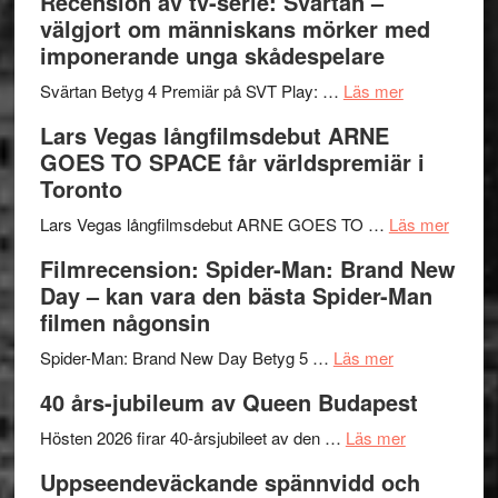
Recension av tv-serie: Svärtan –
–
börjar
välgjort om människans mörker med
rolig
valet
imponerande unga skådespelare
och
synas
spännande
om
i
Svärtan Betyg 4 Premiär på SVT Play: …
Läs mer
med
Recension
tv4
Lars Vegas långfilmsdebut ARNE
en
av
med
GOES TO SPACE får världspremiär i
Jackie
tv-
Vem
Toronto
Chan
serie:
kan
i
Svärtan
styra
om
Lars Vegas långfilmsdebut ARNE GOES TO …
Läs mer
storform
–
Mauri?
Lars
Filmrecension: Spider-Man: Brand New
välgjort
Vegas
Day – kan vara den bästa Spider-Man
om
långfi
filmen någonsin
människans
ARNE
om
mörker
GOES
Spider-Man: Brand New Day Betyg 5 …
Läs mer
Filmrecension
med
TO
40 års-jubileum av Queen Budapest
Spider-
imponerande
SPAC
Man:
unga
om
får
Hösten 2026 firar 40-årsjubileet av den …
Läs mer
Brand
skådespelar
40
världs
Uppseendeväckande spännvidd och
New
års-
i