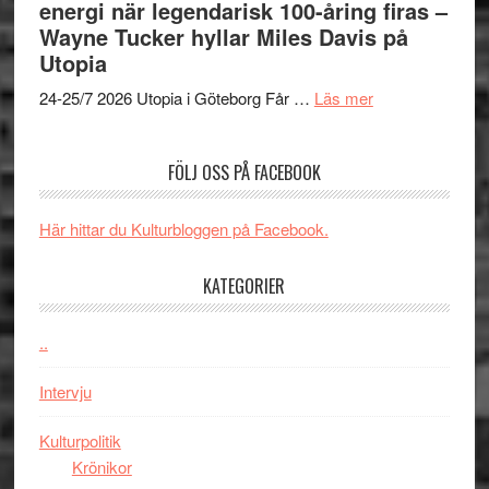
energi när legendarisk 100-åring firas –
Day
jubileum
Toront
Wayne Tucker hyllar Miles Davis på
–
av
Utopia
kan
Queen
om
vara
Budapest
24-25/7 2026 Utopia i Göteborg Får …
Läs mer
Uppseendeväck
den
spännvidd
bästa
FÖLJ OSS PÅ FACEBOOK
och
Spider-
energi
Man
när
filmen
Här hittar du Kulturbloggen på Facebook.
legendarisk
någonsin
100-
KATEGORIER
åring
firas
..
–
Wayne
Intervju
Tucker
hyllar
Kulturpolitik
Miles
Krönikor