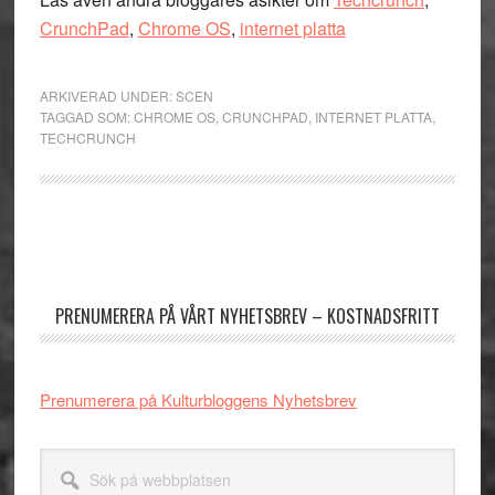
CrunchPad
,
Chrome OS
,
internet platta
ARKIVERAD UNDER:
SCEN
TAGGAD SOM:
CHROME OS
,
CRUNCHPAD
,
INTERNET PLATTA
,
TECHCRUNCH
Primärt
sidofält
PRENUMERERA PÅ VÅRT NYHETSBREV – KOSTNADSFRITT
Prenumerera på Kulturbloggens Nyhetsbrev
Sök
på