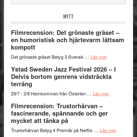
webbplatsen
NYTT
Filmrecension: Det grönaste gräset –
en humoristisk och hjärtevarm lättsam
kompott
om
Det grönaste gräset Betyg 3 Svensk …
Läs mer
Filmrecension:
Ystad Sweden Jazz Festival 2026 – I
Det
Delvis bortom genrens vidsträckta
grönaste
terräng
gräset
–
om
29/7 - 2/8 Hemkommen från Österlen …
Läs mer
en
Ystad
Filmrecension: Trustorhärvan –
humoristisk
Sweden
fascinerande, spännande och ger
och
Jazz
mycket att tänka på
hjärtevarm
Festival
lättsam
2026
om
Trustorhärvan Betyg 4 Premiär på Netflix …
Läs mer