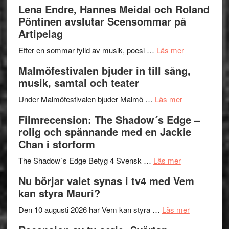
kompott
–
Filmrecens
Lena Endre, Hannes Meidal och Roland
I
Trustorhä
Pöntinen avslutar Scensommar på
Delvis
–
Artipelag
bortom
fascineran
genrens
om
spännand
Efter en sommar fylld av musik, poesi …
Läs mer
vidsträckta
Lena
och
Malmöfestivalen bjuder in till sång,
terräng
Endre,
ger
musik, samtal och teater
Hannes
mycket
om
Meidal
att
Under Malmöfestivalen bjuder Malmö …
Läs mer
Malmöfestiva
och
tänka
Filmrecension: The Shadow´s Edge –
bjuder
Roland
på
rolig och spännande med en Jackie
in
Pöntinen
Chan i storform
till
avslutar
om
sång,
Scensommar
The Shadow´s Edge Betyg 4 Svensk …
Läs mer
Filmrecension
musik,
på
Nu börjar valet synas i tv4 med Vem
The
samtal
Artipelag
kan styra Mauri?
Shadow
och
´s
teater
om
Den 10 augusti 2026 har Vem kan styra …
Läs mer
Edge
Nu