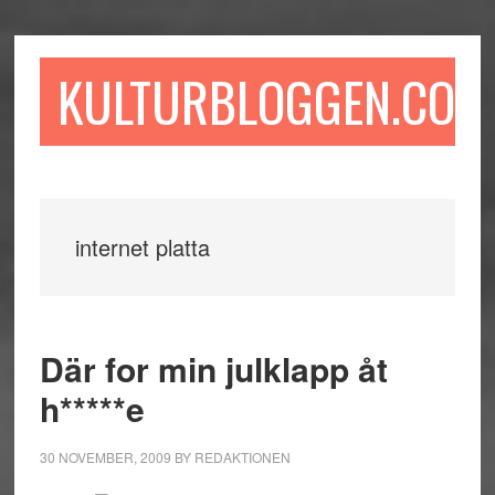
Hoppa
Hoppa
Hoppa
till
till
till
huvudinnehåll
det
sidfot
KULTURBLOGGEN.COM
primära
sidofältet
internet platta
Där for min julklapp åt
h*****e
30 NOVEMBER, 2009
BY
REDAKTIONEN