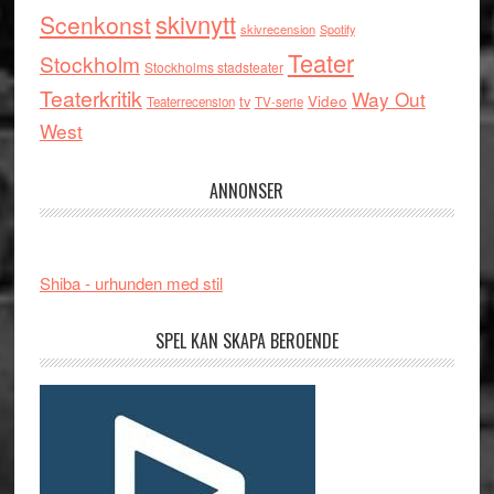
skivnytt
Scenkonst
skivrecension
Spotify
Teater
Stockholm
Stockholms stadsteater
Teaterkritik
Way Out
tv
Video
Teaterrecension
TV-serie
West
ANNONSER
Shiba - urhunden med stil
SPEL KAN SKAPA BEROENDE