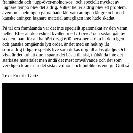
framåtanda och ”upp-över-molnen-ös” och speciellt mycket av
lugnare tempo blev det aldrig. Vilket heller aldrig blev ett problem,
även om spelningen gärna hade fått vara aningen längre och med
kanske aningen lugnare material antagligen inte hade skadat.
På tal om framåtanda var det inte speciellt sparsmakat av den varan
heller. Efter att de avslutat kvällen med
I Love It
och sedan gått av
scenen, bara för att ha hört drygt 600 personer skrika in dem igen
och ganska omgående lytt order, är det med en helt ny låt
som aldrig tidigare spelats live som dukas upp till allas glädje. Och
visst är det kul att duon sparar det bästa till sist, måhända inte det
starkaste materialet men ändå det mest omvälvande och det som
verkligen kramar ur det sista av duons och publikens energi. Gott så!
Text: Fredrik Gertz