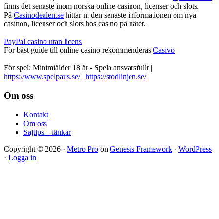
finns det senaste inom norska online casinon, licenser och slots.
På
Casinodealen.se
hittar ni den senaste informationen om nya
casinon, licenser och slots hos casino på nätet.
PayPal casino utan licens
För bäst guide till online casino rekommenderas
Casivo
För spel: Minimiålder 18 år - Spela ansvarsfullt |
https://www.spelpaus.se/
|
https://stodlinjen.se/
Footer
Om oss
Kontakt
Om oss
Sajtips – länkar
Copyright © 2026 ·
Metro Pro
on
Genesis Framework
·
WordPress
·
Logga in