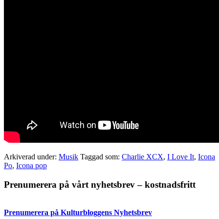
Arkiverad under:
Musik
Taggad som:
Charlie XCX
,
I Love It
,
Icona
Po
,
Icona pop
Primärt
Prenumerera på vårt nyhetsbrev – kostnadsfritt
sidofält
Prenumerera på Kulturbloggens Nyhetsbrev