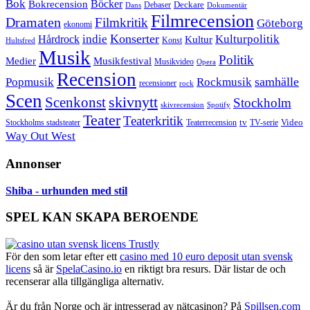
Bok
Bokrecension
Böcker
Deckare
Debaser
Dokumentär
Dans
Filmrecension
Dramaten
Filmkritik
Göteborg
ekonomi
Konserter
Hårdrock
indie
Kulturpolitik
Kultur
Konst
Hultsfred
Musik
Politik
Musikfestival
Medier
Musikvideo
Opera
Recension
samhälle
Popmusik
Rockmusik
recensioner
rock
Scen
skivnytt
Scenkonst
Stockholm
skivrecension
Spotify
Teater
Teaterkritik
Video
Stockholms stadsteater
tv
Teaterrecension
TV-serie
Way Out West
Annonser
Shiba - urhunden med stil
SPEL KAN SKAPA BEROENDE
För den som letar efter ett
casino med 10 euro deposit utan svensk
licens
så är
SpelaCasino.io
en riktigt bra resurs. Där listar de och
recenserar alla tillgängliga alternativ.
Är du från Norge och är intresserad av nätcasinon? På
Spillsen.com