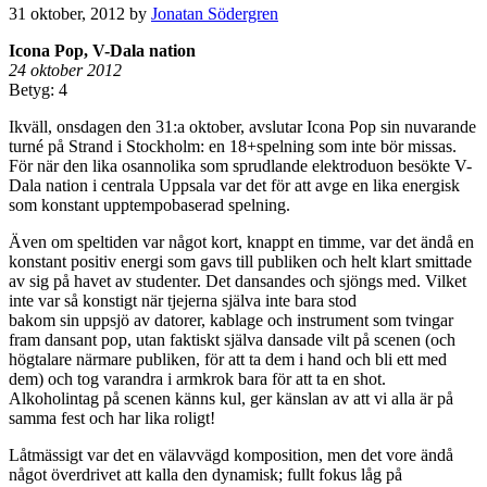
31 oktober, 2012
by
Jonatan Södergren
Icona Pop, V-Dala nation
24 oktober 2012
Betyg: 4
Ikväll, onsdagen den 31:a oktober, avslutar Icona Pop sin nuvarande
turné på Strand i Stockholm: en 18+spelning som inte bör missas.
För när den lika osannolika som sprudlande elektroduon besökte V-
Dala nation i centrala Uppsala var det för att avge en lika energisk
som konstant upptempobaserad spelning.
Även om speltiden var något kort, knappt en timme, var det ändå en
konstant positiv energi som gavs till publiken och helt klart smittade
av sig på havet av studenter. Det dansandes och sjöngs med. Vilket
inte var så konstigt när tjejerna själva inte bara stod
bakom sin uppsjö av datorer, kablage och instrument som tvingar
fram dansant pop, utan faktiskt själva dansade vilt på scenen (och
högtalare närmare publiken, för att ta dem i hand och bli ett med
dem) och tog varandra i armkrok bara för att ta en shot.
Alkoholintag på scenen känns kul, ger känslan av att vi alla är på
samma fest och har lika roligt!
Låtmässigt var det en välavvägd komposition, men det vore ändå
något överdrivet att kalla den dynamisk; fullt fokus låg på