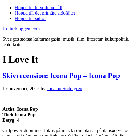
Hoppa till huvudinnehåll
Hoppa till det primära sidofältet
Hoppa till sidfot
Kulturbloggen.com
Sveriges största kulturmagasin: musik, film, litteratur, kulturpolitik,
teaterkritik
I Love It
Skivrecension: Icona Pop – Icona Pop
15 november, 2012
by
Jonatan Södergren
Artist: Icona Pop
Titel: Icona Pop
Betyg: 4
Girlpower-duon med fokus på musik som platsar på dansgolvet och
som starkt påminner om Rebecca & Fiona, fast på något sätt lite