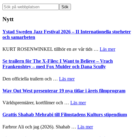
Sök
på
webbplatsen
Nytt
Ystad Sweden Jazz Festival 2026 – II Internationella storheter
och samarbeten
om
KURT ROSENWINKEL tillhör en av vår tids …
Läs mer
Ystad
Sweden
Se trailern för The X-Files: I Want to Believe – Vrach
Jazz
Frankenshtey – med Fox Mulder och Dana Scully
Festival
2026
om
Den officiella trailern och …
Läs mer
–
Se
II
trailern
Way Out West presenterar 19 nya titlar i årets filmprogram
Internatione
för
storheter
The
om
Världspremiärer, kortfilmer och …
Läs mer
och
X-
Way
samarbeten
Files:
Out
Grattis Shahab Mehrabi till Filmstadens Kulturs stipendium
I
West
Want
presenterar
om
Farbror Ali och jag (2026). Shahab …
Läs mer
to
19
Grattis
Believe
nya