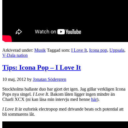
Arkiverad under:
Musik
Taggad som:
I Love It
,
Icona pop
,
Uppsala
,
V-Dala nation
Tips: Icona Pop – I Love It
10 maj, 2012
by
Jonatan Södergren
Stockholms ballaste duo har gjort det igen. Jag gillar verkligen Icona
Pops nya singel.
I Love It
. Bakom låten ligger ingen mindre än
Charli XCX (ni kan läsa min intervju med henne
här
).
I Love It
är euforisk electropop med drivande beats och potential att
bli sommarens låt.