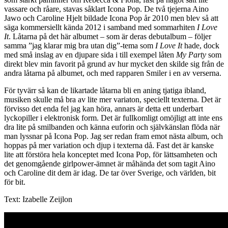
vassare och råare, stavas såklart Icona Pop. De två tjejerna Aino
Jawo och Caroline Hjelt bildade Icona Pop år 2010 men blev så att
säga kommersiellt kända 2012 i samband med sommarhiten
I Love
It
. Låtarna på det här albumet – som är deras debutalbum – följer
samma ”jag klarar mig bra utan dig”-tema som
I Love It
hade, dock
med små inslag av en djupare sida i till exempel låten
My Party
som
direkt blev min favorit på grund av hur mycket den skilde sig från de
andra låtarna på albumet, och med rapparen Smiler i en av verserna.
För tyvärr så kan de likartade låtarna bli en aning tjatiga ibland,
musiken skulle må bra av lite mer variaton, speciellt texterna. Det är
förvisso det enda fel jag kan höra, annars är detta ett underbart
lyckopiller i elektronisk form. Det är fullkomligt omöjligt att inte ens
dra lite på smilbanden och känna euforin och självkänslan flöda när
man lyssnar på Icona Pop. Jag ser redan fram emot nästa album, och
hoppas på mer variation och djup i texterna då. Fast det är kanske
lite att förstöra hela konceptet med Icona Pop, för lättsamheten och
det genomgående girlpower-ämnet är måhända det som tagit Aino
och Caroline dit dem är idag. De tar över Sverige, och världen, bit
för bit.
Text: Izabelle Zeijlon