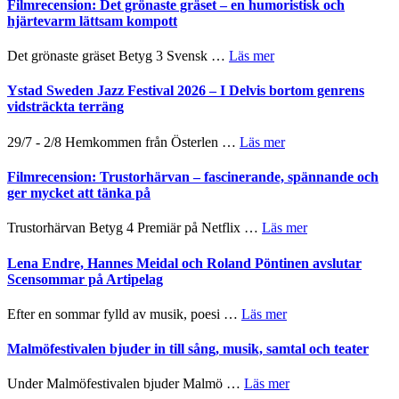
Shahab
Filmrecension: Det grönaste gräset – en humoristisk och
–
titlar
Mehrabi
hjärtevarm lättsam kompott
Vrach
i
till
Frankenshtey
årets
Filmstadens
–
om
Det grönaste gräset Betyg 3 Svensk …
Läs mer
filmprogram
Kulturs
med
Filmrecension:
stipendium
Fox
Det
Ystad Sweden Jazz Festival 2026 – I Delvis bortom genrens
Mulder
grönaste
vidsträckta terräng
och
gräset
Dana
–
om
29/7 - 2/8 Hemkommen från Österlen …
Läs mer
Scully
en
Ystad
humoristisk
Sweden
Filmrecension: Trustorhärvan – fascinerande, spännande och
och
Jazz
ger mycket att tänka på
hjärtevarm
Festival
lättsam
2026
om
Trustorhärvan Betyg 4 Premiär på Netflix …
Läs mer
kompott
–
Filmrecension:
I
Trustorhärvan
Lena Endre, Hannes Meidal och Roland Pöntinen avslutar
Delvis
–
Scensommar på Artipelag
bortom
fascinerande,
genrens
spännande
om
Efter en sommar fylld av musik, poesi …
Läs mer
vidsträckta
och
Lena
terräng
ger
Endre,
Malmöfestivalen bjuder in till sång, musik, samtal och teater
mycket
Hannes
att
Meidal
om
Under Malmöfestivalen bjuder Malmö …
Läs mer
tänka
och
Malmöfestivalen