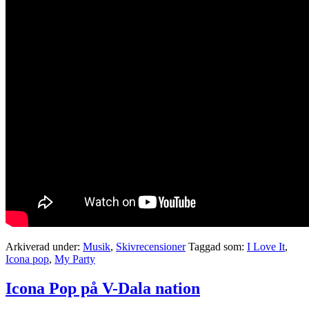
Arkiverad under:
Musik
,
Skivrecensioner
Taggad som:
I Love It
,
Icona pop
,
My Party
Icona Pop på V-Dala nation