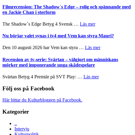
på
Roland
bjuder
Filmrecension: The Shadow´s Edge – rolig och spännande med
Pöntinen
in
en Jackie Chan i storform
avslutar
till
Scensommar
sång,
om
The Shadow´s Edge Betyg 4 Svensk …
Läs mer
på
musik,
Filmrecension:
Artipelag
samtal
The
Nu börjar valet synas i tv4 med Vem kan styra Mauri?
och
Shadow
teater
´s
om
Den 10 augusti 2026 har Vem kan styra …
Läs mer
Edge
Nu
–
börjar
Recension av tv-serie: Svärtan – välgjort om människans
rolig
valet
mörker med imponerande unga skådespelare
och
synas
spännande
i
om
Svärtan Betyg 4 Premiär på SVT Play: …
Läs mer
med
tv4
Recension
en
med
av
Följ oss på Facebook
Jackie
Vem
tv-
Chan
kan
serie:
i
Här hittar du Kulturbloggen på Facebook.
styra
Svärtan
storform
Mauri?
–
Kategorier
välgjort
om
..
människans
Intervju
mörker
Kulturpolitik