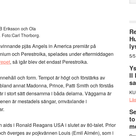
web
B Eriksson och Ola
Re
 Foto:Carl Thorborg.
Hu
ly
svinnande pjäs Angels in America premiär på
enium och Perestroika, spelades under eftermiddagen
5/5
repet
, så igår blev det endast Perestroika.
Ys
II
 innehåll och form. Tempot är högt och förstärks av
s
 bland annat Madonna, Prince, Patti Smith och förstås
KU
 är i stort sätt densamma i båda delarna. Väggarna är
Lä
cenen är mestadels sängar, omväxlande i
r.
Se
to
 aids i Ronald Reagans USA i slutet av 80-talet. Prior
me
och överges av pojkvännen Louis (Emil Almén), som i
Den