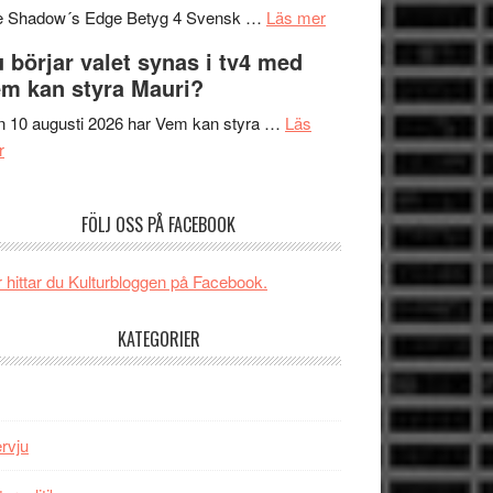
om
sång,
Scensommar
e Shadow´s Edge Betyg 4 Svensk …
Läs mer
Filmrecension:
musik,
på
 börjar valet synas i tv4 med
The
samtal
Artipelag
m kan styra Mauri?
Shadow
och
´s
teater
 10 augusti 2026 har Vem kan styra …
Läs
om
Edge
r
Nu
–
börjar
rolig
FÖLJ OSS PÅ FACEBOOK
valet
och
synas
spännande
i
med
 hittar du Kulturbloggen på Facebook.
tv4
en
med
Jackie
KATEGORIER
Vem
Chan
kan
i
styra
storform
Mauri?
ervju