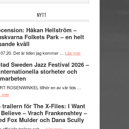
bplatsen
NYTT
cension: Håkan Hellström –
skvarna Folkets Park – en helt
sande kväll
om
 07.20. Det är tiden jag kommer …
Läs mer
Recension:
tad Sweden Jazz Festival 2026 –
Håkan
 Internationella storheter och
Hellström
amarbeten
–
Huskvarna
RT ROSENWINKEL tillhör en av vår tids …
om
Folkets
s mer
Ystad
Park
 trailern för The X-Files: I Want
Sweden
–
 Believe – Vrach Frankenshtey –
Jazz
en
d Fox Mulder och Dana Scully
Festival
helt
2026
om
lysande
 officiella trailern och …
Läs mer