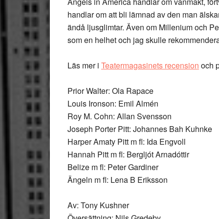
Angels in America handlar om vanmakt, fört
handlar om att bli lämnad av den man älskar
ändå ljusglimtar. Även om Millenium och Per
som en helhet och jag skulle rekommendera
Läs mer i
Teatermagasinets recension
och 
Prior Walter: Ola Rapace
Louis Ironson: Emil Almén
Roy M. Cohn: Allan Svensson
Joseph Porter Pitt: Johannes Bah Kuhnke
Harper Amaty Pitt m fl: Ida Engvoll
Hannah Pitt m fl: Bergljót Arnadóttir
Belize m fl: Peter Gardiner
Ängeln m fl: Lena B Eriksson
Av: Tony Kushner
Översättning: Nils Gredeby