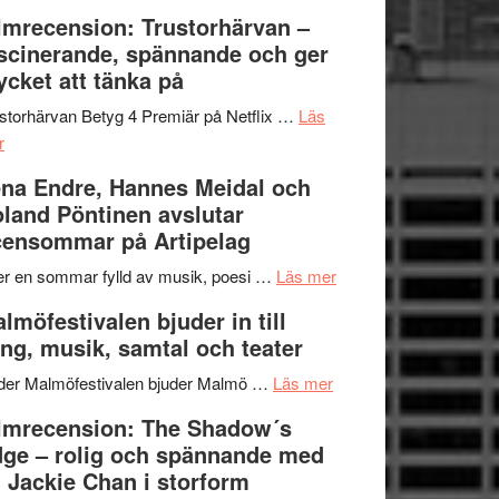
Dana
en
Ystad
lmrecension: Trustorhärvan –
Scully
humoristisk
Sweden
scinerande, spännande och ger
och
Jazz
cket att tänka på
hjärtevarm
Festival
lättsam
2026
storhärvan Betyg 4 Premiär på Netflix …
Läs
om
kompott
–
r
Filmrecension:
I
na Endre, Hannes Meidal och
Trustorhärvan
Delvis
land Pöntinen avslutar
–
bortom
ensommar på Artipelag
fascinerande,
genrens
spännande
vidsträckta
om
er en sommar fylld av musik, poesi …
Läs mer
och
terräng
Lena
lmöfestivalen bjuder in till
ger
Endre,
ng, musik, samtal och teater
mycket
Hannes
att
om
Meidal
der Malmöfestivalen bjuder Malmö …
Läs mer
tänka
Malmöfestivalen
och
lmrecension: The Shadow´s
på
bjuder
Roland
ge – rolig och spännande med
in
Pöntinen
 Jackie Chan i storform
till
avslutar