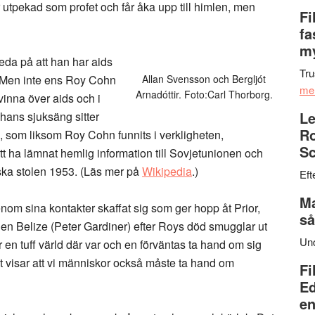
 utpekad som profet och får åka upp till himlen, men
Fi
fa
my
eda på att han har aids
Tru
. Men inte ens Roy Cohn
Allan Svensson och Bergljót
me
Arnadóttir. Foto:Carl Thorborg.
inna över aids och i
Le
 hans sjuksäng sitter
Ro
l, som liksom Roy Cohn funnits i verkligheten,
Sc
 ha lämnat hemlig information till Sovjetunionen och
riska stolen 1953. (Läs mer på
Wikipedia
.)
Eft
Ma
nom sina kontakter skaffat sig som ger hopp åt Prior,
så
en Belize (Peter Gardiner) efter Roys död smugglar ut
Un
en tuff värld där var och en förväntas ta hand om sig
ast visar att vi människor också måste ta hand om
Fi
Ed
en