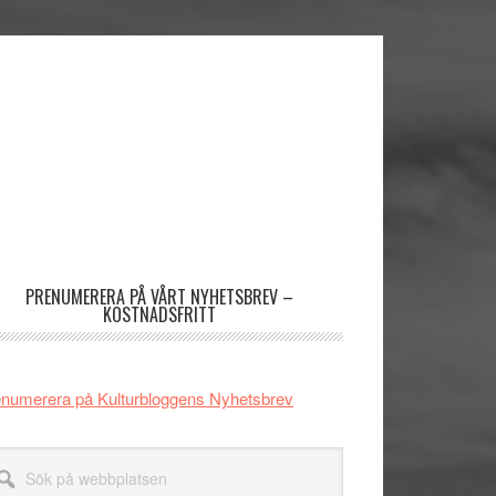
imärt
dofält
PRENUMERERA PÅ VÅRT NYHETSBREV –
KOSTNADSFRITT
numerera på Kulturbloggens Nyhetsbrev
k