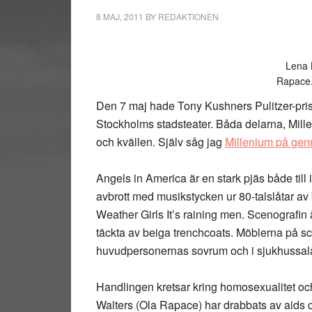
8 MAJ, 2011
BY
REDAKTIONEN
Lena 
Rapace.
Den 7 maj hade Tony Kushners Pulitzer-pri
Stockholms stadsteater. Båda delarna, Mill
och kvällen. Själv såg jag
Millenium på gen
Angels in America är en stark pjäs både till
avbrott med musikstycken ur 80-talslåtar av
Weather Girls It’s raining men. Scenografin
täckta av beiga trenchcoats. Möblerna på s
huvudpersonernas sovrum och i sjukhussala
Handlingen kretsar kring homosexualitet och
Walters (Ola Rapace) har drabbats av aids 