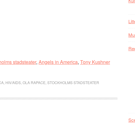
Kul
Lit
Mu
Re
holms stadsteater
,
Angels in America
,
Tony Kushner
CA
,
HIV/AIDS
,
OLA RAPACE
,
STOCKHOLMS STADSTEATER
Sc