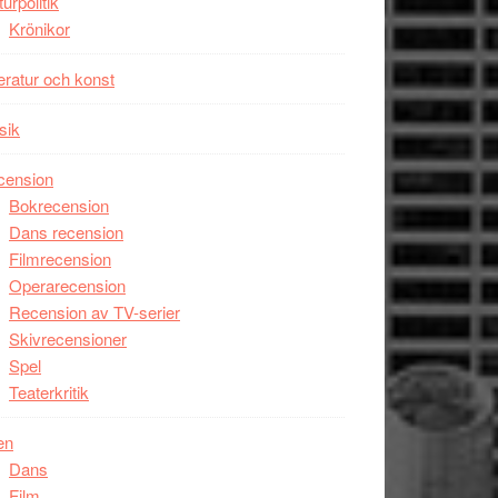
turpolitik
Krönikor
teratur och konst
sik
cension
Bokrecension
Dans recension
Filmrecension
Operarecension
Recension av TV-serier
Skivrecensioner
Spel
Teaterkritik
en
Dans
Film