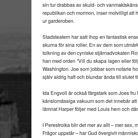
sin tur drabbas av skuld- och vanmaktskänsl
republikan och mormon, inser motvilligt att
ur garderoben.
Stadsteatern har satt ihop en fantastisk en
skurna för sina roller. En av dem som utmä
tolkning av den cyniske stjärnadvokaten R
han med orden ”Vill du skapa lagen eller följ
Washington. Joe som jobbar som notarie ho
själv aldrig haft och blundar ända till slutet 
Ida Engvoll är också färgstark som Joes fru
känslomässiga vakuum som det innebär att v
lämnat Harper följer med Louis hem och där 
I Perestroika blir det mer av allt – mer sex
Frågor uppstår – har Gud övergivit människorn