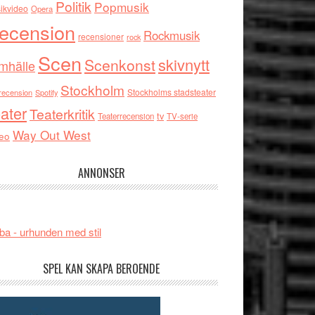
Politik
Popmusik
ikvideo
Opera
ecension
Rockmusik
recensioner
rock
Scen
skivnytt
Scenkonst
mhälle
Stockholm
Stockholms stadsteater
recension
Spotify
ater
Teaterkritik
tv
Teaterrecension
TV-serie
Way Out West
eo
ANNONSER
ba - urhunden med stil
SPEL KAN SKAPA BEROENDE