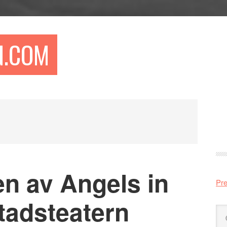
N.COM
Pr
si
n av Angels in
Pre
tadsteatern
Sö
på