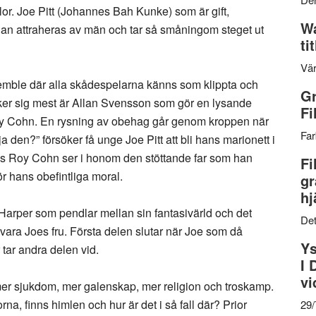
or. Joe Pitt (Johannes Bah Kunke) som är gift,
Wa
 han attraheras av män och tar så småningom steget ut
ti
Vär
semble där alla skådespelarna känns som klippta och
Gr
rker sig mest är Allan Svensson som gör en lysande
Fi
oy Cohn. En rysning av obehag går genom kroppen när
Far
a den?” försöker få unge Joe Pitt att bli hans marionett i
s Roy Cohn ser i honom den stöttande far som han
Fi
för hans obefintliga moral.
gr
hj
 Harper som pendlar mellan sin fantasivärld och det
Det
ara Joes fru. Första delen slutar när Joe som då
Ys
tar andra delen vid.
I 
vi
, mer sjukdom, mer galenskap, mer religion och troskamp.
a, finns himlen och hur är det i så fall där? Prior
29