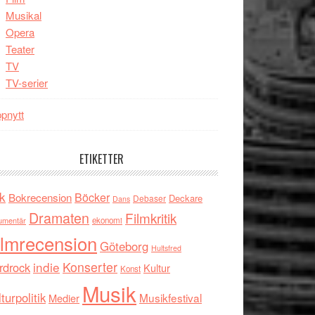
Musikal
Opera
Teater
TV
TV-serier
pnytt
ETIKETTER
k
Böcker
Bokrecension
Deckare
Debaser
Dans
Dramaten
Filmkritik
umentär
ekonomi
ilmrecension
Göteborg
Hultsfred
indie
Konserter
rdrock
Kultur
Konst
Musik
turpolitik
Musikfestival
Medier