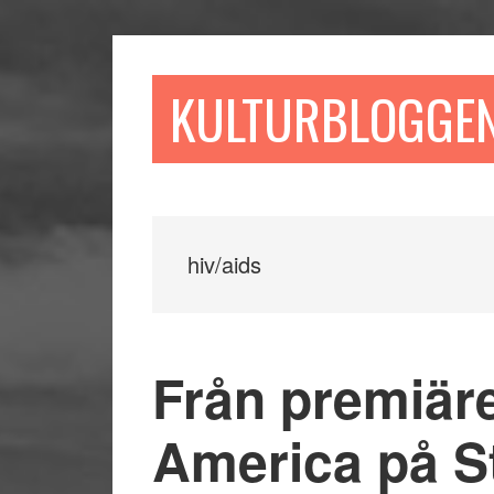
Hoppa
Hoppa
Hoppa
till
till
till
huvudinnehåll
det
sidfot
KULTURBLOGGE
primära
sidofältet
hiv/aids
Från premiäre
America på S