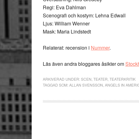
Regi: Eva Dahlman
Scenografi och kostym: Lehna Edwall
Ljus: William Wenner
Mask: Maria Lindstedt
Relaterat: recension i
Nummer
.
Läs även andra bloggares åsikter om
Stock
ARKIVERAD UNDER:
SCEN
,
TEATER
,
TEATERKRITIK
TAGGAD SOM:
ALLAN SVENSSON
,
ANGELS IN AMERI