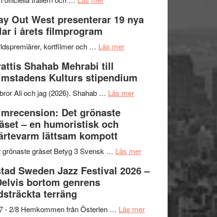
–
Se
kväll
y Out West presenterar 19 nya
II
trailern
tlar i årets filmprogram
Internationella
för
storheter
The
om
ldspremiärer, kortfilmer och …
Läs mer
och
X-
Way
attis Shahab Mehrabi till
samarbeten
Files:
Out
lmstadens Kulturs stipendium
I
West
Want
presenterar
om
bror Ali och jag (2026). Shahab …
Läs mer
to
19
Grattis
lmrecension: Det grönaste
Believe
nya
Shahab
äset – en humoristisk och
–
titlar
Mehrabi
ärtevarm lättsam kompott
Vrach
i
till
Frankenshtey
årets
Filmstadens
om
 grönaste gräset Betyg 3 Svensk …
Läs mer
–
filmprogram
Kulturs
Filmrecension:
tad Sweden Jazz Festival 2026 –
med
stipendium
Det
Delvis bortom genrens
Fox
grönaste
dsträckta terräng
Mulder
gräset
och
–
om
/7 - 2/8 Hemkommen från Österlen …
Läs mer