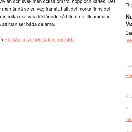
vivlan och svek men också om tro, hopp och kärlek. Det
Th
 men ändå se en väg framåt, i allt det mörka finns det
Nu
estroika ska vara fristående så bildar de tillsammans
Ve
 att man ser båda delarna.
Den
på
Stockholms stadsteaters hemsida
.
me
Här
..
Int