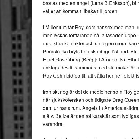
brottas med en ängel (Lena B Eriksson), blir
väljer att komma tillbaka till jorden.
I Millenium får Roy, som har sex med män, r
men lyckas fortfarande hålla fasaden uppe
med sina kontakter och sin egen moral kan v
Perestroika bryts han skoningslöst ned. Vid
Ethel Rosenberg (Bergljot Arnadottis). Ethe
anklagades tillsammans med sin make för att
Roy Cohn bidrog till att sätta henne i elekt
Ironiskt nog är det de mediciner som Roy ge
när sjuksköterskan och tidigare Drag Queen
dem ur hans rum. Angels in America skildrar 
själv. Belize är den rollkaraktär som tydlig
varandra.