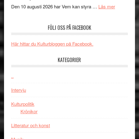
´s
teater
om
Den 10 augusti 2026 har Vem kan styra …
Läs mer
Edge
Nu
–
börjar
FÖLJ OSS PÅ FACEBOOK
rolig
valet
och
synas
spännande
i
Här hittar du Kulturbloggen på Facebook.
med
tv4
en
med
KATEGORIER
Jackie
Vem
Chan
kan
..
i
styra
storform
Mauri?
Intervju
Kulturpolitik
Krönikor
Litteratur och konst