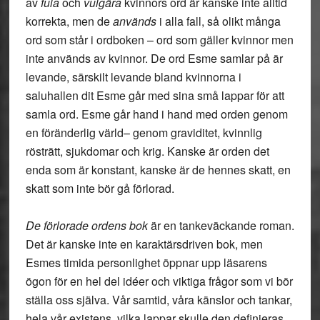
av
fula
och
vulgära
kvinnors ord är kanske inte alltid
korrekta, men de
används
i alla fall, så olikt många
ord som står i ordboken – ord som gäller kvinnor men
inte används av kvinnor. De ord Esme samlar på är
levande, särskilt levande bland kvinnorna i
saluhallen dit Esme går med sina små lappar för att
samla ord. Esme går hand i hand med orden genom
en föränderlig värld– genom graviditet, kvinnlig
rösträtt, sjukdomar och krig. Kanske är orden det
enda som är konstant, kanske är de hennes skatt, en
skatt som inte bör gå förlorad.
De förlorade ordens bok
är en tankeväckande roman.
Det är kanske inte en karaktärsdriven bok, men
Esmes timida personlighet öppnar upp läsarens
ögon för en hel del idéer och viktiga frågor som vi bör
ställa oss själva. Vår samtid, våra känslor och tankar,
hela vår existens, vilka lappar skulle den definieras