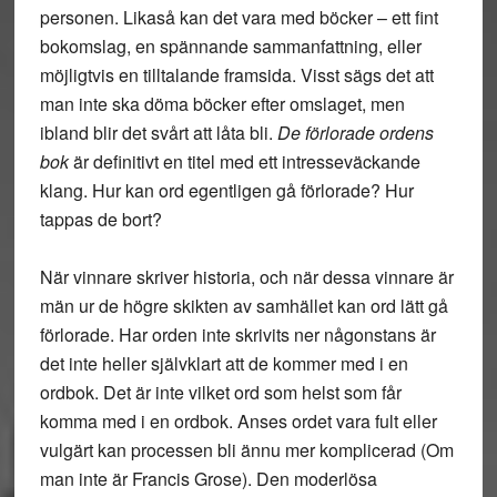
personen. Likaså kan det vara med böcker – ett fint
bokomslag, en spännande sammanfattning, eller
möjligtvis en tilltalande framsida. Visst sägs det att
man inte ska döma böcker efter omslaget, men
ibland blir det svårt att låta bli.
De förlorade ordens
bok
är definitivt en titel med ett intresseväckande
klang. Hur kan ord egentligen gå förlorade? Hur
tappas de bort?
När vinnare skriver historia, och när dessa vinnare är
män ur de högre skikten av samhället kan ord lätt gå
förlorade. Har orden inte skrivits ner någonstans är
det inte heller självklart att de kommer med i en
ordbok. Det är inte vilket ord som helst som får
komma med i en ordbok. Anses ordet vara fult eller
vulgärt kan processen bli ännu mer komplicerad (Om
man inte är Francis Grose). Den moderlösa