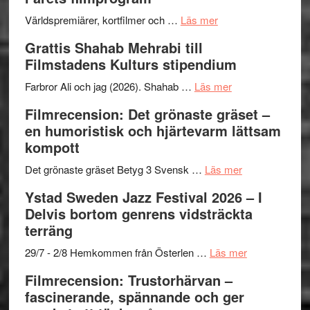
för
Internat
The
om
storhet
Världspremiärer, kortfilmer och …
Läs mer
X-
Way
och
Grattis Shahab Mehrabi till
Files:
Out
samarb
Filmstadens Kulturs stipendium
I
West
Want
presenterar
om
Farbror Ali och jag (2026). Shahab …
Läs mer
to
19
Grattis
Filmrecension: Det grönaste gräset –
Believe
nya
Shahab
en humoristisk och hjärtevarm lättsam
–
titlar
Mehrabi
kompott
Vrach
i
till
Frankenshtey
årets
Filmstadens
om
Det grönaste gräset Betyg 3 Svensk …
Läs mer
–
filmprogram
Kulturs
Filmrecension:
Ystad Sweden Jazz Festival 2026 – I
med
stipendium
Det
Delvis bortom genrens vidsträckta
Fox
grönaste
terräng
Mulder
gräset
och
–
om
29/7 - 2/8 Hemkommen från Österlen …
Läs mer
Dana
en
Ystad
Filmrecension: Trustorhärvan –
Scully
humoristisk
Sweden
fascinerande, spännande och ger
och
Jazz