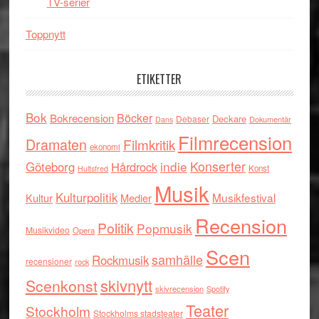
TV-serier
Toppnytt
ETIKETTER
Bok
Böcker
Bokrecension
Deckare
Debaser
Dokumentär
Dans
Filmrecension
Dramaten
Filmkritik
ekonomi
indie
Konserter
Göteborg
Hårdrock
Konst
Hultsfred
Musik
Kulturpolitik
Musikfestival
Kultur
Medier
Recension
Politik
Popmusik
Musikvideo
Opera
Scen
samhälle
Rockmusik
recensioner
rock
skivnytt
Scenkonst
skivrecension
Spotify
Teater
Stockholm
Stockholms stadsteater