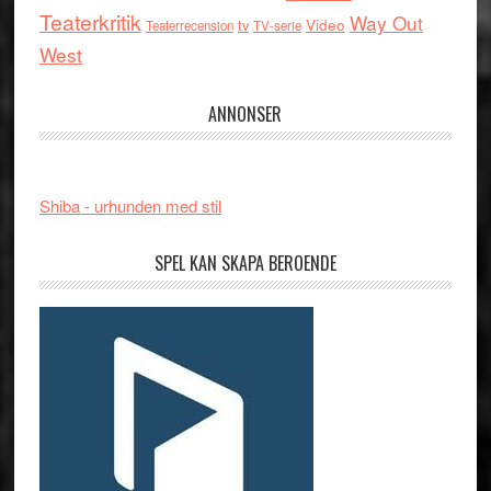
Teaterkritik
Way Out
tv
Video
Teaterrecension
TV-serie
West
ANNONSER
Shiba - urhunden med stil
SPEL KAN SKAPA BEROENDE