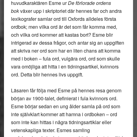
huvudkaraktären Esme ur
De förlorade ordens
bok
växer upp i skriptoriet där hennes far och andra
lexikografer samlar ord till Oxfords alldeles första
ordbok; men vilka ord är det som får komma med,
och vilka ord kommer att kastas bort? Esme blir
intrigerad av dessa frågor, och antar sig an uppgiften
att skriva ner ord som har en liten chans att komma
med i boken – fula ord, vulgära ord, ord som skulle
vara omöjliga att hitta i en tidningsartikel, kvinnors
ord. Detta blir hennes livs uppgift.
Läsaren får följa med Esme på hennes resa genom
början av 1900-talet, definierat i fula kvinnors ord.
Esme börjar sedan en ung ålder samla på ord som
inte självklart kommer att hamna i ordboken – ord
som inte kan hittas i några tidningsartiklar eller
vetenskapliga texter. Esmes samling