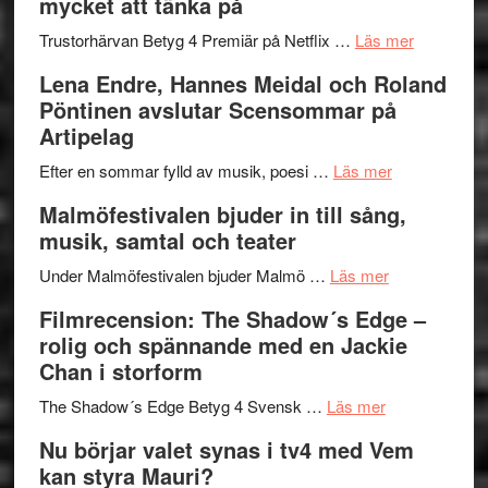
mycket att tänka på
hjärtevarm
Festival
lättsam
2026
om
Trustorhärvan Betyg 4 Premiär på Netflix …
Läs mer
kompott
–
Filmrecens
Lena Endre, Hannes Meidal och Roland
I
Trustorhä
Pöntinen avslutar Scensommar på
Delvis
–
Artipelag
bortom
fascineran
genrens
om
spännand
Efter en sommar fylld av musik, poesi …
Läs mer
vidsträckta
Lena
och
Malmöfestivalen bjuder in till sång,
terräng
Endre,
ger
musik, samtal och teater
Hannes
mycket
om
Meidal
att
Under Malmöfestivalen bjuder Malmö …
Läs mer
Malmöfestiva
och
tänka
Filmrecension: The Shadow´s Edge –
bjuder
Roland
på
rolig och spännande med en Jackie
in
Pöntinen
Chan i storform
till
avslutar
om
sång,
Scensommar
The Shadow´s Edge Betyg 4 Svensk …
Läs mer
Filmrecension
musik,
på
Nu börjar valet synas i tv4 med Vem
The
samtal
Artipelag
kan styra Mauri?
Shadow
och