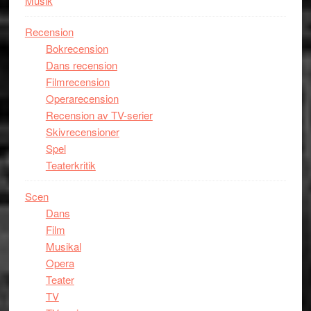
Musik
Recension
Bokrecension
Dans recension
Filmrecension
Operarecension
Recension av TV-serier
Skivrecensioner
Spel
Teaterkritik
Scen
Dans
Film
Musikal
Opera
Teater
TV