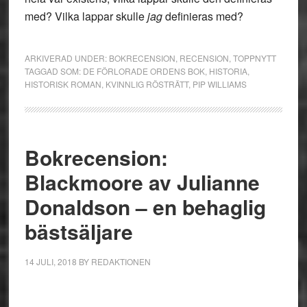
med? Vilka lappar skulle
jag
definieras med?
ARKIVERAD UNDER:
BOKRECENSION
,
RECENSION
,
TOPPNYTT
TAGGAD SOM:
DE FÖRLORADE ORDENS BOK
,
HISTORIA
,
HISTORISK ROMAN
,
KVINNLIG RÖSTRÄTT
,
PIP WILLIAMS
Bokrecension:
Blackmoore av Julianne
Donaldson – en behaglig
bästsäljare
14 JULI, 2018
BY
REDAKTIONEN