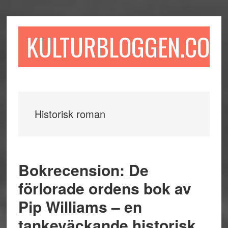
Hoppa
Hoppa
Hoppa
till
till
till
huvudinnehåll
det
sidfot
KULTURBLOGGEN.COM
primära
sidofältet
Historisk roman
Bokrecension: De
förlorade ordens bok av
Pip Williams – en
tankeväckande historisk