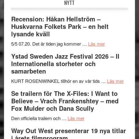
NYTT
Recension: Håkan Hellström –
Huskvarna Folkets Park – en helt
lysande kväll
om
5/5 07.20. Det är tiden jag kommer …
Läs mer
Recension:
Ystad Sweden Jazz Festival 2026 – II
Håkan
Internationella storheter och
Hellström
samarbeten
–
Huskvarna
om
KURT ROSENWINKEL tillhör en av vår tids …
Läs mer
Folkets
Ystad
Se trailern för The X-Files: I Want to
Park
Swede
Believe – Vrach Frankenshtey – med
–
Jazz
Fox Mulder och Dana Scully
en
Festiva
om
helt
2026
Den officiella trailern och …
Läs mer
Se
lysande
–
Way Out West presenterar 19 nya titlar
trailern
kväll
II
i årets filmprogram