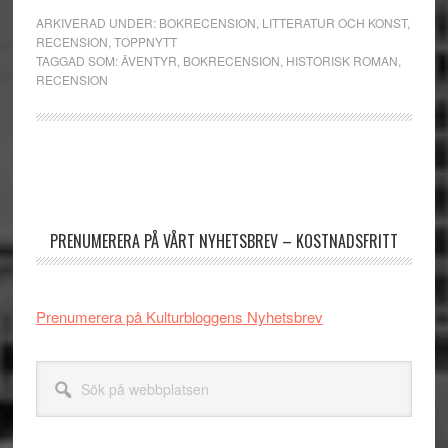
ARKIVERAD UNDER:
BOKRECENSION
,
LITTERATUR OCH KONST
,
RECENSION
,
TOPPNYTT
TAGGAD SOM:
ÄVENTYR
,
BOKRECENSION
,
HISTORISK ROMAN
,
RECENSION
Primärt
sidofält
PRENUMERERA PÅ VÅRT NYHETSBREV – KOSTNADSFRITT
Prenumerera på Kulturbloggens Nyhetsbrev
Sök
på
webbplatsen