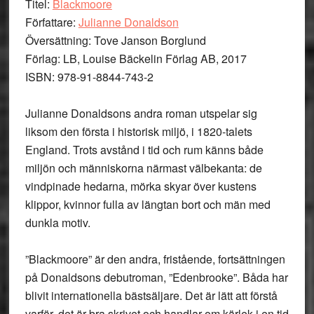
Titel:
Blackmoore
Författare:
Julianne Donaldson
Översättning: Tove Janson Borglund
Förlag: LB, Louise Bäckelin Förlag AB, 2017
ISBN: 978-91-8844-743-2
Julianne Donaldsons andra roman utspelar sig
liksom den första i historisk miljö, i 1820-talets
England. Trots avstånd i tid och rum känns både
miljön och människorna närmast välbekanta: de
vindpinade hedarna, mörka skyar över kustens
klippor, kvinnor fulla av längtan bort och män med
dunkla motiv.
”Blackmoore” är den andra, fristående, fortsättningen
på Donaldsons debutroman, ”Edenbrooke”. Båda har
blivit internationella bästsäljare. Det är lätt att förstå
varför, det är bra skrivet och handlar om kärlek i en tid