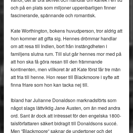
och på en plats som miljoner uppenbarligen finner
fascinerande, spännande och romantisk.
Kate Worthington, bokens huvudperson, tror aldrig att
hon kommer att gifta sig. Hennes drömmar handlar
om att resa till Indien, bort från instängdheten i
familjens slutna rum. Till slut går hennes mor med på
att hon ska få göra resan till den främmande
kontinenten, men villkoret är att Kate först får tre män
att fria till henne. Hon reser till Blackmoore i syfte att
finna friare som hon kan tacka nej till.
Ibland har Julianne Donaldson marknadsförts som
något slags lättviktig Jane Austen, om än med andra
ord. Sant är dock att intresset för den engelska 1800-
talsförfattaren säkert bidragit till Donaldsons succé.
Men ”Blackmoore” saknar de undertoner och det