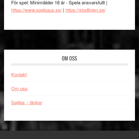
För spel: Minimiålder 18 år - Spela ansvarsfullt |
https://www.spelpaus.se/
|
https://stodlinjen.se/
Footer
OM OSS
Kontakt
Om oss
Sajtips – länkar