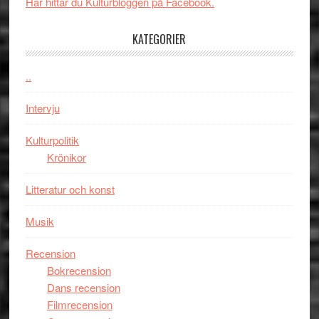
New
i
Här hittar du Kulturbloggen på Facebook.
Day
Toront
–
KATEGORIER
kan
vara
..
den
bästa
Intervju
Spider-
Man
Kulturpolitik
filmen
Krönikor
någonsin
Litteratur och konst
Musik
Recension
Bokrecension
Dans recension
Filmrecension