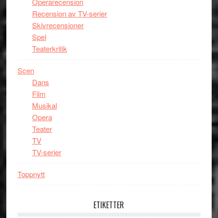
Operarecension
Recension av TV-serier
Skivrecensioner
Spel
Teaterkritik
Scen
Dans
Film
Musikal
Opera
Teater
TV
TV-serier
Toppnytt
ETIKETTER