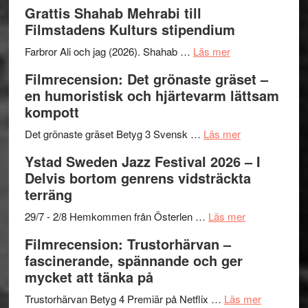
Way
Grattis Shahab Mehrabi till
Out
Filmstadens Kulturs stipendium
West
presenterar
om
Farbror Ali och jag (2026). Shahab …
Läs mer
19
Grattis
Filmrecension: Det grönaste gräset –
nya
Shahab
en humoristisk och hjärtevarm lättsam
titlar
Mehrabi
kompott
i
till
årets
Filmstadens
om
Det grönaste gräset Betyg 3 Svensk …
Läs mer
filmprogram
Kulturs
Filmrecension:
Ystad Sweden Jazz Festival 2026 – I
stipendium
Det
Delvis bortom genrens vidsträckta
grönaste
terräng
gräset
–
om
29/7 - 2/8 Hemkommen från Österlen …
Läs mer
en
Ystad
Filmrecension: Trustorhärvan –
humoristisk
Sweden
fascinerande, spännande och ger
och
Jazz
mycket att tänka på
hjärtevarm
Festival
lättsam
2026
om
Trustorhärvan Betyg 4 Premiär på Netflix …
Läs mer