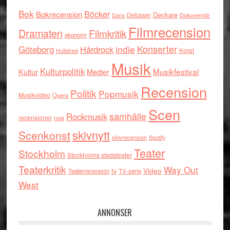
Bok
Böcker
Bokrecension
Deckare
Debaser
Dokumentär
Dans
Filmrecension
Dramaten
Filmkritik
ekonomi
indie
Konserter
Göteborg
Hårdrock
Konst
Hultsfred
Musik
Kulturpolitik
Musikfestival
Kultur
Medier
Recension
Politik
Popmusik
Musikvideo
Opera
Scen
samhälle
Rockmusik
recensioner
rock
skivnytt
Scenkonst
skivrecension
Spotify
Teater
Stockholm
Stockholms stadsteater
Teaterkritik
Way Out
tv
Video
Teaterrecension
TV-serie
West
ANNONSER