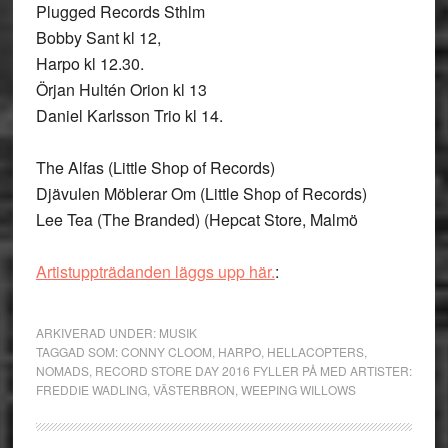
Plugged Records Sthlm
Bobby Sant kl 12,
Harpo kl 12.30.
Örjan Hultén Orion kl 13
Daniel Karlsson Trio kl 14.
The Alfas (Little Shop of Records)
Djävulen Möblerar Om (Little Shop of Records)
Lee Tea (The Branded) (Hepcat Store, Malmö
Artistuppträdanden läggs upp här.
:
ARKIVERAD UNDER:
MUSIK
TAGGAD SOM:
CONNY CLOOM
,
HARPO
,
HELLACOPTERS
,
NOMADS
,
RECORD STORE DAY 2016 FYLLER PÅ MED ARTISTER:
FREDDIE WADLING
,
VÄSTERBRON
,
WEEPING WILLOWS