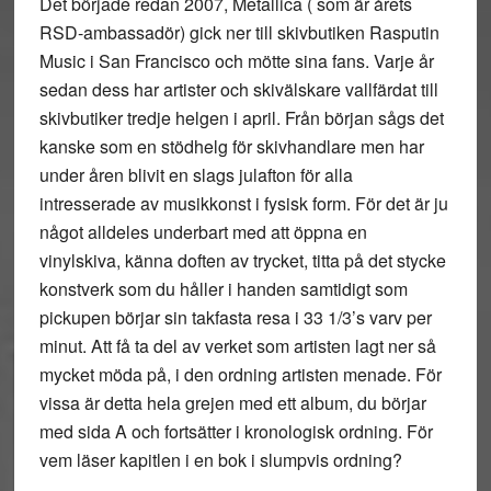
Det började redan 2007, Metallica ( som är årets
RSD-ambassadör) gick ner till skivbutiken Rasputin
Music i San Francisco och mötte sina fans. Varje år
sedan dess har artister och skivälskare vallfärdat till
skivbutiker tredje helgen i april. Från början sågs det
kanske som en stödhelg för skivhandlare men har
under åren blivit en slags julafton för alla
intresserade av musikkonst i fysisk form. För det är ju
något alldeles underbart med att öppna en
vinylskiva, känna doften av trycket, titta på det stycke
konstverk som du håller i handen samtidigt som
pickupen börjar sin takfasta resa i 33 1/3’s varv per
minut. Att få ta del av verket som artisten lagt ner så
mycket möda på, i den ordning artisten menade. För
vissa är detta hela grejen med ett album, du börjar
med sida A och fortsätter i kronologisk ordning. För
vem läser kapitlen i en bok i slumpvis ordning?