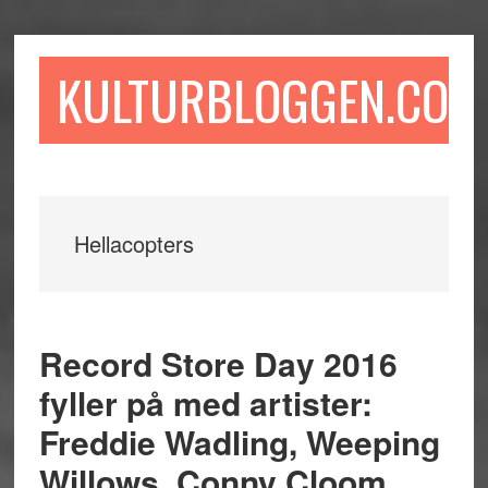
Hoppa
Hoppa
Hoppa
till
till
till
huvudinnehåll
det
sidfot
KULTURBLOGGEN.COM
primära
sidofältet
Hellacopters
Record Store Day 2016
fyller på med artister:
Freddie Wadling, Weeping
Willows, Conny Cloom,