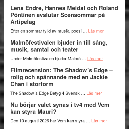
kompott
–
Filmrecens
Lena Endre, Hannes Meidal och Roland
I
Trustorhä
Pöntinen avslutar Scensommar på
Delvis
–
Artipelag
bortom
fascineran
genrens
om
spännand
Efter en sommar fylld av musik, poesi …
Läs mer
vidsträckta
Lena
och
Malmöfestivalen bjuder in till sång,
terräng
Endre,
ger
musik, samtal och teater
Hannes
mycket
om
Meidal
att
Under Malmöfestivalen bjuder Malmö …
Läs mer
Malmöfestiva
och
tänka
Filmrecension: The Shadow´s Edge –
bjuder
Roland
på
rolig och spännande med en Jackie
in
Pöntinen
Chan i storform
till
avslutar
om
sång,
Scensommar
The Shadow´s Edge Betyg 4 Svensk …
Läs mer
Filmrecension
musik,
på
Nu börjar valet synas i tv4 med Vem
The
samtal
Artipelag
kan styra Mauri?
Shadow
och
´s
teater
om
Den 10 augusti 2026 har Vem kan styra …
Läs mer
Edge
Nu