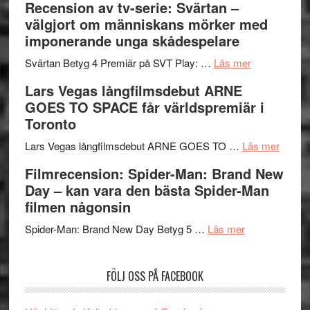
Recension av tv-serie: Svärtan –
–
börjar
välgjort om människans mörker med
rolig
valet
imponerande unga skådespelare
och
synas
spännande
om
i
Svärtan Betyg 4 Premiär på SVT Play: …
Läs mer
med
Recension
tv4
Lars Vegas långfilmsdebut ARNE
en
av
med
GOES TO SPACE får världspremiär i
Jackie
tv-
Vem
Toronto
Chan
serie:
kan
i
Svärtan
styra
om
Lars Vegas långfilmsdebut ARNE GOES TO …
Läs mer
storform
–
Mauri?
Lars
Filmrecension: Spider-Man: Brand New
välgjort
Vegas
Day – kan vara den bästa Spider-Man
om
långfi
filmen någonsin
människans
ARNE
om
mörker
GOES
Spider-Man: Brand New Day Betyg 5 …
Läs mer
Filmrecension
med
TO
Spider-
imponerande
SPAC
FÖLJ OSS PÅ FACEBOOK
Man:
unga
får
Brand
skådespelar
världs