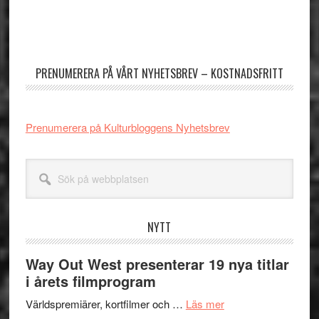
Primärt
sidofält
PRENUMERERA PÅ VÅRT NYHETSBREV – KOSTNADSFRITT
Prenumerera på Kulturbloggens Nyhetsbrev
Sök
på
webbplatsen
NYTT
Way Out West presenterar 19 nya titlar
i årets filmprogram
om
Världspremiärer, kortfilmer och …
Läs mer